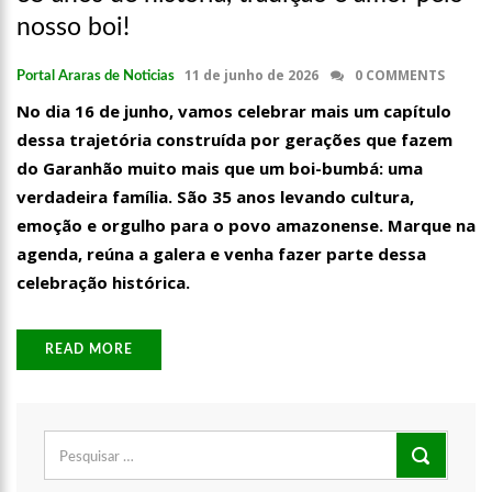
00:01
Jovem Guarda de Luto Morre em SP, aos 76 anos, Lilian Knapp
nosso boi!
dupla Leno & Lilian
11 de junho de 2026
0 COMMENTS
Portal Araras de Noticias
No dia 16 de junho, vamos celebrar mais um capítulo
dessa trajetória construída por gerações que fazem
do Garanhão muito mais que um boi-bumbá: uma
verdadeira família. São 35 anos levando cultura,
emoção e orgulho para o povo amazonense. Marque na
agenda, reúna a galera e venha fazer parte dessa
celebração histórica.
READ MORE
Pesquisar
por: