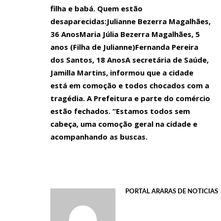
filha e babá. Quem estão
criminosa.
desaparecidas:Julianne Bezerra Magalhães,
21:48
PUNHAL VERDE E AMARELO
36 AnosMaria Júlia Bezerra Magalhães, 5
anos (Filha de Julianne)Fernanda Pereira
21:46
Dentista morre em passeio de quadriciclo em Min
dos Santos, 18 AnosA secretária de Saúde,
21:40
Influenciadora digital é presa suspeita de ame
Jamilla Martins, informou que a cidade
21:37
Em visita histórica ao Amazonas, governador Wil
está em comoção e todos chocados com a
tragédia. A Prefeitura e parte do comércio
21:31
TCE-AM participa da abertura do Encontro Nacion
estão fechados. “Estamos todos sem
21:26
Em breve o Brasil inteiro verá o resultado da gra
cabeça, uma comoção geral na cidade e
Simone Mendes, na Arena da Amazônia em Manaus. A gra
acompanhando as buscas.
pessoas.
12:06
‘Nenhum de Nós’ em Manaus banda volta a cidade
22:31
Biden confirmou sua vinda a Manaus em novemb
PORTAL ARARAS DE NOTICIAS
22:21
Avião da Força Aérea Americana chega a Manaus t
21:30
Vídeo mostra PM morto e suspeito juntos em pos