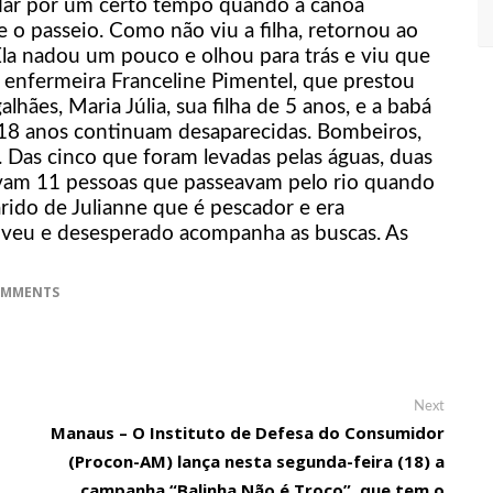
dar por um certo tempo quando a canoa
om dados de prisioneiros soltos em trocas de reféns com Hamas.
o passeio. Como não viu a filha, retornou ao
e clássico Flamengo x Vasco em LED
“Ela nadou um pouco e olhou para trás e viu que
 a enfermeira Franceline Pimentel, que prestou
AGIC BOX DIA 28 FR FEVEREIRO AS 21H NO STUDIO 5 EM MANAUS.
lhães, Maria Júlia, sua filha de 5 anos, e a babá
tteus: ‘Somos incompatíveis.
 18 anos continuam desaparecidas. Bombeiros,
. Das cinco que foram levadas pelas águas, duas
fim do noivado com Matteus Amaral — o gaúcho postou o mesmo
avam 11 pessoas que passeavam pelo rio quando
rido de Julianne que é pescador e era
viveu e desesperado acompanha as buscas. As
s em aviões da FAB no Amazonas dois civis suspeitos de
OMMENTS
eixo em Manaus.
AGIC BOX 28 DE FEVEREIRO NO STUDIO 5 EM MANAUS.
dos Unidos; 6 morrem.
Next
Next
post:
Manaus – O Instituto de Defesa do Consumidor
(Procon-AM) lança nesta segunda-feira (18) a
do aeroporto de Washington
campanha “Balinha Não é Troco”, que tem o