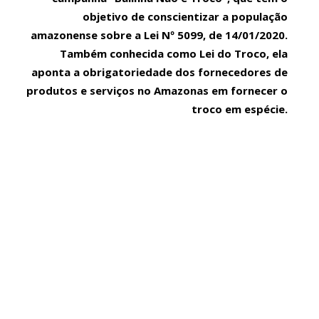
s franceses durante a tarde.
objetivo de conscientizar a população
 Manacapuru ( AM ) realizaram nesta quinta – feira ( 16 ) um ato
amazonense sobre a Lei Nº 5099, de 14/01/2020.
Também conhecida como Lei do Troco, ela
aponta a obrigatoriedade dos fornecedores de
rigo para empresário que espancou o sambista Paulo Onça.
produtos e serviços no Amazonas em fornecer o
urante briga de trânsito na Zona Oeste de Manaus.
troco em espécie.
ontrado em área de mata na rodovia AM-352
ncia em Manaus.
rabalho no ‘Fuxico’ em Manaus.
rabalho no ‘Fuxico’ em Manaus.
 cinco testemunhas e nova sessão será marcada.
a para matar homem durante resgate no AM
agrado da ilha da Magia.
as 34 pessoas por tentativa de golpe de Estado e organização