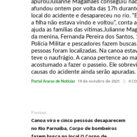
apurouJulianne Magalhães conseguiu na
20:37
Israel emite alerta para Brasil e outros países c
afundou ontem por volta das 17h durante 
19:39
Banda Raça Rubro-Negra agita Manaus com carnaval 
local do acidente e desapareceu no rio. 
a filha não estava vindo e voltou”, conta
23:17
FAN FESTIVAL 2000 APRESENTA ERIKA DJ ROSS E M
ajuda as famílias das vítimas.Julianne Maga
23:08
Isabelle Nogueira anuncia fim do noivado com Ma
da menina, Fernanda Pereira dos Santos,
Polícia Militar e pescadores fazem buscas
Isabelle Nogueira anunciou, nesta quarta-feira (5), o 
pessoas foram localizadas. Na canoa est
comunicado da agora ex-noiva.
teve o naufrágio. A canoa pertence ao ma
acostumado a fazer o passeio. Ele sobre
23:01
Militares são presos por suspeita de levar droga
causas do acidente ainda serão apuradas.
envolvimento no crime também foram presos.
19 de outubro de 2021
0 C
Portal Araras de Noticias
22:56
Advogado é baleado em restaurante no Novo Al
23:40
FAN FESTIVAL 2000 APRESENTA ERIKA DJ ROSS E M
00:09
Avião de traslado médico cai e explode nos Esta
Navegação
Previous
Previous
23:39
post:
Canoa vira e cinco pessoas desaparecem
de
no Rio Parnaíba, Corpo de bombeiros
23:22
Avião e helicóptero militar colidem no ar perto 
Post
fazem busca no local.O Corpo de