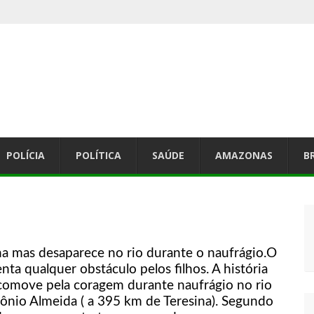
mo da Marquês de Sapucaí.
Lilian Knapp, a voz suave da Jovem Guarda da dupla Leno & Lilian
 Cidade Nova dia 04/03/25
a 2025.
POLÍCIA
POLÍTICA
SAÚDE
AMAZONAS
B
o do Boi bumba Garantido.
so e é condenado a pagar multa.
io de informática do Instituto IMF.
lha mas desaparece no rio durante o naufrágio.O
ta qualquer obstáculo pelos filhos. A história
E NOVA T3.
 comove pela coragem durante naufrágio no rio
os.
ônio Almeida ( a 395 km de Teresina). Segundo