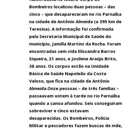
23:18
squiador brasileiro morre em avalanche nos Alpe
Bombeiros localizou duas pessoas – das
00:15
Os aprovados no concurso publico da Prefeitura de
cinco – que desapareceram no rio Parnaíba
par que a Justiça nao anule o certame.
na cidade de Antônio Almeida (a 395 km de
Teresina). A informação foi confirmada
08:31
Polícia investiga se traficantes estão dando ab
pela Secretaria Municipal de Saúde do
14:33
Compositor amazonense Paulo Onça é agredido d
município, Jamilla Martins da Rocha. Foram
20:31
Menor causa acidente grave em Parintins.
encontradas sem vida Elissandra Barros
Siqueira, 21 anos, e Josilene Araújo Brito,
20:26
Corpo de mulher que estava desaparecida é enc
38 anos. Os corpos estão na Unidade
20:21
Detento quebra a perna ao tentar fugir de audiê
Básica de Saúde Napoleão da Costa
20:16
Incêndio atinge 12 lojas e bombeiros continuam t
Veloso, que fica na cidade de Antônio
Almeida.Onze pessoas – de três famílias –
20:12
Incêndio atinge 12 lojas e bombeiros continuam t
passeavam ontem à tarde no rio Parnaíba
20:06
Caso Julieta Hernández: segunda audiência ouve
quando a canoa afundou. Seis conseguiram
23:13
Para de filmar! ‘Capeta’ estupra, tortura e volt
sobreviver e cinco estavam
desaparecidas. Os Bombeiros, Polícia
22:35
Parintins de luto: morre Juarez Lima, artista cons
Militar e pescadores fazem buscas de mãe,
22:00
PF indicia Bolsonaro, Braga Netto, Heleno e outr