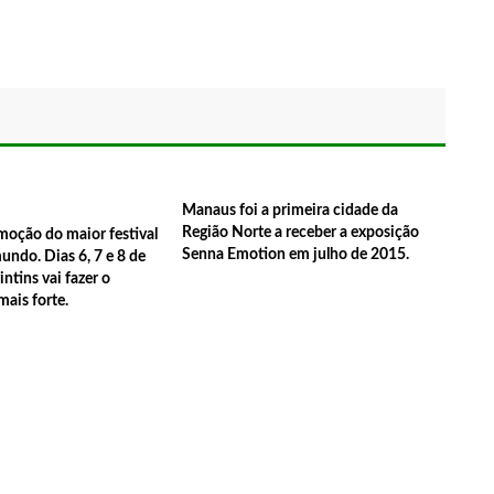
hecidos no dia 8 de novembro, em Manacapuru.
aiara Azevedo na Expo Manacá 2024 Evento acontece nos dias 6
Manaus foi a primeira cidade da
Região Norte a receber a exposição
moção do maior festival
show em Manaus neste sabado dia 19/10
Senna Emotion em julho de 2015.
undo. Dias 6, 7 e 8 de
ntins vai fazer o
s desbarrancamento em porto de Manacapuru são retomadas.
mais forte.
ida nesta noite
 frente ao local do acidente
amiliares)
 em Manacapuru, nesta segunda-feira (07/10)
M filmados em reunião suspeita de favorecer candidata à