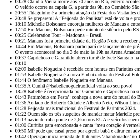
00:28
Cláudio Vieira morre aos 70 anos no Rio, enterro acontece
O velório ocorre na capela G, a partir das 9h, no Cemitério Sã
20:55
Thiaguinho é a primeira atração da Festa dos Visitantes d
20:48
Se preparem! A “Feijoada do Paulista” está de volta e pr
18:10
Michelle Bolsonaro encoraja mulheres de Manaus a entrar
17:50
Em Manaus, Bolsonaro pede minuto de silêncio pelo RS e c
00:25
Celebration Tour – Madonna – Brasil.
00:21
Manaus foi a primeira cidade da Região Norte a receber
14:44
Em Manaus, Bolsonaro participará de lançamento de pré-
O evento acontecerá no dia 3 de maio às 19h na Arena Amadeu
00:37
Caprichoso e Garantido abrem turnê de Ivete Sangalo n
00:10
02:09
Isabelle Nogueira é recebida com honras em Parintins em 
01:53
Isabelle Nogueira é a nova Embaixadora do Festival Folc
01:44
O fenômeno Isabelle Nogueira em Manaus.
01:35
A Cunhã @isabellenogueiraoficial volta ao seu povo!
18:28
Isabelle é recepcionada por Garantido e Caprichoso na
01:43
Patrimônio em Festa’: conheça a nova arte do mural do 
01:36
Ao lado de Roberto Cidade e Alberto Neto, Wilson Lima l
01:28
Feijoada mais tradicional do Festival de Parintins 2024.
01:22
Quem são os três suspeitos de mandar matar Marielle 
01:13
navio derruba ponte de 2,6km nos EUA e veículos caem 
01:00
Curitiba para emocionada e canta “meu coração é verme
00:50
MP pede que casal preso por agredir babá e atirar em adv
00:42
Operação inicia retirada de flutuantes ‘abandonados’ 