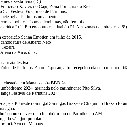
 nesta sexta-feira (15)
o Francisco Xavier, no Caju, Zona Portuária do Rio.
o 57° Festival Folclórico de Parintins.
omete agitar Parintins novamente!
em na política: “somos femininas, não feministas”
ritica Lula Em encontro estadual do PL Amazonas na noite desta 6ª (3.m
 a exposição Senna Emotion em julho de 2015.
candidatura de Alberto Neto
 Texeira
a Arena da Amazônia.
carreata festiva.
lórico de Parintins. A cunhã-poranga foi recepcionada com uma multid
 sua chegada em Manaus após BBB 24.
Bumbódromo 2024, assinada pelo parintinense Pito Silva.
ança Festival de Parintins 2024.
presos pela PF neste domingoDomingos Brazão e Chiquinho Brazão for
na água.
lho” como se tivesse no bumbódromo de Parintins no AM.
ogado vá a júri popular.
no Tarumã-Açu em Manaus.