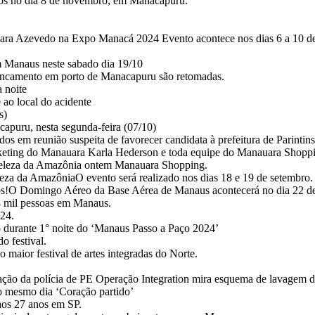
s no dia 8 de novembro, em Manacapuru.
 Azevedo na Expo Manacá 2024 Evento acontece nos dias 6 a 10 de
m Manaus neste sabado dia 19/10
ancamento em porto de Manacapuru são retomadas.
 noite
ao local do acidente
s)
capuru, nesta segunda-feira (07/10)
s em reunião suspeita de favorecer candidata à prefeitura de Parintins
arketing do Manauara Karla Hederson e toda equipe do Manauara Shopp
 beleza da Amazônia ontem Manauara Shopping.
eza da AmazôniaO evento será realizado nos dias 18 e 19 de setembro.
eios!​O Domingo Aéreo da Base Aérea de Manaus acontecerá no dia 22 de
8 mil pessoas em Manaus.
24.
 durante 1° noite do ‘Manaus Passo a Paço 2024’
o festival.
maior festival de artes integradas do Norte.
ão da polícia de PE Operação Integration mira esquema de lavagem de 
no mesmo dia ‘Coração partido’
aos 27 anos em SP.