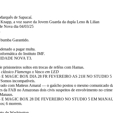
Marquês de Sapucaí.
n Knapp, a voz suave da Jovem Guarda da dupla Leno & Lilian
de Nova dia 04/03/25
.
i bumba Garantido.
ndenado a pagar multa.
informática do Instituto IMF.
IDADE NOVA T3.
 de prisioneiros soltos em trocas de reféns com Hamas.
 clássico Flamengo x Vasco em LED
S E MAGIC BOX DIA 28 FR FEVEREIRO AS 21H NO STUDIO 
‘Somos incompatíveis.
 noivado com Matteus Amaral — o gaúcho postou o mesmo comunicado da
iões da FAB no Amazonas dois civis suspeitos de envolvimento no crim
 Manaus.
S E MAGIC BOX 28 DE FEVEREIRO NO STUDIO 5 EM MANAU
dos; 6 morrem.
orto de Washington