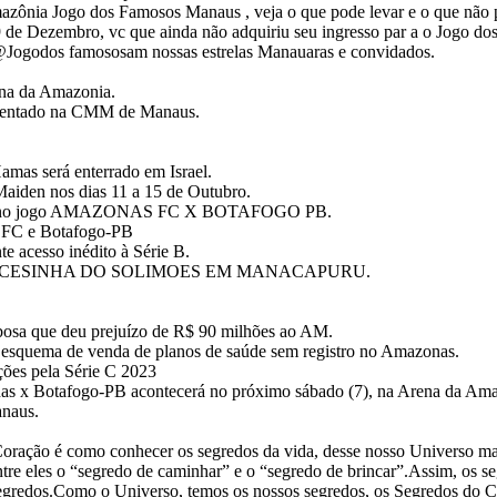
azônia Jogo dos Famosos Manaus , veja o que pode levar e o que não 
a 9 de Dezembro, vc que ainda não adquiriu seu ingresso par a o Jogo 
 @Jogodos famososam nossas estrelas Manauaras e convidados.
na da Amazonia.
resentado na CMM de Manaus.
amas será enterrado em Israel.
aiden nos dias 11 a 15 de Outubro.
sente no jogo AMAZONAS FC X BOTAFOGO PB.
s FC e Botafogo-PB
 acesso inédito à Série B.
PRINCESINHA DO SOLIMOES EM MANACAPURU.
bosa que deu prejuízo de R$ 90 milhões ao AM.
squema de venda de planos de saúde sem registro no Amazonas.
ções pela Série C 2023
onas x Botafogo-PB acontecerá no próximo sábado (7), na Arena da Am
naus.
 é como conhecer os segredos da vida, desse nosso Universo mara
re eles o “segredo de caminhar” e o “segredo de brincar”.Assim, os seg
 segredos.Como o Universo, temos os nossos segredos, os Segredos do C