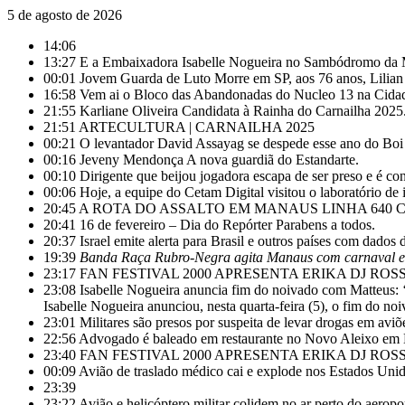
5 de agosto de 2026
14:06
13:27
E a Embaixadora Isabelle Nogueira no Sambódromo da 
00:01
Jovem Guarda de Luto Morre em SP, aos 76 anos, Lilia
16:58
Vem ai o Bloco das Abandonadas do Nucleo 13 na Cida
21:55
Karliane Oliveira Candidata à Rainha do Carnailha 2025
21:51
ARTECULTURA | CARNAILHA 2025
00:21
O levantador David Assayag se despede esse ano do Bo
00:16
Jeveny Mendonça A nova guardiã do Estandarte.
00:10
Dirigente que beijou jogadora escapa de ser preso e é co
00:06
Hoje, a equipe do Cetam Digital visitou o laboratório de 
20:45
A ROTA DO ASSALTO EM MANAUS LINHA 640 C
20:41
16 de fevereiro – Dia do Repórter Parabens a todos.
20:37
Israel emite alerta para Brasil e outros países com dados
19:39
Banda Raça Rubro-Negra agita Manaus com carnaval e
23:17
FAN FESTIVAL 2000 APRESENTA ERIKA DJ ROS
23:08
Isabelle Nogueira anuncia fim do noivado com Matteus: 
Isabelle Nogueira anunciou, nesta quarta-feira (5), o fim do
23:01
Militares são presos por suspeita de levar drogas em av
22:56
Advogado é baleado em restaurante no Novo Aleixo em
23:40
FAN FESTIVAL 2000 APRESENTA ERIKA DJ ROS
00:09
Avião de traslado médico cai e explode nos Estados Uni
23:39
23:22
Avião e helicóptero militar colidem no ar perto do aerop