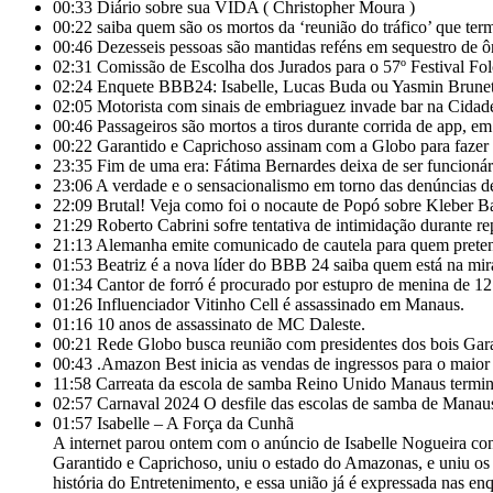
00:33
Diário sobre sua VIDA ( Christopher Moura )
00:22
saiba quem são os mortos da ‘reunião do tráfico’ que t
00:46
Dezesseis pessoas são mantidas reféns em sequestro de ô
02:31
Comissão de Escolha dos Jurados para o 57º Festival Folc
02:24
Enquete BBB24: Isabelle, Lucas Buda ou Yasmin Brunet
02:05
Motorista com sinais de embriaguez invade bar na Cida
00:46
Passageiros são mortos a tiros durante corrida de app, e
00:22
Garantido e Caprichoso assinam com a Globo para fazer s
23:35
Fim de uma era: Fátima Bernardes deixa de ser funcioná
23:06
A verdade e o sensacionalismo em torno das denúncias de
22:09
Brutal! Veja como foi o nocaute de Popó sobre Kleber
21:29
Roberto Cabrini sofre tentativa de intimidação durante r
21:13
Alemanha emite comunicado de cautela para quem pretende
01:53
Beatriz é a nova líder do BBB 24 saiba quem está na mira 
01:34
Cantor de forró é procurado por estupro de menina de 1
01:26
Influenciador Vitinho Cell é assassinado em Manaus.
01:16
10 anos de assassinato de MC Daleste.
00:21
Rede Globo busca reunião com presidentes dos bois Gar
00:43
.Amazon Best inicia as vendas de ingressos para o maior
11:58
Carreata da escola de samba Reino Unido Manaus termina 
02:57
Carnaval 2024 O desfile das escolas de samba de Manau
01:57
Isabelle – A Força da Cunhã
A internet parou ontem com o anúncio de Isabelle Nogueira con
Garantido e Caprichoso, uniu o estado do Amazonas, e uniu os m
história do Entretenimento, e essa união já é expressada nas en