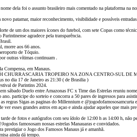
o nome dela foi o assunto brasileiro mais comentado na plataforma na 
um novo patamar, maior reconhecimento, visibilidade e possíveis entrada
Morte de um dos maiores ícones do futebol, com sete Copas como técnico,
Parintinense agradece pela transparência.
rasil.
, morre aos 66 anos.
aeroporto de Tóquio.
por outras vítimas continuam .
o da Compensa, em Manaus.
I CHURRASCARIA TROPEIRO NA ZONA CENTRO-SUL DE 
o dia 17 de Janeiro as 21:30 ( de Brasilia )
tival de Parintins 2024.
m sábado Duelo entre Amazonas FC x Time das Estrelas reuniu nomes
o ano. participe do sorteio e concorra a 50 pares de ingressos para asist
ga as regras Sigas as paginas do Millennium e @jogodofamososamcurta 
de ver esses grandes astros em açao e ainda ajudar aqueles que mais 
rde de fotos e autógrafos com seu ídolo de 12:00 h as 14:00 h, não per
 @Jogodos famososam nossas estrelas Manauaras e convidados.
ra prestigiar o Jogo dos Famosos Manaus já e amanhã.
misa ainda dá tempo.