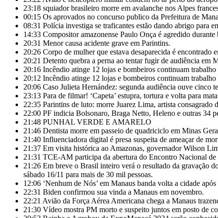
23:18
squiador brasileiro morre em avalanche nos Alpes frances
00:15
Os aprovados no concurso publico da Prefeitura de Manaca
08:31
Polícia investiga se traficantes estão dando abrigo para
14:33
Compositor amazonense Paulo Onça é agredido durante b
20:31
Menor causa acidente grave em Parintins.
20:26
Corpo de mulher que estava desaparecida é encontrado 
20:21
Detento quebra a perna ao tentar fugir de audiência em 
20:16
Incêndio atinge 12 lojas e bombeiros continuam trabalh
20:12
Incêndio atinge 12 lojas e bombeiros continuam trabalh
20:06
Caso Julieta Hernández: segunda audiência ouve cinco t
23:13
Para de filmar! ‘Capeta’ estupra, tortura e volta para m
22:35
Parintins de luto: morre Juarez Lima, artista consagrado 
22:00
PF indicia Bolsonaro, Braga Netto, Heleno e outras 34 pe
21:48
PUNHAL VERDE E AMARELO
21:46
Dentista morre em passeio de quadriciclo em Minas Gera
21:40
Influenciadora digital é presa suspeita de ameaçar de 
21:37
Em visita histórica ao Amazonas, governador Wilson Lim
21:31
TCE-AM participa da abertura do Encontro Nacional de
21:26
Em breve o Brasil inteiro verá o resultado da gravação
sábado 16/11 para mais de 30 mil pessoas.
12:06
‘Nenhum de Nós’ em Manaus banda volta a cidade após 3
22:31
Biden confirmou sua vinda a Manaus em novembro.
22:21
Avião da Força Aérea Americana chega a Manaus trazendo
21:30
Vídeo mostra PM morto e suspeito juntos em posto de c