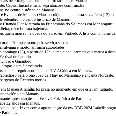
inais de estrangulamento no bairro taruma em Manaus.
e, Capital Inicial e mais; veja atrações confirmadas
bro, no centro histórico de Manaus.
e Eventos de Manaus (Manauscult) anunciou nesta sexta-feira (12) mai
 de setembro, no centro histórico de Manaus.
çao Ciranda Flor Matizada na Princesinha do Solimoes em Manacapuru.
eira, relembre sua trajetória.
a quem morreu na queda do avião em Vinhedo A lista com o nome das v
u matar Trump e morto pelo serviço secreto.
nsilvânia é morto, afirmam autoridades.
omingo (23), a partir de 12h, a tradicional carreata que marca a des
stival de Parintins.
richoso e Garantido.
de drogas e um é procurado.
apos nao conseguir acordo com a TV ACritica em Manaus.
Caprichoso para o São João da Thay no Maranhão e encanta Nordeste.
argento do Exército mortos.
 em ManausA família foi presa no momento em que estavam fugindo.
ante velório em Manaus
ante apresentações no Festival Folclórico de Parintins.
 aos 32 anos em Manaus.
contou pela 1ª vez com a apresentação da ex- BBB 2024 Isabelle no
 Parintins.