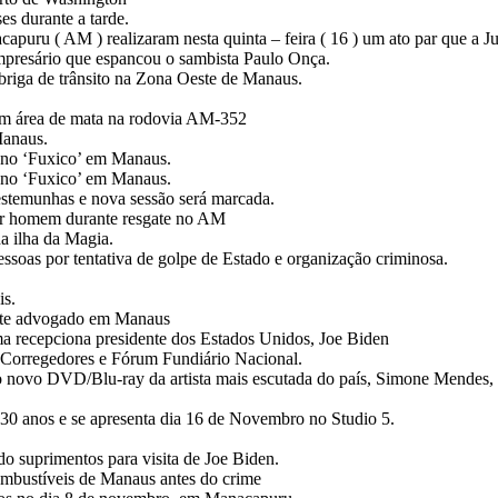
es durante a tarde.
puru ( AM ) realizaram nesta quinta – feira ( 16 ) um ato par que a Ju
 empresário que espancou o sambista Paulo Onça.
riga de trânsito na Zona Oeste de Manaus.
em área de mata na rodovia AM-352
Manaus.
o no ‘Fuxico’ em Manaus.
o no ‘Fuxico’ em Manaus.
estemunhas e nova sessão será marcada.
atar homem durante resgate no AM
da ilha da Magia.
ssoas por tentativa de golpe de Estado e organização criminosa.
is.
morte advogado em Manaus
a recepciona presidente dos Estados Unidos, Joe Biden
 Corregedores e Fórum Fundiário Nacional.
 do novo DVD/Blu-ray da artista mais escutada do país, Simone Mende
0 anos e se apresenta dia 16 de Novembro no Studio 5.
 suprimentos para visita de Joe Biden.
ombustíveis de Manaus antes do crime