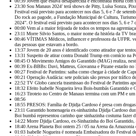
00:39
Jovem que estava desaparecida é encontrada morta com s
23:30
Sou Manaus 2024′ terá shows de Pitty, Luísa Sonza, Pixot
Festival está previsto para acontecer nos dias 5, 6 e 7 de setem
Do rock ao pagode, a Fundação Municipal de Cultura, Turismo 
2024”. O festival está previsto para acontecer nos dias 5, 6 e 7
00:00
Vem aí a maior feijoada de todos os tempos na agremia
23:11
Morre Silvio Santos, o maior nome da história da TV brasil
00:46
VÍTIMAS Médicos, influencer e professora da UFPR. vej
das pessoas que estavam a bordo.
13:37
Jovem de 20 anos é identificado como atirador que tento
13:31
Suspeito de atirar contra Donald Trump em comício na Pe
08:45
O Movimento Amigos do Garantido (MAG) realiza, neste d
00:39
Ex-BBBs: Davi, Matteus, Giovanna e Pizane estarão no Fe
00:27
Festival de Parintins: saiba como chegar à cidade de Cap
00:21
Operação Audácia: sete policiais são presos por tráfico 
22:52
TV Globo cancela trasmissao do Festival de Parintins 
18:32
Efeito Isabelle Nogueira leva Bois-bumbás Garantido e 
16:23
Tiroteio no Centro de Manaus termina com um PM e um s
08:56
18:55
PRESOS: Família de Djidja Cardoso é presa com drogas
23:11
Garantido homenageia ex-sinhazinha Djidja Cardoso dur
Boi bumbá representou carinho que sinhazinha costuma fazer dur
14:22
Morre Djidja Cardoso, ex-Sinhazinha do Boi Garantido,
18:40
Arena Planeta Boi ontem 25 / 05 na Arena da Amazonia 
01:03
Isabelle Nogueira é nomeada Embaixadora do Festival de