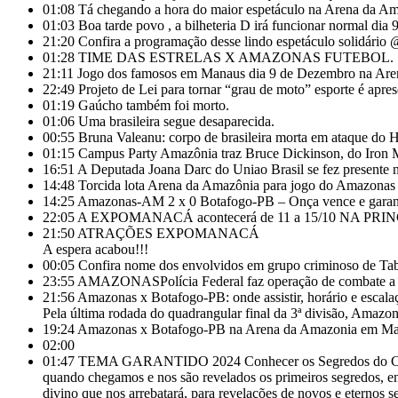
01:08
Tá chegando a hora do maior espetáculo na Arena da Am
01:03
Boa tarde povo , a bilheteria D irá funcionar normal di
21:20
Confira a programação desse lindo espetáculo solidário
01:28
TIME DAS ESTRELAS X AMAZONAS FUTEBOL.
21:11
Jogo dos famosos em Manaus dia 9 de Dezembro na Are
22:49
Projeto de Lei para tornar “grau de moto” esporte é ap
01:19
Gaúcho também foi morto.
01:06
Uma brasileira segue desaparecida.
00:55
Bruna Valeanu: corpo de brasileira morta em ataque do H
01:15
Campus Party Amazônia traz Bruce Dickinson, do Iron M
16:51
A Deputada Joana Darc do Uniao Brasil se fez pre
14:48
Torcida lota Arena da Amazônia para jogo do Amazona
14:25
Amazonas-AM 2 x 0 Botafogo-PB – Onça vence e garante
22:05
A EXPOMANACÁ acontecerá de 11 a 15/10 NA 
21:50
ATRAÇÕES EXPOMANACÁ
A espera acabou!!!
00:05
Confira nome dos envolvidos em grupo criminoso de Ta
23:55
AMAZONASPolícia Federal faz operação de combate a e
21:56
Amazonas x Botafogo-PB: onde assistir, horário e escala
Pela última rodada do quadrangular final da 3ª divisão, Amaz
19:24
Amazonas x Botafogo-PB na Arena da Amazonia em Ma
02:00
01:47
TEMA GARANTIDO 2024 Conhecer os Segredos do Coração
quando chegamos e nos são revelados os primeiros segredos, ent
divino que nos arrebatará, para revelações de novos e eternos