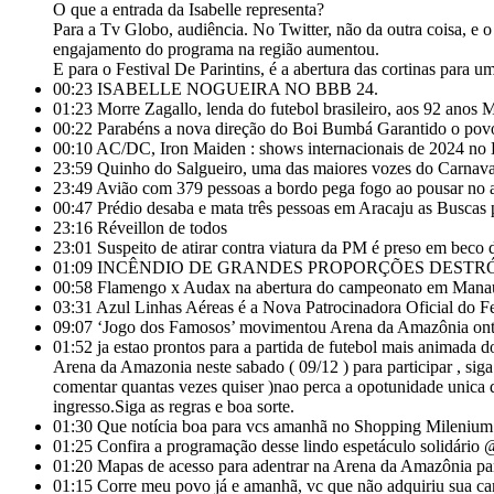
O que a entrada da Isabelle representa?
Para a Tv Globo, audiência. No Twitter, não da outra coisa, e 
engajamento do programa na região aumentou.
E para o Festival De Parintins, é a abertura das cortinas para 
00:23
ISABELLE NOGUEIRA NO BBB 24.
01:23
Morre Zagallo, lenda do futebol brasileiro, aos 92 anos 
00:22
Parabéns a nova direção do Boi Bumbá Garantido o povo 
00:10
AC/DC, Iron Maiden : shows internacionais de 2024 no B
23:59
Quinho do Salgueiro, uma das maiores vozes do Carnaval
23:49
Avião com 379 pessoas a bordo pega fogo ao pousar no 
00:47
Prédio desaba e mata três pessoas em Aracaju as Buscas 
23:16
Réveillon de todos
23:01
Suspeito de atirar contra viatura da PM é preso em bec
01:09
INCÊNDIO DE GRANDES PROPORÇÕES DESTRÓ
00:58
Flamengo x Audax na abertura do campeonato em Manaus n
03:31
Azul Linhas Aéreas é a Nova Patrocinadora Oficial do Fes
09:07
‘Jogo dos Famosos’ movimentou Arena da Amazônia onte
01:52
ja estao prontos para a partida de futebol mais animada d
Arena da Amazonia neste sabado ( 09/12 ) para participar , si
comentar quantas vezes quiser )nao perca a opotunidade unica 
ingresso.Siga as regras e boa sorte.
01:30
Que notícia boa para vcs amanhã no Shopping Milenium ta
01:25
Confira a programação desse lindo espetáculo solidário
01:20
Mapas de acesso para adentrar na Arena da Amazônia pa
01:15
Corre meu povo já e amanhã, vc que não adquiriu sua ca