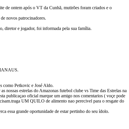
noite de ontem após o VT da Cunhã, mutirões foram criados e o
s de novos patrocinadores.
 diretor e jogador, foi informada pela sua família.
MANAUS.
 como Petkovic e José Aldo.
ir as nossas estrelas do Amazonas futebol clube vs Time das Estrelas na
esta publicaçao oficial marque um amigo nos comentarios ( voçe pode
precisam.traga UM QUILO de alimento nao perecivel para o resgate do
ca essa grande oportunidade de estar pertinho do seu ídolo.