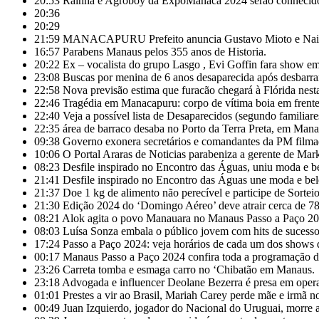
20:53
Rainha e Agroboy da ExpoManacá 2024 serão conhecido
20:36
20:29
21:59
MANACAPURU Prefeito anuncia Gustavo Mioto e Naiara
16:57
Parabens Manaus pelos 355 anos de Historia.
20:22
Ex – vocalista do grupo Lasgo , Evi Goffin fara show e
23:08
Buscas por menina de 6 anos desaparecida após desbarr
22:58
Nova previsão estima que furacão chegará à Flórida nesta
22:46
Tragédia em Manacapuru: corpo de vítima boia em frente 
22:40
Veja a possível lista de Desaparecidos (segundo familiare
22:35
área de barraco desaba no Porto da Terra Preta, em Mana
09:38
Governo exonera secretários e comandantes da PM filmado
10:06
O Portal Araras de Noticias parabeniza a gerente de M
08:23
Desfile inspirado no Encontro das Águas, uniu moda e
21:41
Desfile inspirado no Encontro das Águas une moda e bel
21:37
Doe 1 kg de alimento não perecível e participe de Sort
21:30
Edição 2024 do ‘Domingo Aéreo’ deve atrair cerca de 7
08:21
Alok agita o povo Manauara no Manaus Passo a Paço 20
08:03
Luísa Sonza embala o público jovem com hits de sucesso
17:24
Passo a Paço 2024: veja horários de cada um dos shows d
00:17
Manaus Passo a Paço 2024 confira toda a programação do 
23:26
Carreta tomba e esmaga carro no ‘Chibatão em Manaus.
23:18
Advogada e influencer Deolane Bezerra é presa em operaç
01:01
Prestes a vir ao Brasil, Mariah Carey perde mãe e irmã 
00:49
Juan Izquierdo, jogador do Nacional do Uruguai, morre 