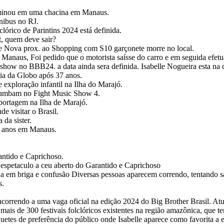
erminou em uma chacina em Manaus.
nibus no RJ.
lórico de Parintins 2024 está definida.
, quem deve sair?
de Nova prox. ao Shopping com S10 garçonete morre no local.
m Manaus, Foi pedido que o motorista saísse do carro e em seguida efetu
how no BBB24. a data ainda sera definida. Isabelle Nogueira esta na c
ria da Globo após 37 anos.
 exploração infantil na Ilha do Marajó.
 Bambam no Fight Music Show 4.
eportagem na Ilha de Marajó.
 visitar o Brasil.
da sister.
2 anos em Manaus.
antido e Caprichoso.
 espetaculo a ceu aberto do Garantido e Caprichoso
em briga e confusão Diversas pessoas aparecem correndo, tentando sai
s.
correndo a uma vaga oficial na edição 2024 do Big Brother Brasil. At
ais de 300 festivais folclóricos existentes na região amazônica, que t
quetes de preferência do público onde Isabelle aparece como favorita a 