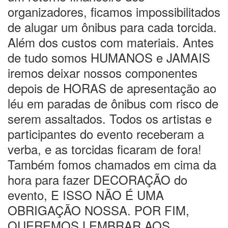
Unidos; 6 morrem.
organizadores, ficamos impossibilitados
23:39
23:22
Avião e helicóptero militar colidem no ar perto do
de alugar um ônibus para cada torcida.
aeroporto de Washington
Além dos custos com materiais. Antes
23:18
squiador brasileiro morre em avalanche nos Alpes
franceses durante a tarde.
de tudo somos HUMANOS e JAMAIS
00:15
Os aprovados no concurso publico da Prefeitura de
iremos deixar nossos componentes
Manacapuru ( AM ) realizaram nesta quinta – feira ( 16 )
um ato par que a Justiça nao anule o certame.
depois de HORAS de apresentação ao
08:31
Polícia investiga se traficantes estão dando abrigo
léu em paradas de ônibus com risco de
para empresário que espancou o sambista Paulo Onça.
14:33
Compositor amazonense Paulo Onça é agredido
serem assaltados. Todos os artistas e
durante briga de trânsito na Zona Oeste de Manaus.
participantes do evento receberam a
20:31
Menor causa acidente grave em Parintins.
20:26
Corpo de mulher que estava desaparecida é
verba, e as torcidas ficaram de fora!
encontrado em área de mata na rodovia AM-352
Também fomos chamados em cima da
20:21
Detento quebra a perna ao tentar fugir de audiência
em Manaus.
hora para fazer DECORAÇÃO do
20:16
Incêndio atinge 12 lojas e bombeiros continuam
evento, E ISSO NÃO É UMA
trabalho no ‘Fuxico’ em Manaus.
20:12
Incêndio atinge 12 lojas e bombeiros continuam
OBRIGAÇÃO NOSSA. POR FIM,
trabalho no ‘Fuxico’ em Manaus.
QUEREMOS LEMBRAR AOS
20:06
Caso Julieta Hernández: segunda audiência ouve