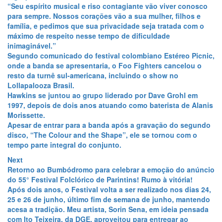
12:06
‘Nenhum de Nós’ em Manaus banda volta a cidade
“Seu espírito musical e riso contagiante vão viver conosco
após 30 anos e se apresenta dia 16 de Novembro no
para sempre. Nossos corações vão a sua mulher, filhos e
Studio 5.
família, e pedimos que sua privacidade seja tratada com o
22:31
Biden confirmou sua vinda a Manaus em novembro.
máximo de respeito nesse tempo de dificuldade
22:21
Avião da Força Aérea Americana chega a Manaus
inimaginável.”
trazendo suprimentos para visita de Joe Biden.
Segundo comunicado do festival colombiano Estéreo Picnic,
21:30
Vídeo mostra PM morto e suspeito juntos em posto
onde a banda se apresentaria, o Foo Fighters cancelou o
de combustíveis de Manaus antes do crime
resto da turnê sul-americana, incluindo o show no
20:53
Rainha e Agroboy da ExpoManacá 2024 serão
Lollapalooza Brasil.
conhecidos no dia 8 de novembro, em Manacapuru.
Hawkins se juntou ao grupo liderado por Dave Grohl em
20:36
1997, depois de dois anos atuando como baterista de Alanis
20:29
Morissette.
21:59
MANACAPURU Prefeito anuncia Gustavo Mioto e
Apesar de entrar para a banda após a gravação do segundo
Naiara Azevedo na Expo Manacá 2024 Evento acontece
disco, “The Colour and the Shape”, ele se tornou com o
nos dias 6 a 10 de novembro, no Parque do Ingá.
tempo parte integral do conjunto.
16:57
Parabens Manaus pelos 355 anos de Historia.
Next
Next
20:22
Ex – vocalista do grupo Lasgo , Evi Goffin fara show
post:
Retorno ao Bumbódromo para celebrar a emoção do anúncio
em Manaus neste sabado dia 19/10
do 55° Festival Folclórico de Parintins! Rumo à vitória!
23:08
Buscas por menina de 6 anos desaparecida após
Após dois anos, o Festival volta a ser realizado nos dias 24,
desbarrancamento em porto de Manacapuru são
25 e 26 de junho, último fim de semana de junho, mantendo
retomadas.
acesa a tradição. Meu artista, Sorin Sena, em ideia pensada
22:58
Nova previsão estima que furacão chegará à Flórida
com Ito Teixeira, da DGE, aproveitou para entregar ao