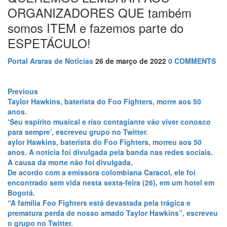
cinco testemunhas e nova sessão será marcada.
ORGANIZADORES QUE também
23:13
Para de filmar! ‘Capeta’ estupra, tortura e volta para
somos ITEM e fazemos parte do
matar homem durante resgate no AM
22:35
Parintins de luto: morre Juarez Lima, artista
ESPETÁCULO!
consagrado da ilha da Magia.
22:00
PF indicia Bolsonaro, Braga Netto, Heleno e outras
Portal Araras de Noticias
26 de março de 2022
0 COMMENTS
34 pessoas por tentativa de golpe de Estado e organização
criminosa.
Navegação
21:48
PUNHAL VERDE E AMARELO
Previous
Previous
21:46
Dentista morre em passeio de quadriciclo em Minas
post:
Taylor Hawkins, baterista do Foo Fighters, morre aos 50
de
Gerais.
anos.
21:40
Influenciadora digital é presa suspeita de ameaçar
Post
‘Seu espírito musical e riso contagiante vão viver conosco
de morte advogado em Manaus
para sempre’, escreveu grupo no Twitter.
21:37
Em visita histórica ao Amazonas, governador Wilson
aylor Hawkins, baterista do Foo Fighters, morreu aos 50
Lima recepciona presidente dos Estados Unidos, Joe Biden
anos. A notícia foi divulgada pela banda nas redes sociais.
21:31
TCE-AM participa da abertura do Encontro Nacional
A causa da morte não foi divulgada.
de Corregedores e Fórum Fundiário Nacional.
De acordo com a emissora colombiana Caracol, ele foi
21:26
Em breve o Brasil inteiro verá o resultado da
encontrado sem vida nesta sexta-feira (26), em um hotel em
gravação do novo DVD/Blu-ray da artista mais escutada do
Bogotá.
país, Simone Mendes, na Arena da Amazônia em Manaus.
“A família Foo Fighters está devastada pela trágica e
A gravação se deu neste último sábado 16/11 para mais de
prematura perda de nosso amado Taylor Hawkins”, escreveu
30 mil pessoas.
o grupo no Twitter.