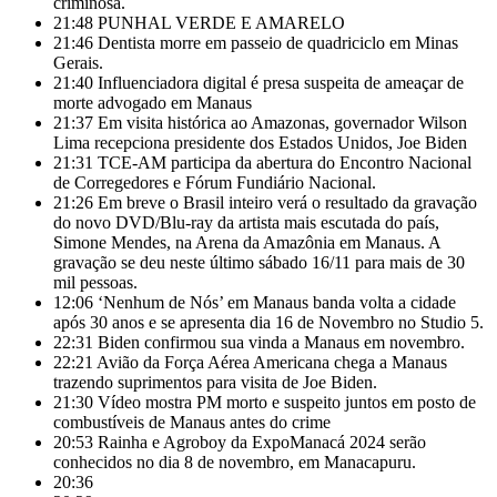
criminosa.
21:48
PUNHAL VERDE E AMARELO
21:46
Dentista morre em passeio de quadriciclo em Minas
Gerais.
21:40
Influenciadora digital é presa suspeita de ameaçar de
morte advogado em Manaus
21:37
Em visita histórica ao Amazonas, governador Wilson
Lima recepciona presidente dos Estados Unidos, Joe Biden
21:31
TCE-AM participa da abertura do Encontro Nacional
de Corregedores e Fórum Fundiário Nacional.
21:26
Em breve o Brasil inteiro verá o resultado da gravação
do novo DVD/Blu-ray da artista mais escutada do país,
Simone Mendes, na Arena da Amazônia em Manaus. A
gravação se deu neste último sábado 16/11 para mais de 30
mil pessoas.
12:06
‘Nenhum de Nós’ em Manaus banda volta a cidade
após 30 anos e se apresenta dia 16 de Novembro no Studio 5.
22:31
Biden confirmou sua vinda a Manaus em novembro.
22:21
Avião da Força Aérea Americana chega a Manaus
trazendo suprimentos para visita de Joe Biden.
21:30
Vídeo mostra PM morto e suspeito juntos em posto de
combustíveis de Manaus antes do crime
20:53
Rainha e Agroboy da ExpoManacá 2024 serão
conhecidos no dia 8 de novembro, em Manacapuru.
20:36