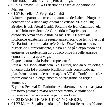
correndo, tentando sair de perto da briga.
02:57
Carnaval 2024 O desfile das escolas de samba de
Manaus.
01:57
Isabelle – A Força da Cunhã
A internet parou ontem com o anúncio de Isabelle Nogueira
concorrendo a uma vaga oficial na edição 2024 do Big
Brother Brasil. Atual Cunhã Poranga do Boi Garantido, ela
uniu! Uniu torcedores de Garantido e Caprichoso, uniu o
estado do Amazonas, e uniu os mais de 300 festivais
folclóricos existentes na região amazônica, que tem o Festival
De Parintins como maior referência. Esse é um marco na
história do Entretenimento, e essa união já é expressada nas
enquetes de preferência do público onde Isabelle aparece
como favorita a essa vaga.
O que a entrada da Isabelle representa?
Para a Tv Globo, audiência. No Twitter, não da outra coisa, e
o nome dela foi o assunto brasileiro mais comentado na
plataforma na noite de ontem após o VT da Cunhã, mutirões
foram criados e o engajamento do programa na região
aumentou.
E para o Festival De Parintins, é a abertura das cortinas para
um novo patamar, maior reconhecimento, visibilidade e
possíveis entradas de novos patrocinadores.
00:23
ISABELLE NOGUEIRA NO BBB 24.
01:23
Morre Zagallo, lenda do futebol brasileiro, aos 92 anos