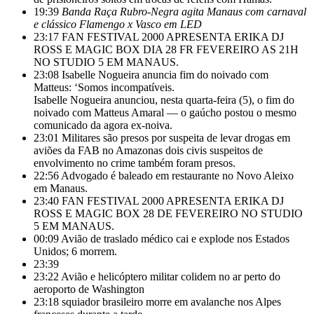
19:39
Banda Raça Rubro-Negra agita Manaus com carnaval
e clássico Flamengo x Vasco em LED
23:17
FAN FESTIVAL 2000 APRESENTA ERIKA DJ
ROSS E MAGIC BOX DIA 28 FR FEVEREIRO AS 21H
NO STUDIO 5 EM MANAUS.
23:08
Isabelle Nogueira anuncia fim do noivado com
Matteus: ‘Somos incompatíveis.
Isabelle Nogueira anunciou, nesta quarta-feira (5), o fim do
noivado com Matteus Amaral — o gaúcho postou o mesmo
comunicado da agora ex-noiva.
23:01
Militares são presos por suspeita de levar drogas em
aviões da FAB no Amazonas dois civis suspeitos de
envolvimento no crime também foram presos.
22:56
Advogado é baleado em restaurante no Novo Aleixo
em Manaus.
23:40
FAN FESTIVAL 2000 APRESENTA ERIKA DJ
ROSS E MAGIC BOX 28 DE FEVEREIRO NO STUDIO
5 EM MANAUS.
00:09
Avião de traslado médico cai e explode nos Estados
Unidos; 6 morrem.
23:39
23:22
Avião e helicóptero militar colidem no ar perto do
aeroporto de Washington
23:18
squiador brasileiro morre em avalanche nos Alpes