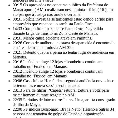
franceses durante a tarde.
00:15
Os aprovados no concurso publico da Prefeitura de
Manacapuru ( AM ) realizaram nesta quinta – feira ( 16 ) um
ato par que a Justiça nao anule o certame.
08:31
Polícia investiga se traficantes estão dando abrigo para
empresário que espancou o sambista Paulo Onça.
14:33
Compositor amazonense Paulo Onça é agredido
durante briga de trânsito na Zona Oeste de Manaus.
20:31
Menor causa acidente grave em Parintins.
20:26
Corpo de mulher que estava desaparecida é encontrado
em área de mata na rodovia AM-352
20:21
Detento quebra a perna ao tentar fugir de audiência em
Manaus.
20:16
Incêndio atinge 12 lojas e bombeiros continuam
trabalho no ‘Fuxico’ em Manaus.
20:12
Incêndio atinge 12 lojas e bombeiros continuam
trabalho no ‘Fuxico’ em Manaus.
20:06
Caso Julieta Hernández: segunda audiência ouve cinco
testemunhas e nova sessão será marcada.
23:13
Para de filmar! ‘Capeta’ estupra, tortura e volta para
matar homem durante resgate no AM
22:35
Parintins de luto: morre Juarez Lima, artista consagrado
da ilha da Magia.
22:00
PF indicia Bolsonaro, Braga Netto, Heleno e outras 34
pessoas por tentativa de golpe de Estado e organização