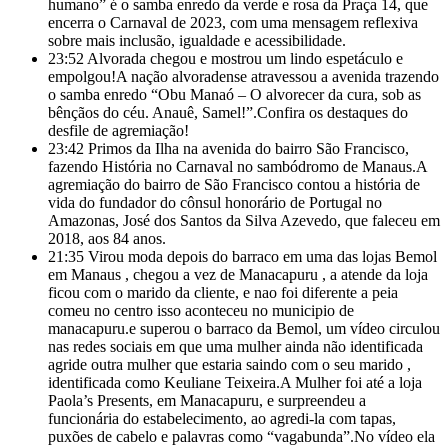
humano” é o samba enredo da verde e rosa da Praça 14, que
encerra o Carnaval de 2023, com uma mensagem reflexiva
sobre mais inclusão, igualdade e acessibilidade.
23:52
Alvorada chegou e mostrou um lindo espetáculo e
empolgou!A nação alvoradense atravessou a avenida trazendo
o samba enredo “Obu Manaó – O alvorecer da cura, sob as
bênçãos do céu. Anauê, Samel!”.Confira os destaques do
desfile de agremiação!
23:42
Primos da Ilha na avenida do bairro São Francisco,
fazendo História no Carnaval no sambódromo de Manaus.A
agremiação do bairro de São Francisco contou a história de
vida do fundador do cônsul honorário de Portugal no
Amazonas, José dos Santos da Silva Azevedo, que faleceu em
2018, aos 84 anos.
21:35
Virou moda depois do barraco em uma das lojas Bemol
em Manaus , chegou a vez de Manacapuru , a atende da loja
ficou com o marido da cliente, e nao foi diferente a peia
comeu no centro isso aconteceu no municipio de
manacapuru.e superou o barraco da Bemol, um vídeo circulou
nas redes sociais em que uma mulher ainda não identificada
agride outra mulher que estaria saindo com o seu marido ,
identificada como Keuliane Teixeira.A Mulher foi até a loja
Paola’s Presents, em
Manacapuru, e surpreendeu a
funcionária do estabelecimento, ao agredi-la com tapas,
puxões de cabelo e palavras como “vagabunda”.No vídeo ela