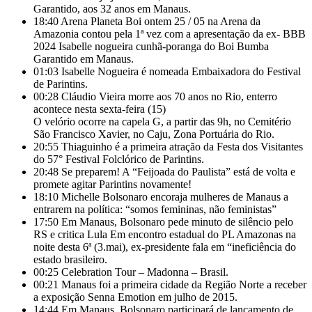
Garantido, aos 32 anos em Manaus.
18:40
Arena Planeta Boi ontem 25 / 05 na Arena da
Amazonia contou pela 1ª vez com a apresentação da ex- BBB
2024 Isabelle nogueira cunhã-poranga do Boi Bumba
Garantido em Manaus.
01:03
Isabelle Nogueira é nomeada Embaixadora do Festival
de Parintins.
00:28
Cláudio Vieira morre aos 70 anos no Rio, enterro
acontece nesta sexta-feira (15)
O velório ocorre na capela G, a partir das 9h, no Cemitério
São Francisco Xavier, no Caju, Zona Portuária do Rio.
20:55
Thiaguinho é a primeira atração da Festa dos Visitantes
do 57° Festival Folclórico de Parintins.
20:48
Se preparem! A “Feijoada do Paulista” está de volta e
promete agitar Parintins novamente!
18:10
Michelle Bolsonaro encoraja mulheres de Manaus a
entrarem na política: “somos femininas, não feministas”
17:50
Em Manaus, Bolsonaro pede minuto de silêncio pelo
RS e critica Lula Em encontro estadual do PL Amazonas na
noite desta 6ª (3.mai), ex-presidente fala em “ineficiência do
estado brasileiro.
00:25
Celebration Tour – Madonna – Brasil.
00:21
Manaus foi a primeira cidade da Região Norte a receber
a exposição Senna Emotion em julho de 2015.
14:44
Em Manaus, Bolsonaro participará de lançamento de