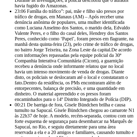
Durante as investigações, a polícia descobriu que o atirador
havia fugido do Amazonas.
23:06
Família do tráfico”: pai, mãe e filho são presos por
tráfico de drogas, em Manaus (AM) – Após receber uma
denúncia anônima de populares, uma mulher identificada
como Luciana Anselmo dos Santos, o marido dela, Edvaldo
Valente Peres, e o filho do casal deles, Hendrey dos Santos
Peres, conhecido como ‘Papel’, foram presos em flagrante, na
manhã desta quinta-feira (23), pelo crime de tráfico de drogas,
no bairro Jorge Teixeira, na Zona Leste da capital.De acordo
com informações repassadas pela equipe policial da 30ª
Companhia Interativa Comunitária (Cicom), a guarnição
recebeu a denúncia onde informante relatou que no local
havia um intenso movimento de venda de drogas. Diante
disto, os policiais se deslocaram até o local e constataram o
fato.Dentro da residência, os PMs encontraram além de
entorpecentes, balança de precisão, e uma quantidade em
dinheiro. O material apreendido e os presos foram
encaminhados para o 14º Distrito Integrado de Polícia (DIP).
00:21
De barriga de fora, Gisele Bündchen brilha e causa
tumulto na Sapucaí. Gisele Bündchen chegou ao camarote N1
às 22h37 de hoje. A modelo, recém-separada, contou com um
forte esquema de segurança para desembarcar na Marquês de
Sapucaí, no Rio, e seguiu diretamente para uma área
reservada a ela e a 20 amigos e familiares, causando tumulto e