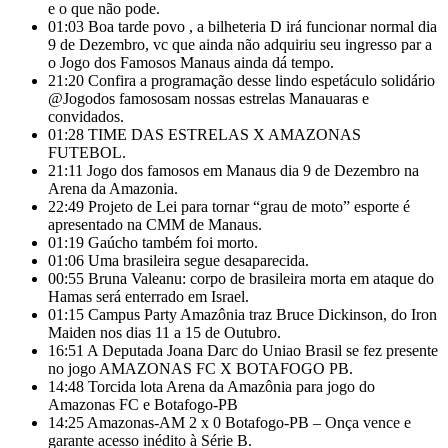
e o que não pode.
01:03
Boa tarde povo , a bilheteria D irá funcionar normal dia
9 de Dezembro, vc que ainda não adquiriu seu ingresso par a
o Jogo dos Famosos Manaus ainda dá tempo.
21:20
Confira a programação desse lindo espetáculo solidário
@Jogodos famososam nossas estrelas Manauaras e
convidados.
01:28
TIME DAS ESTRELAS X AMAZONAS
FUTEBOL.
21:11
Jogo dos famosos em Manaus dia 9 de Dezembro na
Arena da Amazonia.
22:49
Projeto de Lei para tornar “grau de moto” esporte é
apresentado na CMM de Manaus.
01:19
Gaúcho também foi morto.
01:06
Uma brasileira segue desaparecida.
00:55
Bruna Valeanu: corpo de brasileira morta em ataque do
Hamas será enterrado em Israel.
01:15
Campus Party Amazônia traz Bruce Dickinson, do Iron
Maiden nos dias 11 a 15 de Outubro.
16:51
A Deputada Joana Darc do Uniao Brasil se fez presente
no jogo AMAZONAS FC X BOTAFOGO PB.
14:48
Torcida lota Arena da Amazônia para jogo do
Amazonas FC e Botafogo-PB
14:25
Amazonas-AM 2 x 0 Botafogo-PB – Onça vence e
garante acesso inédito à Série B.