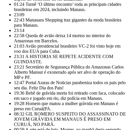
01:24
Turnê ‘O último encontro’ roda as principais cidades
brasileiras em 2024, incluindo Manaus.
23:09
22:43
Manauara Shopping traz gigantes da moda brasileira
para Manaus.
23:14
22:58
Queda de avião deixa 14 mortos no interior do
Amazonas em Barcelos.
21:03
Avião presidencial brasileiro VC-2 foi visto hoje em
voo dos EUA para Cuba.
23:31
A HISTORIA SE REPETE ACIDENTE COM
GUINDASTE.
23:21
Secretário de Segurança Pública do Amazonas Carlos
Alberto Mansur é exonerado após ser alvo de operação do
MP e PF.
12:47
Portal Araras de Noticias parabeniza todos os pais pelo
seu dia. Feliz Dia dos Pais!
19:36
Bebê de grávida morta foi retirado com faca, colocado
em saco e jogado em rio, diz polícia em Manaus.
19:28
Homem que matou a mulher grávida em Manaus é
preso em Curuá(PA.
08:32
GIL ROMERO SUSPEITO DO ASSASSINATO DE
JOVEM GRÁVIDA EM MANAUS É PRESO EM
CURUÁ, NO PARÁ.
00:59
A arte está de luto. Morreu, na manhã desta segunda-