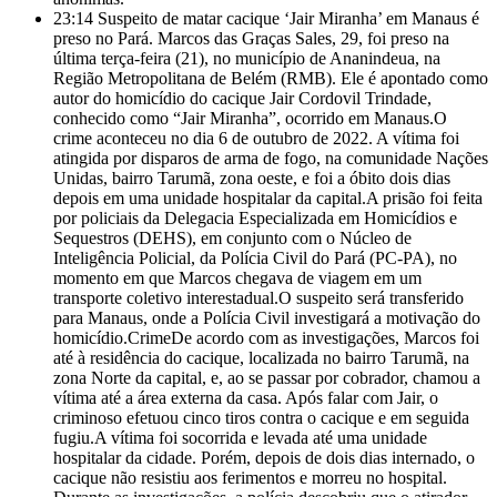
23:14
Suspeito de matar cacique ‘Jair Miranha’ em Manaus é
preso no Pará. Marcos das Graças Sales, 29, foi preso na
última terça-feira (21), no município de Ananindeua, na
Região Metropolitana de Belém (RMB). Ele é apontado como
autor do homicídio do cacique Jair Cordovil Trindade,
conhecido como “Jair Miranha”, ocorrido em Manaus.O
crime aconteceu no dia 6 de outubro de 2022. A vítima foi
atingida por disparos de arma de fogo, na comunidade Nações
Unidas, bairro Tarumã, zona oeste, e foi a óbito dois dias
depois em uma unidade hospitalar da capital.A prisão foi feita
por policiais da Delegacia Especializada em Homicídios e
Sequestros (DEHS), em conjunto com o Núcleo de
Inteligência Policial, da Polícia Civil do Pará (PC-PA), no
momento em que Marcos chegava de viagem em um
transporte coletivo interestadual.O suspeito será transferido
para Manaus, onde a Polícia Civil investigará a motivação do
homicídio.CrimeDe acordo com as investigações, Marcos foi
até à residência do cacique, localizada no bairro Tarumã, na
zona Norte da capital, e, ao se passar por cobrador, chamou a
vítima até a área externa da casa. Após falar com Jair, o
criminoso efetuou cinco tiros contra o cacique e em seguida
fugiu.A vítima foi socorrida e levada até uma unidade
hospitalar da cidade. Porém, depois de dois dias internado, o
cacique não resistiu aos ferimentos e morreu no hospital.