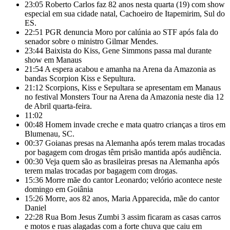
23:05
Roberto Carlos faz 82 anos nesta quarta (19) com show
especial em sua cidade natal, Cachoeiro de Itapemirim, Sul do
ES.
22:51
PGR denuncia Moro por calúnia ao STF após fala do
senador sobre o ministro Gilmar Mendes.
23:44
Baixista do Kiss, Gene Simmons passa mal durante
show em Manaus
21:54
A espera acabou e amanha na Arena da Amazonia as
bandas Scorpion Kiss e Sepultura.
21:12
Scorpions, Kiss e Sepultara se apresentam em Manaus
no festival Monsters Tour na Arena da Amazonia neste dia 12
de Abril quarta-feira.
11:02
00:48
Homem invade creche e mata quatro crianças a tiros em
Blumenau, SC.
00:37
Goianas presas na Alemanha após terem malas trocadas
por bagagem com drogas têm prisão mantida após audiência.
00:30
Veja quem são as brasileiras presas na Alemanha após
terem malas trocadas por bagagem com drogas.
15:36
Morre mãe do cantor Leonardo; velório acontece neste
domingo em Goiânia
15:26
Morre, aos 82 anos, Maria Apparecida, mãe do cantor
Daniel
22:28
Rua Bom Jesus Zumbi 3 assim ficaram as casas carros
e motos e ruas alagadas com a forte chuva que caiu em