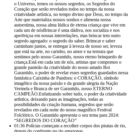
o Universo, temos os nossos segredos, os Segredos do
Coração que serão revelados todos no tempo da nossa
criatividade artística, no tempo divino que Deus, no tempo da
Arte que materializa nossos sonhos e alimenta nossa
autoestima, nossa alma lúdica de eterna criança que vive em
cada um de nósBrincar é uma dádiva, nos socializa e nos
aperfeiçoa em nossas interrelações, mas brincar tem outro
segredo agregado: o segredo do saber. Brimcar e saber
caminham juntos, se entregar à leveza de nosso ser, leveza
que está na arte, no carinho, no amor e na ternura que
sentimos pelo nosso Garantido, nosso eterno brinquedo de
criança.Está em cada um de nós, artistas que compomos o
grande panteão da criatividade do nosso amado Boi
Garantido, o poder de revelar esses segredos guardados nessa
fantástica Caixinha de Pandora: o CORAÇÃO, símbolo
imagético da nossa paixão e da grande alegria da Nação
Vermela e Branca de ser Garantido, nosso ETERNO
CAMPEÃO.Enfatizando sobre tudo, o poder da criatividade
artística, deixando para as imaginações, todas as
possibilidades da criação humana, segredos que serão
revelados em cada noite do nosso magnífico Festival
Folclórico. O Garantido apresenta o seu tema para 2024:
“SEGREDOS DO CORAÇÃO”
01:36
Polícias começam a recolher corpos dos piratas de rio,
depois do confronto no rio amazonas.