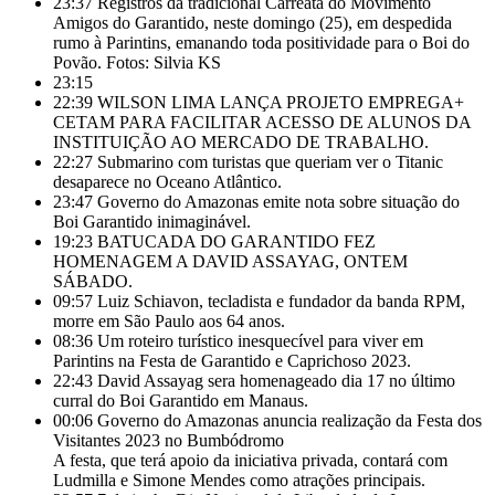
23:37
Registros da tradicional Carreata do Movimento
Amigos do Garantido, neste domingo (25), em despedida
rumo à Parintins, emanando toda positividade para o Boi do
Povão. Fotos: Silvia KS
23:15
22:39
WILSON LIMA LANÇA PROJETO EMPREGA+
CETAM PARA FACILITAR ACESSO DE ALUNOS DA
INSTITUIÇÃO AO MERCADO DE TRABALHO.
22:27
Submarino com turistas que queriam ver o Titanic
desaparece no Oceano Atlântico.
23:47
Governo do Amazonas emite nota sobre situação do
Boi Garantido inimaginável.
19:23
BATUCADA DO GARANTIDO FEZ
HOMENAGEM A DAVID ASSAYAG, ONTEM
SÁBADO.
09:57
Luiz Schiavon, tecladista e fundador da banda RPM,
morre em São Paulo aos 64 anos.
08:36
Um roteiro turístico inesquecível para viver em
Parintins na Festa de Garantido e Caprichoso 2023.
22:43
David Assayag sera homenageado dia 17 no último
curral do Boi Garantido em Manaus.
00:06
Governo do Amazonas anuncia realização da Festa dos
Visitantes 2023 no Bumbódromo
A festa, que terá apoio da iniciativa privada, contará com
Ludmilla e Simone Mendes como atrações principais.