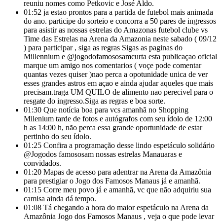
reuniu nomes como Petkovic e José Aldo.
01:52
ja estao prontos para a partida de futebol mais animada
do ano. participe do sorteio e concorra a 50 pares de ingressos
para asistir as nossas estrelas do Amazonas futebol clube vs
Time das Estrelas na Arena da Amazonia neste sabado ( 09/12
) para participar , siga as regras Sigas as paginas do
Millennium e @jogodofamososamcurta esta publicaçao oficial
marque um amigo nos comentarios ( voçe pode comentar
quantas vezes quiser )nao perca a opotunidade unica de ver
esses grandes astros em açao e ainda ajudar aqueles que mais
precisam.traga UM QUILO de alimento nao perecivel para o
resgate do ingresso.Siga as regras e boa sorte.
01:30
Que notícia boa para vcs amanhã no Shopping
Milenium tarde de fotos e autógrafos com seu ídolo de 12:00
h as 14:00 h, não perca essa grande oportunidade de estar
pertinho do seu ídolo.
01:25
Confira a programação desse lindo espetáculo solidário
@Jogodos famososam nossas estrelas Manauaras e
convidados.
01:20
Mapas de acesso para adentrar na Arena da Amazônia
para prestigiar o Jogo dos Famosos Manaus já e amanhã.
01:15
Corre meu povo já e amanhã, vc que não adquiriu sua
camisa ainda dá tempo.
01:08
Tá chegando a hora do maior espetáculo na Arena da
Amazônia Jogo dos Famosos Manaus , veja o que pode levar