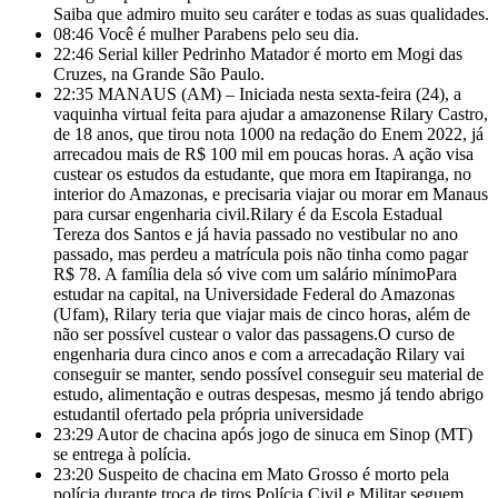
Saiba que admiro muito seu caráter e todas as suas qualidades.
08:46
Você é mulher Parabens pelo seu dia.
22:46
Serial killer Pedrinho Matador é morto em Mogi das
Cruzes, na Grande São Paulo.
22:35
MANAUS (AM) – Iniciada nesta sexta-feira (24), a
vaquinha virtual feita para ajudar a amazonense Rilary Castro,
de 18 anos, que tirou nota 1000 na redação do Enem 2022, já
arrecadou mais de R$ 100 mil em poucas horas. A ação visa
custear os estudos da estudante, que mora em Itapiranga, no
interior do Amazonas, e precisaria viajar ou morar em Manaus
para cursar engenharia civil.Rilary é da Escola Estadual
Tereza dos Santos e já havia passado no vestibular no ano
passado, mas
perdeu a matrícula pois não tinha como pagar
R$ 78. A família dela só vive com um salário mínimoPara
estudar na capital, na Universidade Federal do Amazonas
(Ufam), Rilary teria que viajar mais de cinco horas, além de
não ser possível custear o valor das passagens.O curso de
engenharia dura cinco anos e com a arrecadação Rilary vai
conseguir se manter, sendo possível conseguir seu material de
estudo, alimentação e outras despesas, mesmo já tendo abrigo
estudantil ofertado pela própria universidade
23:29
Autor de chacina após jogo de sinuca em Sinop (MT)
se entrega à polícia.
23:20
Suspeito de chacina em Mato Grosso é morto pela
polícia durante troca de tiros Polícia Civil e Militar seguem