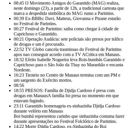
08:45
O Movimento Amigos do Garantido (MAG) realiza,
neste domingo (23), a partir de 12h, a tradicional carreata que
marca a despedida simbólica do MAG rumo a Parintins.
00:39
Ex-BBBs: Davi, Matteus, Giovanna e Pizane estarão
no Festival de Parintins.
00:27
Festival de Parintins: saiba como chegar à cidade de
Caprichoso e Garantido.
00:21
Operação Audácia: sete policiais são presos por tráfico
de drogas e um é procurado.
22:52
TV Globo cancela trasmissao do Festival de Parintins
apos nao conseguir acordo com a TV ACritica em Manaus.
18:32
Efeito Isabelle Nogueira leva Bois-bumbás Garantido e
Caprichoso para o São João da Thay no Maranhão e encanta
Nordeste.
16:23
Tiroteio no Centro de Manaus termina com um PM e
um sargento do Exército mortos.
08:56
18:55
PRESOS: Família de Djidja Cardoso é presa com
drogas em ManausA família foi presa no momento em que
estavam fugindo.
23:11
Garantido homenageia ex-sinhazinha Djidja Cardoso
durante velório em Manaus
Boi bumbá representou carinho que sinhazinha costuma fazer
durante apresentações no Festival Folclórico de Parintins.
14:22
Morre Djidja Cardoso, ex-Sinhazinha do Boi