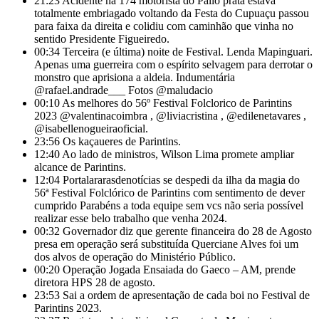
21:23
Acidente na 174 motorista do Palio prata estava
totalmente embriagado voltando da Festa do Cupuaçu passou
para faixa da direita e colidiu com caminhão que vinha no
sentido Presidente Figueiredo.
00:34
Terceira (e última) noite de Festival. Lenda Mapinguari.
Apenas uma guerreira com o espírito selvagem para derrotar o
monstro que aprisiona a aldeia. Indumentária
@rafael.andrade___ Fotos @maludacio
00:10
As melhores do 56º Festival Folclorico de Parintins
2023 @valentinacoimbra , @liviacristina , @edilenetavares ,
@isabellenogueiraoficial.
23:56
Os kaçaueres de Parintins.
12:40
Ao lado de ministros, Wilson Lima promete ampliar
alcance de Parintins.
12:04
Portalararasdenotícias se despedi da ilha da magia do
56ª Festival Folclórico de Parintins com sentimento de dever
cumprido Parabéns a toda equipe sem vcs não seria possível
realizar esse belo trabalho que venha 2024.
00:32
Governador diz que gerente financeira do 28 de Agosto
presa em operação será substituída Querciane Alves foi um
dos alvos de operação do Ministério Público.
00:20
Operação Jogada Ensaiada do Gaeco – AM, prende
diretora HPS 28 de agosto.
23:53
Sai a ordem de apresentação de cada boi no Festival de
Parintins 2023.