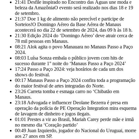
21:41
Desfile inspirado no Encontro das Águas une moda e
beleza da AmazôniaO evento será realizado nos dias 18 e 19
de setembro.
21:37
Doe 1 kg de alimento não perecível e participe de
Sorteios!​O Domingo Aéreo da Base Aérea de Manaus
acontecerá no dia 22 de setembro de 2024, das 09 h às 18 h.
21:30
Edição 2024 do ‘Domingo Aéreo’ deve atrair cerca de
78 mil pessoas em Manaus.
08:21
Alok agita o povo Manauara no Manaus Passo a Paço
2024.
08:03
Luísa Sonza embala o público jovem com hits de
sucesso durante 1° noite do ‘Manaus Passo a Paço 2024’
17:24
Passo a Paço 2024: veja horários de cada um dos
shows do festival.
00:17
Manaus Passo a Paço 2024 confira toda a programação
do maior festival de artes integradas do Norte.
23:26
Carreta tomba e esmaga carro no ‘Chibatão em
Manaus.
23:18
Advogada e influencer Deolane Bezerra é presa em
operação da polícia de PE Operação Integration mira esquema
de lavagem de dinheiro e jogos ilegais.
01:01
Prestes a vir ao Brasil, Mariah Carey perde mãe e irmã
no mesmo dia ‘Coração partido’
00:49
Juan Izquierdo, jogador do Nacional do Uruguai, morre
aos 27 anos em SP.