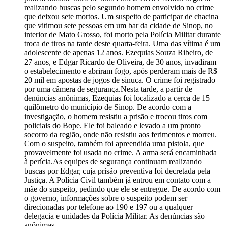
realizando buscas pelo segundo homem envolvido no crime
que deixou sete mortos. Um suspeito de participar de chacina
que vitimou sete pessoas em um bar da cidade de Sinop, no
interior de Mato Grosso, foi morto pela Polícia Militar durante
troca de tiros na tarde deste quarta-feira. Uma das vítima é um
adolescente de apenas 12 anos. Ezequias Souza Ribeiro, de
27 anos, e Edgar Ricardo de Oliveira, de 30 anos, invadiram
o estabelecimento e abriram fogo, após perderam mais de R$
20 mil em apostas de jogos de sinuca. O crime foi registrado
por uma câmera de segurança.Nesta tarde, a partir de
denúncias anônimas, Ezequias foi localizado a cerca de 15
quilômetro do município de Sinop. De acordo com a
investigação, o homem resistiu a prisão e trocou tiros com
policiais do Bope. Ele foi baleado e levado a um pronto
socorro da região, onde não resistiu aos ferimentos e morreu.
Com o suspeito, também foi apreendida uma pistola, que
provavelmente foi usada no crime. A arma será encaminhada
à perícia.As equipes de segurança continuam realizando
buscas por Edgar, cuja prisão preventiva foi decretada pela
Justiça. A Polícia Civil também já entrou em contato com a
mãe do suspeito, pedindo que ele se entregue. De acordo com
o governo, informações sobre o suspeito podem ser
direcionadas por telefone ao 190 e 197 ou a qualquer
delegacia e unidades da Polícia Militar. As denúncias são
anônimas.