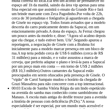
muita correria no local.Ela tem um acordo de permanecer no
espaço até 1h da manhã, saindo da área vip apenas para uma
frisa especial em que assistirá o ensaio da Grande Rio e fará
um brinde marcante com Zeca Pagodinho.Por volta de 22h,
cerca de 30 jornalistas e fotógrafos já aguardavam a chegada
de Gisele no espaço vip. Todos foram avisados que a modelo
desceria do carro praticamente dentro da Sapucaí, em um
estacionamento privado.A dona do espaço, Ju Ferraz chegou
um pouco antes da modelo e, disse: “Agora só acalmo depois
que ela chegar, e tudo estiver bem. Ufa”.Segundo apurou a
reportagem, a negociação de Gisele com a Brahma foi
inicialmente para a modelo marcar presença em um bloco de
rua.A top teria pedido cerca de US$ 6 milhões (cerca de R$
31 milhões) para a missão, e o valor assustou a marca de
cerveja, que preferiu adaptar o plano e levá-la para a Sapucaí
por um preço mais em conta — em torno de US$ 2 milhões
(R$ 10,3 milhões).Outros camarotes da Sapucaí estão
preocupados em serem ofuscados pela presença de Gisele. O
“vipão” de Carol Sampaio mudou o horário da chegada de
Grazi Massafera para não concorrer com a top internacional.
00:03
Escola de Samba Vitória Régia da um lindo espetáculo
na avenida do samba mas conhecido como sambódromo de
Manaus. A escola mais antiga do desfile trouxe para a avenida
a história de pessoas com deficiência (PcDs).”A nossa
especialidade é ser especial, por um mundo mais acessível e