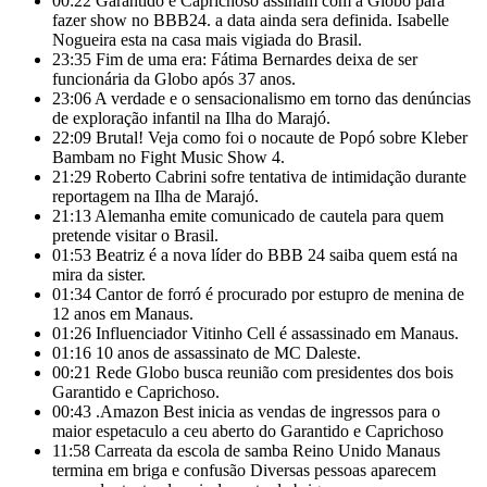
00:22
Garantido e Caprichoso assinam com a Globo para
fazer show no BBB24. a data ainda sera definida. Isabelle
Nogueira esta na casa mais vigiada do Brasil.
23:35
Fim de uma era: Fátima Bernardes deixa de ser
funcionária da Globo após 37 anos.
23:06
A verdade e o sensacionalismo em torno das denúncias
de exploração infantil na Ilha do Marajó.
22:09
Brutal! Veja como foi o nocaute de Popó sobre Kleber
Bambam no Fight Music Show 4.
21:29
Roberto Cabrini sofre tentativa de intimidação durante
reportagem na Ilha de Marajó.
21:13
Alemanha emite comunicado de cautela para quem
pretende visitar o Brasil.
01:53
Beatriz é a nova líder do BBB 24 saiba quem está na
mira da sister.
01:34
Cantor de forró é procurado por estupro de menina de
12 anos em Manaus.
01:26
Influenciador Vitinho Cell é assassinado em Manaus.
01:16
10 anos de assassinato de MC Daleste.
00:21
Rede Globo busca reunião com presidentes dos bois
Garantido e Caprichoso.
00:43
.Amazon Best inicia as vendas de ingressos para o
maior espetaculo a ceu aberto do Garantido e Caprichoso
11:58
Carreata da escola de samba Reino Unido Manaus
termina em briga e confusão Diversas pessoas aparecem