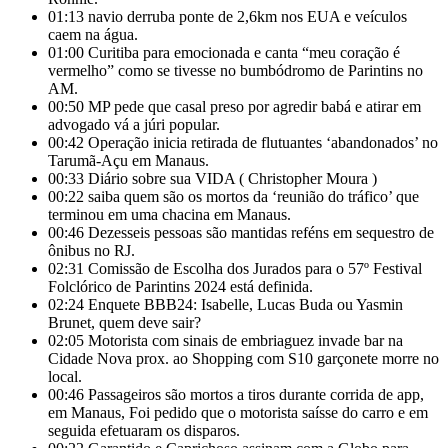
01:13
navio derruba ponte de 2,6km nos EUA e veículos
caem na água.
01:00
Curitiba para emocionada e canta “meu coração é
vermelho” como se tivesse no bumbódromo de Parintins no
AM.
00:50
MP pede que casal preso por agredir babá e atirar em
advogado vá a júri popular.
00:42
Operação inicia retirada de flutuantes ‘abandonados’ no
Tarumã-Açu em Manaus.
00:33
Diário sobre sua VIDA ( Christopher Moura )
00:22
saiba quem são os mortos da ‘reunião do tráfico’ que
terminou em uma chacina em Manaus.
00:46
Dezesseis pessoas são mantidas reféns em sequestro de
ônibus no RJ.
02:31
Comissão de Escolha dos Jurados para o 57º Festival
Folclórico de Parintins 2024 está definida.
02:24
Enquete BBB24: Isabelle, Lucas Buda ou Yasmin
Brunet, quem deve sair?
02:05
Motorista com sinais de embriaguez invade bar na
Cidade Nova prox. ao Shopping com S10 garçonete morre no
local.
00:46
Passageiros são mortos a tiros durante corrida de app,
em Manaus, Foi pedido que o motorista saísse do carro e em
seguida efetuaram os disparos.