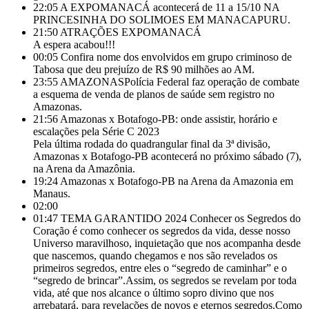
22:05
A EXPOMANACÁ acontecerá de 11 a 15/10 NA
PRINCESINHA DO SOLIMOES EM MANACAPURU.
21:50
ATRAÇÕES EXPOMANACÁ
A espera acabou!!!
00:05
Confira nome dos envolvidos em grupo criminoso de
Tabosa que deu prejuízo de R$ 90 milhões ao AM.
23:55
AMAZONASPolícia Federal faz operação de combate
a esquema de venda de planos de saúde sem registro no
Amazonas.
21:56
Amazonas x Botafogo-PB: onde assistir, horário e
escalações pela Série C 2023
Pela última rodada do quadrangular final da 3ª divisão,
Amazonas x Botafogo-PB acontecerá no próximo sábado (7),
na Arena da Amazônia.
19:24
Amazonas x Botafogo-PB na Arena da Amazonia em
Manaus.
02:00
01:47
TEMA GARANTIDO 2024 Conhecer os Segredos do
Coração é como conhecer os segredos da vida, desse nosso
Universo maravilhoso, inquietação que nos acompanha desde
que nascemos, quando chegamos e nos são revelados os
primeiros segredos, entre eles o “segredo de caminhar” e o
“segredo de brincar”.Assim, os segredos se revelam por toda
vida, até que nos alcance o último sopro divino que nos
arrebatará, para revelações de novos e eternos segredos.Como