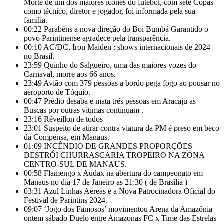
Morte de um dos maiores ícones do futebol, com sete Copas
como técnico, diretor e jogador, foi informada pela sua
família.
00:22
Parabéns a nova direção do Boi Bumbá Garantido o
povo Parintinense agradece pela transparência.
00:10
AC/DC, Iron Maiden : shows internacionais de 2024
no Brasil.
23:59
Quinho do Salgueiro, uma das maiores vozes do
Carnaval, morre aos 66 anos.
23:49
Avião com 379 pessoas a bordo pega fogo ao pousar no
aeroporto de Tóquio.
00:47
Prédio desaba e mata três pessoas em Aracaju as
Buscas por outras vítimas continuam .
23:16
Réveillon de todos
23:01
Suspeito de atirar contra viatura da PM é preso em beco
da Compensa, em Manaus.
01:09
INCÊNDIO DE GRANDES PROPORÇÕES
DESTRÓI CHURRASCARIA TROPEIRO NA ZONA
CENTRO-SUL DE MANAUS.
00:58
Flamengo x Audax na abertura do campeonato em
Manaus no dia 17 de Janeiro as 21:30 ( de Brasilia )
03:31
Azul Linhas Aéreas é a Nova Patrocinadora Oficial do
Festival de Parintins 2024.
09:07
‘Jogo dos Famosos’ movimentou Arena da Amazônia
ontem sábado Duelo entre Amazonas FC x Time das Estrelas