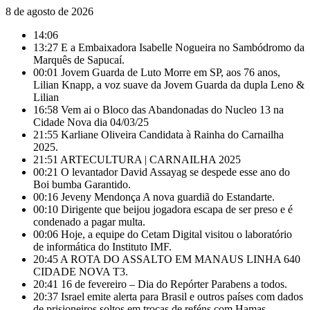
8 de agosto de 2026
14:06
13:27
E a Embaixadora Isabelle Nogueira no Sambódromo da
Marquês de Sapucaí.
00:01
Jovem Guarda de Luto Morre em SP, aos 76 anos,
Lilian Knapp, a voz suave da Jovem Guarda da dupla Leno &
Lilian
16:58
Vem ai o Bloco das Abandonadas do Nucleo 13 na
Cidade Nova dia 04/03/25
21:55
Karliane Oliveira Candidata à Rainha do Carnailha
2025.
21:51
ARTECULTURA | CARNAILHA 2025
00:21
O levantador David Assayag se despede esse ano do
Boi bumba Garantido.
00:16
Jeveny Mendonça A nova guardiã do Estandarte.
00:10
Dirigente que beijou jogadora escapa de ser preso e é
condenado a pagar multa.
00:06
Hoje, a equipe do Cetam Digital visitou o laboratório
de informática do Instituto IMF.
20:45
A ROTA DO ASSALTO EM MANAUS LINHA 640
CIDADE NOVA T3.
20:41
16 de fevereiro – Dia do Repórter Parabens a todos.
20:37
Israel emite alerta para Brasil e outros países com dados
de prisioneiros soltos em trocas de reféns com Hamas.