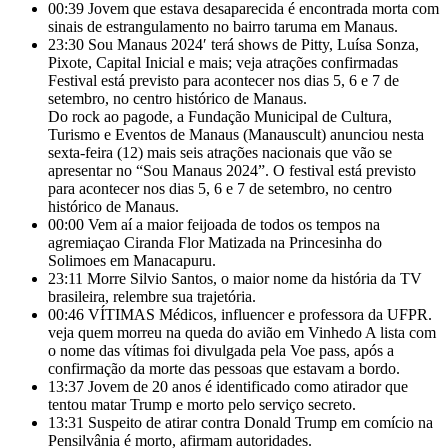
00:39
Jovem que estava desaparecida é encontrada morta com
sinais de estrangulamento no bairro taruma em Manaus.
23:30
Sou Manaus 2024′ terá shows de Pitty, Luísa Sonza,
Pixote, Capital Inicial e mais; veja atrações confirmadas
Festival está previsto para acontecer nos dias 5, 6 e 7 de
setembro, no centro histórico de Manaus.
Do rock ao pagode, a Fundação Municipal de Cultura,
Turismo e Eventos de Manaus (Manauscult) anunciou nesta
sexta-feira (12) mais seis atrações nacionais que vão se
apresentar no “Sou Manaus 2024”. O festival está previsto
para acontecer nos dias 5, 6 e 7 de setembro, no centro
histórico de Manaus.
00:00
Vem aí a maior feijoada de todos os tempos na
agremiaçao Ciranda Flor Matizada na Princesinha do
Solimoes em Manacapuru.
23:11
Morre Silvio Santos, o maior nome da história da TV
brasileira, relembre sua trajetória.
00:46
VÍTIMAS Médicos, influencer e professora da UFPR.
veja quem morreu na queda do avião em Vinhedo A lista com
o nome das vítimas foi divulgada pela Voe pass, após a
confirmação da morte das pessoas que estavam a bordo.
13:37
Jovem de 20 anos é identificado como atirador que
tentou matar Trump e morto pelo serviço secreto.
13:31
Suspeito de atirar contra Donald Trump em comício na
Pensilvânia é morto, afirmam autoridades.