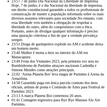
23:57
7 de junho Dia Nacional da Liberdade de Imprensa
Hoje, 7 de junho, é o dia Nacional da liberdade de imprensa,
um direito constitucional garantido a todos os profissionais de
comunicação de manter a população informada sobre os mais
diversos assuntos relevantes para sociedade.No entanto, com
essa liberdade vem também a obrigação de respeitar a
liberdade do outro, além do compromisso com a ética.
Portanto, antes de divulgar qualquer informação é preciso
uma apuração criteriosa a fim de que a verdade prevaleça
sempre.
23:51
Draga de garimpeiros explode no AM e acidente deixa
um homem morto.
23:40
Mulher é morta a tiros no interior do AM em
Manacapuru.
23:49
Festa dos Visitantes 2023, pela primeira vez sera no
Bumbódromo de Parintins atraçoes nacionais Ludmilla e
Simone Mendes como atrações principais.
22:02
‘Arena Planeta Boi’ leva magia de Parintins à Arena da
Amazônia.
14:58
Garantido paga em única parcela contrato dos itens
oficiais, artistas de ponta e Comissão de Artes para Festival de
Parintins 2023.
23:13
A marca Planeta Boi comemora 20 anos.
01:41
Contagem regressiva para Bye Bye Manaus Alo Alo
Parintins.