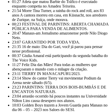
01:27
Atleta que matou Barbie do Tráfico é executado
enquanto competia no Amadeu Teixeira.
21:54
Morre Tina Turner, a rainha do rock and roll, aos 83
anos A cantora morreu em casa, em Küsnacht, nos arredores
de Zurique, na Suíça, onde morava.
00:23
FESTIVAL DE PARINTINS: ABERTA CHAMADA
PÚBLICA PARA VENDA DE ALIMENTOS.
20:47
Manaus-am Jornalismo amazonense perde Nilo Diogo
Neto.
23:07
GARANTIDO POR TODA VIDA.
21:35
16 de maio: Dia do Gari, você já parou para pensar
nesse profissional.
00:37
Giulia Amaral está participando da segunda batalha do
The Voice Kids.
11:27
Feliz Dia das Mães! Para todas as mulheres que
abençoaram o mundo com o milagre da criação.
23:11
TIERRY IN MANACAPURU2023.
23:14
Show do cantor Tierry vai movimentar Podium da
Arena neste sábado (6/5).
23:23
PARINTINS: TERRA DOS BOIS-BUMBÁS E DE
ENCANTOS NATURAIS.
23:04
arrastão ocorrido há poucos instantes na Universidade
Nilton Lins causa desespero nos alunos.
10:03
Golden Boys trazem a Jovem Guarda para Manaus no
dia 06 – 05 – 2023 nos Saloes do SESI.