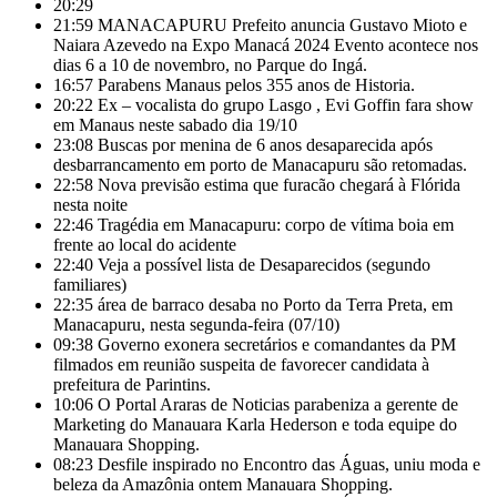
20:29
21:59
MANACAPURU Prefeito anuncia Gustavo Mioto e
Naiara Azevedo na Expo Manacá 2024 Evento acontece nos
dias 6 a 10 de novembro, no Parque do Ingá.
16:57
Parabens Manaus pelos 355 anos de Historia.
20:22
Ex – vocalista do grupo Lasgo , Evi Goffin fara show
em Manaus neste sabado dia 19/10
23:08
Buscas por menina de 6 anos desaparecida após
desbarrancamento em porto de Manacapuru são retomadas.
22:58
Nova previsão estima que furacão chegará à Flórida
nesta noite
22:46
Tragédia em Manacapuru: corpo de vítima boia em
frente ao local do acidente
22:40
Veja a possível lista de Desaparecidos (segundo
familiares)
22:35
área de barraco desaba no Porto da Terra Preta, em
Manacapuru, nesta segunda-feira (07/10)
09:38
Governo exonera secretários e comandantes da PM
filmados em reunião suspeita de favorecer candidata à
prefeitura de Parintins.
10:06
O Portal Araras de Noticias parabeniza a gerente de
Marketing do Manauara Karla Hederson e toda equipe do
Manauara Shopping.
08:23
Desfile inspirado no Encontro das Águas, uniu moda e
beleza da Amazônia ontem Manauara Shopping.