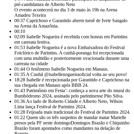
pré-candidatura de Alberto Neto
O evento acontecerá no dia 3 de maio às 19h na Arena
Amadeu Texeira
00:37
Caprichoso e Garantido abrem turnê de Ivete Sangalo
na Arena da Amazônia.
00:10
02:09
Isabelle Nogueira é recebida com honras em Parintins
em carreata festiva.
01:53
Isabelle Nogueira é a nova Embaixadora do Festival
Folclórico de Parintins. A cunhã-poranga foi recepcionada
com uma multidão e posteriormente ovacionada durante uma
carreata na cidade
01:44
O fenômeno Isabelle Nogueira em Manaus.
01:35
A Cunhã @isabellenogueiraoficial volta ao seu povo!
18:28
Isabelle é recepcionada por Garantido e Caprichoso na
sua chegada em Manaus após BBB 24.
01:43
Patrimônio em Festa’: conheça a nova arte do mural do
Bumbódromo 2024, assinada pelo parintinense Pito Silva.
01:36
Ao lado de Roberto Cidade e Alberto Neto, Wilson
Lima lança Festival de Parintins 2024.
01:28
Feijoada mais tradicional do Festival de Parintins 2024.
01:22
Quem são os três suspeitos de mandar matar Marielle
presos pela PF neste domingoDomingos Brazão e Chiquinho
Brazão foram apontados como mandantes na delação de
Ronnie.