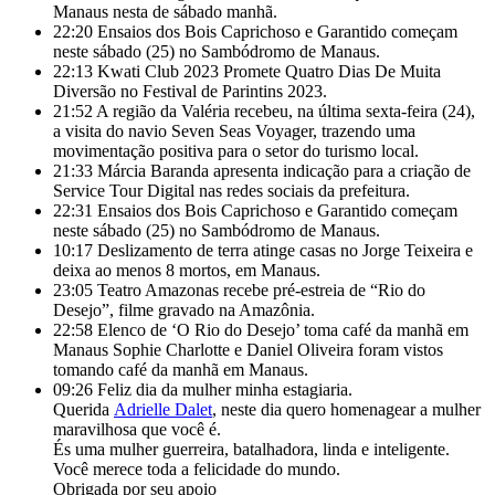
Manaus nesta de sábado manhã.
22:20
Ensaios dos Bois Caprichoso e Garantido começam
neste sábado (25) no Sambódromo de Manaus.
22:13
Kwati Club 2023 Promete Quatro Dias De Muita
Diversão no Festival de Parintins 2023.
21:52
A região da Valéria recebeu, na última sexta-feira (24),
a visita do navio Seven Seas Voyager, trazendo uma
movimentação positiva para o setor do turismo local.
21:33
Márcia Baranda apresenta indicação para a criação de
Service Tour Digital nas redes sociais da prefeitura.
22:31
Ensaios dos Bois Caprichoso e Garantido começam
neste sábado (25) no Sambódromo de Manaus.
10:17
Deslizamento de terra atinge casas no Jorge Teixeira e
deixa ao menos 8 mortos, em Manaus.
23:05
Teatro Amazonas recebe pré-estreia de “Rio do
Desejo”, filme gravado na Amazônia.
22:58
Elenco de ‘O Rio do Desejo’ toma café da manhã em
Manaus Sophie Charlotte e Daniel Oliveira foram vistos
tomando café da manhã em Manaus.
09:26
Feliz dia da mulher minha estagiaria.
Querida
Adrielle Dalet
, neste dia quero homenagear a mulher
maravilhosa que você é.
És uma mulher guerreira, batalhadora, linda e inteligente.
Você merece toda a felicidade do mundo.
Obrigada por seu apoio