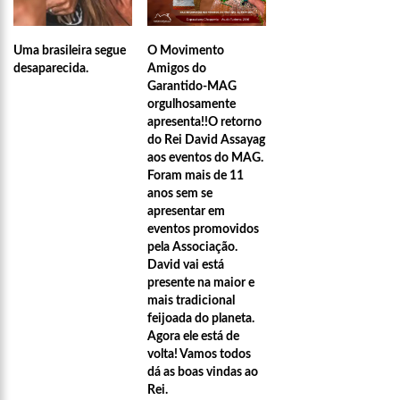
Uma brasileira segue
O Movimento
desaparecida.
Amigos do
Garantido-MAG
orgulhosamente
apresenta!!O retorno
do Rei David Assayag
aos eventos do MAG.
Foram mais de 11
anos sem se
apresentar em
eventos promovidos
pela Associação.
David vai está
presente na maior e
mais tradicional
feijoada do planeta.
Agora ele está de
21:55
Karliane Oliveira Candidata à Rainha do C
volta! Vamos todos
dá as boas vindas ao
Rei.