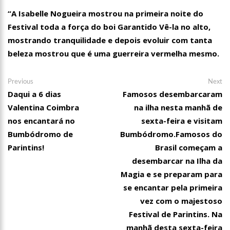
00:01
Jovem Guarda de Luto Morre em SP, aos 76 anos, Lilian Knapp
“A Isabelle Nogueira mostrou na primeira noite do
dupla Leno & Lilian
Festival toda a força do boi Garantido Vê-la no alto,
mostrando tranquilidade e depois evoluir com tanta
beleza mostrou que é uma guerreira vermelha mesmo.
Navegação
Previous
Ne
Previous
Next
post:
po
Daqui a 6 dias
Famosos desembarcaram
de
Valentina Coimbra
na ilha nesta manhã de
Post
nos encantará no
sexta-feira e visitam
Bumbódromo de
Bumbódromo.Famosos do
Parintins!
Brasil começam a
desembarcar na Ilha da
Magia e se preparam para
se encantar pela primeira
vez com o majestoso
Festival de Parintins. Na
manhã desta sexta-feira