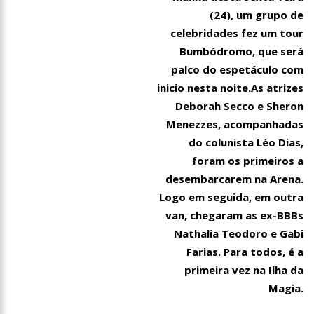
(24), um grupo de
celebridades fez um tour
Bumbódromo, que será
palco do espetáculo com
inicio nesta noite.As atrizes
Deborah Secco e Sheron
Menezzes, acompanhadas
do colunista Léo Dias,
foram os primeiros a
desembarcarem na Arena.
Logo em seguida, em outra
van, chegaram as ex-BBBs
Nathalia Teodoro e Gabi
Farias. Para todos, é a
primeira vez na Ilha da
Magia.
16:58
Vem ai o Bloco das Abandonadas do Nucleo 13 na Ci