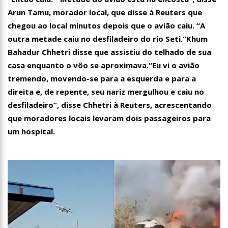
Arun Tamu, morador local, que disse à Reuters que
chegou ao local minutos depois que o avião caiu. “A
outra metade caiu no desfiladeiro do rio Seti.”Khum
Bahadur Chhetri disse que assistiu do telhado de sua
casa enquanto o vôo se aproximava.“Eu vi o avião
tremendo, movendo-se para a esquerda e para a
direita e, de repente, seu nariz mergulhou e caiu no
desfiladeiro”, disse Chhetri à Reuters, acrescentando
que moradores locais levaram dois passageiros para
um hospital.
16:58
Vem ai o Bloco das Abandonadas do Nucleo 13 na Ci