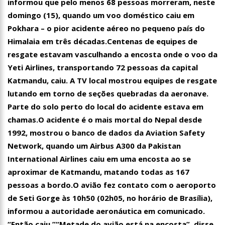
informou que pelo menos 68 pessoas morreram, neste
00:01
Jovem Guarda de Luto Morre em SP, aos 76 anos, Lilian Knapp
domingo (15), quando um voo doméstico caiu em
dupla Leno & Lilian
Pokhara – o pior acidente aéreo no pequeno país do
Himalaia em três décadas.
Centenas de equipes de
resgate estavam vasculhando a encosta onde o voo da
Yeti Airlines, transportando 72 pessoas da capital
Katmandu, caiu. A TV local mostrou equipes de resgate
lutando em torno de seções quebradas da aeronave.
Parte do solo perto do local do acidente estava em
chamas.O acidente é o mais mortal do Nepal desde
1992, mostrou o banco de dados da Aviation Safety
Network, quando um Airbus A300 da Pakistan
International Airlines caiu em uma encosta ao se
aproximar de Katmandu, matando todas as 167
pessoas a bordo.O avião fez contato com o aeroporto
de Seti Gorge às 10h50 (02h05, no horário de Brasília),
informou a autoridade aeronáutica em comunicado.
“Então caiu.”“Metade do avião está na encosta”, disse