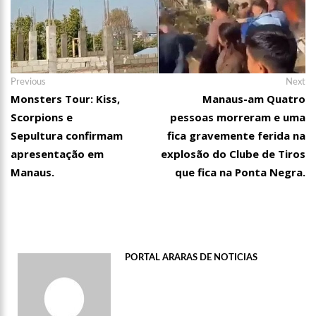
Navegação
Previous
Ne
Previous
Next
post:
po
Monsters Tour: Kiss,
Manaus-am Quatro
de
Scorpions e
pessoas morreram e uma
Post
Sepultura confirmam
fica gravemente ferida na
apresentação em
explosão do Clube de Tiros
Manaus.
que fica na Ponta Negra.
PORTAL ARARAS DE NOTICIAS