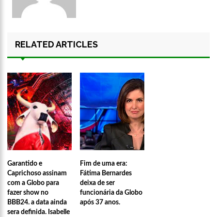
RELATED ARTICLES
Garantido e
Fim de uma era:
Caprichoso assinam
Fátima Bernardes
com a Globo para
deixa de ser
21:55
Karliane Oliveira Candidata à Rainha do C
fazer show no
funcionária da Globo
BBB24. a data ainda
após 37 anos.
sera definida. Isabelle