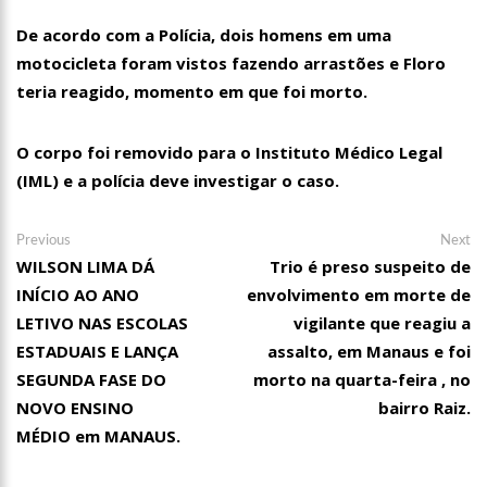
00:01
Jovem Guarda de Luto Morre em SP, aos 76 anos, Lilian Knapp
De acordo com a Polícia, dois homens em uma
dupla Leno & Lilian
motocicleta foram vistos fazendo arrastões e Floro
teria reagido, momento em que foi morto.
O corpo foi removido para o Instituto Médico Legal
(IML) e a polícia deve investigar o caso.
Navegação
Previous
Ne
Previous
Next
post:
po
WILSON LIMA DÁ
Trio é preso suspeito de
de
INÍCIO AO ANO
envolvimento em morte de
Post
LETIVO NAS ESCOLAS
vigilante que reagiu a
ESTADUAIS E LANÇA
assalto, em Manaus e foi
SEGUNDA FASE DO
morto na quarta-feira , no
NOVO ENSINO
bairro Raiz.
MÉDIO em MANAUS.