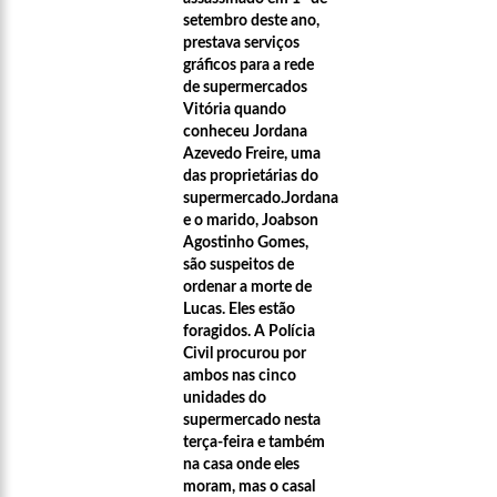
setembro deste ano,
prestava serviços
gráficos para a rede
de supermercados
Vitória quando
conheceu Jordana
Azevedo Freire, uma
das proprietárias do
supermercado.Jordana
e o marido, Joabson
Agostinho Gomes,
são suspeitos de
ordenar a morte de
Lucas. Eles estão
foragidos. A Polícia
Civil procurou por
ambos nas cinco
unidades do
supermercado nesta
21:55
Karliane Oliveira Candidata à Rainha do C
terça-feira e também
na casa onde eles
moram, mas o casal