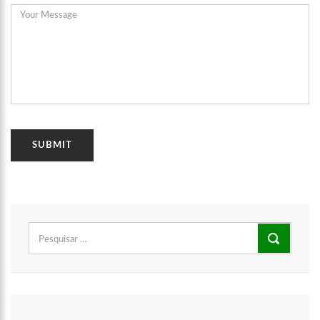
Pesquisar
00:21
O levantador David Assayag se despede esse ano d
por: