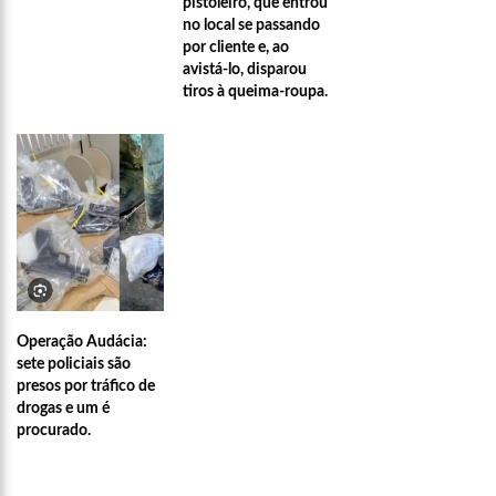
pistoleiro, que entrou
no local se passando
por cliente e, ao
avistá-lo, disparou
tiros à queima-roupa.
Operação Audácia:
sete policiais são
presos por tráfico de
21:51
ARTECULTURA | CARNAILHA 20
drogas e um é
procurado.