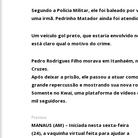
Segundo a Polícia Militar, ele foi baleado po
uma irmã. Pedrinho Matador ainda foi atendi
Um veículo gol preto, que estaria envolvido n
está claro qual o motivo do crime.
Pedro Rodrigues Filho morava em Itanhaém, no
Cruzes.
Após deixar a prisão, ele passou a atuar co
grande repercussão e mostrando sua nova ro
Somente no Kwai, uma plataforma de vídeos c
mil seguidores.
Navegação
Previous
Previous
post:
MANAUS (AM) – Iniciada nesta sexta-feira
de
(24), a vaquinha virtual feita para ajudar a
Post