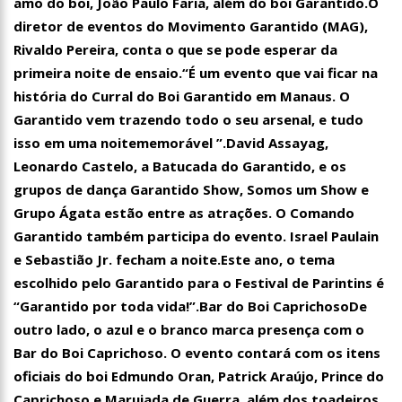
amo do boi, João Paulo Faria, além do boi Garantido.O
diretor de eventos do Movimento Garantido (MAG),
Rivaldo Pereira, conta o que se pode esperar da
primeira noite de ensaio.“É um evento que vai ficar na
história do Curral do Boi Garantido em Manaus. O
Garantido vem trazendo todo o seu arsenal, e tudo
isso em uma noitememorável ”.David Assayag,
Leonardo Castelo, a Batucada do Garantido, e os
grupos de dança Garantido Show, Somos um Show e
Grupo Ágata estão entre as atrações. O Comando
Garantido também participa do evento. Israel Paulain
e Sebastião Jr. fecham a noite.Este ano, o tema
escolhido pelo Garantido para o Festival de Parintins é
“Garantido por toda vida!”.Bar do Boi CaprichosoDe
outro lado, o azul e o branco marca presença com o
Bar do Boi Caprichoso. O evento contará com os itens
oficiais do boi Edmundo Oran, Patrick Araújo, Prince do
16:58
Vem ai o Bloco das Abandonadas do Nucleo 13 na Ci
Caprichoso e Marujada de Guerra, além dos toadeiros