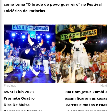
como tema “O brado do povo guerreiro” no Festival
Folclórico de Parintins.
Navegação
Previous
Ne
Previous
Next
post:
po
Kwati Club 2023
Rua Bom Jesus Zumbi 3
de
Promete Quatro
assim ficaram as casas
21:55
Karliane Oliveira Candidata à Rainha do C
Post
Dias De Muita
carros e motos e ruas