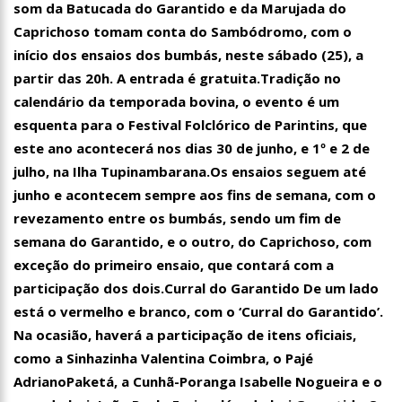
som da Batucada do Garantido e da Marujada do
00:01
Jovem Guarda de Luto Morre em SP, aos 76 anos, Lilian Knapp
Caprichoso tomam conta do Sambódromo, com o
dupla Leno & Lilian
início dos ensaios dos bumbás, neste sábado (25), a
partir das 20h. A entrada é gratuita.
Tradição no
calendário da temporada bovina, o evento é um
esquenta para o Festival Folclórico de Parintins, que
este ano acontecerá nos dias 30 de junho, e 1º e 2 de
julho, na Ilha Tupinambarana.Os ensaios seguem até
junho e acontecem sempre aos fins de semana, com o
revezamento entre os bumbás, sendo um fim de
semana do Garantido, e o outro, do Caprichoso, com
exceção do primeiro ensaio, que contará com a
participação dos dois.Curral do Garantido De um lado
está o vermelho e branco, com o ‘Curral do Garantido’.
Na ocasião, haverá a participação de itens oficiais,
como a Sinhazinha Valentina Coimbra, o Pajé
AdrianoPaketá, a Cunhã-Poranga Isabelle Nogueira e o