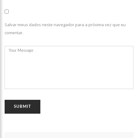
Salvar meus dados neste navegador para a próxima vez que eu
comentar.
00:21
O levantador David Assayag se despede esse ano d