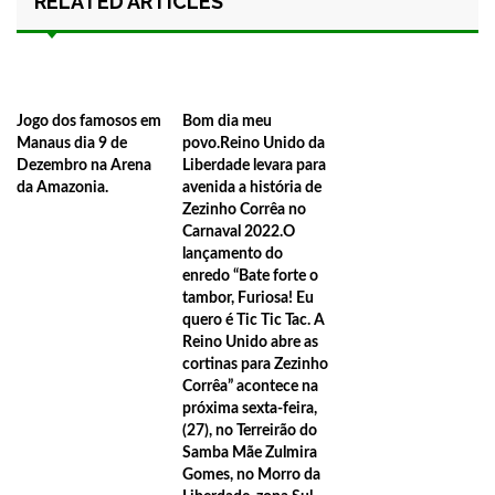
RELATED ARTICLES
21:26
Em breve o Brasil inteiro verá o resultado da gravação do novo D
escutada do país, Simone Mendes, na Arena da Amazônia em Manaus. 
sábado 16/11 para mais de 30 mil pessoas.
Jogo dos famosos em
Bom dia meu
12:06
‘Nenhum de Nós’ em Manaus banda volta a cidade após 30 anos e
Manaus dia 9 de
povo.Reino Unido da
Dezembro na Arena
Liberdade levara para
Novembro no Studio 5.
da Amazonia.
avenida a história de
Zezinho Corrêa no
22:31
Biden confirmou sua vinda a Manaus em novembro.
Carnaval 2022.O
22:21
Avião da Força Aérea Americana chega a Manaus trazendo suprime
lançamento do
enredo “Bate forte o
21:30
Vídeo mostra PM morto e suspeito juntos em posto de combustív
tambor, Furiosa! Eu
quero é Tic Tic Tac. A
20:53
Rainha e Agroboy da ExpoManacá 2024 serão conhecidos no dia
Reino Unido abre as
cortinas para Zezinho
20:36
Corrêa” acontece na
20:29
próxima sexta-feira,
(27), no Terreirão do
21:59
MANACAPURU Prefeito anuncia Gustavo Mioto e Naiara Azevedo 
Samba Mãe Zulmira
Gomes, no Morro da
acontece nos dias 6 a 10 de novembro, no Parque do Ingá.