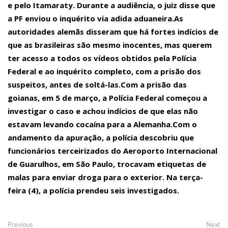
MANAUS.
e pelo Itamaraty. Durante a audiência, o juiz disse que
a PF enviou o inquérito via adida aduaneira.As
00:09
Avião de traslado médico cai e explode nos Estados Unidos; 6 mo
autoridades alemãs disseram que há fortes indícios de
23:39
que as brasileiras são mesmo inocentes, mas querem
23:22
Avião e helicóptero militar colidem no ar perto do aeroporto de 
ter acesso a todos os vídeos obtidos pela Polícia
Federal e ao inquérito completo, com a prisão dos
23:18
squiador brasileiro morre em avalanche nos Alpes franceses dura
suspeitos, antes de soltá-las.Com a prisão das
00:15
Os aprovados no concurso publico da Prefeitura de Manacapuru (
goianas, em 5 de março, a Polícia Federal começou a
feira ( 16 ) um ato par que a Justiça nao anule o certame.
investigar o caso e achou indícios de que elas não
08:31
estavam levando cocaína para a Alemanha.Com o
Polícia investiga se traficantes estão dando abrigo para empres
andamento da apuração, a polícia descobriu que
Onça.
funcionários terceirizados do Aeroporto Internacional
14:33
Compositor amazonense Paulo Onça é agredido durante briga de
de Guarulhos, em São Paulo, trocavam etiquetas de
Manaus.
malas para enviar droga para o exterior. Na terça-
feira (4), a polícia prendeu seis investigados.
20:31
Menor causa acidente grave em Parintins.
20:26
Corpo de mulher que estava desaparecida é encontrado em área
Navegação
Previous
Ne
Previous
Next
20:21
Detento quebra a perna ao tentar fugir de audiência em Manaus.