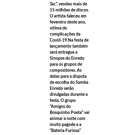
Shopping.
Tac”, vendeu mais de
15 milhões de discos.
21:41
Desfile inspirado no Encontro das Águas une moda e beleza da 
O artista faleceu em
fevereiro deste ano,
nos dias 18 e 19 de setembro.
vítima de
complicações da
21:37
Doe 1 kg de alimento não perecível e participe de Sorteios!​O D
Covid-19.Na festa de
Manaus acontecerá no dia 22 de setembro de 2024, das 09 h às 18 h.
lançamento também
será entregue a
21:30
Edição 2024 do ‘Domingo Aéreo’ deve atrair cerca de 78 mil pess
Sinopse do Enredo
para os grupos de
08:21
Alok agita o povo Manauara no Manaus Passo a Paço 2024.
compositores. As
08:03
Luísa Sonza embala o público jovem com hits de sucesso durante
datas para a disputa
de escolha do Samba
2024’
Enredo serão
divulgadas durante a
17:24
Passo a Paço 2024: veja horários de cada um dos shows do festiv
festa. O grupo
00:17
Manaus Passo a Paço 2024 confira toda a programação do maior f
“Amigos do
Bosquinho Poeta” vai
Norte.
animar a noite com
muito pagode e a
23:26
Carreta tomba e esmaga carro no ‘Chibatão em Manaus.
“Bateria Furiosa”