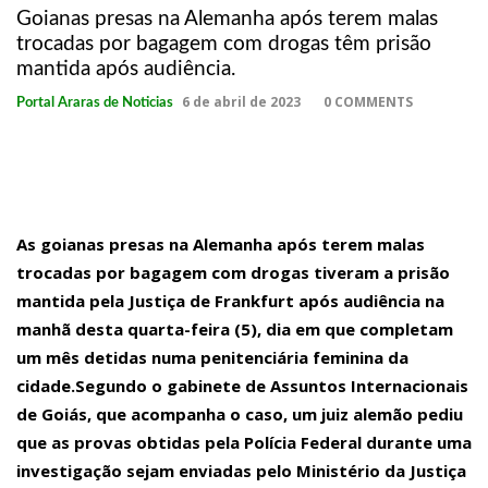
20:41
16 de fevereiro – Dia do Repórter Parabens a todos.
Goianas presas na Alemanha após terem malas
trocadas por bagagem com drogas têm prisão
20:37
Israel emite alerta para Brasil e outros países com dados de pris
mantida após audiência.
com Hamas.
6 de abril de 2023
0 COMMENTS
Portal Araras de Noticias
19:39
Banda Raça Rubro-Negra agita Manaus com carnaval e clássico Flame
23:17
FAN FESTIVAL 2000 APRESENTA ERIKA DJ ROSS E MAGIC BOX DIA 28
EM MANAUS.
23:08
Isabelle Nogueira anuncia fim do noivado com Matteus: ‘Somos in
As goianas presas na Alemanha após terem malas
Isabelle Nogueira anunciou, nesta quarta-feira (5), o fim do noivado 
trocadas por bagagem com drogas tiveram a prisão
mantida pela Justiça de Frankfurt após audiência na
postou o mesmo comunicado da agora ex-noiva.
manhã desta quarta-feira (5), dia em que completam
23:01
Militares são presos por suspeita de levar drogas em aviões da 
um mês detidas numa penitenciária feminina da
suspeitos de envolvimento no crime também foram presos.
cidade.Segundo o gabinete de Assuntos Internacionais
de Goiás, que acompanha o caso, um juiz alemão pediu
22:56
Advogado é baleado em restaurante no Novo Aleixo em Manaus.
que as provas
obtidas pela Polícia Federal durante uma
23:40
FAN FESTIVAL 2000 APRESENTA ERIKA DJ ROSS E MAGIC BOX 28 DE
investigação sejam enviadas pelo Ministério da Justiça