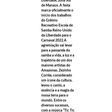
Liberdade, zona Sul
16:57
Parabens Manaus pelos 355 anos de Historia.
de Manaus. A festa
marca oficialmente o
20:22
Ex – vocalista do grupo Lasgo , Evi Goffin fara show em Manaus 
início dos trabalhos
do Grêmio
23:08
Buscas por menina de 6 anos desaparecida após desbarrancam
Recreativo Escola de
retomadas.
Samba Reino Unido
da Liberdade para o
22:58
Nova previsão estima que furacão chegará à Flórida nesta noite
Carnaval 2022.A
agremiação vai levar
22:46
Tragédia em Manacapuru: corpo de vítima boia em frente ao local
para a passarela do
samba a vida, a luz e a
22:40
Veja a possível lista de Desaparecidos (segundo familiares)
trajetória de um dos
22:35
área de barraco desaba no Porto da Terra Preta, em Manacapuru,
maiores artistas do
Amazonas. Zezinho
09:38
Governo exonera secretários e comandantes da PM filmados em 
Corrêa, considerado
um ícone da cultura,
candidata à prefeitura de Parintins.
levou o canto, a
10:06
O Portal Araras de Noticias parabeniza a gerente de Marketing 
essência e a magia da
nossa terra para o
equipe do Manauara Shopping.
mundo. Entre os
diversos sucessos,
08:23
Desfile inspirado no Encontro das Águas, uniu moda e beleza 
com a música “Tic Tic