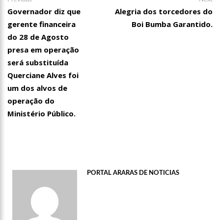
Navegação
post:
po
Governador diz que
Alegria dos torcedores do
de
gerente financeira
Boi Bumba Garantido.
Post
do 28 de Agosto
presa em operação
será substituída
Querciane Alves foi
um dos alvos de
operação do
Ministério Público.
00:21
O levantador David Assayag se despede esse ano d
PORTAL ARARAS DE NOTICIAS