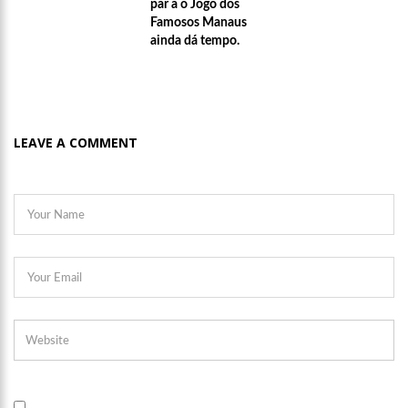
par a o Jogo dos
Famosos Manaus
ainda dá tempo.
LEAVE A COMMENT
00:16
Jeveny Mendonça A nova guardiã do E