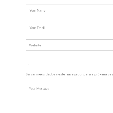
criminosa.
21:48
PUNHAL VERDE E AMARELO
21:46
Dentista morre em passeio de quadriciclo em Min
21:40
Influenciadora digital é presa suspeita de ame
21:37
Em visita histórica ao Amazonas, governador Wil
21:31
TCE-AM participa da abertura do Encontro Nacion
21:26
Em breve o Brasil inteiro verá o resultado da gra
Simone Mendes, na Arena da Amazônia em Manaus. A gra
Salvar meus dados neste navegador para a próxima vez
pessoas.
12:06
‘Nenhum de Nós’ em Manaus banda volta a cidade
22:31
Biden confirmou sua vinda a Manaus em novemb
22:21
Avião da Força Aérea Americana chega a Manaus t
21:30
Vídeo mostra PM morto e suspeito juntos em pos