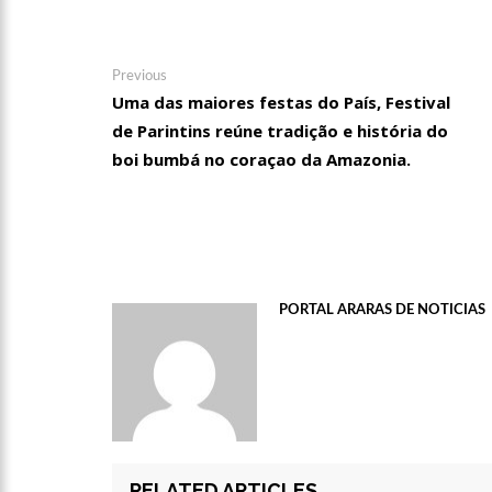
Navegação
Previous
Previous
post:
Uma das maiores festas do País, Festival
de
de Parintins reúne tradição e história do
Post
boi bumbá no coraçao da Amazonia.
PORTAL ARARAS DE NOTICIAS
RELATED ARTICLES