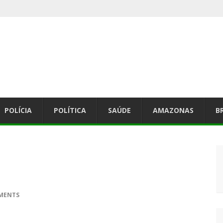
abelle Nogueira no Sambódromo da Marquês de Sapucaí.
POLÍCIA
POLÍTICA
SAÚDE
AMAZONAS
B
MENTS