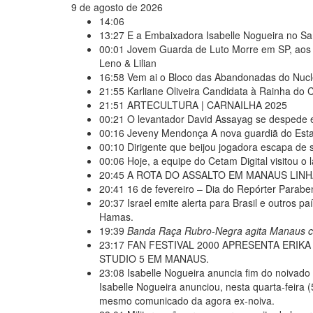
9 de agosto de 2026
14:06
13:27
E a Embaixadora Isabelle Nogueira no 
00:01
Jovem Guarda de Luto Morre em SP, aos 
Leno & Lilian
16:58
Vem ai o Bloco das Abandonadas do Nucl
21:55
Karliane Oliveira Candidata à Rainha do 
21:51
ARTECULTURA | CARNAILHA 2025
00:21
O levantador David Assayag se despede 
00:16
Jeveny Mendonça A nova guardiã do Esta
00:10
Dirigente que beijou jogadora escapa de 
00:06
Hoje, a equipe do Cetam Digital visitou o l
20:45
A ROTA DO ASSALTO EM MANAUS LINHA
20:41
16 de fevereiro – Dia do Repórter Parabe
20:37
Israel emite alerta para Brasil e outros 
Hamas.
19:39
Banda Raça Rubro-Negra agita Manaus c
23:17
FAN FESTIVAL 2000 APRESENTA ERIKA
STUDIO 5 EM MANAUS.
23:08
Isabelle Nogueira anuncia fim do noivado
Isabelle Nogueira anunciou, nesta quarta-feira
mesmo comunicado da agora ex-noiva.