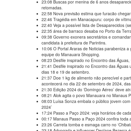
23:08
Buscas por menina de 6 anos desaparec
retomadas.
22:58
Nova previsão estima que furacão chegará
22:46
Tragédia em Manacapuru: corpo de vítima 
22:40
Veja a possível lista de Desaparecidos (s
22:35
área de barraco desaba no Porto da Terr
09:38
Governo exonera secretários e comandant
candidata à prefeitura de Parintins.
10:06
O Portal Araras de Noticias parabeniza 
equipe do Manauara Shopping.
08:23
Desfile inspirado no Encontro das Água
21:41
Desfile inspirado no Encontro das Águas
dias 18 e 19 de setembro.
21:37
Doe 1 kg de alimento não perecível e pa
acontecerá no dia 22 de setembro de 2024, das 
21:30
Edição 2024 do ‘Domingo Aéreo’ deve atr
08:21
Alok agita o povo Manauara no Manaus P
08:03
Luísa Sonza embala o público jovem com 
2024’
17:24
Passo a Paço 2024: veja horários de cada
00:17
Manaus Passo a Paço 2024 confira toda a 
23:26
Carreta tomba e esmaga carro no ‘Chiba
23:18
Advogada e influencer Deolane Bezerra é