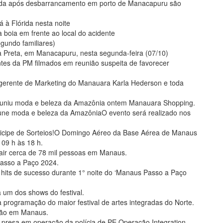
ida após desbarrancamento em porto de Manacapuru são
 à Flórida nesta noite
boia em frente ao local do acidente
egundo familiares)
a Preta, em Manacapuru, nesta segunda-feira (07/10)
es da PM filmados em reunião suspeita de favorecer
a gerente de Marketing do Manauara Karla Hederson e toda
s, uniu moda e beleza da Amazônia ontem Manauara Shopping.
 une moda e beleza da AmazôniaO evento será realizado nos
rticipe de Sorteios!​O Domingo Aéreo da Base Aérea de Manaus
09 h às 18 h.
air cerca de 78 mil pessoas em Manaus.
asso a Paço 2024.
hits de sucesso durante 1° noite do ‘Manaus Passo a Paço
 um dos shows do festival.
programação do maior festival de artes integradas do Norte.
tão em Manaus.
 presa em operação da polícia de PE Operação Integration