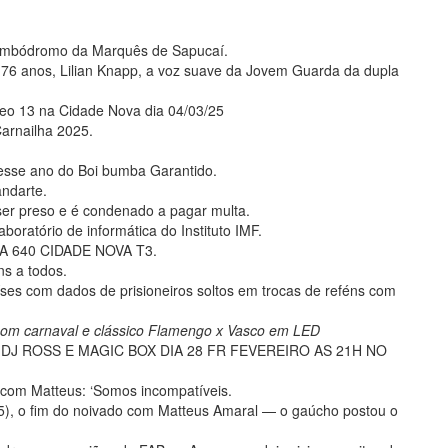
Sambódromo da Marquês de Sapucaí.
76 anos, Lilian Knapp, a voz suave da Jovem Guarda da dupla
eo 13 na Cidade Nova dia 04/03/25
Carnailha 2025.
esse ano do Boi bumba Garantido.
ndarte.
ser preso e é condenado a pagar multa.
aboratório de informática do Instituto IMF.
 640 CIDADE NOVA T3.
ns a todos.
países com dados de prisioneiros soltos em trocas de reféns com
om carnaval e clássico Flamengo x Vasco em LED
 DJ ROSS E MAGIC BOX DIA 28 FR FEVEREIRO AS 21H NO
 com Matteus: ‘Somos incompatíveis.
 (5), o fim do noivado com Matteus Amaral — o gaúcho postou o