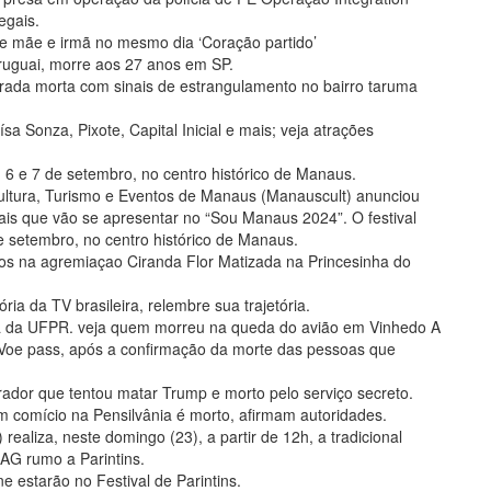
egais.
rde mãe e irmã no mesmo dia ‘Coração partido’
Uruguai, morre aos 27 anos em SP.
ada morta com sinais de estrangulamento no bairro taruma
a Sonza, Pixote, Capital Inicial e mais; veja atrações
, 6 e 7 de setembro, no centro histórico de Manaus.
ultura, Turismo e Eventos de Manaus (Manauscult) anunciou
nais que vão se apresentar no “Sou Manaus 2024”. O festival
de setembro, no centro histórico de Manaus.
pos na agremiaçao Ciranda Flor Matizada na Princesinha do
ria da TV brasileira, relembre sua trajetória.
ra da UFPR. veja quem morreu na queda do avião em Vinhedo A
a Voe pass, após a confirmação da morte das pessoas que
rador que tentou matar Trump e morto pelo serviço secreto.
m comício na Pensilvânia é morto, afirmam autoridades.
aliza, neste domingo (23), a partir de 12h, a tradicional
AG rumo a Parintins.
 estarão no Festival de Parintins.