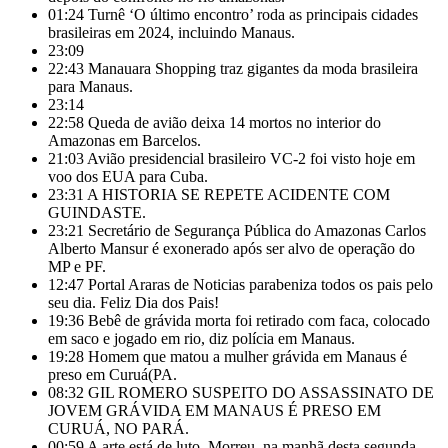
01:24
Turnê ‘O último encontro’ roda as principais cidades
brasileiras em 2024, incluindo Manaus.
23:09
22:43
Manauara Shopping traz gigantes da moda brasileira
para Manaus.
23:14
22:58
Queda de avião deixa 14 mortos no interior do
Amazonas em Barcelos.
21:03
Avião presidencial brasileiro VC-2 foi visto hoje em
voo dos EUA para Cuba.
23:31
A HISTORIA SE REPETE ACIDENTE COM
GUINDASTE.
23:21
Secretário de Segurança Pública do Amazonas Carlos
Alberto Mansur é exonerado após ser alvo de operação do
MP e PF.
12:47
Portal Araras de Noticias parabeniza todos os pais pelo
seu dia. Feliz Dia dos Pais!
19:36
Bebê de grávida morta foi retirado com faca, colocado
em saco e jogado em rio, diz polícia em Manaus.
19:28
Homem que matou a mulher grávida em Manaus é
preso em Curuá(PA.
08:32
GIL ROMERO SUSPEITO DO ASSASSINATO DE
JOVEM GRÁVIDA EM MANAUS É PRESO EM
CURUÁ, NO PARÁ.
00:59
A arte está de luto. Morreu, na manhã desta segunda-