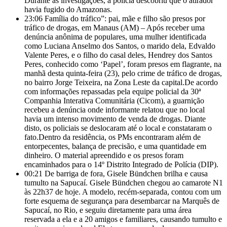
Durante as investigações, a polícia descobriu que o atirador
havia fugido do Amazonas.
23:06
Família do tráfico”: pai, mãe e filho são presos por
tráfico de drogas, em Manaus (AM) – Após receber uma
denúncia anônima de populares, uma mulher identificada
como Luciana Anselmo dos Santos, o marido dela, Edvaldo
Valente Peres, e o filho do casal deles, Hendrey dos Santos
Peres, conhecido como ‘Papel’, foram presos em flagrante, na
manhã desta quinta-feira (23), pelo crime de tráfico de drogas,
no bairro Jorge Teixeira, na Zona Leste da capital.De acordo
com informações repassadas pela equipe policial da 30ª
Companhia Interativa Comunitária (Cicom), a guarnição
recebeu a denúncia onde informante relatou que no local
havia um intenso movimento de venda de drogas. Diante
disto, os policiais se deslocaram até o local e constataram o
fato.Dentro da residência, os PMs encontraram além de
entorpecentes, balança de precisão, e uma quantidade em
dinheiro. O material apreendido e os presos foram
encaminhados para o 14º Distrito Integrado de Polícia (DIP).
00:21
De barriga de fora, Gisele Bündchen brilha e causa
tumulto na Sapucaí. Gisele Bündchen chegou ao camarote N1
às 22h37 de hoje. A modelo, recém-separada, contou com um
forte esquema de segurança para desembarcar na Marquês de
Sapucaí, no Rio, e seguiu diretamente para uma área
reservada a ela e a 20 amigos e familiares, causando tumulto e