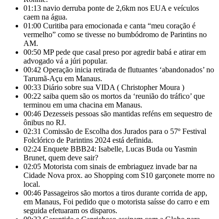
01:13
navio derruba ponte de 2,6km nos EUA e veículos
caem na água.
01:00
Curitiba para emocionada e canta “meu coração é
vermelho” como se tivesse no bumbódromo de Parintins no
AM.
00:50
MP pede que casal preso por agredir babá e atirar em
advogado vá a júri popular.
00:42
Operação inicia retirada de flutuantes ‘abandonados’ no
Tarumã-Açu em Manaus.
00:33
Diário sobre sua VIDA ( Christopher Moura )
00:22
saiba quem são os mortos da ‘reunião do tráfico’ que
terminou em uma chacina em Manaus.
00:46
Dezesseis pessoas são mantidas reféns em sequestro de
ônibus no RJ.
02:31
Comissão de Escolha dos Jurados para o 57º Festival
Folclórico de Parintins 2024 está definida.
02:24
Enquete BBB24: Isabelle, Lucas Buda ou Yasmin
Brunet, quem deve sair?
02:05
Motorista com sinais de embriaguez invade bar na
Cidade Nova prox. ao Shopping com S10 garçonete morre no
local.
00:46
Passageiros são mortos a tiros durante corrida de app,
em Manaus, Foi pedido que o motorista saísse do carro e em
seguida efetuaram os disparos.