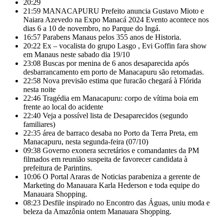
20:29
21:59
MANACAPURU Prefeito anuncia Gustavo Mioto e
Naiara Azevedo na Expo Manacá 2024 Evento acontece nos
dias 6 a 10 de novembro, no Parque do Ingá.
16:57
Parabens Manaus pelos 355 anos de Historia.
20:22
Ex – vocalista do grupo Lasgo , Evi Goffin fara show
em Manaus neste sabado dia 19/10
23:08
Buscas por menina de 6 anos desaparecida após
desbarrancamento em porto de Manacapuru são retomadas.
22:58
Nova previsão estima que furacão chegará à Flórida
nesta noite
22:46
Tragédia em Manacapuru: corpo de vítima boia em
frente ao local do acidente
22:40
Veja a possível lista de Desaparecidos (segundo
familiares)
22:35
área de barraco desaba no Porto da Terra Preta, em
Manacapuru, nesta segunda-feira (07/10)
09:38
Governo exonera secretários e comandantes da PM
filmados em reunião suspeita de favorecer candidata à
prefeitura de Parintins.
10:06
O Portal Araras de Noticias parabeniza a gerente de
Marketing do Manauara Karla Hederson e toda equipe do
Manauara Shopping.
08:23
Desfile inspirado no Encontro das Águas, uniu moda e
beleza da Amazônia ontem Manauara Shopping.