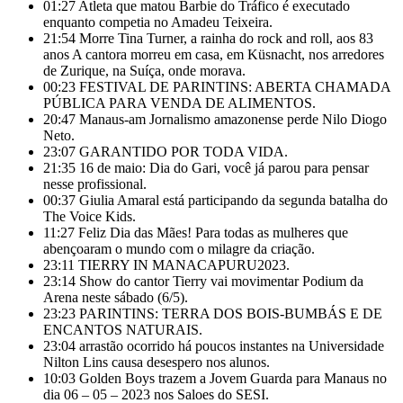
01:27
Atleta que matou Barbie do Tráfico é executado
enquanto competia no Amadeu Teixeira.
21:54
Morre Tina Turner, a rainha do rock and roll, aos 83
anos A cantora morreu em casa, em Küsnacht, nos arredores
de Zurique, na Suíça, onde morava.
00:23
FESTIVAL DE PARINTINS: ABERTA CHAMADA
PÚBLICA PARA VENDA DE ALIMENTOS.
20:47
Manaus-am Jornalismo amazonense perde Nilo Diogo
Neto.
23:07
GARANTIDO POR TODA VIDA.
21:35
16 de maio: Dia do Gari, você já parou para pensar
nesse profissional.
00:37
Giulia Amaral está participando da segunda batalha do
The Voice Kids.
11:27
Feliz Dia das Mães! Para todas as mulheres que
abençoaram o mundo com o milagre da criação.
23:11
TIERRY IN MANACAPURU2023.
23:14
Show do cantor Tierry vai movimentar Podium da
Arena neste sábado (6/5).
23:23
PARINTINS: TERRA DOS BOIS-BUMBÁS E DE
ENCANTOS NATURAIS.
23:04
arrastão ocorrido há poucos instantes na Universidade
Nilton Lins causa desespero nos alunos.
10:03
Golden Boys trazem a Jovem Guarda para Manaus no
dia 06 – 05 – 2023 nos Saloes do SESI.