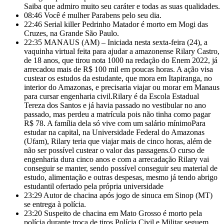
Saiba que admiro muito seu caráter e todas as suas qualidades.
08:46
Você é mulher Parabens pelo seu dia.
22:46
Serial killer Pedrinho Matador é morto em Mogi das
Cruzes, na Grande São Paulo.
22:35
MANAUS (AM) – Iniciada nesta sexta-feira (24), a
vaquinha virtual feita para ajudar a amazonense Rilary Castro,
de 18 anos, que tirou nota 1000 na redação do Enem 2022, já
arrecadou mais de R$ 100 mil em poucas horas. A ação visa
custear os estudos da estudante, que mora em Itapiranga, no
interior do Amazonas, e precisaria viajar ou morar em Manaus
para cursar engenharia civil.Rilary é da Escola Estadual
Tereza dos Santos e já havia passado no vestibular no ano
passado, mas
perdeu a matrícula pois não tinha como pagar
R$ 78. A família dela só vive com um salário mínimoPara
estudar na capital, na Universidade Federal do Amazonas
(Ufam), Rilary teria que viajar mais de cinco horas, além de
não ser possível custear o valor das passagens.O curso de
engenharia dura cinco anos e com a arrecadação Rilary vai
conseguir se manter, sendo possível conseguir seu material de
estudo, alimentação e outras despesas, mesmo já tendo abrigo
estudantil ofertado pela própria universidade
23:29
Autor de chacina após jogo de sinuca em Sinop (MT)
se entrega à polícia.
23:20
Suspeito de chacina em Mato Grosso é morto pela
polícia durante troca de tiros Polícia Civil e Militar seguem