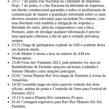
23:57
7 de junho Dia Nacional da Liberdade de Imprensa
Hoje, 7 de junho, é o dia Nacional da liberdade de imprensa,
um direito constitucional garantido a todos os profissionais de
comunicação de manter a população informada sobre os mais
diversos assuntos relevantes para sociedade.No entanto, com
essa liberdade vem também a obrigação de respeitar a
liberdade do outro, além do compromisso com a ética.
Portanto, antes de divulgar qualquer informação é preciso
uma apuração criteriosa a fim de que a verdade prevaleça
sempre.
23:51
Draga de garimpeiros explode no AM e acidente deixa
um homem morto.
23:40
Mulher é morta a tiros no interior do AM em
Manacapuru.
23:49
Festa dos Visitantes 2023, pela primeira vez sera no
Bumbódromo de Parintins atraçoes nacionais Ludmilla e
Simone Mendes como atrações principais.
22:02
‘Arena Planeta Boi’ leva magia de Parintins à Arena da
Amazônia.
14:58
Garantido paga em única parcela contrato dos itens
oficiais, artistas de ponta e Comissão de Artes para Festival de
Parintins 2023.
23:13
A marca Planeta Boi comemora 20 anos.
01:41
Contagem regressiva para Bye Bye Manaus Alo Alo
Parintins.