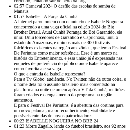
correndo, tentando sair de perto da briga.
02:57
Carnaval 2024 O desfile das escolas de samba de
Manaus.
01:57
Isabelle – A Força da Cunhã
A internet parou ontem com o anúncio de Isabelle Nogueira
concorrendo a uma vaga oficial na edição 2024 do Big
Brother Brasil. Atual Cunhã Poranga do Boi Garantido, ela
uniu! Uniu torcedores de Garantido e Caprichoso, uniu o
estado do Amazonas, e uniu os mais de 300 festivais
folclóricos existentes na região amazônica, que tem o Festival
De Parintins como maior referência. Esse é um marco na
história do Entretenimento, e essa união já é expressada nas
enquetes de preferência do público onde Isabelle aparece
como favorita a essa vaga.
O que a entrada da Isabelle representa?
Para a Tv Globo, audiência. No Twitter, não da outra coisa, e
o nome dela foi o assunto brasileiro mais comentado na
plataforma na noite de ontem após o VT da Cunhã, mutirões
foram criados e o engajamento do programa na região
aumentou.
E para o Festival De Parintins, é a abertura das cortinas para
um novo patamar, maior reconhecimento, visibilidade e
possíveis entradas de novos patrocinadores.
00:23
ISABELLE NOGUEIRA NO BBB 24.
01:23
Morre Zagallo, lenda do futebol brasileiro, aos 92 anos