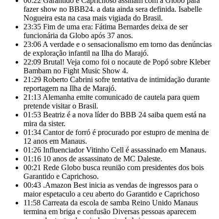
00:22
Garantido e Caprichoso assinam com a Globo para
fazer show no BBB24. a data ainda sera definida. Isabelle
Nogueira esta na casa mais vigiada do Brasil.
23:35
Fim de uma era: Fátima Bernardes deixa de ser
funcionária da Globo após 37 anos.
23:06
A verdade e o sensacionalismo em torno das denúncias
de exploração infantil na Ilha do Marajó.
22:09
Brutal! Veja como foi o nocaute de Popó sobre Kleber
Bambam no Fight Music Show 4.
21:29
Roberto Cabrini sofre tentativa de intimidação durante
reportagem na Ilha de Marajó.
21:13
Alemanha emite comunicado de cautela para quem
pretende visitar o Brasil.
01:53
Beatriz é a nova líder do BBB 24 saiba quem está na
mira da sister.
01:34
Cantor de forró é procurado por estupro de menina de
12 anos em Manaus.
01:26
Influenciador Vitinho Cell é assassinado em Manaus.
01:16
10 anos de assassinato de MC Daleste.
00:21
Rede Globo busca reunião com presidentes dos bois
Garantido e Caprichoso.
00:43
.Amazon Best inicia as vendas de ingressos para o
maior espetaculo a ceu aberto do Garantido e Caprichoso
11:58
Carreata da escola de samba Reino Unido Manaus
termina em briga e confusão Diversas pessoas aparecem