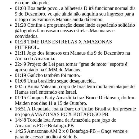
e o que não pode.
01:03
Boa tarde povo , a bilheteria D irá funcionar normal dia
9 de Dezembro, vc que ainda não adquiriu seu ingresso par a
o Jogo dos Famosos Manaus ainda dá tempo.
21:20
Confira a programação desse lindo espetáculo solidário
@Jogodos famososam nossas estrelas Manauaras e
convidados.
01:28
TIME DAS ESTRELAS X AMAZONAS
FUTEBOL.
21:11
Jogo dos famosos em Manaus dia 9 de Dezembro na
Arena da Amazonia.
22:49
Projeto de Lei para tornar “grau de moto” esporte é
apresentado na CMM de Manaus.
01:19
Gaúcho também foi morto.
01:06
Uma brasileira segue desaparecida.
00:55
Bruna Valeanu: corpo de brasileira morta em ataque do
Hamas será enterrado em Israel.
01:15
Campus Party Amazônia traz Bruce Dickinson, do Iron
Maiden nos dias 11 a 15 de Outubro.
16:51
A Deputada Joana Darc do Uniao Brasil se fez presente
no jogo AMAZONAS FC X BOTAFOGO PB.
14:48
Torcida lota Arena da Amazônia para jogo do
Amazonas FC e Botafogo-PB
14:25
Amazonas-AM 2 x 0 Botafogo-PB – Onça vence e
garante acesso inédito à Série B.