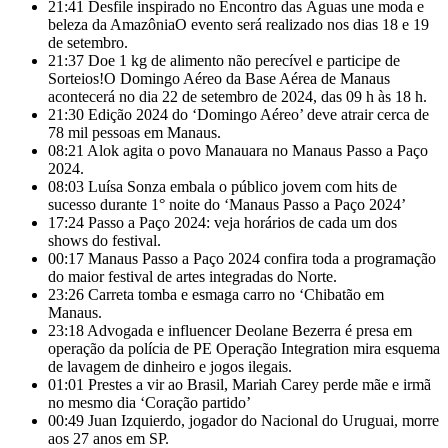
21:41
Desfile inspirado no Encontro das Águas une moda e
beleza da AmazôniaO evento será realizado nos dias 18 e 19
de setembro.
21:37
Doe 1 kg de alimento não perecível e participe de
Sorteios!​O Domingo Aéreo da Base Aérea de Manaus
acontecerá no dia 22 de setembro de 2024, das 09 h às 18 h.
21:30
Edição 2024 do ‘Domingo Aéreo’ deve atrair cerca de
78 mil pessoas em Manaus.
08:21
Alok agita o povo Manauara no Manaus Passo a Paço
2024.
08:03
Luísa Sonza embala o público jovem com hits de
sucesso durante 1° noite do ‘Manaus Passo a Paço 2024’
17:24
Passo a Paço 2024: veja horários de cada um dos
shows do festival.
00:17
Manaus Passo a Paço 2024 confira toda a programação
do maior festival de artes integradas do Norte.
23:26
Carreta tomba e esmaga carro no ‘Chibatão em
Manaus.
23:18
Advogada e influencer Deolane Bezerra é presa em
operação da polícia de PE Operação Integration mira esquema
de lavagem de dinheiro e jogos ilegais.
01:01
Prestes a vir ao Brasil, Mariah Carey perde mãe e irmã
no mesmo dia ‘Coração partido’
00:49
Juan Izquierdo, jogador do Nacional do Uruguai, morre
aos 27 anos em SP.