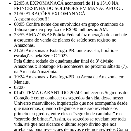
22:05
A EXPOMANACÁ acontecerá de 11 a 15/10 NA
PRINCESINHA DO SOLIMOES EM MANACAPURU.
21:50
ATRAÇÕES EXPOMANACÁ
A espera acabou!!!
00:05
Confira nome dos envolvidos em grupo criminoso de
Tabosa que deu prejuízo de R$ 90 milhões ao AM.
23:55
AMAZONASPolícia Federal faz operação de combate
a esquema de venda de planos de saúde sem registro no
Amazonas.
21:56
Amazonas x Botafogo-PB: onde assistir, horário e
escalações pela Série C 2023
Pela última rodada do quadrangular final da 3ª divisão,
Amazonas x Botafogo-PB acontecerá no próximo sábado (7),
na Arena da Amazônia.
19:24
Amazonas x Botafogo-PB na Arena da Amazonia em
Manaus.
02:00
01:47
TEMA GARANTIDO 2024 Conhecer os Segredos do
Coração é como conhecer os segredos da vida, desse nosso
Universo maravilhoso, inquietação que nos acompanha desde
que nascemos, quando chegamos e nos são revelados os
primeiros segredos, entre eles o “segredo de caminhar” e o
“segredo de brincar”.Assim, os segredos se revelam por toda
vida, até que nos alcance o último sopro divino que nos
arrebatará, para revelações de novos e eternos segredos.Como