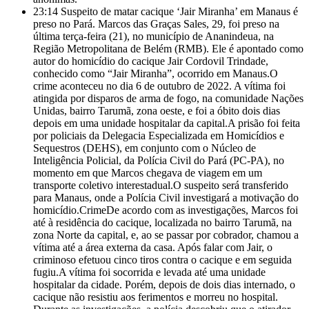
23:14
Suspeito de matar cacique ‘Jair Miranha’ em Manaus é
preso no Pará. Marcos das Graças Sales, 29, foi preso na
última terça-feira (21), no município de Ananindeua, na
Região Metropolitana de Belém (RMB). Ele é apontado como
autor do homicídio do cacique Jair Cordovil Trindade,
conhecido como “Jair Miranha”, ocorrido em Manaus.O
crime aconteceu no dia 6 de outubro de 2022. A vítima foi
atingida por disparos de arma de fogo, na comunidade Nações
Unidas, bairro Tarumã, zona oeste, e foi a óbito dois dias
depois em uma unidade hospitalar da capital.A prisão foi feita
por policiais da Delegacia Especializada em Homicídios e
Sequestros (DEHS), em conjunto com o Núcleo de
Inteligência Policial, da Polícia Civil do Pará (PC-PA), no
momento em que Marcos chegava de viagem em um
transporte coletivo interestadual.O suspeito será transferido
para Manaus, onde a Polícia Civil investigará a motivação do
homicídio.CrimeDe acordo com as investigações, Marcos foi
até à residência do cacique, localizada no bairro Tarumã, na
zona Norte da capital, e, ao se passar por cobrador, chamou a
vítima até a área externa da casa. Após falar com Jair, o
criminoso efetuou cinco tiros contra o cacique e em seguida
fugiu.A vítima foi socorrida e levada até uma unidade
hospitalar da cidade. Porém, depois de dois dias internado, o
cacique não resistiu aos ferimentos e morreu no hospital.