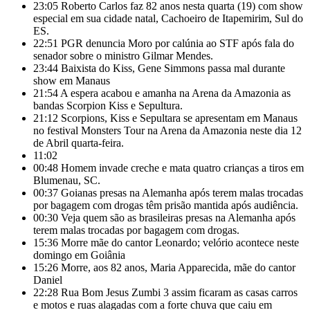
23:05
Roberto Carlos faz 82 anos nesta quarta (19) com show
especial em sua cidade natal, Cachoeiro de Itapemirim, Sul do
ES.
22:51
PGR denuncia Moro por calúnia ao STF após fala do
senador sobre o ministro Gilmar Mendes.
23:44
Baixista do Kiss, Gene Simmons passa mal durante
show em Manaus
21:54
A espera acabou e amanha na Arena da Amazonia as
bandas Scorpion Kiss e Sepultura.
21:12
Scorpions, Kiss e Sepultara se apresentam em Manaus
no festival Monsters Tour na Arena da Amazonia neste dia 12
de Abril quarta-feira.
11:02
00:48
Homem invade creche e mata quatro crianças a tiros em
Blumenau, SC.
00:37
Goianas presas na Alemanha após terem malas trocadas
por bagagem com drogas têm prisão mantida após audiência.
00:30
Veja quem são as brasileiras presas na Alemanha após
terem malas trocadas por bagagem com drogas.
15:36
Morre mãe do cantor Leonardo; velório acontece neste
domingo em Goiânia
15:26
Morre, aos 82 anos, Maria Apparecida, mãe do cantor
Daniel
22:28
Rua Bom Jesus Zumbi 3 assim ficaram as casas carros
e motos e ruas alagadas com a forte chuva que caiu em