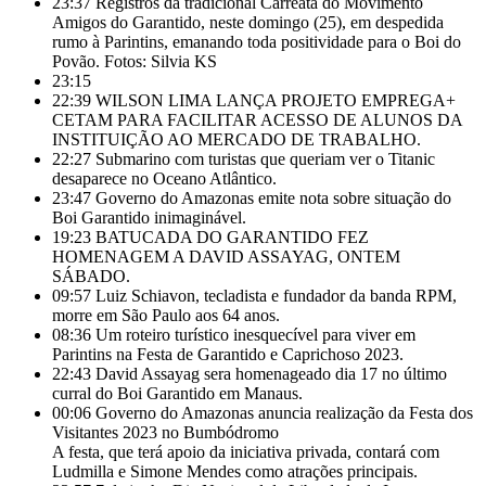
23:37
Registros da tradicional Carreata do Movimento
Amigos do Garantido, neste domingo (25), em despedida
rumo à Parintins, emanando toda positividade para o Boi do
Povão. Fotos: Silvia KS
23:15
22:39
WILSON LIMA LANÇA PROJETO EMPREGA+
CETAM PARA FACILITAR ACESSO DE ALUNOS DA
INSTITUIÇÃO AO MERCADO DE TRABALHO.
22:27
Submarino com turistas que queriam ver o Titanic
desaparece no Oceano Atlântico.
23:47
Governo do Amazonas emite nota sobre situação do
Boi Garantido inimaginável.
19:23
BATUCADA DO GARANTIDO FEZ
HOMENAGEM A DAVID ASSAYAG, ONTEM
SÁBADO.
09:57
Luiz Schiavon, tecladista e fundador da banda RPM,
morre em São Paulo aos 64 anos.
08:36
Um roteiro turístico inesquecível para viver em
Parintins na Festa de Garantido e Caprichoso 2023.
22:43
David Assayag sera homenageado dia 17 no último
curral do Boi Garantido em Manaus.
00:06
Governo do Amazonas anuncia realização da Festa dos
Visitantes 2023 no Bumbódromo
A festa, que terá apoio da iniciativa privada, contará com
Ludmilla e Simone Mendes como atrações principais.