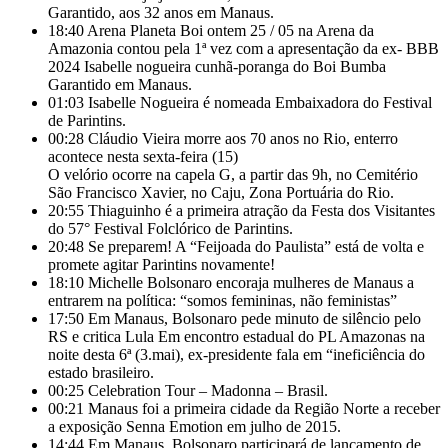
Garantido, aos 32 anos em Manaus.
18:40
Arena Planeta Boi ontem 25 / 05 na Arena da
Amazonia contou pela 1ª vez com a apresentação da ex- BBB
2024 Isabelle nogueira cunhã-poranga do Boi Bumba
Garantido em Manaus.
01:03
Isabelle Nogueira é nomeada Embaixadora do Festival
de Parintins.
00:28
Cláudio Vieira morre aos 70 anos no Rio, enterro
acontece nesta sexta-feira (15)
O velório ocorre na capela G, a partir das 9h, no Cemitério
São Francisco Xavier, no Caju, Zona Portuária do Rio.
20:55
Thiaguinho é a primeira atração da Festa dos Visitantes
do 57° Festival Folclórico de Parintins.
20:48
Se preparem! A “Feijoada do Paulista” está de volta e
promete agitar Parintins novamente!
18:10
Michelle Bolsonaro encoraja mulheres de Manaus a
entrarem na política: “somos femininas, não feministas”
17:50
Em Manaus, Bolsonaro pede minuto de silêncio pelo
RS e critica Lula Em encontro estadual do PL Amazonas na
noite desta 6ª (3.mai), ex-presidente fala em “ineficiência do
estado brasileiro.
00:25
Celebration Tour – Madonna – Brasil.
00:21
Manaus foi a primeira cidade da Região Norte a receber
a exposição Senna Emotion em julho de 2015.
14:44
Em Manaus, Bolsonaro participará de lançamento de