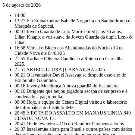
5 de agosto de 2026
14:06
13:27
E a Embaixadora Isabelle Nogueira no Sambódromo da
Marquês de Sapucaí.
00:01
Jovem Guarda de Luto Morre em SP, aos 76 anos,
Lilian Knapp, a voz suave da Jovem Guarda da dupla Leno &
Lilian
16:58
Vem ai o Bloco das Abandonadas do Nucleo 13 na
Cidade Nova dia 04/03/25
21:55
Karliane Oliveira Candidata à Rainha do Carnailha
2025.
21:51
ARTECULTURA | CARNAILHA 2025
00:21
O levantador David Assayag se despede esse ano do
Boi bumba Garantido.
00:16
Jeveny Mendonça A nova guardiã do Estandarte.
00:10
Dirigente que beijou jogadora escapa de ser preso e é
condenado a pagar multa.
00:06
Hoje, a equipe do Cetam Digital visitou o laboratório
de informática do Instituto IMF.
20:45
A ROTA DO ASSALTO EM MANAUS LINHA 640
CIDADE NOVA T3.
20:41
16 de fevereiro – Dia do Repórter Parabens a todos.
20:37
Israel emite alerta para Brasil e outros países com dados
de prisioneiros soltos em trocas de reféns com Hamas.