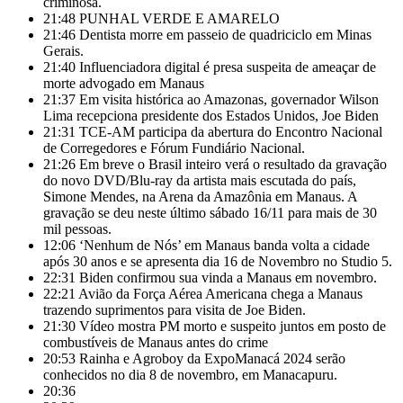
criminosa.
21:48
PUNHAL VERDE E AMARELO
21:46
Dentista morre em passeio de quadriciclo em Minas
Gerais.
21:40
Influenciadora digital é presa suspeita de ameaçar de
morte advogado em Manaus
21:37
Em visita histórica ao Amazonas, governador Wilson
Lima recepciona presidente dos Estados Unidos, Joe Biden
21:31
TCE-AM participa da abertura do Encontro Nacional
de Corregedores e Fórum Fundiário Nacional.
21:26
Em breve o Brasil inteiro verá o resultado da gravação
do novo DVD/Blu-ray da artista mais escutada do país,
Simone Mendes, na Arena da Amazônia em Manaus. A
gravação se deu neste último sábado 16/11 para mais de 30
mil pessoas.
12:06
‘Nenhum de Nós’ em Manaus banda volta a cidade
após 30 anos e se apresenta dia 16 de Novembro no Studio 5.
22:31
Biden confirmou sua vinda a Manaus em novembro.
22:21
Avião da Força Aérea Americana chega a Manaus
trazendo suprimentos para visita de Joe Biden.
21:30
Vídeo mostra PM morto e suspeito juntos em posto de
combustíveis de Manaus antes do crime
20:53
Rainha e Agroboy da ExpoManacá 2024 serão
conhecidos no dia 8 de novembro, em Manacapuru.
20:36