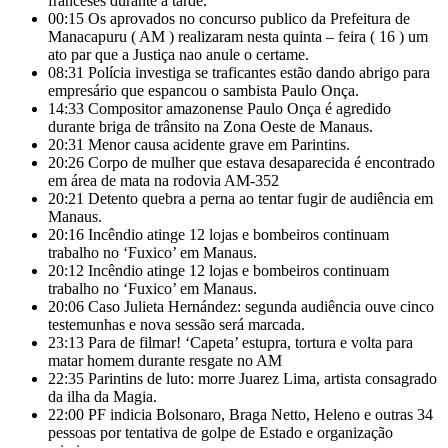
franceses durante a tarde.
00:15
Os aprovados no concurso publico da Prefeitura de
Manacapuru ( AM ) realizaram nesta quinta – feira ( 16 ) um
ato par que a Justiça nao anule o certame.
08:31
Polícia investiga se traficantes estão dando abrigo para
empresário que espancou o sambista Paulo Onça.
14:33
Compositor amazonense Paulo Onça é agredido
durante briga de trânsito na Zona Oeste de Manaus.
20:31
Menor causa acidente grave em Parintins.
20:26
Corpo de mulher que estava desaparecida é encontrado
em área de mata na rodovia AM-352
20:21
Detento quebra a perna ao tentar fugir de audiência em
Manaus.
20:16
Incêndio atinge 12 lojas e bombeiros continuam
trabalho no ‘Fuxico’ em Manaus.
20:12
Incêndio atinge 12 lojas e bombeiros continuam
trabalho no ‘Fuxico’ em Manaus.
20:06
Caso Julieta Hernández: segunda audiência ouve cinco
testemunhas e nova sessão será marcada.
23:13
Para de filmar! ‘Capeta’ estupra, tortura e volta para
matar homem durante resgate no AM
22:35
Parintins de luto: morre Juarez Lima, artista consagrado
da ilha da Magia.
22:00
PF indicia Bolsonaro, Braga Netto, Heleno e outras 34
pessoas por tentativa de golpe de Estado e organização