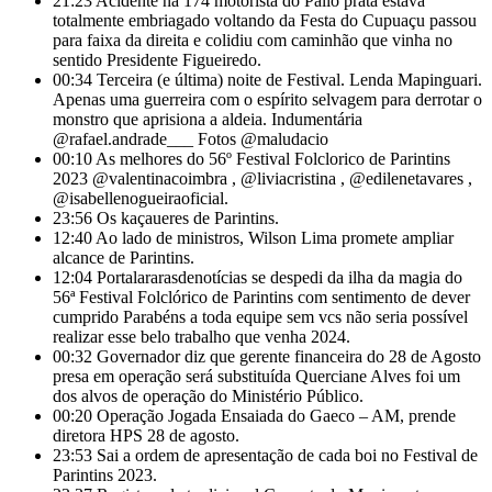
21:23
Acidente na 174 motorista do Palio prata estava
totalmente embriagado voltando da Festa do Cupuaçu passou
para faixa da direita e colidiu com caminhão que vinha no
sentido Presidente Figueiredo.
00:34
Terceira (e última) noite de Festival. Lenda Mapinguari.
Apenas uma guerreira com o espírito selvagem para derrotar o
monstro que aprisiona a aldeia. Indumentária
@rafael.andrade___ Fotos @maludacio
00:10
As melhores do 56º Festival Folclorico de Parintins
2023 @valentinacoimbra , @liviacristina , @edilenetavares ,
@isabellenogueiraoficial.
23:56
Os kaçaueres de Parintins.
12:40
Ao lado de ministros, Wilson Lima promete ampliar
alcance de Parintins.
12:04
Portalararasdenotícias se despedi da ilha da magia do
56ª Festival Folclórico de Parintins com sentimento de dever
cumprido Parabéns a toda equipe sem vcs não seria possível
realizar esse belo trabalho que venha 2024.
00:32
Governador diz que gerente financeira do 28 de Agosto
presa em operação será substituída Querciane Alves foi um
dos alvos de operação do Ministério Público.
00:20
Operação Jogada Ensaiada do Gaeco – AM, prende
diretora HPS 28 de agosto.
23:53
Sai a ordem de apresentação de cada boi no Festival de
Parintins 2023.