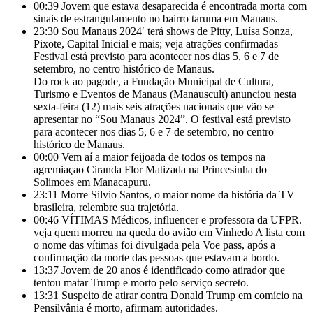
00:39
Jovem que estava desaparecida é encontrada morta com
sinais de estrangulamento no bairro taruma em Manaus.
23:30
Sou Manaus 2024′ terá shows de Pitty, Luísa Sonza,
Pixote, Capital Inicial e mais; veja atrações confirmadas
Festival está previsto para acontecer nos dias 5, 6 e 7 de
setembro, no centro histórico de Manaus.
Do rock ao pagode, a Fundação Municipal de Cultura,
Turismo e Eventos de Manaus (Manauscult) anunciou nesta
sexta-feira (12) mais seis atrações nacionais que vão se
apresentar no “Sou Manaus 2024”. O festival está previsto
para acontecer nos dias 5, 6 e 7 de setembro, no centro
histórico de Manaus.
00:00
Vem aí a maior feijoada de todos os tempos na
agremiaçao Ciranda Flor Matizada na Princesinha do
Solimoes em Manacapuru.
23:11
Morre Silvio Santos, o maior nome da história da TV
brasileira, relembre sua trajetória.
00:46
VÍTIMAS Médicos, influencer e professora da UFPR.
veja quem morreu na queda do avião em Vinhedo A lista com
o nome das vítimas foi divulgada pela Voe pass, após a
confirmação da morte das pessoas que estavam a bordo.
13:37
Jovem de 20 anos é identificado como atirador que
tentou matar Trump e morto pelo serviço secreto.
13:31
Suspeito de atirar contra Donald Trump em comício na
Pensilvânia é morto, afirmam autoridades.