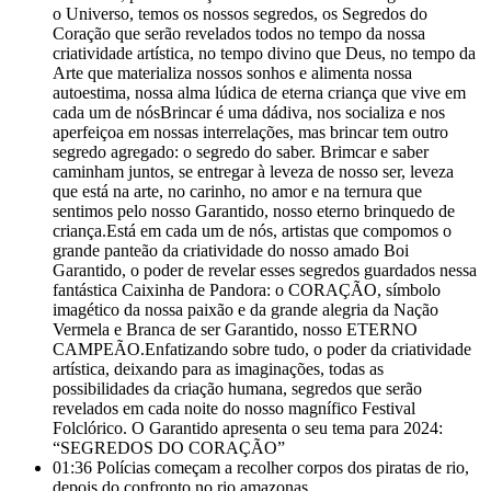
o Universo, temos os nossos segredos, os Segredos do
Coração que serão revelados todos no tempo da nossa
criatividade artística, no tempo divino que Deus, no tempo da
Arte que materializa nossos sonhos e alimenta nossa
autoestima, nossa alma lúdica de eterna criança que vive em
cada um de nósBrincar é uma dádiva, nos socializa e nos
aperfeiçoa em nossas interrelações, mas brincar tem outro
segredo agregado: o segredo do saber. Brimcar e saber
caminham juntos, se entregar à leveza de nosso ser, leveza
que está na arte, no carinho, no amor e na ternura que
sentimos pelo nosso Garantido, nosso eterno brinquedo de
criança.Está em cada um de nós, artistas que compomos o
grande panteão da criatividade do nosso amado Boi
Garantido, o poder de revelar esses segredos guardados nessa
fantástica Caixinha de Pandora: o CORAÇÃO, símbolo
imagético da nossa paixão e da grande alegria da Nação
Vermela e Branca de ser Garantido, nosso ETERNO
CAMPEÃO.Enfatizando sobre tudo, o poder da criatividade
artística, deixando para as imaginações, todas as
possibilidades da criação humana, segredos que serão
revelados em cada noite do nosso magnífico Festival
Folclórico. O Garantido apresenta o seu tema para 2024:
“SEGREDOS DO CORAÇÃO”
01:36
Polícias começam a recolher corpos dos piratas de rio,
depois do confronto no rio amazonas.