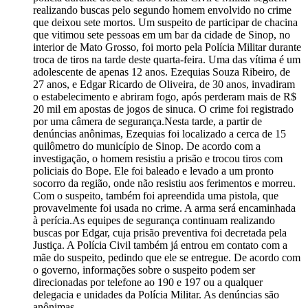
realizando buscas pelo segundo homem envolvido no crime
que deixou sete mortos. Um suspeito de participar de chacina
que vitimou sete pessoas em um bar da cidade de Sinop, no
interior de Mato Grosso, foi morto pela Polícia Militar durante
troca de tiros na tarde deste quarta-feira. Uma das vítima é um
adolescente de apenas 12 anos. Ezequias Souza Ribeiro, de
27 anos, e Edgar Ricardo de Oliveira, de 30 anos, invadiram
o estabelecimento e abriram fogo, após perderam mais de R$
20 mil em apostas de jogos de sinuca. O crime foi registrado
por uma câmera de segurança.Nesta tarde, a partir de
denúncias anônimas, Ezequias foi localizado a cerca de 15
quilômetro do município de Sinop. De acordo com a
investigação, o homem resistiu a prisão e trocou tiros com
policiais do Bope. Ele foi baleado e levado a um pronto
socorro da região, onde não resistiu aos ferimentos e morreu.
Com o suspeito, também foi apreendida uma pistola, que
provavelmente foi usada no crime. A arma será encaminhada
à perícia.As equipes de segurança continuam realizando
buscas por Edgar, cuja prisão preventiva foi decretada pela
Justiça. A Polícia Civil também já entrou em contato com a
mãe do suspeito, pedindo que ele se entregue. De acordo com
o governo, informações sobre o suspeito podem ser
direcionadas por telefone ao 190 e 197 ou a qualquer
delegacia e unidades da Polícia Militar. As denúncias são
anônimas.