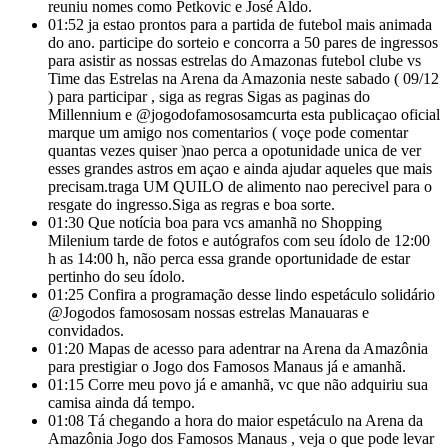
reuniu nomes como Petkovic e José Aldo.
01:52
ja estao prontos para a partida de futebol mais animada
do ano. participe do sorteio e concorra a 50 pares de ingressos
para asistir as nossas estrelas do Amazonas futebol clube vs
Time das Estrelas na Arena da Amazonia neste sabado ( 09/12
) para participar , siga as regras Sigas as paginas do
Millennium e @jogodofamososamcurta esta publicaçao oficial
marque um amigo nos comentarios ( voçe pode comentar
quantas vezes quiser )nao perca a opotunidade unica de ver
esses grandes astros em açao e ainda ajudar aqueles que mais
precisam.traga UM QUILO de alimento nao perecivel para o
resgate do ingresso.Siga as regras e boa sorte.
01:30
Que notícia boa para vcs amanhã no Shopping
Milenium tarde de fotos e autógrafos com seu ídolo de 12:00
h as 14:00 h, não perca essa grande oportunidade de estar
pertinho do seu ídolo.
01:25
Confira a programação desse lindo espetáculo solidário
@Jogodos famososam nossas estrelas Manauaras e
convidados.
01:20
Mapas de acesso para adentrar na Arena da Amazônia
para prestigiar o Jogo dos Famosos Manaus já e amanhã.
01:15
Corre meu povo já e amanhã, vc que não adquiriu sua
camisa ainda dá tempo.
01:08
Tá chegando a hora do maior espetáculo na Arena da
Amazônia Jogo dos Famosos Manaus , veja o que pode levar