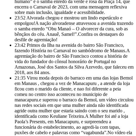
humano” é o samba enredo da verde e rosa da Praça 14, que
encerra o Carnaval de 2023, com uma mensagem reflexiva
sobre mais inclusão, igualdade e acessibilidade.
23:52
Alvorada chegou e mostrou um lindo espetáculo e
empolgou!A nação alvoradense atravessou a avenida trazendo
o samba enredo “Obu Manaó – O alvorecer da cura, sob as
bênçãos do céu. Anauê, Samel!”.Confira os destaques do
desfile de agremiação!
23:42
Primos da Ilha na avenida do bairro São Francisco,
fazendo História no Carnaval no sambódromo de Manaus.A
agremiação do bairro de São Francisco contou a história de
vida do fundador do cônsul honorário de Portugal no
Amazonas, José dos Santos da Silva Azevedo, que faleceu em
2018, aos 84 anos.
21:35
Virou moda depois do barraco em uma das lojas Bemol
em Manaus , chegou a vez de Manacapuru , a atende da loja
ficou com o marido da cliente, e nao foi diferente a peia
comeu no centro isso aconteceu no municipio de
manacapuru.e superou o barraco da Bemol, um vídeo circulou
nas redes sociais em que uma mulher ainda não identificada
agride outra mulher que estaria saindo com o seu marido ,
identificada como Keuliane Teixeira.A Mulher foi até a loja
Paola’s Presents, em
Manacapuru, e surpreendeu a
funcionária do estabelecimento, ao agredi-la com tapas,
puxões de cabelo e palavras como “vagabunda”.No vídeo ela