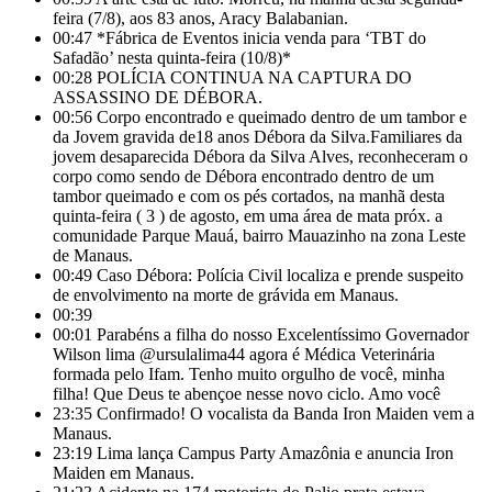
feira (7/8), aos 83 anos, Aracy Balabanian.
00:47
*Fábrica de Eventos inicia venda para ‘TBT do
Safadão’ nesta quinta-feira (10/8)*
00:28
POLÍCIA CONTINUA NA CAPTURA DO
ASSASSINO DE DÉBORA.
00:56
Corpo encontrado e queimado dentro de um tambor e
da Jovem gravida de18 anos Débora da Silva.Familiares da
jovem desaparecida Débora da Silva Alves, reconheceram o
corpo como sendo de Débora encontrado dentro de um
tambor queimado e com os pés cortados, na manhã desta
quinta-feira ( 3 ) de agosto, em uma área de mata próx. a
comunidade Parque Mauá, bairro Mauazinho na zona Leste
de Manaus.
00:49
Caso Débora: Polícia Civil localiza e prende suspeito
de envolvimento na morte de grávida em Manaus.
00:39
00:01
Parabéns a filha do nosso Excelentíssimo Governador
Wilson lima @ursulalima44 agora é Médica Veterinária
formada pelo Ifam. Tenho muito orgulho de você, minha
filha! Que Deus te abençoe nesse novo ciclo. Amo você
23:35
Confirmado! O vocalista da Banda Iron Maiden vem a
Manaus.
23:19
Lima lança Campus Party Amazônia e anuncia Iron
Maiden em Manaus.