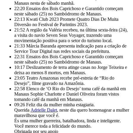
Manaus nesta de sábado manhã.
22:20
Ensaios dos Bois Caprichoso e Garantido começam
neste sábado (25) no Sambódromo de Manaus.
22:13
Kwati Club 2023 Promete Quatro Dias De Muita
Diversão no Festival de Parintins 2023.
21:52
A região da Valéria recebeu, na última sexta-feira (24),
a visita do navio Seven Seas Voyager, trazendo uma
movimentação positiva para o setor do turismo local.
21:33
Márcia Baranda apresenta indicação para a criação de
Service Tour Digital nas redes sociais da prefeitura.
22:31
Ensaios dos Bois Caprichoso e Garantido começam
neste sábado (25) no Sambódromo de Manaus.
10:17
Deslizamento de terra atinge casas no Jorge Teixeira e
deixa ao menos 8 mortos, em Manaus.
23:05
Teatro Amazonas recebe pré-estreia de “Rio do
Desejo”, filme gravado na Amazônia.
22:58
Elenco de ‘O Rio do Desejo’ toma café da manhã em
Manaus Sophie Charlotte e Daniel Oliveira foram vistos
tomando café da manhã em Manaus.
09:26
Feliz dia da mulher minha estagiaria.
Querida
Adrielle Dalet
, neste dia quero homenagear a mulher
maravilhosa que você é.
És uma mulher guerreira, batalhadora, linda e inteligente.
Você merece toda a felicidade do mundo.
Obrigada por seu apoio