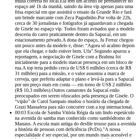
muita correria no local.Ela tem um acordo de permanecer no
espaço até 1h da manhã, saindo da área vip apenas para uma
frisa especial em que assistirá o ensaio da Grande Rio e fará
um brinde marcante com Zeca Pagodinho.Por volta de 22h,
cerca de 30 jornalistas e fotógrafos já aguardavam a chegada
de Gisele no espaço vip. Todos foram avisados que a modelo
desceria do carro praticamente dentro da Sapucaí, em um
estacionamento privado.A dona do espaço, Ju Ferraz chegou
um pouco antes da modelo e, disse: “Agora só acalmo depois
que ela chegar, e tudo estiver bem. Ufa”.Segundo apurou a
reportagem, a negociação de Gisele com a Brahma foi
inicialmente para a modelo marcar presença em um bloco de
rua.A top teria pedido cerca de US$ 6 milhões (cerca de R$
31 milhões) para a missão, e o valor assustou a marca de
cerveja, que preferiu adaptar o plano e levá-la para a Sapucaí
por um preço mais em conta — em torno de US$ 2 milhões
(R$ 10,3 milhões).Outros camarotes da Sapucaí estão
preocupados em serem ofuscados pela presença de Gisele. O
“vipão” de Carol Sampaio mudou o horário da chegada de
Grazi Massafera para não concorrer com a top internacional.
00:03
Escola de Samba Vitória Régia da um lindo espetáculo
na avenida do samba mas conhecido como sambódromo de
Manaus. A escola mais antiga do desfile trouxe para a avenida
a história de pessoas com deficiência (PcDs).”A nossa
especialidade é ser especial, por um mundo mais acessível e