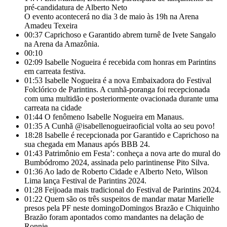
pré-candidatura de Alberto Neto
O evento acontecerá no dia 3 de maio às 19h na Arena
Amadeu Texeira
00:37
Caprichoso e Garantido abrem turnê de Ivete Sangalo
na Arena da Amazônia.
00:10
02:09
Isabelle Nogueira é recebida com honras em Parintins
em carreata festiva.
01:53
Isabelle Nogueira é a nova Embaixadora do Festival
Folclórico de Parintins. A cunhã-poranga foi recepcionada
com uma multidão e posteriormente ovacionada durante uma
carreata na cidade
01:44
O fenômeno Isabelle Nogueira em Manaus.
01:35
A Cunhã @isabellenogueiraoficial volta ao seu povo!
18:28
Isabelle é recepcionada por Garantido e Caprichoso na
sua chegada em Manaus após BBB 24.
01:43
Patrimônio em Festa’: conheça a nova arte do mural do
Bumbódromo 2024, assinada pelo parintinense Pito Silva.
01:36
Ao lado de Roberto Cidade e Alberto Neto, Wilson
Lima lança Festival de Parintins 2024.
01:28
Feijoada mais tradicional do Festival de Parintins 2024.
01:22
Quem são os três suspeitos de mandar matar Marielle
presos pela PF neste domingoDomingos Brazão e Chiquinho
Brazão foram apontados como mandantes na delação de
Ronnie.