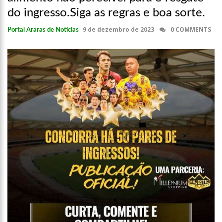
00:01
Jovem Guarda de Luto Morre em SP, aos 76 anos, Lilian Knapp
do ingresso.Siga as regras e boa sorte.
dupla Leno & Lilian
9 de dezembro de 2023
0 COMMENTS
Portal Araras de Noticias