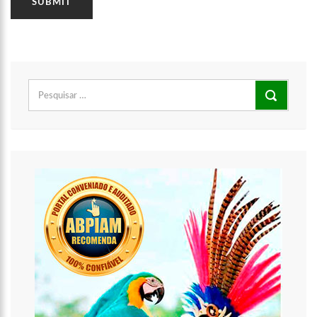
Pesquisar
por:
00:21
O levantador David Assayag se despede esse ano d