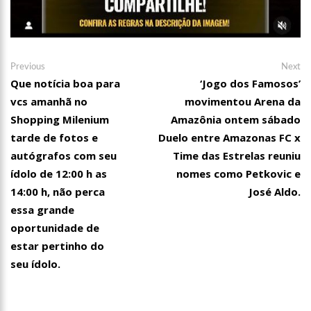
Navegação
Previous
Ne
Previous
Next
post:
po
Que notícia boa para
‘Jogo dos Famosos’
de
vcs amanhã no
movimentou Arena da
Post
Shopping Milenium
Amazônia ontem sábado
tarde de fotos e
Duelo entre Amazonas FC x
autógrafos com seu
Time das Estrelas reuniu
ídolo de 12:00 h as
nomes como Petkovic e
14:00 h, não perca
José Aldo.
essa grande
oportunidade de
estar pertinho do
seu ídolo.
16:58
Vem ai o Bloco das Abandonadas do Nucleo 13 na Ci