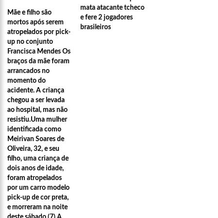
mata atacante tcheco
Mãe e filho são
e fere 2 jogadores
mortos após serem
brasileiros
atropelados por pick-
up no conjunto
Francisca Mendes Os
braços da mãe foram
arrancados no
momento do
acidente. A criança
chegou a ser levada
ao hospital, mas não
resistiu.Uma mulher
identificada como
Meirivan Soares de
Oliveira, 32, e seu
filho, uma criança de
dois anos de idade,
foram atropelados
por um carro modelo
21:55
Karliane Oliveira Candidata à Rainha do C
pick-up de cor preta,
e morreram na noite
deste sábado (7).A