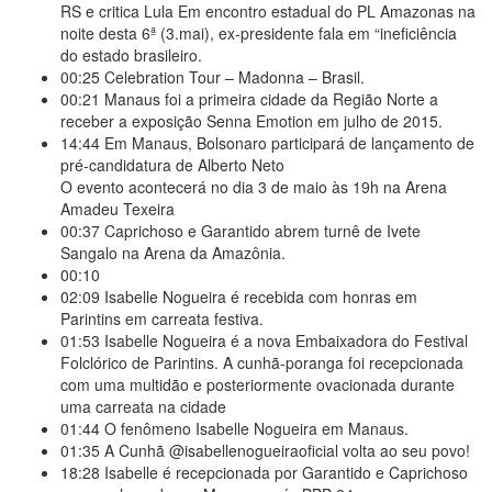
RS e critica Lula Em encontro estadual do PL Amazonas na
noite desta 6ª (3.mai), ex-presidente fala em “ineficiência
do estado brasileiro.
00:25
Celebration Tour – Madonna – Brasil.
00:21
Manaus foi a primeira cidade da Região Norte a
receber a exposição Senna Emotion em julho de 2015.
14:44
Em Manaus, Bolsonaro participará de lançamento de
pré-candidatura de Alberto Neto
O evento acontecerá no dia 3 de maio às 19h na Arena
Amadeu Texeira
00:37
Caprichoso e Garantido abrem turnê de Ivete
Sangalo na Arena da Amazônia.
00:10
02:09
Isabelle Nogueira é recebida com honras em
Parintins em carreata festiva.
01:53
Isabelle Nogueira é a nova Embaixadora do Festival
Folclórico de Parintins. A cunhã-poranga foi recepcionada
com uma multidão e posteriormente ovacionada durante
uma carreata na cidade
01:44
O fenômeno Isabelle Nogueira em Manaus.
01:35
A Cunhã @isabellenogueiraoficial volta ao seu povo!
18:28
Isabelle é recepcionada por Garantido e Caprichoso