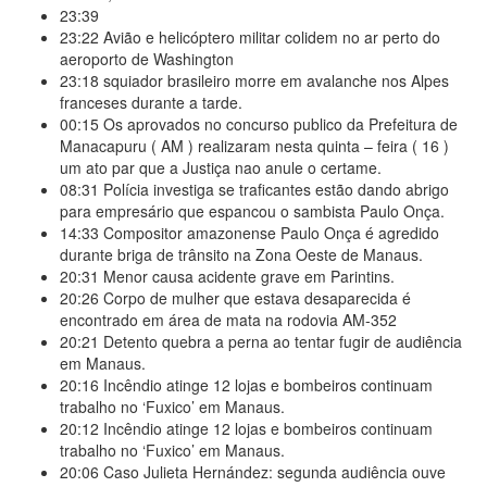
23:39
23:22
Avião e helicóptero militar colidem no ar perto do
aeroporto de Washington
23:18
squiador brasileiro morre em avalanche nos Alpes
franceses durante a tarde.
00:15
Os aprovados no concurso publico da Prefeitura de
Manacapuru ( AM ) realizaram nesta quinta – feira ( 16 )
um ato par que a Justiça nao anule o certame.
08:31
Polícia investiga se traficantes estão dando abrigo
para empresário que espancou o sambista Paulo Onça.
14:33
Compositor amazonense Paulo Onça é agredido
durante briga de trânsito na Zona Oeste de Manaus.
20:31
Menor causa acidente grave em Parintins.
20:26
Corpo de mulher que estava desaparecida é
encontrado em área de mata na rodovia AM-352
20:21
Detento quebra a perna ao tentar fugir de audiência
em Manaus.
20:16
Incêndio atinge 12 lojas e bombeiros continuam
trabalho no ‘Fuxico’ em Manaus.
20:12
Incêndio atinge 12 lojas e bombeiros continuam
trabalho no ‘Fuxico’ em Manaus.
20:06
Caso Julieta Hernández: segunda audiência ouve