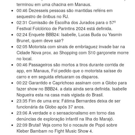
terminou em uma chacina em Manaus.
00:46
Dezesseis pessoas são mantidas reféns em
sequestro de ônibus no RJ.
02:31
Comissão de Escolha dos Jurados para o 57º
Festival Folclórico de Parintins 2024 está definida.
02:24
Enquete BBB24: Isabelle, Lucas Buda ou Yasmin
Brunet, quem deve sair?
02:05
Motorista com sinais de embriaguez invade bar na
Cidade Nova prox. ao Shopping com S10 garçonete morre
no local.
00:46
Passageiros são mortos a tiros durante corrida de
app, em Manaus, Foi pedido que o motorista saísse do
carro e em seguida efetuaram os disparos.
00:22
Garantido e Caprichoso assinam com a Globo para
fazer show no BBB24. a data ainda sera definida. Isabelle
Nogueira esta na casa mais vigiada do Brasil.
23:35
Fim de uma era: Fátima Bernardes deixa de ser
funcionária da Globo após 37 anos.
23:06
A verdade e o sensacionalismo em torno das
denúncias de exploração infantil na Ilha do Marajó.
22:09
Brutal! Veja como foi o nocaute de Popó sobre
Kleber Bambam no Fight Music Show 4.