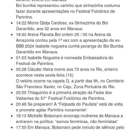
Boi bumbá representou carinho que sinhazinha costuma
fazer durante apresentações no Festival Folclórico de
Parintins.
14:22
Morre Djidja Cardoso, ex-Sinhazinha do Boi
Garantido, aos 32 anos em Manaus.
18:40
Arena Planeta Boi ontem 25 / 05 na Arena da
Amazonia contou pela 1ª vez com a apresentação da ex-
BBB 2024 Isabelle nogueira cunhã-poranga do Boi Bumba
Garantido em Manaus.
01:03
Isabelle Nogueira é nomeada Embaixadora do
Festival de Parintins.
00:28
Cláudio Vieira morre aos 70 anos no Rio, enterro
acontece nesta sexta-feira (15)
O velório ocorre na capela G, a partir das 9h, no Cemitério
São Francisco Xavier, no Caju, Zona Portuária do Rio.
20:55
Thiaguinho é a primeira atração da Festa dos
Visitantes do 57° Festival Folclórico de Parintins.
20:48
Se preparem! A “Feijoada do Paulista” está de volta
e promete agitar Parintins novamente!
18:10
Michelle Bolsonaro encoraja mulheres de Manaus a
entrarem na política: “somos femininas, não feministas”
17:50
Em Manaus, Bolsonaro pede minuto de silêncio pelo