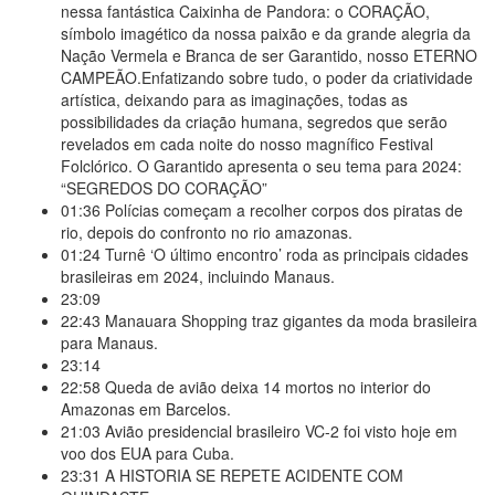
nessa fantástica Caixinha de Pandora: o CORAÇÃO,
símbolo imagético da nossa paixão e da grande alegria da
Nação Vermela e Branca de ser Garantido, nosso ETERNO
CAMPEÃO.Enfatizando sobre tudo, o poder da criatividade
artística, deixando para as imaginações, todas as
possibilidades da criação humana, segredos que serão
revelados em cada noite do nosso magnífico Festival
Folclórico. O Garantido apresenta o seu tema para 2024:
“SEGREDOS DO CORAÇÃO”
01:36
Polícias começam a recolher corpos dos piratas de
rio, depois do confronto no rio amazonas.
01:24
Turnê ‘O último encontro’ roda as principais cidades
brasileiras em 2024, incluindo Manaus.
23:09
22:43
Manauara Shopping traz gigantes da moda brasileira
para Manaus.
23:14
22:58
Queda de avião deixa 14 mortos no interior do
Amazonas em Barcelos.
21:03
Avião presidencial brasileiro VC-2 foi visto hoje em
voo dos EUA para Cuba.
23:31
A HISTORIA SE REPETE ACIDENTE COM