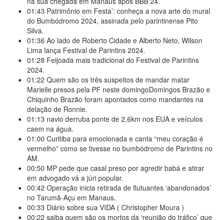
na sua chegada em Manaus após BBB 24.
01:43
Patrimônio em Festa’: conheça a nova arte do mural
do Bumbódromo 2024, assinada pelo parintinense Pito
Silva.
01:36
Ao lado de Roberto Cidade e Alberto Neto, Wilson
Lima lança Festival de Parintins 2024.
01:28
Feijoada mais tradicional do Festival de Parintins
2024.
01:22
Quem são os três suspeitos de mandar matar
Marielle presos pela PF neste domingoDomingos Brazão e
Chiquinho Brazão foram apontados como mandantes na
delação de Ronnie.
01:13
navio derruba ponte de 2,6km nos EUA e veículos
caem na água.
01:00
Curitiba para emocionada e canta “meu coração é
vermelho” como se tivesse no bumbódromo de Parintins no
AM.
00:50
MP pede que casal preso por agredir babá e atirar
em advogado vá a júri popular.
00:42
Operação inicia retirada de flutuantes ‘abandonados’
no Tarumã-Açu em Manaus.
00:33
Diário sobre sua VIDA ( Christopher Moura )
00:22
saiba quem são os mortos da ‘reunião do tráfico’ que