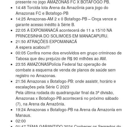
presente no jogo AMAZONAS FC X BOTAFOGO PB.
14:48
Torcida lota Arena da Amazônia para jogo do
Amazonas FC e Botafogo-PB
14:25
Amazonas-AM 2 x 0 Botafogo-PB – Onça vence e
garante acesso inédito à Série B.
22:05
A EXPOMANACÁ acontecerá de 11 a 15/10 NA
PRINCESINHA DO SOLIMOES EM MANACAPURU.
21:50
ATRAÇÕES EXPOMANACÁ
A espera acabou!!!
00:05
Confira nome dos envolvidos em grupo criminoso de
Tabosa que deu prejuízo de R$ 90 milhões ao AM.
23:55
AMAZONASPolícia Federal faz operação de
combate a esquema de venda de planos de saúde sem
registro no Amazonas.
21:56
Amazonas x Botafogo-PB: onde assistir, horário e
escalações pela Série C 2023
Pela última rodada do quadrangular final da 3ª divisão,
Amazonas x Botafogo-PB acontecerá no próximo sábado
(7), na Arena da Amazônia.
19:24
Amazonas x Botafogo-PB na Arena da Amazonia em
Manaus.
02:00
01:47
TEMA GARANTIDO 2024 Conhecer os Segredos do