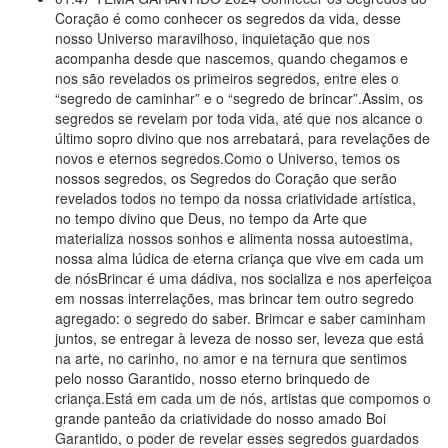
Coração é como conhecer os segredos da vida, desse
nosso Universo maravilhoso, inquietação que nos
acompanha desde que nascemos, quando chegamos e
nos são revelados os primeiros segredos, entre eles o
“segredo de caminhar” e o “segredo de brincar”.Assim, os
segredos se revelam por toda vida, até que nos alcance o
último sopro divino que nos arrebatará, para revelações de
novos e eternos segredos.Como o Universo, temos os
nossos segredos, os Segredos do Coração que serão
revelados todos no tempo da nossa criatividade artística,
no tempo divino que Deus, no tempo da Arte que
materializa nossos sonhos e alimenta nossa autoestima,
nossa alma lúdica de eterna criança que vive em cada um
de nósBrincar é uma dádiva, nos socializa e nos aperfeiçoa
em nossas interrelações, mas brincar tem outro segredo
agregado: o segredo do saber. Brimcar e saber caminham
juntos, se entregar à leveza de nosso ser, leveza que está
na arte, no carinho, no amor e na ternura que sentimos
pelo nosso Garantido, nosso eterno brinquedo de
criança.Está em cada um de nós, artistas que compomos o
grande panteão da criatividade do nosso amado Boi
Garantido, o poder de revelar esses segredos guardados