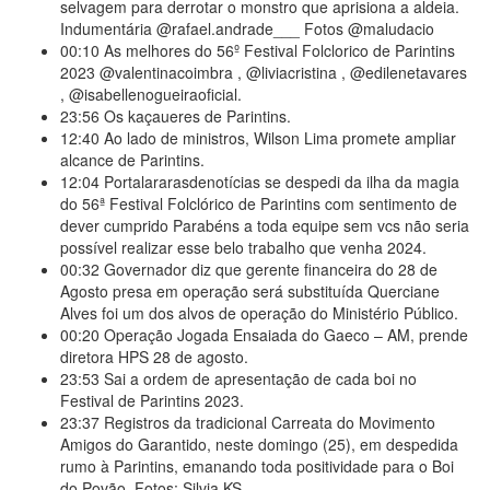
selvagem para derrotar o monstro que aprisiona a aldeia.
Indumentária @rafael.andrade___ Fotos @maludacio
00:10
As melhores do 56º Festival Folclorico de Parintins
2023 @valentinacoimbra , @liviacristina , @edilenetavares
, @isabellenogueiraoficial.
23:56
Os kaçaueres de Parintins.
12:40
Ao lado de ministros, Wilson Lima promete ampliar
alcance de Parintins.
12:04
Portalararasdenotícias se despedi da ilha da magia
do 56ª Festival Folclórico de Parintins com sentimento de
dever cumprido Parabéns a toda equipe sem vcs não seria
possível realizar esse belo trabalho que venha 2024.
00:32
Governador diz que gerente financeira do 28 de
Agosto presa em operação será substituída Querciane
Alves foi um dos alvos de operação do Ministério Público.
00:20
Operação Jogada Ensaiada do Gaeco – AM, prende
diretora HPS 28 de agosto.
23:53
Sai a ordem de apresentação de cada boi no
Festival de Parintins 2023.
23:37
Registros da tradicional Carreata do Movimento
Amigos do Garantido, neste domingo (25), em despedida
rumo à Parintins, emanando toda positividade para o Boi
do Povão. Fotos: Silvia KS