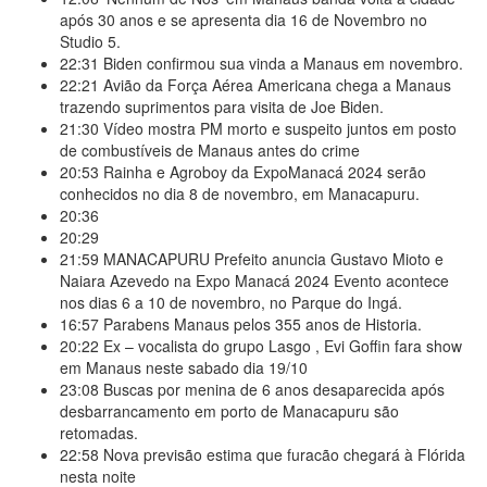
após 30 anos e se apresenta dia 16 de Novembro no
Studio 5.
22:31
Biden confirmou sua vinda a Manaus em novembro.
22:21
Avião da Força Aérea Americana chega a Manaus
trazendo suprimentos para visita de Joe Biden.
21:30
Vídeo mostra PM morto e suspeito juntos em posto
de combustíveis de Manaus antes do crime
20:53
Rainha e Agroboy da ExpoManacá 2024 serão
conhecidos no dia 8 de novembro, em Manacapuru.
20:36
20:29
21:59
MANACAPURU Prefeito anuncia Gustavo Mioto e
Naiara Azevedo na Expo Manacá 2024 Evento acontece
nos dias 6 a 10 de novembro, no Parque do Ingá.
16:57
Parabens Manaus pelos 355 anos de Historia.
20:22
Ex – vocalista do grupo Lasgo , Evi Goffin fara show
em Manaus neste sabado dia 19/10
23:08
Buscas por menina de 6 anos desaparecida após
desbarrancamento em porto de Manacapuru são
retomadas.
22:58
Nova previsão estima que furacão chegará à Flórida
nesta noite