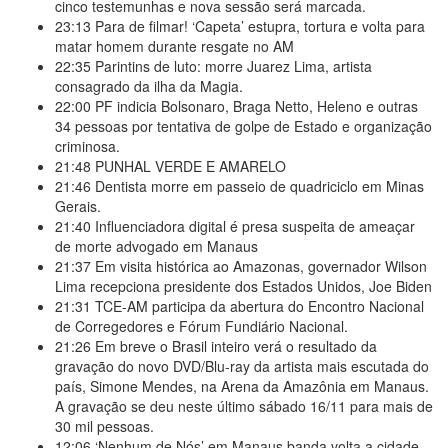
cinco testemunhas e nova sessão será marcada.
23:13
Para de filmar! ‘Capeta’ estupra, tortura e volta para
matar homem durante resgate no AM
22:35
Parintins de luto: morre Juarez Lima, artista
consagrado da ilha da Magia.
22:00
PF indicia Bolsonaro, Braga Netto, Heleno e outras
34 pessoas por tentativa de golpe de Estado e organização
criminosa.
21:48
PUNHAL VERDE E AMARELO
21:46
Dentista morre em passeio de quadriciclo em Minas
Gerais.
21:40
Influenciadora digital é presa suspeita de ameaçar
de morte advogado em Manaus
21:37
Em visita histórica ao Amazonas, governador Wilson
Lima recepciona presidente dos Estados Unidos, Joe Biden
21:31
TCE-AM participa da abertura do Encontro Nacional
de Corregedores e Fórum Fundiário Nacional.
21:26
Em breve o Brasil inteiro verá o resultado da
gravação do novo DVD/Blu-ray da artista mais escutada do
país, Simone Mendes, na Arena da Amazônia em Manaus.
A gravação se deu neste último sábado 16/11 para mais de
30 mil pessoas.
12:06
‘Nenhum de Nós’ em Manaus banda volta a cidade