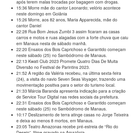
após terem malas trocadas por bagagem com drogas.
15:36
Morre mãe do cantor Leonardo; velório acontece
neste domingo em Goiânia
15:26
Morre, aos 82 anos, Maria Apparecida, mãe do
cantor Daniel
22:28
Rua Bom Jesus Zumbi 3 assim ficaram as casas
carros e motos e ruas alagadas com a forte chuva que caiu
em Manaus nesta de sábado manhã.
22:20
Ensaios dos Bois Caprichoso e Garantido começam
neste sábado (25) no Sambódromo de Manaus.
22:13
Kwati Club 2023 Promete Quatro Dias De Muita
Diversão no Festival de Parintins 2023.
21:52
A região da Valéria recebeu, na última sexta-feira
(24), a visita do navio Seven Seas Voyager, trazendo uma
movimentação positiva para o setor do turismo local.
21:33
Márcia Baranda apresenta indicação para a criação
de Service Tour Digital nas redes sociais da prefeitura.
22:31
Ensaios dos Bois Caprichoso e Garantido começam
neste sábado (25) no Sambódromo de Manaus.
10:17
Deslizamento de terra atinge casas no Jorge Teixeira
e deixa ao menos 8 mortos, em Manaus.
23:05
Teatro Amazonas recebe pré-estreia de “Rio do
Desejo”, filme gravado na Amazônia.