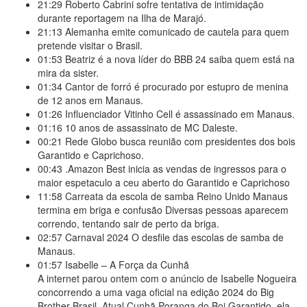
21:29
Roberto Cabrini sofre tentativa de intimidação
durante reportagem na Ilha de Marajó.
21:13
Alemanha emite comunicado de cautela para quem
pretende visitar o Brasil.
01:53
Beatriz é a nova líder do BBB 24 saiba quem está na
mira da sister.
01:34
Cantor de forró é procurado por estupro de menina
de 12 anos em Manaus.
01:26
Influenciador Vitinho Cell é assassinado em Manaus.
01:16
10 anos de assassinato de MC Daleste.
00:21
Rede Globo busca reunião com presidentes dos bois
Garantido e Caprichoso.
00:43
.Amazon Best inicia as vendas de ingressos para o
maior espetaculo a ceu aberto do Garantido e Caprichoso
11:58
Carreata da escola de samba Reino Unido Manaus
termina em briga e confusão Diversas pessoas aparecem
correndo, tentando sair de perto da briga.
02:57
Carnaval 2024 O desfile das escolas de samba de
Manaus.
01:57
Isabelle – A Força da Cunhã
A internet parou ontem com o anúncio de Isabelle Nogueira
concorrendo a uma vaga oficial na edição 2024 do Big
Brother Brasil. Atual Cunhã Poranga do Boi Garantido, ela