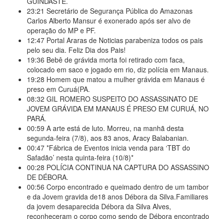
GUINDASTE.
23:21
Secretário de Segurança Pública do Amazonas
Carlos Alberto Mansur é exonerado após ser alvo de
operação do MP e PF.
12:47
Portal Araras de Noticias parabeniza todos os pais
pelo seu dia. Feliz Dia dos Pais!
19:36
Bebê de grávida morta foi retirado com faca,
colocado em saco e jogado em rio, diz polícia em Manaus.
19:28
Homem que matou a mulher grávida em Manaus é
preso em Curuá(PA.
08:32
GIL ROMERO SUSPEITO DO ASSASSINATO DE
JOVEM GRÁVIDA EM MANAUS É PRESO EM CURUÁ, NO
PARÁ.
00:59
A arte está de luto. Morreu, na manhã desta
segunda-feira (7/8), aos 83 anos, Aracy Balabanian.
00:47
*Fábrica de Eventos inicia venda para ‘TBT do
Safadão’ nesta quinta-feira (10/8)*
00:28
POLÍCIA CONTINUA NA CAPTURA DO ASSASSINO
DE DÉBORA.
00:56
Corpo encontrado e queimado dentro de um tambor
e da Jovem gravida de18 anos Débora da Silva.Familiares
da jovem desaparecida Débora da Silva Alves,
reconheceram o corpo como sendo de Débora encontrado