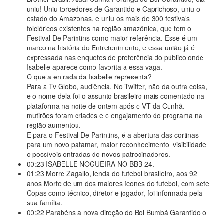
uniu! Uniu torcedores de Garantido e Caprichoso, uniu o
estado do Amazonas, e uniu os mais de 300 festivais
folclóricos existentes na região amazônica, que tem o
Festival De Parintins como maior referência. Esse é um
marco na história do Entretenimento, e essa união já é
expressada nas enquetes de preferência do público onde
Isabelle aparece como favorita a essa vaga.
O que a entrada da Isabelle representa?
Para a Tv Globo, audiência. No Twitter, não da outra coisa,
e o nome dela foi o assunto brasileiro mais comentado na
plataforma na noite de ontem após o VT da Cunhã,
mutirões foram criados e o engajamento do programa na
região aumentou.
E para o Festival De Parintins, é a abertura das cortinas
para um novo patamar, maior reconhecimento, visibilidade
e possíveis entradas de novos patrocinadores.
00:23
ISABELLE NOGUEIRA NO BBB 24.
01:23
Morre Zagallo, lenda do futebol brasileiro, aos 92
anos Morte de um dos maiores ícones do futebol, com sete
Copas como técnico, diretor e jogador, foi informada pela
sua família.
00:22
Parabéns a nova direção do Boi Bumbá Garantido o