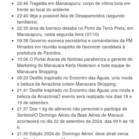
22:46
Tragédia em Manacapuru: corpo de vítima boia em
frente ao local do acidente
22:40
Veja a possível lista de Desaparecidos (segundo
familiares)
22:35
área de barraco desaba no Porto da Terra Preta, em
Manacapuru, nesta segunda-feira (07/10)
09:38
Governo exonera secretários e comandantes da PM
filmados em reunião suspeita de favorecer candidata à
prefeitura de Parintins.
10:06
O Portal Araras de Noticias parabeniza a gerente de
Marketing do Manauara Karla Hederson e toda equipe do
Manauara Shopping.
08:23
Desfile inspirado no Encontro das Águas, uniu moda
e beleza da Amazônia ontem Manauara Shopping.
21:41
Desfile inspirado no Encontro das Águas une moda e
beleza da AmazôniaO evento será realizado nos dias 18 e
19 de setembro.
21:37
Doe 1 kg de alimento não perecível e participe de
Sorteios!​O Domingo Aéreo da Base Aérea de Manaus
acontecerá no dia 22 de setembro de 2024, das 09 h às 18
h.
21:30
Edição 2024 do ‘Domingo Aéreo’ deve atrair cerca