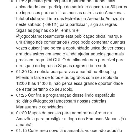
01:52
ja estao prontos para a partida de futebol mais
animada do ano. participe do sorteio e concorra a 50 pares
de ingressos para asistir as nossas estrelas do Amazonas
futebol clube vs Time das Estrelas na Arena da Amazonia
neste sabado ( 09/12 ) para participar , siga as regras
Sigas as paginas do Millennium e
@jogodofamososamcurta esta publicaçao oficial marque
um amigo nos comentarios ( voçe pode comentar quantas
vezes quiser )nao perca a opotunidade unica de ver esses
grandes astros em açao e ainda ajudar aqueles que mais
precisam.traga UM QUILO de alimento nao perecivel para
o resgate do ingresso.Siga as regras e boa sorte.
01:30
Que notícia boa para vcs amanhã no Shopping
Milenium tarde de fotos e autógrafos com seu ídolo de
12:00 h as 14:00 h, não perca essa grande oportunidade
de estar pertinho do seu ídolo.
01:25
Confira a programação desse lindo espetáculo
solidário @Jogodos famososam nossas estrelas
Manauaras e convidados.
01:20
Mapas de acesso para adentrar na Arena da
Amazônia para prestigiar o Jogo dos Famosos Manaus já e
amanhã.
01:15
Corre meu povo já e amanhã, vc que não adquiriu