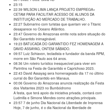
23:15
22:39
WILSON LIMA LANÇA PROJETO EMPREGA+
CETAM PARA FACILITAR ACESSO DE ALUNOS DA
INSTITUIÇÃO AO MERCADO DE TRABALHO.
22:27
Submarino com turistas que queriam ver o Titanic
desaparece no Oceano Atlântico.
23:47
Governo do Amazonas emite nota sobre situação do
Boi Garantido inimaginável.
19:23
BATUCADA DO GARANTIDO FEZ HOMENAGEM A
DAVID ASSAYAG, ONTEM SÁBADO.
09:57
Luiz Schiavon, tecladista e fundador da banda RPM,
morre em São Paulo aos 64 anos.
08:36
Um roteiro turístico inesquecível para viver em
Parintins na Festa de Garantido e Caprichoso 2023.
22:43
David Assayag sera homenageado dia 17 no último
curral do Boi Garantido em Manaus.
00:06
Governo do Amazonas anuncia realização da Festa
dos Visitantes 2023 no Bumbódromo
A festa, que terá apoio da iniciativa privada, contará com
Ludmilla e Simone Mendes como atrações principais.
23:57
7 de junho Dia Nacional da Liberdade de Imprensa
Hoje, 7 de junho, é o dia Nacional da liberdade de