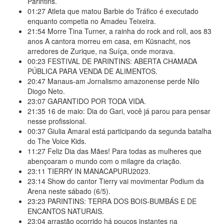
Parintins.
01:27
Atleta que matou Barbie do Tráfico é executado
enquanto competia no Amadeu Teixeira.
21:54
Morre Tina Turner, a rainha do rock and roll, aos 83
anos A cantora morreu em casa, em Küsnacht, nos
arredores de Zurique, na Suíça, onde morava.
00:23
FESTIVAL DE PARINTINS: ABERTA CHAMADA
PÚBLICA PARA VENDA DE ALIMENTOS.
20:47
Manaus-am Jornalismo amazonense perde Nilo
Diogo Neto.
23:07
GARANTIDO POR TODA VIDA.
21:35
16 de maio: Dia do Gari, você já parou para pensar
nesse profissional.
00:37
Giulia Amaral está participando da segunda batalha
do The Voice Kids.
11:27
Feliz Dia das Mães! Para todas as mulheres que
abençoaram o mundo com o milagre da criação.
23:11
TIERRY IN MANACAPURU2023.
23:14
Show do cantor Tierry vai movimentar Podium da
Arena neste sábado (6/5).
23:23
PARINTINS: TERRA DOS BOIS-BUMBÁS E DE
ENCANTOS NATURAIS.
23:04
arrastão ocorrido há poucos instantes na