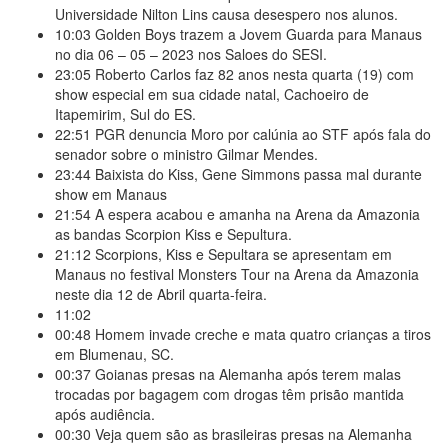
Universidade Nilton Lins causa desespero nos alunos.
10:03
Golden Boys trazem a Jovem Guarda para Manaus
no dia 06 – 05 – 2023 nos Saloes do SESI.
23:05
Roberto Carlos faz 82 anos nesta quarta (19) com
show especial em sua cidade natal, Cachoeiro de
Itapemirim, Sul do ES.
22:51
PGR denuncia Moro por calúnia ao STF após fala do
senador sobre o ministro Gilmar Mendes.
23:44
Baixista do Kiss, Gene Simmons passa mal durante
show em Manaus
21:54
A espera acabou e amanha na Arena da Amazonia
as bandas Scorpion Kiss e Sepultura.
21:12
Scorpions, Kiss e Sepultara se apresentam em
Manaus no festival Monsters Tour na Arena da Amazonia
neste dia 12 de Abril quarta-feira.
11:02
00:48
Homem invade creche e mata quatro crianças a tiros
em Blumenau, SC.
00:37
Goianas presas na Alemanha após terem malas
trocadas por bagagem com drogas têm prisão mantida
após audiência.
00:30
Veja quem são as brasileiras presas na Alemanha