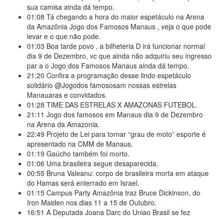
sua camisa ainda dá tempo.
01:08
Tá chegando a hora do maior espetáculo na Arena
da Amazônia Jogo dos Famosos Manaus , veja o que pode
levar e o que não pode.
01:03
Boa tarde povo , a bilheteria D irá funcionar normal
dia 9 de Dezembro, vc que ainda não adquiriu seu ingresso
par a o Jogo dos Famosos Manaus ainda dá tempo.
21:20
Confira a programação desse lindo espetáculo
solidário @Jogodos famososam nossas estrelas
Manauaras e convidados.
01:28
TIME DAS ESTRELAS X AMAZONAS FUTEBOL.
21:11
Jogo dos famosos em Manaus dia 9 de Dezembro
na Arena da Amazonia.
22:49
Projeto de Lei para tornar “grau de moto” esporte é
apresentado na CMM de Manaus.
01:19
Gaúcho também foi morto.
01:06
Uma brasileira segue desaparecida.
00:55
Bruna Valeanu: corpo de brasileira morta em ataque
do Hamas será enterrado em Israel.
01:15
Campus Party Amazônia traz Bruce Dickinson, do
Iron Maiden nos dias 11 a 15 de Outubro.
16:51
A Deputada Joana Darc do Uniao Brasil se fez