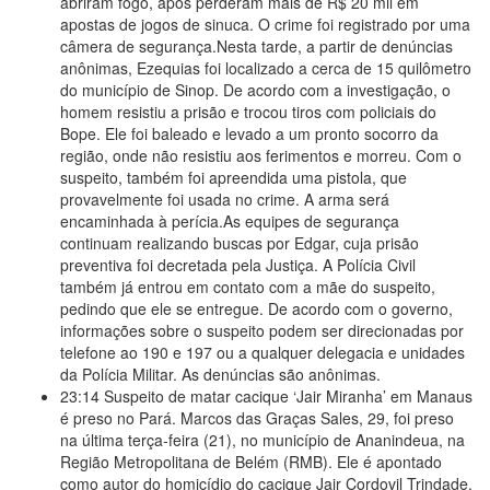
abriram fogo, após perderam mais de R$ 20 mil em
apostas de jogos de sinuca. O crime foi registrado por uma
câmera de segurança.Nesta tarde, a partir de denúncias
anônimas, Ezequias foi localizado a cerca de 15 quilômetro
do município de Sinop. De acordo com a investigação, o
homem resistiu a prisão e trocou tiros com policiais do
Bope. Ele foi baleado e levado a um pronto socorro da
região, onde não resistiu aos ferimentos e morreu. Com o
suspeito, também foi apreendida uma pistola, que
provavelmente foi usada no crime. A arma será
encaminhada à perícia.As equipes de segurança
continuam realizando buscas por Edgar, cuja prisão
preventiva foi decretada pela Justiça. A Polícia Civil
também já entrou em contato com a mãe do suspeito,
pedindo que ele se entregue. De acordo com o governo,
informações sobre o suspeito podem ser direcionadas por
telefone ao 190 e 197 ou a qualquer delegacia e unidades
da Polícia Militar. As denúncias são anônimas.
23:14
Suspeito de matar cacique ‘Jair Miranha’ em Manaus
é preso no Pará. Marcos das Graças Sales, 29, foi preso
na última terça-feira (21), no município de Ananindeua, na
Região Metropolitana de Belém (RMB). Ele é apontado
como autor do homicídio do cacique Jair Cordovil Trindade,