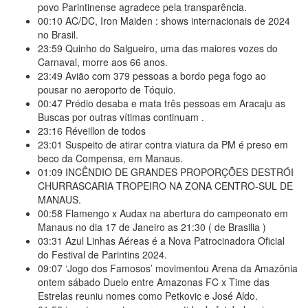
povo Parintinense agradece pela transparência.
00:10
AC/DC, Iron Maiden : shows internacionais de 2024
no Brasil.
23:59
Quinho do Salgueiro, uma das maiores vozes do
Carnaval, morre aos 66 anos.
23:49
Avião com 379 pessoas a bordo pega fogo ao
pousar no aeroporto de Tóquio.
00:47
Prédio desaba e mata três pessoas em Aracaju as
Buscas por outras vítimas continuam .
23:16
Réveillon de todos
23:01
Suspeito de atirar contra viatura da PM é preso em
beco da Compensa, em Manaus.
01:09
INCÊNDIO DE GRANDES PROPORÇÕES DESTRÓI
CHURRASCARIA TROPEIRO NA ZONA CENTRO-SUL DE
MANAUS.
00:58
Flamengo x Audax na abertura do campeonato em
Manaus no dia 17 de Janeiro as 21:30 ( de Brasilia )
03:31
Azul Linhas Aéreas é a Nova Patrocinadora Oficial
do Festival de Parintins 2024.
09:07
‘Jogo dos Famosos’ movimentou Arena da Amazônia
ontem sábado Duelo entre Amazonas FC x Time das
Estrelas reuniu nomes como Petkovic e José Aldo.