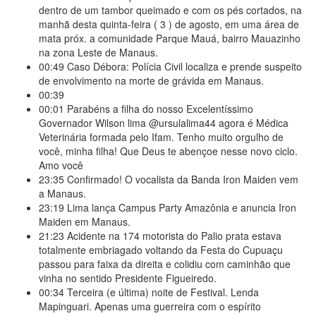
dentro de um tambor queimado e com os pés cortados, na
manhã desta quinta-feira ( 3 ) de agosto, em uma área de
mata próx. a comunidade Parque Mauá, bairro Mauazinho
na zona Leste de Manaus.
00:49
Caso Débora: Polícia Civil localiza e prende suspeito
de envolvimento na morte de grávida em Manaus.
00:39
00:01
Parabéns a filha do nosso Excelentíssimo
Governador Wilson lima @ursulalima44 agora é Médica
Veterinária formada pelo Ifam. Tenho muito orgulho de
você, minha filha! Que Deus te abençoe nesse novo ciclo.
Amo você
23:35
Confirmado! O vocalista da Banda Iron Maiden vem
a Manaus.
23:19
Lima lança Campus Party Amazônia e anuncia Iron
Maiden em Manaus.
21:23
Acidente na 174 motorista do Palio prata estava
totalmente embriagado voltando da Festa do Cupuaçu
passou para faixa da direita e colidiu com caminhão que
vinha no sentido Presidente Figueiredo.
00:34
Terceira (e última) noite de Festival. Lenda
Mapinguari. Apenas uma guerreira com o espírito