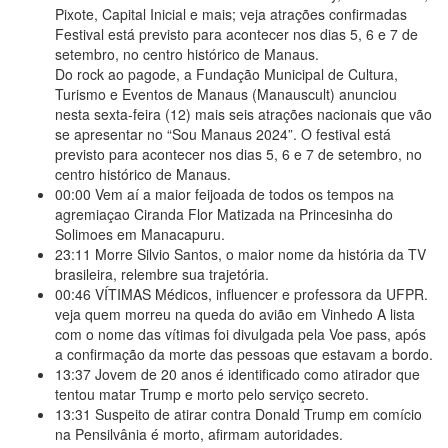
Pixote, Capital Inicial e mais; veja atrações confirmadas
Festival está previsto para acontecer nos dias 5, 6 e 7 de
setembro, no centro histórico de Manaus.
Do rock ao pagode, a Fundação Municipal de Cultura,
Turismo e Eventos de Manaus (Manauscult) anunciou
nesta sexta-feira (12) mais seis atrações nacionais que vão
se apresentar no “Sou Manaus 2024”. O festival está
previsto para acontecer nos dias 5, 6 e 7 de setembro, no
centro histórico de Manaus.
00:00
Vem aí a maior feijoada de todos os tempos na
agremiaçao Ciranda Flor Matizada na Princesinha do
Solimoes em Manacapuru.
23:11
Morre Silvio Santos, o maior nome da história da TV
brasileira, relembre sua trajetória.
00:46
VÍTIMAS Médicos, influencer e professora da UFPR.
veja quem morreu na queda do avião em Vinhedo A lista
com o nome das vítimas foi divulgada pela Voe pass, após
a confirmação da morte das pessoas que estavam a bordo.
13:37
Jovem de 20 anos é identificado como atirador que
tentou matar Trump e morto pelo serviço secreto.
13:31
Suspeito de atirar contra Donald Trump em comício
na Pensilvânia é morto, afirmam autoridades.