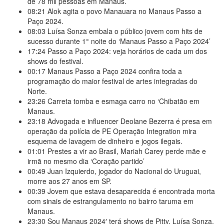
de 78 mil pessoas em Manaus.
08:21
Alok agita o povo Manauara no Manaus Passo a
Paço 2024.
08:03
Luísa Sonza embala o público jovem com hits de
sucesso durante 1° noite do ‘Manaus Passo a Paço 2024’
17:24
Passo a Paço 2024: veja horários de cada um dos
shows do festival.
00:17
Manaus Passo a Paço 2024 confira toda a
programação do maior festival de artes integradas do
Norte.
23:26
Carreta tomba e esmaga carro no ‘Chibatão em
Manaus.
23:18
Advogada e influencer Deolane Bezerra é presa em
operação da polícia de PE Operação Integration mira
esquema de lavagem de dinheiro e jogos ilegais.
01:01
Prestes a vir ao Brasil, Mariah Carey perde mãe e
irmã no mesmo dia ‘Coração partido’
00:49
Juan Izquierdo, jogador do Nacional do Uruguai,
morre aos 27 anos em SP.
00:39
Jovem que estava desaparecida é encontrada morta
com sinais de estrangulamento no bairro taruma em
Manaus.
23:30
Sou Manaus 2024′ terá shows de Pitty, Luísa Sonza,