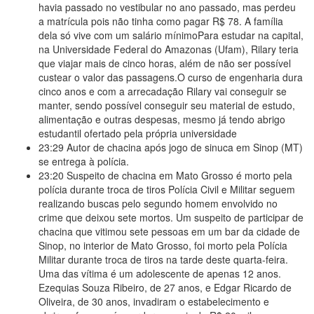
havia passado no vestibular no ano passado, mas
perdeu
a matrícula pois não tinha como pagar R$ 78. A família
dela só vive com um salário mínimoPara estudar na capital,
na Universidade Federal do Amazonas (Ufam), Rilary teria
que viajar mais de cinco horas, além de não ser possível
custear o valor das passagens.O curso de engenharia dura
cinco anos e com a arrecadação Rilary vai conseguir se
manter, sendo possível conseguir seu material de estudo,
alimentação e outras despesas, mesmo já tendo abrigo
estudantil ofertado pela própria universidade
23:29
Autor de chacina após jogo de sinuca em Sinop (MT)
se entrega à polícia.
23:20
Suspeito de chacina em Mato Grosso é morto pela
polícia durante troca de tiros Polícia Civil e Militar seguem
realizando buscas pelo segundo homem envolvido no
crime que deixou sete mortos. Um suspeito de participar de
chacina que vitimou sete pessoas em um bar da cidade de
Sinop, no interior de Mato Grosso, foi morto pela Polícia
Militar durante troca de tiros na tarde deste quarta-feira.
Uma das vítima é um adolescente de apenas 12 anos.
Ezequias Souza Ribeiro, de 27 anos, e Edgar Ricardo de
Oliveira, de 30 anos, invadiram o estabelecimento e