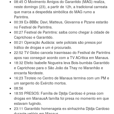
08:45
O Movimento Amigos do Garantido (MAG) realiza,
neste domingo (23), a partir de 12h, a tradicional carreata
que marca a despedida simbólica do MAG rumo a
Parintins.
00:39
Ex-BBBs: Davi, Matteus, Giovanna e Pizane estarão
no Festival de Parintins.
00:27
Festival de Parintins: saiba como chegar à cidade de
Caprichoso e Garantido.
00:21
Operação Audácia: sete policiais são presos por
tráfico de drogas e um é procurado.
22:52
TV Globo cancela trasmissao do Festival de Parintins
apos nao conseguir acordo com a TV ACritica em Manaus.
18:32
Efeito Isabelle Nogueira leva Bois-bumbás Garantido
e Caprichoso para o São João da Thay no Maranhão e
encanta Nordeste.
16:23
Tiroteio no Centro de Manaus termina com um PM e
um sargento do Exército mortos.
08:56
18:55
PRESOS: Família de Djidja Cardoso é presa com
drogas em ManausA família foi presa no momento em que
estavam fugindo.
23:11
Garantido homenageia ex-sinhazinha Djidja Cardoso
durante velório em Manaus