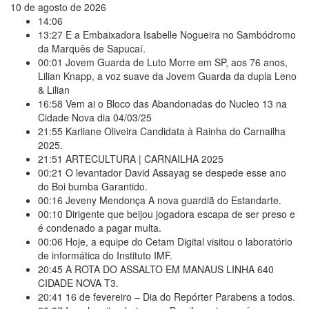
10 de agosto de 2026
14:06
13:27
E a Embaixadora Isabelle Nogueira no Sambódromo
da Marquês de Sapucaí.
00:01
Jovem Guarda de Luto Morre em SP, aos 76 anos,
Lilian Knapp, a voz suave da Jovem Guarda da dupla Leno
& Lilian
16:58
Vem ai o Bloco das Abandonadas do Nucleo 13 na
Cidade Nova dia 04/03/25
21:55
Karliane Oliveira Candidata à Rainha do Carnailha
2025.
21:51
ARTECULTURA | CARNAILHA 2025
00:21
O levantador David Assayag se despede esse ano
do Boi bumba Garantido.
00:16
Jeveny Mendonça A nova guardiã do Estandarte.
00:10
Dirigente que beijou jogadora escapa de ser preso e
é condenado a pagar multa.
00:06
Hoje, a equipe do Cetam Digital visitou o laboratório
de informática do Instituto IMF.
20:45
A ROTA DO ASSALTO EM MANAUS LINHA 640
CIDADE NOVA T3.
20:41
16 de fevereiro – Dia do Repórter Parabens a todos.