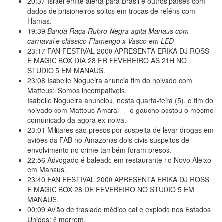
20:37
Israel emite alerta para Brasil e outros países com
dados de prisioneiros soltos em trocas de reféns com
Hamas.
19:39
Banda Raça Rubro-Negra agita Manaus com
carnaval e clássico Flamengo x Vasco em LED
23:17
FAN FESTIVAL 2000 APRESENTA ERIKA DJ ROSS
E MAGIC BOX DIA 28 FR FEVEREIRO AS 21H NO
STUDIO 5 EM MANAUS.
23:08
Isabelle Nogueira anuncia fim do noivado com
Matteus: ‘Somos incompatíveis.
Isabelle Nogueira anunciou, nesta quarta-feira (5), o fim do
noivado com Matteus Amaral — o gaúcho postou o mesmo
comunicado da agora ex-noiva.
23:01
Militares são presos por suspeita de levar drogas em
aviões da FAB no Amazonas dois civis suspeitos de
envolvimento no crime também foram presos.
22:56
Advogado é baleado em restaurante no Novo Aleixo
em Manaus.
23:40
FAN FESTIVAL 2000 APRESENTA ERIKA DJ ROSS
E MAGIC BOX 28 DE FEVEREIRO NO STUDIO 5 EM
MANAUS.
00:09
Avião de traslado médico cai e explode nos Estados
Unidos; 6 morrem.