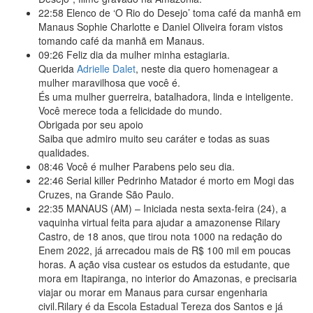
22:58
Elenco de ‘O Rio do Desejo’ toma café da manhã em
Manaus Sophie Charlotte e Daniel Oliveira foram vistos
tomando café da manhã em Manaus.
09:26
Feliz dia da mulher minha estagiaria.
Querida
Adrielle Dalet
, neste dia quero homenagear a
mulher maravilhosa que você é.
És uma mulher guerreira, batalhadora, linda e inteligente.
Você merece toda a felicidade do mundo.
Obrigada por seu apoio
Saiba que admiro muito seu caráter e todas as suas
qualidades.
08:46
Você é mulher Parabens pelo seu dia.
22:46
Serial killer Pedrinho Matador é morto em Mogi das
Cruzes, na Grande São Paulo.
22:35
MANAUS (AM) – Iniciada nesta sexta-feira (24), a
vaquinha virtual feita para ajudar a amazonense Rilary
Castro, de 18 anos, que tirou nota 1000 na redação do
Enem 2022, já arrecadou mais de R$ 100 mil em poucas
horas. A ação visa custear os estudos da estudante, que
mora em Itapiranga, no interior do Amazonas, e precisaria
viajar ou morar em Manaus para cursar engenharia
civil.Rilary é da Escola Estadual Tereza dos Santos e já