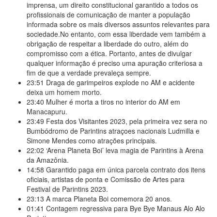
imprensa, um direito constitucional garantido a todos os
profissionais de comunicação de manter a população
informada sobre os mais diversos assuntos relevantes para
sociedade.No entanto, com essa liberdade vem também a
obrigação de respeitar a liberdade do outro, além do
compromisso com a ética. Portanto, antes de divulgar
qualquer informação é preciso uma apuração criteriosa a
fim de que a verdade prevaleça sempre.
23:51
Draga de garimpeiros explode no AM e acidente
deixa um homem morto.
23:40
Mulher é morta a tiros no interior do AM em
Manacapuru.
23:49
Festa dos Visitantes 2023, pela primeira vez sera no
Bumbódromo de Parintins atraçoes nacionais Ludmilla e
Simone Mendes como atrações principais.
22:02
‘Arena Planeta Boi’ leva magia de Parintins à Arena
da Amazônia.
14:58
Garantido paga em única parcela contrato dos itens
oficiais, artistas de ponta e Comissão de Artes para
Festival de Parintins 2023.
23:13
A marca Planeta Boi comemora 20 anos.
01:41
Contagem regressiva para Bye Bye Manaus Alo Alo