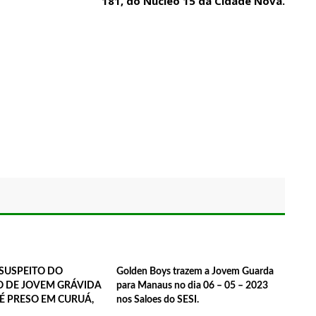
181, do Nucleo 15 da Cidade Nova.
o Morre em SP, aos 76 anos, Lilian Knapp, a voz suave da Jovem Guarda
SUSPEITO DO
Golden Boys trazem a Jovem Guarda
O DE JOVEM GRÁVIDA
para Manaus no dia 06 – 05 – 2023
É PRESO EM CURUÁ,
nos Saloes do SESI.