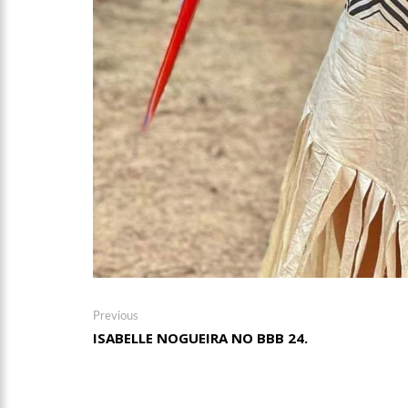
Navegação
Previous
Previous
post:
ISABELLE NOGUEIRA NO BBB 24.
de
Post