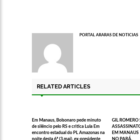
PORTAL ARARAS DE NOTICIAS
00:01
Jovem Guarda de Lut
dupla Leno & Lilian
RELATED ARTICLES
Em Manaus, Bolsonaro pede minuto
GIL ROMERO 
de silêncio pelo RS e critica Lula Em
ASSASSINAT
encontro estadual do PL Amazonas na
EM MANAUS 
noite desta 6ª (3.mai), ex-presidente
NO PARÁ.