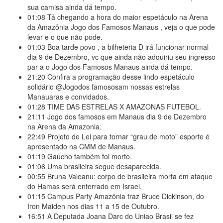
sua camisa ainda dá tempo.
01:08
Tá chegando a hora do maior espetáculo na Arena
da Amazônia Jogo dos Famosos Manaus , veja o que pode
levar e o que não pode.
01:03
Boa tarde povo , a bilheteria D irá funcionar normal
dia 9 de Dezembro, vc que ainda não adquiriu seu ingresso
par a o Jogo dos Famosos Manaus ainda dá tempo.
21:20
Confira a programação desse lindo espetáculo
solidário @Jogodos famososam nossas estrelas
Manauaras e convidados.
01:28
TIME DAS ESTRELAS X AMAZONAS FUTEBOL.
21:11
Jogo dos famosos em Manaus dia 9 de Dezembro
na Arena da Amazonia.
22:49
Projeto de Lei para tornar “grau de moto” esporte é
apresentado na CMM de Manaus.
01:19
Gaúcho também foi morto.
01:06
Uma brasileira segue desaparecida.
00:55
Bruna Valeanu: corpo de brasileira morta em ataque
do Hamas será enterrado em Israel.
01:15
Campus Party Amazônia traz Bruce Dickinson, do
Iron Maiden nos dias 11 a 15 de Outubro.
16:51
A Deputada Joana Darc do Uniao Brasil se fez