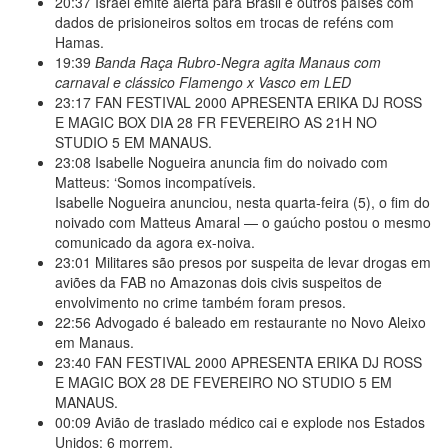
20:37
Israel emite alerta para Brasil e outros países com
dados de prisioneiros soltos em trocas de reféns com
Hamas.
19:39
Banda Raça Rubro-Negra agita Manaus com
carnaval e clássico Flamengo x Vasco em LED
23:17
FAN FESTIVAL 2000 APRESENTA ERIKA DJ ROSS
E MAGIC BOX DIA 28 FR FEVEREIRO AS 21H NO
STUDIO 5 EM MANAUS.
23:08
Isabelle Nogueira anuncia fim do noivado com
Matteus: ‘Somos incompatíveis.
Isabelle Nogueira anunciou, nesta quarta-feira (5), o fim do
noivado com Matteus Amaral — o gaúcho postou o mesmo
comunicado da agora ex-noiva.
23:01
Militares são presos por suspeita de levar drogas em
aviões da FAB no Amazonas dois civis suspeitos de
envolvimento no crime também foram presos.
22:56
Advogado é baleado em restaurante no Novo Aleixo
em Manaus.
23:40
FAN FESTIVAL 2000 APRESENTA ERIKA DJ ROSS
E MAGIC BOX 28 DE FEVEREIRO NO STUDIO 5 EM
MANAUS.
00:09
Avião de traslado médico cai e explode nos Estados
Unidos; 6 morrem.