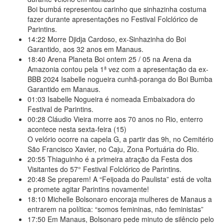
Boi bumbá representou carinho que sinhazinha costuma
fazer durante apresentações no Festival Folclórico de
Parintins.
14:22
Morre Djidja Cardoso, ex-Sinhazinha do Boi
Garantido, aos 32 anos em Manaus.
18:40
Arena Planeta Boi ontem 25 / 05 na Arena da
Amazonia contou pela 1ª vez com a apresentação da ex-
BBB 2024 Isabelle nogueira cunhã-poranga do Boi Bumba
Garantido em Manaus.
01:03
Isabelle Nogueira é nomeada Embaixadora do
Festival de Parintins.
00:28
Cláudio Vieira morre aos 70 anos no Rio, enterro
acontece nesta sexta-feira (15)
O velório ocorre na capela G, a partir das 9h, no Cemitério
São Francisco Xavier, no Caju, Zona Portuária do Rio.
20:55
Thiaguinho é a primeira atração da Festa dos
Visitantes do 57° Festival Folclórico de Parintins.
20:48
Se preparem! A “Feijoada do Paulista” está de volta
e promete agitar Parintins novamente!
18:10
Michelle Bolsonaro encoraja mulheres de Manaus a
entrarem na política: “somos femininas, não feministas”
17:50
Em Manaus, Bolsonaro pede minuto de silêncio pelo