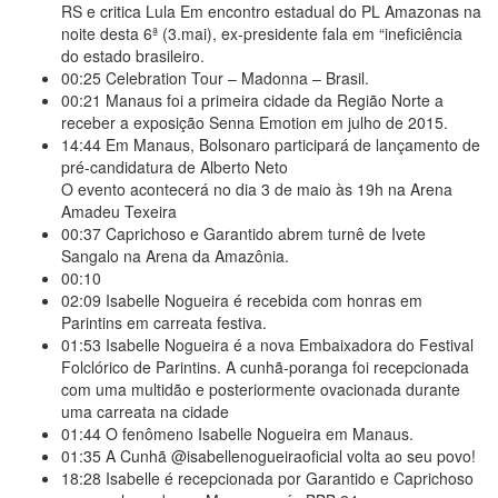
RS e critica Lula Em encontro estadual do PL Amazonas na
noite desta 6ª (3.mai), ex-presidente fala em “ineficiência
do estado brasileiro.
00:25
Celebration Tour – Madonna – Brasil.
00:21
Manaus foi a primeira cidade da Região Norte a
receber a exposição Senna Emotion em julho de 2015.
14:44
Em Manaus, Bolsonaro participará de lançamento de
pré-candidatura de Alberto Neto
O evento acontecerá no dia 3 de maio às 19h na Arena
Amadeu Texeira
00:37
Caprichoso e Garantido abrem turnê de Ivete
Sangalo na Arena da Amazônia.
00:10
02:09
Isabelle Nogueira é recebida com honras em
Parintins em carreata festiva.
01:53
Isabelle Nogueira é a nova Embaixadora do Festival
Folclórico de Parintins. A cunhã-poranga foi recepcionada
com uma multidão e posteriormente ovacionada durante
uma carreata na cidade
01:44
O fenômeno Isabelle Nogueira em Manaus.
01:35
A Cunhã @isabellenogueiraoficial volta ao seu povo!
18:28
Isabelle é recepcionada por Garantido e Caprichoso