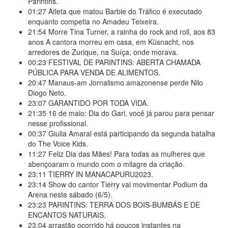
Parintins.
01:27
Atleta que matou Barbie do Tráfico é executado
enquanto competia no Amadeu Teixeira.
21:54
Morre Tina Turner, a rainha do rock and roll, aos 83
anos A cantora morreu em casa, em Küsnacht, nos
arredores de Zurique, na Suíça, onde morava.
00:23
FESTIVAL DE PARINTINS: ABERTA CHAMADA
PÚBLICA PARA VENDA DE ALIMENTOS.
20:47
Manaus-am Jornalismo amazonense perde Nilo
Diogo Neto.
23:07
GARANTIDO POR TODA VIDA.
21:35
16 de maio: Dia do Gari, você já parou para pensar
nesse profissional.
00:37
Giulia Amaral está participando da segunda batalha
do The Voice Kids.
11:27
Feliz Dia das Mães! Para todas as mulheres que
abençoaram o mundo com o milagre da criação.
23:11
TIERRY IN MANACAPURU2023.
23:14
Show do cantor Tierry vai movimentar Podium da
Arena neste sábado (6/5).
23:23
PARINTINS: TERRA DOS BOIS-BUMBÁS E DE
ENCANTOS NATURAIS.
23:04
arrastão ocorrido há poucos instantes na