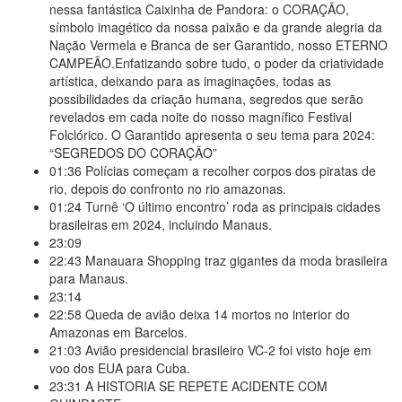
nessa fantástica Caixinha de Pandora: o CORAÇÃO,
símbolo imagético da nossa paixão e da grande alegria da
Nação Vermela e Branca de ser Garantido, nosso ETERNO
CAMPEÃO.Enfatizando sobre tudo, o poder da criatividade
artística, deixando para as imaginações, todas as
possibilidades da criação humana, segredos que serão
revelados em cada noite do nosso magnífico Festival
Folclórico. O Garantido apresenta o seu tema para 2024:
“SEGREDOS DO CORAÇÃO”
01:36
Polícias começam a recolher corpos dos piratas de
rio, depois do confronto no rio amazonas.
01:24
Turnê ‘O último encontro’ roda as principais cidades
brasileiras em 2024, incluindo Manaus.
23:09
22:43
Manauara Shopping traz gigantes da moda brasileira
para Manaus.
23:14
22:58
Queda de avião deixa 14 mortos no interior do
Amazonas em Barcelos.
21:03
Avião presidencial brasileiro VC-2 foi visto hoje em
voo dos EUA para Cuba.
23:31
A HISTORIA SE REPETE ACIDENTE COM