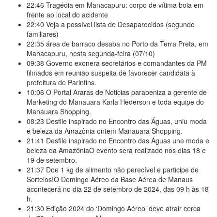
22:46
Tragédia em Manacapuru: corpo de vítima boia em
frente ao local do acidente
22:40
Veja a possível lista de Desaparecidos (segundo
familiares)
22:35
área de barraco desaba no Porto da Terra Preta, em
Manacapuru, nesta segunda-feira (07/10)
09:38
Governo exonera secretários e comandantes da PM
filmados em reunião suspeita de favorecer candidata à
prefeitura de Parintins.
10:06
O Portal Araras de Noticias parabeniza a gerente de
Marketing do Manauara Karla Hederson e toda equipe do
Manauara Shopping.
08:23
Desfile inspirado no Encontro das Águas, uniu moda
e beleza da Amazônia ontem Manauara Shopping.
21:41
Desfile inspirado no Encontro das Águas une moda e
beleza da AmazôniaO evento será realizado nos dias 18 e
19 de setembro.
21:37
Doe 1 kg de alimento não perecível e participe de
Sorteios!​O Domingo Aéreo da Base Aérea de Manaus
acontecerá no dia 22 de setembro de 2024, das 09 h às 18
h.
21:30
Edição 2024 do ‘Domingo Aéreo’ deve atrair cerca