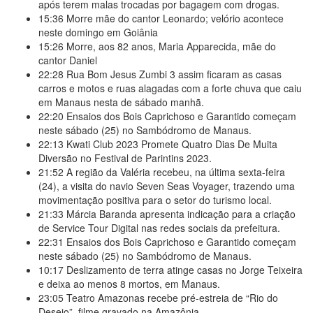
após terem malas trocadas por bagagem com drogas.
15:36
Morre mãe do cantor Leonardo; velório acontece
neste domingo em Goiânia
15:26
Morre, aos 82 anos, Maria Apparecida, mãe do
cantor Daniel
22:28
Rua Bom Jesus Zumbi 3 assim ficaram as casas
carros e motos e ruas alagadas com a forte chuva que caiu
em Manaus nesta de sábado manhã.
22:20
Ensaios dos Bois Caprichoso e Garantido começam
neste sábado (25) no Sambódromo de Manaus.
22:13
Kwati Club 2023 Promete Quatro Dias De Muita
Diversão no Festival de Parintins 2023.
21:52
A região da Valéria recebeu, na última sexta-feira
(24), a visita do navio Seven Seas Voyager, trazendo uma
movimentação positiva para o setor do turismo local.
21:33
Márcia Baranda apresenta indicação para a criação
de Service Tour Digital nas redes sociais da prefeitura.
22:31
Ensaios dos Bois Caprichoso e Garantido começam
neste sábado (25) no Sambódromo de Manaus.
10:17
Deslizamento de terra atinge casas no Jorge Teixeira
e deixa ao menos 8 mortos, em Manaus.
23:05
Teatro Amazonas recebe pré-estreia de “Rio do
Desejo”, filme gravado na Amazônia.