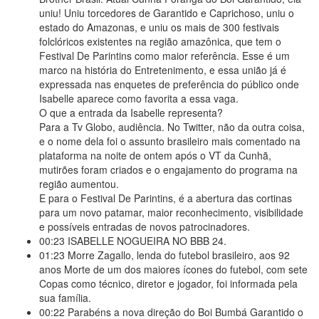
uniu! Uniu torcedores de Garantido e Caprichoso, uniu o
estado do Amazonas, e uniu os mais de 300 festivais
folclóricos existentes na região amazônica, que tem o
Festival De Parintins como maior referência. Esse é um
marco na história do Entretenimento, e essa união já é
expressada nas enquetes de preferência do público onde
Isabelle aparece como favorita a essa vaga.
O que a entrada da Isabelle representa?
Para a Tv Globo, audiência. No Twitter, não da outra coisa,
e o nome dela foi o assunto brasileiro mais comentado na
plataforma na noite de ontem após o VT da Cunhã,
mutirões foram criados e o engajamento do programa na
região aumentou.
E para o Festival De Parintins, é a abertura das cortinas
para um novo patamar, maior reconhecimento, visibilidade
e possíveis entradas de novos patrocinadores.
00:23
ISABELLE NOGUEIRA NO BBB 24.
01:23
Morre Zagallo, lenda do futebol brasileiro, aos 92
anos Morte de um dos maiores ícones do futebol, com sete
Copas como técnico, diretor e jogador, foi informada pela
sua família.
00:22
Parabéns a nova direção do Boi Bumbá Garantido o