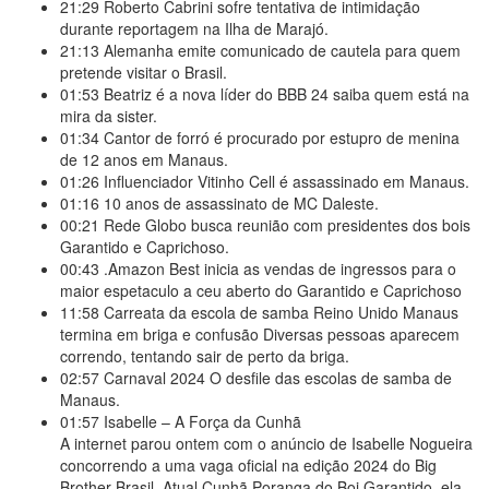
21:29
Roberto Cabrini sofre tentativa de intimidação
durante reportagem na Ilha de Marajó.
21:13
Alemanha emite comunicado de cautela para quem
pretende visitar o Brasil.
01:53
Beatriz é a nova líder do BBB 24 saiba quem está na
mira da sister.
01:34
Cantor de forró é procurado por estupro de menina
de 12 anos em Manaus.
01:26
Influenciador Vitinho Cell é assassinado em Manaus.
01:16
10 anos de assassinato de MC Daleste.
00:21
Rede Globo busca reunião com presidentes dos bois
Garantido e Caprichoso.
00:43
.Amazon Best inicia as vendas de ingressos para o
maior espetaculo a ceu aberto do Garantido e Caprichoso
11:58
Carreata da escola de samba Reino Unido Manaus
termina em briga e confusão Diversas pessoas aparecem
correndo, tentando sair de perto da briga.
02:57
Carnaval 2024 O desfile das escolas de samba de
Manaus.
01:57
Isabelle – A Força da Cunhã
A internet parou ontem com o anúncio de Isabelle Nogueira
concorrendo a uma vaga oficial na edição 2024 do Big
Brother Brasil. Atual Cunhã Poranga do Boi Garantido, ela