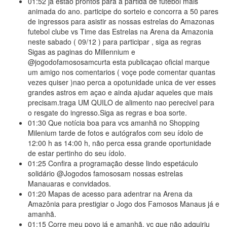
01:52
ja estao prontos para a partida de futebol mais
animada do ano. participe do sorteio e concorra a 50 pares
de ingressos para asistir as nossas estrelas do Amazonas
futebol clube vs Time das Estrelas na Arena da Amazonia
neste sabado ( 09/12 ) para participar , siga as regras
Sigas as paginas do Millennium e
@jogodofamososamcurta esta publicaçao oficial marque
um amigo nos comentarios ( voçe pode comentar quantas
vezes quiser )nao perca a opotunidade unica de ver esses
grandes astros em açao e ainda ajudar aqueles que mais
precisam.traga UM QUILO de alimento nao perecivel para
o resgate do ingresso.Siga as regras e boa sorte.
01:30
Que notícia boa para vcs amanhã no Shopping
Milenium tarde de fotos e autógrafos com seu ídolo de
12:00 h as 14:00 h, não perca essa grande oportunidade
de estar pertinho do seu ídolo.
01:25
Confira a programação desse lindo espetáculo
solidário @Jogodos famososam nossas estrelas
Manauaras e convidados.
01:20
Mapas de acesso para adentrar na Arena da
Amazônia para prestigiar o Jogo dos Famosos Manaus já e
amanhã.
01:15
Corre meu povo já e amanhã, vc que não adquiriu