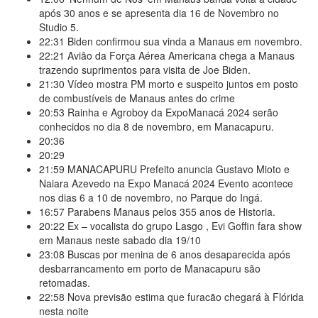
após 30 anos e se apresenta dia 16 de Novembro no
Studio 5.
22:31
Biden confirmou sua vinda a Manaus em novembro.
22:21
Avião da Força Aérea Americana chega a Manaus
trazendo suprimentos para visita de Joe Biden.
21:30
Vídeo mostra PM morto e suspeito juntos em posto
de combustíveis de Manaus antes do crime
20:53
Rainha e Agroboy da ExpoManacá 2024 serão
conhecidos no dia 8 de novembro, em Manacapuru.
20:36
20:29
21:59
MANACAPURU Prefeito anuncia Gustavo Mioto e
Naiara Azevedo na Expo Manacá 2024 Evento acontece
nos dias 6 a 10 de novembro, no Parque do Ingá.
16:57
Parabens Manaus pelos 355 anos de Historia.
20:22
Ex – vocalista do grupo Lasgo , Evi Goffin fara show
em Manaus neste sabado dia 19/10
23:08
Buscas por menina de 6 anos desaparecida após
desbarrancamento em porto de Manacapuru são
retomadas.
22:58
Nova previsão estima que furacão chegará à Flórida
nesta noite