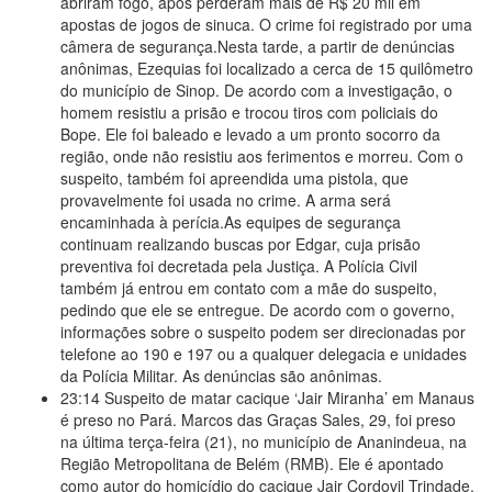
abriram fogo, após perderam mais de R$ 20 mil em
apostas de jogos de sinuca. O crime foi registrado por uma
câmera de segurança.Nesta tarde, a partir de denúncias
anônimas, Ezequias foi localizado a cerca de 15 quilômetro
do município de Sinop. De acordo com a investigação, o
homem resistiu a prisão e trocou tiros com policiais do
Bope. Ele foi baleado e levado a um pronto socorro da
região, onde não resistiu aos ferimentos e morreu. Com o
suspeito, também foi apreendida uma pistola, que
provavelmente foi usada no crime. A arma será
encaminhada à perícia.As equipes de segurança
continuam realizando buscas por Edgar, cuja prisão
preventiva foi decretada pela Justiça. A Polícia Civil
também já entrou em contato com a mãe do suspeito,
pedindo que ele se entregue. De acordo com o governo,
informações sobre o suspeito podem ser direcionadas por
telefone ao 190 e 197 ou a qualquer delegacia e unidades
da Polícia Militar. As denúncias são anônimas.
23:14
Suspeito de matar cacique ‘Jair Miranha’ em Manaus
é preso no Pará. Marcos das Graças Sales, 29, foi preso
na última terça-feira (21), no município de Ananindeua, na
Região Metropolitana de Belém (RMB). Ele é apontado
como autor do homicídio do cacique Jair Cordovil Trindade,