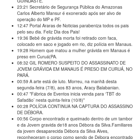
GUINDASTE.
23:21
Secretário de Segurança Pública do Amazonas
Carlos Alberto Mansur é exonerado após ser alvo de
operação do MP e PF.
12:47
Portal Araras de Noticias parabeniza todos os pais
pelo seu dia. Feliz Dia dos Pais!
19:36
Bebê de grávida morta foi retirado com faca,
colocado em saco e jogado em rio, diz polícia em Manaus.
19:28
Homem que matou a mulher grávida em Manaus é
preso em Curuá(PA.
08:32
GIL ROMERO SUSPEITO DO ASSASSINATO DE
JOVEM GRÁVIDA EM MANAUS É PRESO EM CURUÁ, NO
PARÁ.
00:59
A arte está de luto. Morreu, na manhã desta
segunda-feira (7/8), aos 83 anos, Aracy Balabanian.
00:47
*Fábrica de Eventos inicia venda para ‘TBT do
Safadão’ nesta quinta-feira (10/8)*
00:28
POLÍCIA CONTINUA NA CAPTURA DO ASSASSINO
DE DÉBORA.
00:56
Corpo encontrado e queimado dentro de um tambor
e da Jovem gravida de18 anos Débora da Silva.Familiares
da jovem desaparecida Débora da Silva Alves,
reconheceram o corpo como sendo de Débora encontrado