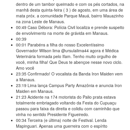
dentro de um tambor queimado e com os pés cortados, na
manhã desta quinta-feira ( 3 ) de agosto, em uma área de
mata próx. a comunidade Parque Mauá, bairro Mauazinho
na zona Leste de Manaus.
00:49
Caso Débora: Polícia Civil localiza e prende suspeito
de envolvimento na morte de grávida em Manaus.
00:39
00:01
Parabéns a filha do nosso Excelentíssimo
Governador Wilson lima @ursulalima44 agora é Médica
Veterinária formada pelo Ifam. Tenho muito orgulho de
você, minha filha! Que Deus te abençoe nesse novo ciclo.
Amo você
23:35
Confirmado! O vocalista da Banda Iron Maiden vem
a Manaus.
23:19
Lima lança Campus Party Amazônia e anuncia Iron
Maiden em Manaus.
21:23
Acidente na 174 motorista do Palio prata estava
totalmente embriagado voltando da Festa do Cupuaçu
passou para faixa da direita e colidiu com caminhão que
vinha no sentido Presidente Figueiredo.
00:34
Terceira (e última) noite de Festival. Lenda
Mapinguari. Apenas uma guerreira com o espírito