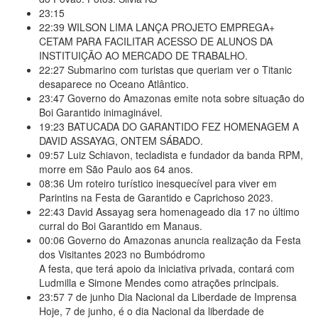
23:15
22:39
WILSON LIMA LANÇA PROJETO EMPREGA+
CETAM PARA FACILITAR ACESSO DE ALUNOS DA
INSTITUIÇÃO AO MERCADO DE TRABALHO.
22:27
Submarino com turistas que queriam ver o Titanic
desaparece no Oceano Atlântico.
23:47
Governo do Amazonas emite nota sobre situação do
Boi Garantido inimaginável.
19:23
BATUCADA DO GARANTIDO FEZ HOMENAGEM A
DAVID ASSAYAG, ONTEM SÁBADO.
09:57
Luiz Schiavon, tecladista e fundador da banda RPM,
morre em São Paulo aos 64 anos.
08:36
Um roteiro turístico inesquecível para viver em
Parintins na Festa de Garantido e Caprichoso 2023.
22:43
David Assayag sera homenageado dia 17 no último
curral do Boi Garantido em Manaus.
00:06
Governo do Amazonas anuncia realização da Festa
dos Visitantes 2023 no Bumbódromo
A festa, que terá apoio da iniciativa privada, contará com
Ludmilla e Simone Mendes como atrações principais.
23:57
7 de junho Dia Nacional da Liberdade de Imprensa
Hoje, 7 de junho, é o dia Nacional da liberdade de