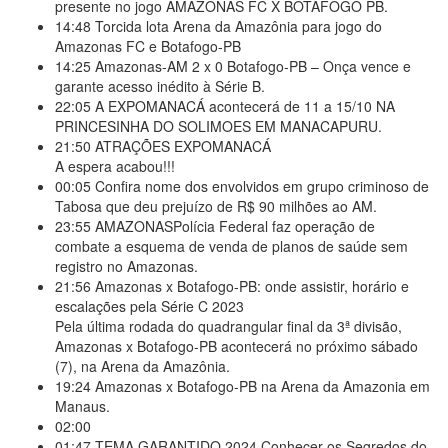
presente no jogo AMAZONAS FC X BOTAFOGO PB.
14:48
Torcida lota Arena da Amazônia para jogo do
Amazonas FC e Botafogo-PB
14:25
Amazonas-AM 2 x 0 Botafogo-PB – Onça vence e
garante acesso inédito à Série B.
22:05
A EXPOMANACÁ acontecerá de 11 a 15/10 NA
PRINCESINHA DO SOLIMOES EM MANACAPURU.
21:50
ATRAÇÕES EXPOMANACÁ
A espera acabou!!!
00:05
Confira nome dos envolvidos em grupo criminoso de
Tabosa que deu prejuízo de R$ 90 milhões ao AM.
23:55
AMAZONASPolícia Federal faz operação de
combate a esquema de venda de planos de saúde sem
registro no Amazonas.
21:56
Amazonas x Botafogo-PB: onde assistir, horário e
escalações pela Série C 2023
Pela última rodada do quadrangular final da 3ª divisão,
Amazonas x Botafogo-PB acontecerá no próximo sábado
(7), na Arena da Amazônia.
19:24
Amazonas x Botafogo-PB na Arena da Amazonia em
Manaus.
02:00
01:47
TEMA GARANTIDO 2024 Conhecer os Segredos do