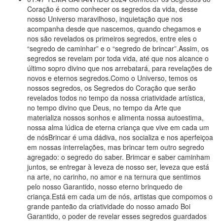
Coração é como conhecer os segredos da vida, desse
nosso Universo maravilhoso, inquietação que nos
acompanha desde que nascemos, quando chegamos e
nos são revelados os primeiros segredos, entre eles o
“segredo de caminhar” e o “segredo de brincar”.Assim, os
segredos se revelam por toda vida, até que nos alcance o
último sopro divino que nos arrebatará, para revelações de
novos e eternos segredos.Como o Universo, temos os
nossos segredos, os Segredos do Coração que serão
revelados todos no tempo da nossa criatividade artística,
no tempo divino que Deus, no tempo da Arte que
materializa nossos sonhos e alimenta nossa autoestima,
nossa alma lúdica de eterna criança que vive em cada um
de nósBrincar é uma dádiva, nos socializa e nos aperfeiçoa
em nossas interrelações, mas brincar tem outro segredo
agregado: o segredo do saber. Brimcar e saber caminham
juntos, se entregar à leveza de nosso ser, leveza que está
na arte, no carinho, no amor e na ternura que sentimos
pelo nosso Garantido, nosso eterno brinquedo de
criança.Está em cada um de nós, artistas que compomos o
grande panteão da criatividade do nosso amado Boi
Garantido, o poder de revelar esses segredos guardados