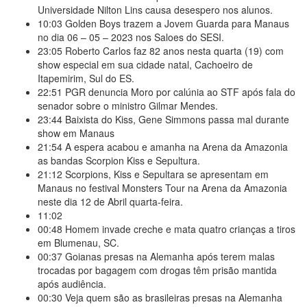
Universidade Nilton Lins causa desespero nos alunos.
10:03
Golden Boys trazem a Jovem Guarda para Manaus
no dia 06 – 05 – 2023 nos Saloes do SESI.
23:05
Roberto Carlos faz 82 anos nesta quarta (19) com
show especial em sua cidade natal, Cachoeiro de
Itapemirim, Sul do ES.
22:51
PGR denuncia Moro por calúnia ao STF após fala do
senador sobre o ministro Gilmar Mendes.
23:44
Baixista do Kiss, Gene Simmons passa mal durante
show em Manaus
21:54
A espera acabou e amanha na Arena da Amazonia
as bandas Scorpion Kiss e Sepultura.
21:12
Scorpions, Kiss e Sepultara se apresentam em
Manaus no festival Monsters Tour na Arena da Amazonia
neste dia 12 de Abril quarta-feira.
11:02
00:48
Homem invade creche e mata quatro crianças a tiros
em Blumenau, SC.
00:37
Goianas presas na Alemanha após terem malas
trocadas por bagagem com drogas têm prisão mantida
após audiência.
00:30
Veja quem são as brasileiras presas na Alemanha