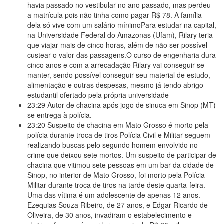
havia passado no vestibular no ano passado, mas
perdeu
a matrícula pois não tinha como pagar R$ 78. A família
dela só vive com um salário mínimoPara estudar na capital,
na Universidade Federal do Amazonas (Ufam), Rilary teria
que viajar mais de cinco horas, além de não ser possível
custear o valor das passagens.O curso de engenharia dura
cinco anos e com a arrecadação Rilary vai conseguir se
manter, sendo possível conseguir seu material de estudo,
alimentação e outras despesas, mesmo já tendo abrigo
estudantil ofertado pela própria universidade
23:29
Autor de chacina após jogo de sinuca em Sinop (MT)
se entrega à polícia.
23:20
Suspeito de chacina em Mato Grosso é morto pela
polícia durante troca de tiros Polícia Civil e Militar seguem
realizando buscas pelo segundo homem envolvido no
crime que deixou sete mortos. Um suspeito de participar de
chacina que vitimou sete pessoas em um bar da cidade de
Sinop, no interior de Mato Grosso, foi morto pela Polícia
Militar durante troca de tiros na tarde deste quarta-feira.
Uma das vítima é um adolescente de apenas 12 anos.
Ezequias Souza Ribeiro, de 27 anos, e Edgar Ricardo de
Oliveira, de 30 anos, invadiram o estabelecimento e