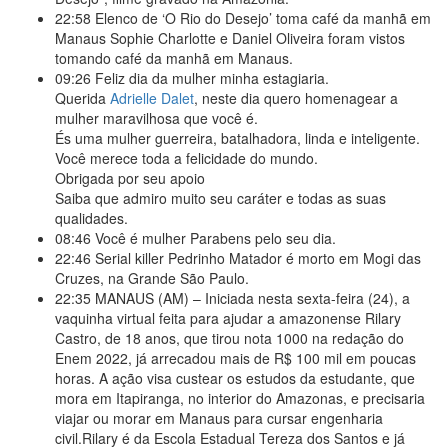
22:58
Elenco de ‘O Rio do Desejo’ toma café da manhã em
Manaus Sophie Charlotte e Daniel Oliveira foram vistos
tomando café da manhã em Manaus.
09:26
Feliz dia da mulher minha estagiaria.
Querida
Adrielle Dalet
, neste dia quero homenagear a
mulher maravilhosa que você é.
És uma mulher guerreira, batalhadora, linda e inteligente.
Você merece toda a felicidade do mundo.
Obrigada por seu apoio
Saiba que admiro muito seu caráter e todas as suas
qualidades.
08:46
Você é mulher Parabens pelo seu dia.
22:46
Serial killer Pedrinho Matador é morto em Mogi das
Cruzes, na Grande São Paulo.
22:35
MANAUS (AM) – Iniciada nesta sexta-feira (24), a
vaquinha virtual feita para ajudar a amazonense Rilary
Castro, de 18 anos, que tirou nota 1000 na redação do
Enem 2022, já arrecadou mais de R$ 100 mil em poucas
horas. A ação visa custear os estudos da estudante, que
mora em Itapiranga, no interior do Amazonas, e precisaria
viajar ou morar em Manaus para cursar engenharia
civil.Rilary é da Escola Estadual Tereza dos Santos e já