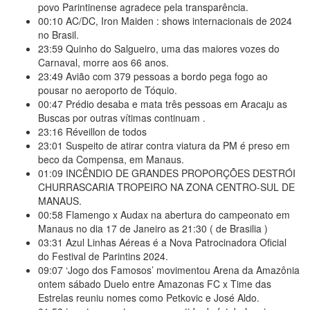
povo Parintinense agradece pela transparência.
00:10
AC/DC, Iron Maiden : shows internacionais de 2024
no Brasil.
23:59
Quinho do Salgueiro, uma das maiores vozes do
Carnaval, morre aos 66 anos.
23:49
Avião com 379 pessoas a bordo pega fogo ao
pousar no aeroporto de Tóquio.
00:47
Prédio desaba e mata três pessoas em Aracaju as
Buscas por outras vítimas continuam .
23:16
Réveillon de todos
23:01
Suspeito de atirar contra viatura da PM é preso em
beco da Compensa, em Manaus.
01:09
INCÊNDIO DE GRANDES PROPORÇÕES DESTRÓI
CHURRASCARIA TROPEIRO NA ZONA CENTRO-SUL DE
MANAUS.
00:58
Flamengo x Audax na abertura do campeonato em
Manaus no dia 17 de Janeiro as 21:30 ( de Brasilia )
03:31
Azul Linhas Aéreas é a Nova Patrocinadora Oficial
do Festival de Parintins 2024.
09:07
‘Jogo dos Famosos’ movimentou Arena da Amazônia
ontem sábado Duelo entre Amazonas FC x Time das
Estrelas reuniu nomes como Petkovic e José Aldo.