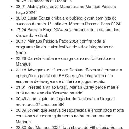
de 78 mil pessoas em Manaus.
08:21
Alok agita o povo Manauara no Manaus Passo a
Paço 2024.
08:03
Luísa Sonza embala o público jovem com hits de
sucesso durante 1° noite do ‘Manaus Passo a Paço 2024’
17:24
Passo a Paço 2024: veja horários de cada um dos
shows do festival.
00:17
Manaus Passo a Paço 2024 confira toda a
programação do maior festival de artes integradas do
Norte.
23:26
Carreta tomba e esmaga carro no ‘Chibatão em
Manaus.
23:18
Advogada e influencer Deolane Bezerra é presa em
operação da polícia de PE Operação Integration mira
esquema de lavagem de dinheiro e jogos ilegais.
01:01
Prestes a vir ao Brasil, Mariah Carey perde mãe e
irmã no mesmo dia ‘Coração partido’
00:49
Juan Izquierdo, jogador do Nacional do Uruguai,
morre aos 27 anos em SP.
00:39
Jovem que estava desaparecida é encontrada morta
com sinais de estrangulamento no bairro taruma em
Manaus.
23:30
Sou Manaus 2024′ terá shows de Pitty, Luísa Sonza,