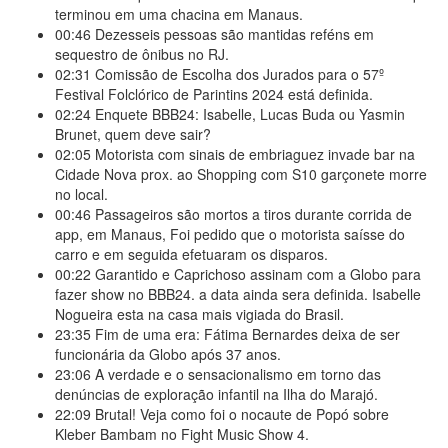
terminou em uma chacina em Manaus.
00:46
Dezesseis pessoas são mantidas reféns em
sequestro de ônibus no RJ.
02:31
Comissão de Escolha dos Jurados para o 57º
Festival Folclórico de Parintins 2024 está definida.
02:24
Enquete BBB24: Isabelle, Lucas Buda ou Yasmin
Brunet, quem deve sair?
02:05
Motorista com sinais de embriaguez invade bar na
Cidade Nova prox. ao Shopping com S10 garçonete morre
no local.
00:46
Passageiros são mortos a tiros durante corrida de
app, em Manaus, Foi pedido que o motorista saísse do
carro e em seguida efetuaram os disparos.
00:22
Garantido e Caprichoso assinam com a Globo para
fazer show no BBB24. a data ainda sera definida. Isabelle
Nogueira esta na casa mais vigiada do Brasil.
23:35
Fim de uma era: Fátima Bernardes deixa de ser
funcionária da Globo após 37 anos.
23:06
A verdade e o sensacionalismo em torno das
denúncias de exploração infantil na Ilha do Marajó.
22:09
Brutal! Veja como foi o nocaute de Popó sobre
Kleber Bambam no Fight Music Show 4.