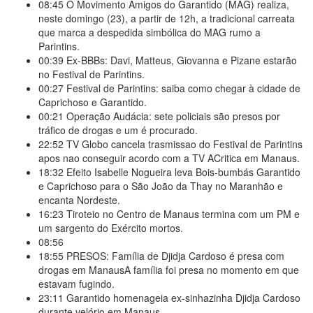
08:45
O Movimento Amigos do Garantido (MAG) realiza,
neste domingo (23), a partir de 12h, a tradicional carreata
que marca a despedida simbólica do MAG rumo a
Parintins.
00:39
Ex-BBBs: Davi, Matteus, Giovanna e Pizane estarão
no Festival de Parintins.
00:27
Festival de Parintins: saiba como chegar à cidade de
Caprichoso e Garantido.
00:21
Operação Audácia: sete policiais são presos por
tráfico de drogas e um é procurado.
22:52
TV Globo cancela trasmissao do Festival de Parintins
apos nao conseguir acordo com a TV ACritica em Manaus.
18:32
Efeito Isabelle Nogueira leva Bois-bumbás Garantido
e Caprichoso para o São João da Thay no Maranhão e
encanta Nordeste.
16:23
Tiroteio no Centro de Manaus termina com um PM e
um sargento do Exército mortos.
08:56
18:55
PRESOS: Família de Djidja Cardoso é presa com
drogas em ManausA família foi presa no momento em que
estavam fugindo.
23:11
Garantido homenageia ex-sinhazinha Djidja Cardoso
durante velório em Manaus