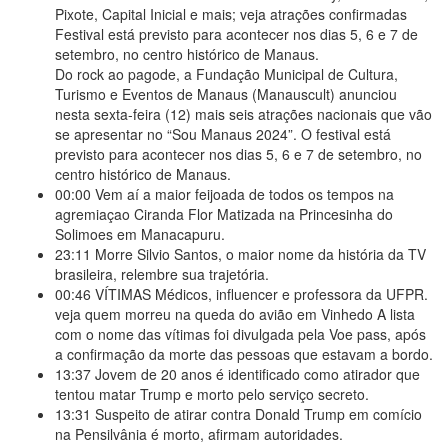
Pixote, Capital Inicial e mais; veja atrações confirmadas
Festival está previsto para acontecer nos dias 5, 6 e 7 de
setembro, no centro histórico de Manaus.
Do rock ao pagode, a Fundação Municipal de Cultura,
Turismo e Eventos de Manaus (Manauscult) anunciou
nesta sexta-feira (12) mais seis atrações nacionais que vão
se apresentar no “Sou Manaus 2024”. O festival está
previsto para acontecer nos dias 5, 6 e 7 de setembro, no
centro histórico de Manaus.
00:00
Vem aí a maior feijoada de todos os tempos na
agremiaçao Ciranda Flor Matizada na Princesinha do
Solimoes em Manacapuru.
23:11
Morre Silvio Santos, o maior nome da história da TV
brasileira, relembre sua trajetória.
00:46
VÍTIMAS Médicos, influencer e professora da UFPR.
veja quem morreu na queda do avião em Vinhedo A lista
com o nome das vítimas foi divulgada pela Voe pass, após
a confirmação da morte das pessoas que estavam a bordo.
13:37
Jovem de 20 anos é identificado como atirador que
tentou matar Trump e morto pelo serviço secreto.
13:31
Suspeito de atirar contra Donald Trump em comício
na Pensilvânia é morto, afirmam autoridades.