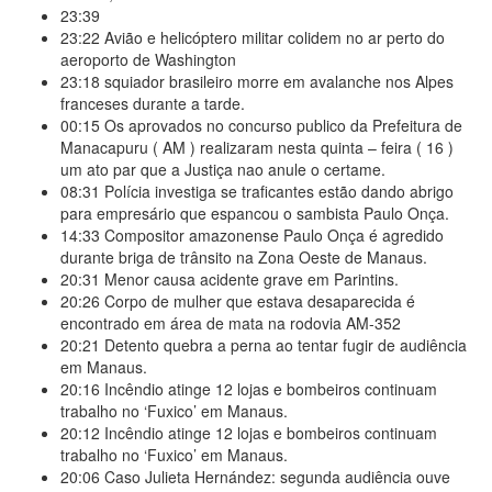
23:39
23:22
Avião e helicóptero militar colidem no ar perto do
aeroporto de Washington
23:18
squiador brasileiro morre em avalanche nos Alpes
franceses durante a tarde.
00:15
Os aprovados no concurso publico da Prefeitura de
Manacapuru ( AM ) realizaram nesta quinta – feira ( 16 )
um ato par que a Justiça nao anule o certame.
08:31
Polícia investiga se traficantes estão dando abrigo
para empresário que espancou o sambista Paulo Onça.
14:33
Compositor amazonense Paulo Onça é agredido
durante briga de trânsito na Zona Oeste de Manaus.
20:31
Menor causa acidente grave em Parintins.
20:26
Corpo de mulher que estava desaparecida é
encontrado em área de mata na rodovia AM-352
20:21
Detento quebra a perna ao tentar fugir de audiência
em Manaus.
20:16
Incêndio atinge 12 lojas e bombeiros continuam
trabalho no ‘Fuxico’ em Manaus.
20:12
Incêndio atinge 12 lojas e bombeiros continuam
trabalho no ‘Fuxico’ em Manaus.
20:06
Caso Julieta Hernández: segunda audiência ouve