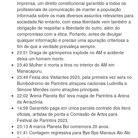
imprensa, um direito constitucional garantido a todos os
profissionais de comunicação de manter a população
informada sobre os mais diversos assuntos relevantes para
sociedade.No entanto, com essa liberdade vem também a
obrigação de respeitar a liberdade do outro, além do
compromisso com a ética. Portanto, antes de divulgar
qualquer informação é preciso uma apuração criteriosa a
fim de que a verdade prevaleça sempre.
23:51
Draga de garimpeiros explode no AM e acidente
deixa um homem morto.
23:40
Mulher é morta a tiros no interior do AM em
Manacapuru.
23:49
Festa dos Visitantes 2023, pela primeira vez sera no
Bumbódromo de Parintins atraçoes nacionais Ludmilla e
Simone Mendes como atrações principais.
22:02
‘Arena Planeta Boi’ leva magia de Parintins à Arena
da Amazônia.
14:58
Garantido paga em única parcela contrato dos itens
oficiais, artistas de ponta e Comissão de Artes para
Festival de Parintins 2023.
23:13
A marca Planeta Boi comemora 20 anos.
01:41
Contagem regressiva para Bye Bye Manaus Alo Alo