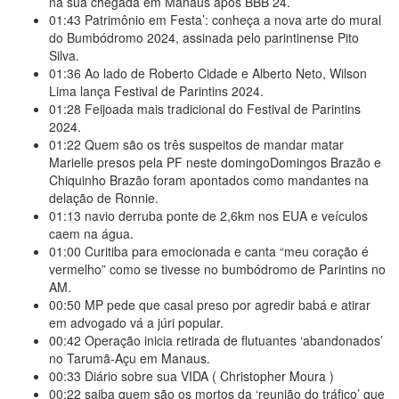
na sua chegada em Manaus após BBB 24.
01:43
Patrimônio em Festa’: conheça a nova arte do mural
do Bumbódromo 2024, assinada pelo parintinense Pito
Silva.
01:36
Ao lado de Roberto Cidade e Alberto Neto, Wilson
Lima lança Festival de Parintins 2024.
01:28
Feijoada mais tradicional do Festival de Parintins
2024.
01:22
Quem são os três suspeitos de mandar matar
Marielle presos pela PF neste domingoDomingos Brazão e
Chiquinho Brazão foram apontados como mandantes na
delação de Ronnie.
01:13
navio derruba ponte de 2,6km nos EUA e veículos
caem na água.
01:00
Curitiba para emocionada e canta “meu coração é
vermelho” como se tivesse no bumbódromo de Parintins no
AM.
00:50
MP pede que casal preso por agredir babá e atirar
em advogado vá a júri popular.
00:42
Operação inicia retirada de flutuantes ‘abandonados’
no Tarumã-Açu em Manaus.
00:33
Diário sobre sua VIDA ( Christopher Moura )
00:22
saiba quem são os mortos da ‘reunião do tráfico’ que