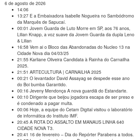
6 de agosto de 2026
14:06
13:27
E a Embaixadora Isabelle Nogueira no Sambódromo
da Marquês de Sapucaí.
00:01
Jovem Guarda de Luto Morre em SP, aos 76 anos,
Lilian Knapp, a voz suave da Jovem Guarda da dupla Leno
& Lilian
16:58
Vem ai o Bloco das Abandonadas do Nucleo 13 na
Cidade Nova dia 04/03/25
21:55
Karliane Oliveira Candidata à Rainha do Carnailha
2025.
21:51
ARTECULTURA | CARNAILHA 2025
00:21
O levantador David Assayag se despede esse ano
do Boi bumba Garantido.
00:16
Jeveny Mendonça A nova guardiã do Estandarte.
00:10
Dirigente que beijou jogadora escapa de ser preso e
é condenado a pagar multa.
00:06
Hoje, a equipe do Cetam Digital visitou o laboratório
de informática do Instituto IMF.
20:45
A ROTA DO ASSALTO EM MANAUS LINHA 640
CIDADE NOVA T3.
20:41
16 de fevereiro – Dia do Repórter Parabens a todos.