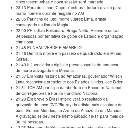
cinco testemunhas e nova sessão será marcada.
23:13
Para de filmar! ‘Capeta’ estupra, tortura e volta para
matar homem durante resgate no AM
22:35
Parintins de luto: morre Juarez Lima, artista
consagrado da ilha da Magia.
22:00
PF indicia Bolsonaro, Braga Netto, Heleno e outras
34 pessoas por tentativa de golpe de Estado e organização
criminosa.
21:48
PUNHAL VERDE E AMARELO
21:46
Dentista morre em passeio de quadriciclo em Minas
Gerais.
21:40
Influenciadora digital é presa suspeita de ameaçar
de morte advogado em Manaus
21:37
Em visita histórica ao Amazonas, governador Wilson
Lima recepciona presidente dos Estados Unidos, Joe Biden
21:31
TCE-AM participa da abertura do Encontro Nacional
de Corregedores e Fórum Fundiário Nacional.
21:26
Em breve o Brasil inteiro verá o resultado da
gravação do novo DVD/Blu-ray da artista mais escutada do
país, Simone Mendes, na Arena da Amazônia em Manaus.
A gravação se deu neste último sábado 16/11 para mais de
30 mil pessoas.
12:06
‘Nenhum de Nós’ em Manaus banda volta a cidade