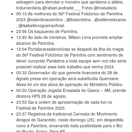
selvagem para derrotar o monstro que aprisiona a aldeia.
Indumentária @rafael.andrade___ Fotos @maludacio
00:10
As melhores do 56º Festival Folclorico de Parintins
2023 @valentinacoimbra , @liviacristina , @edilenetavares
, @isabellenogueiraoficial.
23:56
Os kaçaueres de Parintins.
12:40
Ao lado de ministros, Wilson Lima promete ampliar
alcance de Parintins.
12:04
Portalararasdenotícias se despedi da ilha da magia
do 56ª Festival Folclórico de Parintins com sentimento de
dever cumprido Parabéns a toda equipe sem vcs não seria
possível realizar esse belo trabalho que venha 2024.
00:32
Governador diz que gerente financeira do 28 de
Agosto presa em operação será substituída Querciane
Alves foi um dos alvos de operação do Ministério Público.
00:20
Operação Jogada Ensaiada do Gaeco – AM, prende
diretora HPS 28 de agosto.
23:53
Sai a ordem de apresentação de cada boi no
Festival de Parintins 2023.
23:37
Registros da tradicional Carreata do Movimento
Amigos do Garantido, neste domingo (25), em despedida
rumo à Parintins, emanando toda positividade para o Boi
do Povão. Fotos: Silvia KS