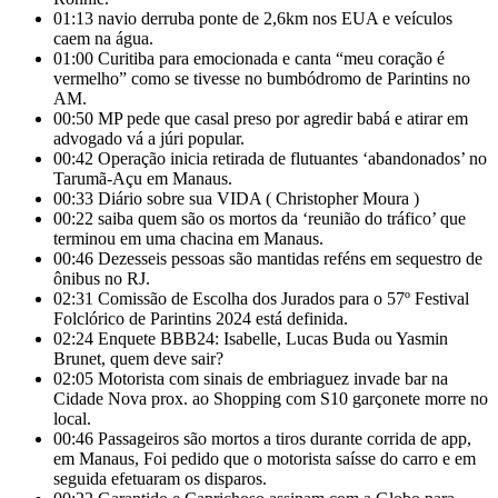
01:13
navio derruba ponte de 2,6km nos EUA e veículos
caem na água.
01:00
Curitiba para emocionada e canta “meu coração é
vermelho” como se tivesse no bumbódromo de Parintins no
AM.
00:50
MP pede que casal preso por agredir babá e atirar em
advogado vá a júri popular.
00:42
Operação inicia retirada de flutuantes ‘abandonados’ no
Tarumã-Açu em Manaus.
00:33
Diário sobre sua VIDA ( Christopher Moura )
00:22
saiba quem são os mortos da ‘reunião do tráfico’ que
terminou em uma chacina em Manaus.
00:46
Dezesseis pessoas são mantidas reféns em sequestro de
ônibus no RJ.
02:31
Comissão de Escolha dos Jurados para o 57º Festival
Folclórico de Parintins 2024 está definida.
02:24
Enquete BBB24: Isabelle, Lucas Buda ou Yasmin
Brunet, quem deve sair?
02:05
Motorista com sinais de embriaguez invade bar na
Cidade Nova prox. ao Shopping com S10 garçonete morre no
local.
00:46
Passageiros são mortos a tiros durante corrida de app,
em Manaus, Foi pedido que o motorista saísse do carro e em
seguida efetuaram os disparos.