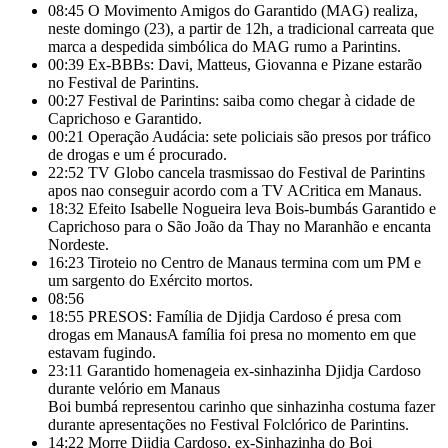
08:45
O Movimento Amigos do Garantido (MAG) realiza,
neste domingo (23), a partir de 12h, a tradicional carreata que
marca a despedida simbólica do MAG rumo a Parintins.
00:39
Ex-BBBs: Davi, Matteus, Giovanna e Pizane estarão
no Festival de Parintins.
00:27
Festival de Parintins: saiba como chegar à cidade de
Caprichoso e Garantido.
00:21
Operação Audácia: sete policiais são presos por tráfico
de drogas e um é procurado.
22:52
TV Globo cancela trasmissao do Festival de Parintins
apos nao conseguir acordo com a TV ACritica em Manaus.
18:32
Efeito Isabelle Nogueira leva Bois-bumbás Garantido e
Caprichoso para o São João da Thay no Maranhão e encanta
Nordeste.
16:23
Tiroteio no Centro de Manaus termina com um PM e
um sargento do Exército mortos.
08:56
18:55
PRESOS: Família de Djidja Cardoso é presa com
drogas em ManausA família foi presa no momento em que
estavam fugindo.
23:11
Garantido homenageia ex-sinhazinha Djidja Cardoso
durante velório em Manaus
Boi bumbá representou carinho que sinhazinha costuma fazer
durante apresentações no Festival Folclórico de Parintins.
14:22
Morre Djidja Cardoso, ex-Sinhazinha do Boi