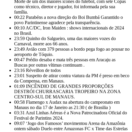
Morte de um dos maiores ícones do futebol, com sete Copas
como técnico, diretor e jogador, foi informada pela sua
família.
00:22
Parabéns a nova direção do Boi Bumbá Garantido o
povo Parintinense agradece pela transparência.
00:10
AC/DC, Iron Maiden : shows internacionais de 2024
no Brasil.
23:59
Quinho do Salgueiro, uma das maiores vozes do
Carnaval, morre aos 66 anos.
23:49
Avião com 379 pessoas a bordo pega fogo ao pousar no
aeroporto de Tóquio.
00:47
Prédio desaba e mata três pessoas em Aracaju as
Buscas por outras vítimas continuam .
23:16
Réveillon de todos
23:01
Suspeito de atirar contra viatura da PM é preso em beco
da Compensa, em Manaus.
01:09
INCÊNDIO DE GRANDES PROPORÇÕES
DESTRÓI CHURRASCARIA TROPEIRO NA ZONA
CENTRO-SUL DE MANAUS.
00:58
Flamengo x Audax na abertura do campeonato em
Manaus no dia 17 de Janeiro as 21:30 ( de Brasilia )
03:31
Azul Linhas Aéreas é a Nova Patrocinadora Oficial do
Festival de Parintins 2024.
09:07
‘Jogo dos Famosos’ movimentou Arena da Amazônia
ontem sábado Duelo entre Amazonas FC x Time das Estrelas