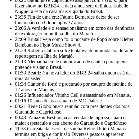
00:22
Garantido e Caprichoso assinam com a Globo para
fazer show no BBB24. a data ainda sera definida. Isabelle
Nogueira esta na casa mais vigiada do Brasil.
23:35
Fim de uma era: Fátima Bernardes deixa de ser
funcionária da Globo após 37 anos.
23:06
A verdade e o sensacionalismo em torno das denúncias
de exploração infantil na Ilha do Marajó.
22:09
Brutal! Veja como foi o nocaute de Popó sobre Kleber
Bambam no Fight Music Show 4.
21:29
Roberto Cabrini sofre tentativa de intimidação durante
reportagem na Ilha de Marajó.
21:13
Alemanha emite comunicado de cautela para quem
pretende visitar o Brasil.
01:53
Beatriz é a nova líder do BBB 24 saiba quem está na
mira da sister.
01:34
Cantor de forró é procurado por estupro de menina de
12 anos em Manaus.
01:26
Influenciador Vitinho Cell é assassinado em Manaus.
01:16
10 anos de assassinato de MC Daleste.
00:21
Rede Globo busca reunião com presidentes dos bois
Garantido e Caprichoso.
00:43
.Amazon Best inicia as vendas de ingressos para o
maior espetaculo a ceu aberto do Garantido e Caprichoso
11:58
Carreata da escola de samba Reino Unido Manaus
termina em briga e confusão Diversas pessoas aparecem