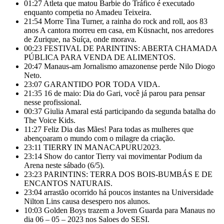
01:27
Atleta que matou Barbie do Tráfico é executado
enquanto competia no Amadeu Teixeira.
21:54
Morre Tina Turner, a rainha do rock and roll, aos 83
anos A cantora morreu em casa, em Küsnacht, nos arredores
de Zurique, na Suíça, onde morava.
00:23
FESTIVAL DE PARINTINS: ABERTA CHAMADA
PÚBLICA PARA VENDA DE ALIMENTOS.
20:47
Manaus-am Jornalismo amazonense perde Nilo Diogo
Neto.
23:07
GARANTIDO POR TODA VIDA.
21:35
16 de maio: Dia do Gari, você já parou para pensar
nesse profissional.
00:37
Giulia Amaral está participando da segunda batalha do
The Voice Kids.
11:27
Feliz Dia das Mães! Para todas as mulheres que
abençoaram o mundo com o milagre da criação.
23:11
TIERRY IN MANACAPURU2023.
23:14
Show do cantor Tierry vai movimentar Podium da
Arena neste sábado (6/5).
23:23
PARINTINS: TERRA DOS BOIS-BUMBÁS E DE
ENCANTOS NATURAIS.
23:04
arrastão ocorrido há poucos instantes na Universidade
Nilton Lins causa desespero nos alunos.
10:03
Golden Boys trazem a Jovem Guarda para Manaus no
dia 06 – 05 – 2023 nos Saloes do SESI.