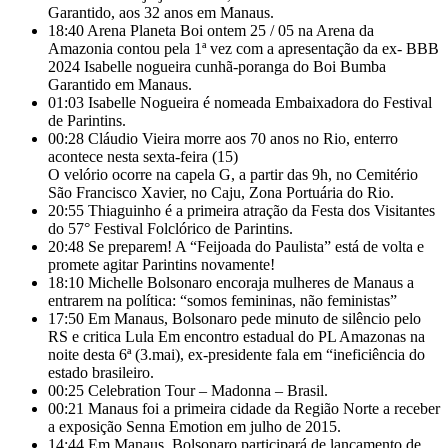
Garantido, aos 32 anos em Manaus.
18:40
Arena Planeta Boi ontem 25 / 05 na Arena da
Amazonia contou pela 1ª vez com a apresentação da ex- BBB
2024 Isabelle nogueira cunhã-poranga do Boi Bumba
Garantido em Manaus.
01:03
Isabelle Nogueira é nomeada Embaixadora do Festival
de Parintins.
00:28
Cláudio Vieira morre aos 70 anos no Rio, enterro
acontece nesta sexta-feira (15)
O velório ocorre na capela G, a partir das 9h, no Cemitério
São Francisco Xavier, no Caju, Zona Portuária do Rio.
20:55
Thiaguinho é a primeira atração da Festa dos Visitantes
do 57° Festival Folclórico de Parintins.
20:48
Se preparem! A “Feijoada do Paulista” está de volta e
promete agitar Parintins novamente!
18:10
Michelle Bolsonaro encoraja mulheres de Manaus a
entrarem na política: “somos femininas, não feministas”
17:50
Em Manaus, Bolsonaro pede minuto de silêncio pelo
RS e critica Lula Em encontro estadual do PL Amazonas na
noite desta 6ª (3.mai), ex-presidente fala em “ineficiência do
estado brasileiro.
00:25
Celebration Tour – Madonna – Brasil.
00:21
Manaus foi a primeira cidade da Região Norte a receber
a exposição Senna Emotion em julho de 2015.
14:44
Em Manaus, Bolsonaro participará de lançamento de