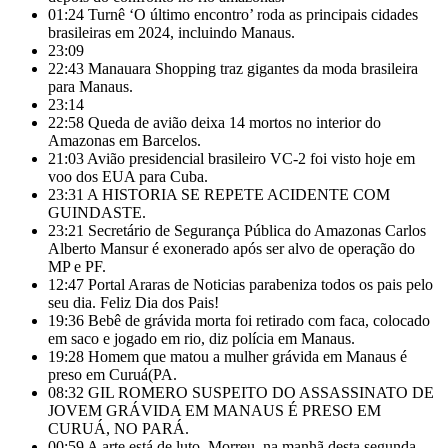
01:24
Turnê ‘O último encontro’ roda as principais cidades
brasileiras em 2024, incluindo Manaus.
23:09
22:43
Manauara Shopping traz gigantes da moda brasileira
para Manaus.
23:14
22:58
Queda de avião deixa 14 mortos no interior do
Amazonas em Barcelos.
21:03
Avião presidencial brasileiro VC-2 foi visto hoje em
voo dos EUA para Cuba.
23:31
A HISTORIA SE REPETE ACIDENTE COM
GUINDASTE.
23:21
Secretário de Segurança Pública do Amazonas Carlos
Alberto Mansur é exonerado após ser alvo de operação do
MP e PF.
12:47
Portal Araras de Noticias parabeniza todos os pais pelo
seu dia. Feliz Dia dos Pais!
19:36
Bebê de grávida morta foi retirado com faca, colocado
em saco e jogado em rio, diz polícia em Manaus.
19:28
Homem que matou a mulher grávida em Manaus é
preso em Curuá(PA.
08:32
GIL ROMERO SUSPEITO DO ASSASSINATO DE
JOVEM GRÁVIDA EM MANAUS É PRESO EM
CURUÁ, NO PARÁ.
00:59
A arte está de luto. Morreu, na manhã desta segunda-