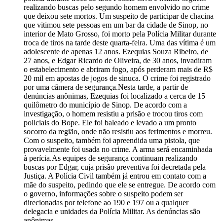
realizando buscas pelo segundo homem envolvido no crime
que deixou sete mortos. Um suspeito de participar de chacina
que vitimou sete pessoas em um bar da cidade de Sinop, no
interior de Mato Grosso, foi morto pela Polícia Militar durante
troca de tiros na tarde deste quarta-feira. Uma das vítima é um
adolescente de apenas 12 anos. Ezequias Souza Ribeiro, de
27 anos, e Edgar Ricardo de Oliveira, de 30 anos, invadiram
o estabelecimento e abriram fogo, após perderam mais de R$
20 mil em apostas de jogos de sinuca. O crime foi registrado
por uma câmera de segurança.Nesta tarde, a partir de
denúncias anônimas, Ezequias foi localizado a cerca de 15
quilômetro do município de Sinop. De acordo com a
investigação, o homem resistiu a prisão e trocou tiros com
policiais do Bope. Ele foi baleado e levado a um pronto
socorro da região, onde não resistiu aos ferimentos e morreu.
Com o suspeito, também foi apreendida uma pistola, que
provavelmente foi usada no crime. A arma será encaminhada
à perícia.As equipes de segurança continuam realizando
buscas por Edgar, cuja prisão preventiva foi decretada pela
Justiça. A Polícia Civil também já entrou em contato com a
mãe do suspeito, pedindo que ele se entregue. De acordo com
o governo, informações sobre o suspeito podem ser
direcionadas por telefone ao 190 e 197 ou a qualquer
delegacia e unidades da Polícia Militar. As denúncias são
anônimas.