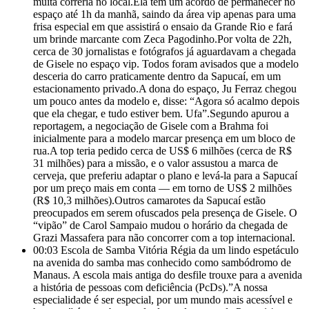
muita correria no local.Ela tem um acordo de permanecer no
espaço até 1h da manhã, saindo da área vip apenas para uma
frisa especial em que assistirá o ensaio da Grande Rio e fará
um brinde marcante com Zeca Pagodinho.Por volta de 22h,
cerca de 30 jornalistas e fotógrafos já aguardavam a chegada
de Gisele no espaço vip. Todos foram avisados que a modelo
desceria do carro praticamente dentro da Sapucaí, em um
estacionamento privado.A dona do espaço, Ju Ferraz chegou
um pouco antes da modelo e, disse: “Agora só acalmo depois
que ela chegar, e tudo estiver bem. Ufa”.Segundo apurou a
reportagem, a negociação de Gisele com a Brahma foi
inicialmente para a modelo marcar presença em um bloco de
rua.A top teria pedido cerca de US$ 6 milhões (cerca de R$
31 milhões) para a missão, e o valor assustou a marca de
cerveja, que preferiu adaptar o plano e levá-la para a Sapucaí
por um preço mais em conta — em torno de US$ 2 milhões
(R$ 10,3 milhões).Outros camarotes da Sapucaí estão
preocupados em serem ofuscados pela presença de Gisele. O
“vipão” de Carol Sampaio mudou o horário da chegada de
Grazi Massafera para não concorrer com a top internacional.
00:03
Escola de Samba Vitória Régia da um lindo espetáculo
na avenida do samba mas conhecido como sambódromo de
Manaus. A escola mais antiga do desfile trouxe para a avenida
a história de pessoas com deficiência (PcDs).”A nossa
especialidade é ser especial, por um mundo mais acessível e