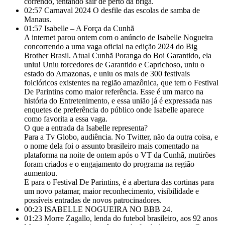
correndo, tentando sair de perto da briga.
02:57
Carnaval 2024 O desfile das escolas de samba de
Manaus.
01:57
Isabelle – A Força da Cunhã
A internet parou ontem com o anúncio de Isabelle Nogueira
concorrendo a uma vaga oficial na edição 2024 do Big
Brother Brasil. Atual Cunhã Poranga do Boi Garantido, ela
uniu! Uniu torcedores de Garantido e Caprichoso, uniu o
estado do Amazonas, e uniu os mais de 300 festivais
folclóricos existentes na região amazônica, que tem o Festival
De Parintins como maior referência. Esse é um marco na
história do Entretenimento, e essa união já é expressada nas
enquetes de preferência do público onde Isabelle aparece
como favorita a essa vaga.
O que a entrada da Isabelle representa?
Para a Tv Globo, audiência. No Twitter, não da outra coisa, e
o nome dela foi o assunto brasileiro mais comentado na
plataforma na noite de ontem após o VT da Cunhã, mutirões
foram criados e o engajamento do programa na região
aumentou.
E para o Festival De Parintins, é a abertura das cortinas para
um novo patamar, maior reconhecimento, visibilidade e
possíveis entradas de novos patrocinadores.
00:23
ISABELLE NOGUEIRA NO BBB 24.
01:23
Morre Zagallo, lenda do futebol brasileiro, aos 92 anos