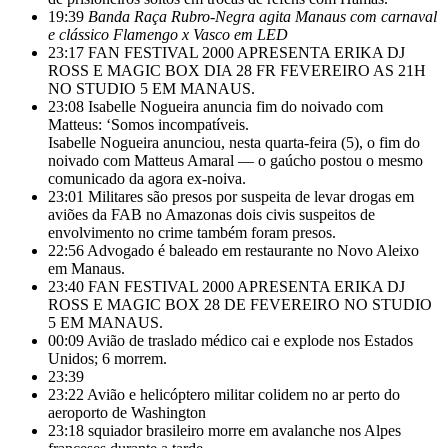
19:39
Banda Raça Rubro-Negra agita Manaus com carnaval
e clássico Flamengo x Vasco em LED
23:17
FAN FESTIVAL 2000 APRESENTA ERIKA DJ
ROSS E MAGIC BOX DIA 28 FR FEVEREIRO AS 21H
NO STUDIO 5 EM MANAUS.
23:08
Isabelle Nogueira anuncia fim do noivado com
Matteus: ‘Somos incompatíveis.
Isabelle Nogueira anunciou, nesta quarta-feira (5), o fim do
noivado com Matteus Amaral — o gaúcho postou o mesmo
comunicado da agora ex-noiva.
23:01
Militares são presos por suspeita de levar drogas em
aviões da FAB no Amazonas dois civis suspeitos de
envolvimento no crime também foram presos.
22:56
Advogado é baleado em restaurante no Novo Aleixo
em Manaus.
23:40
FAN FESTIVAL 2000 APRESENTA ERIKA DJ
ROSS E MAGIC BOX 28 DE FEVEREIRO NO STUDIO
5 EM MANAUS.
00:09
Avião de traslado médico cai e explode nos Estados
Unidos; 6 morrem.
23:39
23:22
Avião e helicóptero militar colidem no ar perto do
aeroporto de Washington
23:18
squiador brasileiro morre em avalanche nos Alpes