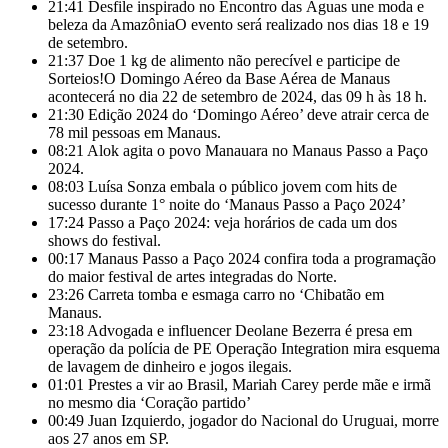
21:41
Desfile inspirado no Encontro das Águas une moda e
beleza da AmazôniaO evento será realizado nos dias 18 e 19
de setembro.
21:37
Doe 1 kg de alimento não perecível e participe de
Sorteios!​O Domingo Aéreo da Base Aérea de Manaus
acontecerá no dia 22 de setembro de 2024, das 09 h às 18 h.
21:30
Edição 2024 do ‘Domingo Aéreo’ deve atrair cerca de
78 mil pessoas em Manaus.
08:21
Alok agita o povo Manauara no Manaus Passo a Paço
2024.
08:03
Luísa Sonza embala o público jovem com hits de
sucesso durante 1° noite do ‘Manaus Passo a Paço 2024’
17:24
Passo a Paço 2024: veja horários de cada um dos
shows do festival.
00:17
Manaus Passo a Paço 2024 confira toda a programação
do maior festival de artes integradas do Norte.
23:26
Carreta tomba e esmaga carro no ‘Chibatão em
Manaus.
23:18
Advogada e influencer Deolane Bezerra é presa em
operação da polícia de PE Operação Integration mira esquema
de lavagem de dinheiro e jogos ilegais.
01:01
Prestes a vir ao Brasil, Mariah Carey perde mãe e irmã
no mesmo dia ‘Coração partido’
00:49
Juan Izquierdo, jogador do Nacional do Uruguai, morre
aos 27 anos em SP.