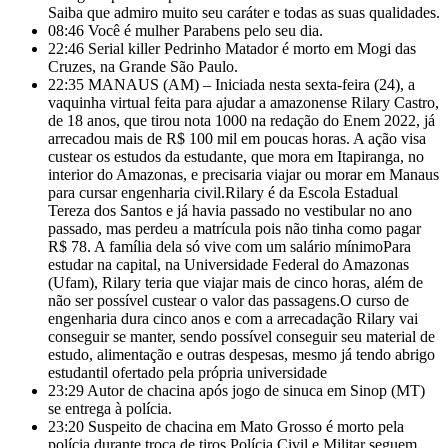
Saiba que admiro muito seu caráter e todas as suas qualidades.
08:46
Você é mulher Parabens pelo seu dia.
22:46
Serial killer Pedrinho Matador é morto em Mogi das
Cruzes, na Grande São Paulo.
22:35
MANAUS (AM) – Iniciada nesta sexta-feira (24), a
vaquinha virtual feita para ajudar a amazonense Rilary Castro,
de 18 anos, que tirou nota 1000 na redação do Enem 2022, já
arrecadou mais de R$ 100 mil em poucas horas. A ação visa
custear os estudos da estudante, que mora em Itapiranga, no
interior do Amazonas, e precisaria viajar ou morar em Manaus
para cursar engenharia civil.Rilary é da Escola Estadual
Tereza dos Santos e já havia passado no vestibular no ano
passado, mas
perdeu a matrícula pois não tinha como pagar
R$ 78. A família dela só vive com um salário mínimoPara
estudar na capital, na Universidade Federal do Amazonas
(Ufam), Rilary teria que viajar mais de cinco horas, além de
não ser possível custear o valor das passagens.O curso de
engenharia dura cinco anos e com a arrecadação Rilary vai
conseguir se manter, sendo possível conseguir seu material de
estudo, alimentação e outras despesas, mesmo já tendo abrigo
estudantil ofertado pela própria universidade
23:29
Autor de chacina após jogo de sinuca em Sinop (MT)
se entrega à polícia.
23:20
Suspeito de chacina em Mato Grosso é morto pela
polícia durante troca de tiros Polícia Civil e Militar seguem