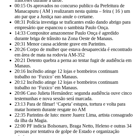
franceses durante a tarde.
00:15
Os aprovados no concurso publico da Prefeitura de
Manacapuru ( AM ) realizaram nesta quinta – feira ( 16 ) um
ato par que a Justiça nao anule o certame.
08:31
Polícia investiga se traficantes estão dando abrigo para
empresário que espancou o sambista Paulo Onça.
14:33
Compositor amazonense Paulo Onça é agredido
durante briga de trânsito na Zona Oeste de Manaus.
20:31
Menor causa acidente grave em Parintins.
20:26
Corpo de mulher que estava desaparecida é encontrado
em área de mata na rodovia AM-352
20:21
Detento quebra a perna ao tentar fugir de audiência em
Manaus.
20:16
Incêndio atinge 12 lojas e bombeiros continuam
trabalho no ‘Fuxico’ em Manaus.
20:12
Incêndio atinge 12 lojas e bombeiros continuam
trabalho no ‘Fuxico’ em Manaus.
20:06
Caso Julieta Hernández: segunda audiência ouve cinco
testemunhas e nova sessão será marcada.
23:13
Para de filmar! ‘Capeta’ estupra, tortura e volta para
matar homem durante resgate no AM
22:35
Parintins de luto: morre Juarez Lima, artista consagrado
da ilha da Magia.
22:00
PF indicia Bolsonaro, Braga Netto, Heleno e outras 34
pessoas por tentativa de golpe de Estado e organização