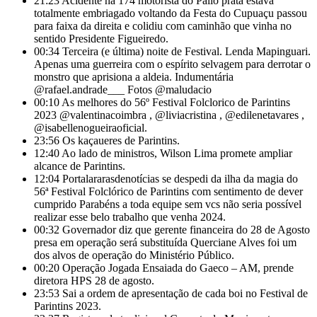
21:23
Acidente na 174 motorista do Palio prata estava
totalmente embriagado voltando da Festa do Cupuaçu passou
para faixa da direita e colidiu com caminhão que vinha no
sentido Presidente Figueiredo.
00:34
Terceira (e última) noite de Festival. Lenda Mapinguari.
Apenas uma guerreira com o espírito selvagem para derrotar o
monstro que aprisiona a aldeia. Indumentária
@rafael.andrade___ Fotos @maludacio
00:10
As melhores do 56º Festival Folclorico de Parintins
2023 @valentinacoimbra , @liviacristina , @edilenetavares ,
@isabellenogueiraoficial.
23:56
Os kaçaueres de Parintins.
12:40
Ao lado de ministros, Wilson Lima promete ampliar
alcance de Parintins.
12:04
Portalararasdenotícias se despedi da ilha da magia do
56ª Festival Folclórico de Parintins com sentimento de dever
cumprido Parabéns a toda equipe sem vcs não seria possível
realizar esse belo trabalho que venha 2024.
00:32
Governador diz que gerente financeira do 28 de Agosto
presa em operação será substituída Querciane Alves foi um
dos alvos de operação do Ministério Público.
00:20
Operação Jogada Ensaiada do Gaeco – AM, prende
diretora HPS 28 de agosto.
23:53
Sai a ordem de apresentação de cada boi no Festival de
Parintins 2023.