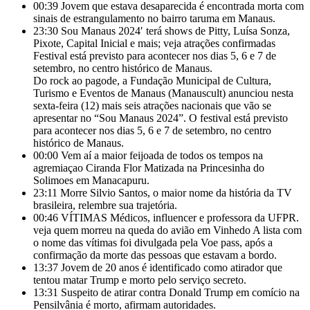
00:39
Jovem que estava desaparecida é encontrada morta com
sinais de estrangulamento no bairro taruma em Manaus.
23:30
Sou Manaus 2024′ terá shows de Pitty, Luísa Sonza,
Pixote, Capital Inicial e mais; veja atrações confirmadas
Festival está previsto para acontecer nos dias 5, 6 e 7 de
setembro, no centro histórico de Manaus.
Do rock ao pagode, a Fundação Municipal de Cultura,
Turismo e Eventos de Manaus (Manauscult) anunciou nesta
sexta-feira (12) mais seis atrações nacionais que vão se
apresentar no “Sou Manaus 2024”. O festival está previsto
para acontecer nos dias 5, 6 e 7 de setembro, no centro
histórico de Manaus.
00:00
Vem aí a maior feijoada de todos os tempos na
agremiaçao Ciranda Flor Matizada na Princesinha do
Solimoes em Manacapuru.
23:11
Morre Silvio Santos, o maior nome da história da TV
brasileira, relembre sua trajetória.
00:46
VÍTIMAS Médicos, influencer e professora da UFPR.
veja quem morreu na queda do avião em Vinhedo A lista com
o nome das vítimas foi divulgada pela Voe pass, após a
confirmação da morte das pessoas que estavam a bordo.
13:37
Jovem de 20 anos é identificado como atirador que
tentou matar Trump e morto pelo serviço secreto.
13:31
Suspeito de atirar contra Donald Trump em comício na
Pensilvânia é morto, afirmam autoridades.