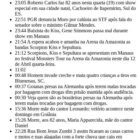
23:05
Roberto Carlos faz 82 anos nesta quarta (19) com show
especial em sua cidade natal, Cachoeiro de Itapemirim, Sul do
ES.
22:51
PGR denuncia Moro por calúnia ao STF após fala do
senador sobre o ministro Gilmar Mendes.
23:44
Baixista do Kiss, Gene Simmons passa mal durante
show em Manaus
21:54
A espera acabou e amanha na Arena da Amazonia as
bandas Scorpion Kiss e Sepultura.
21:12
Scorpions, Kiss e Sepultara se apresentam em Manaus
no festival Monsters Tour na Arena da Amazonia neste dia 12
de Abril quarta-feira.
11:02
00:48
Homem invade creche e mata quatro crianças a tiros em
Blumenau, SC.
00:37
Goianas presas na Alemanha após terem malas trocadas
por bagagem com drogas têm prisão mantida após audiência.
00:30
Veja quem são as brasileiras presas na Alemanha após
terem malas trocadas por bagagem com drogas.
15:36
Morre mãe do cantor Leonardo; velório acontece neste
domingo em Goiânia
15:26
Morre, aos 82 anos, Maria Apparecida, mãe do cantor
Daniel
22:28
Rua Bom Jesus Zumbi 3 assim ficaram as casas carros
e motos e ruas alagadas com a forte chuva que caiu em