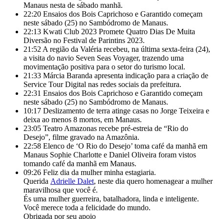
Manaus nesta de sábado manhã.
22:20
Ensaios dos Bois Caprichoso e Garantido começam
neste sábado (25) no Sambódromo de Manaus.
22:13
Kwati Club 2023 Promete Quatro Dias De Muita
Diversão no Festival de Parintins 2023.
21:52
A região da Valéria recebeu, na última sexta-feira (24),
a visita do navio Seven Seas Voyager, trazendo uma
movimentação positiva para o setor do turismo local.
21:33
Márcia Baranda apresenta indicação para a criação de
Service Tour Digital nas redes sociais da prefeitura.
22:31
Ensaios dos Bois Caprichoso e Garantido começam
neste sábado (25) no Sambódromo de Manaus.
10:17
Deslizamento de terra atinge casas no Jorge Teixeira e
deixa ao menos 8 mortos, em Manaus.
23:05
Teatro Amazonas recebe pré-estreia de “Rio do
Desejo”, filme gravado na Amazônia.
22:58
Elenco de ‘O Rio do Desejo’ toma café da manhã em
Manaus Sophie Charlotte e Daniel Oliveira foram vistos
tomando café da manhã em Manaus.
09:26
Feliz dia da mulher minha estagiaria.
Querida
Adrielle Dalet
, neste dia quero homenagear a mulher
maravilhosa que você é.
És uma mulher guerreira, batalhadora, linda e inteligente.
Você merece toda a felicidade do mundo.
Obrigada por seu apoio