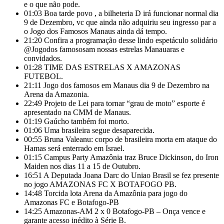
e o que não pode.
01:03
Boa tarde povo , a bilheteria D irá funcionar normal dia
9 de Dezembro, vc que ainda não adquiriu seu ingresso par a
o Jogo dos Famosos Manaus ainda dá tempo.
21:20
Confira a programação desse lindo espetáculo solidário
@Jogodos famososam nossas estrelas Manauaras e
convidados.
01:28
TIME DAS ESTRELAS X AMAZONAS
FUTEBOL.
21:11
Jogo dos famosos em Manaus dia 9 de Dezembro na
Arena da Amazonia.
22:49
Projeto de Lei para tornar “grau de moto” esporte é
apresentado na CMM de Manaus.
01:19
Gaúcho também foi morto.
01:06
Uma brasileira segue desaparecida.
00:55
Bruna Valeanu: corpo de brasileira morta em ataque do
Hamas será enterrado em Israel.
01:15
Campus Party Amazônia traz Bruce Dickinson, do Iron
Maiden nos dias 11 a 15 de Outubro.
16:51
A Deputada Joana Darc do Uniao Brasil se fez presente
no jogo AMAZONAS FC X BOTAFOGO PB.
14:48
Torcida lota Arena da Amazônia para jogo do
Amazonas FC e Botafogo-PB
14:25
Amazonas-AM 2 x 0 Botafogo-PB – Onça vence e
garante acesso inédito à Série B.