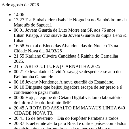
6 de agosto de 2026
14:06
13:27
E a Embaixadora Isabelle Nogueira no Sambódromo da
Marquês de Sapucaí.
00:01
Jovem Guarda de Luto Morre em SP, aos 76 anos,
Lilian Knapp, a voz suave da Jovem Guarda da dupla Leno &
Lilian
16:58
Vem ai o Bloco das Abandonadas do Nucleo 13 na
Cidade Nova dia 04/03/25
21:55
Karliane Oliveira Candidata à Rainha do Carnailha
2025.
21:51
ARTECULTURA | CARNAILHA 2025
00:21
O levantador David Assayag se despede esse ano do
Boi bumba Garantido.
00:16
Jeveny Mendonça A nova guardiã do Estandarte.
00:10
Dirigente que beijou jogadora escapa de ser preso e é
condenado a pagar multa.
00:06
Hoje, a equipe do Cetam Digital visitou o laboratório
de informática do Instituto IMF.
20:45
A ROTA DO ASSALTO EM MANAUS LINHA 640
CIDADE NOVA T3.
20:41
16 de fevereiro – Dia do Repórter Parabens a todos.
20:37
Israel emite alerta para Brasil e outros países com dados
de prisioneiros soltos em trocas de reféns com Hamas.