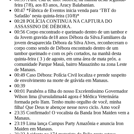
feira (7/8), aos 83 anos, Aracy Balabanian.
00:47
*Fábrica de Eventos inicia venda para ‘TBT do
Safadão’ nesta quinta-feira (10/8)*
00:28
POLÍCIA CONTINUA NA CAPTURA DO
ASSASSINO DE DÉBORA.
00:56
Corpo encontrado e queimado dentro de um tambor e
da Jovem gravida de18 anos Débora da Silva.Familiares da
jovem desaparecida Débora da Silva Alves, reconheceram o
corpo como sendo de Débora encontrado dentro de um
tambor queimado e com os pés cortados, na manhã desta
quinta-feira ( 3 ) de agosto, em uma área de mata próx. a
comunidade Parque Mauá, bairro Mauazinho na zona Leste
de Manaus.
00:49
Caso Débora: Polícia Civil localiza e prende suspeito
de envolvimento na morte de grávida em Manaus.
00:39
00:01
Parabéns a filha do nosso Excelentíssimo Governador
Wilson lima @ursulalima44 agora é Médica Veterinária
formada pelo Ifam. Tenho muito orgulho de você, minha
filha! Que Deus te abençoe nesse novo ciclo. Amo você
23:35
Confirmado! O vocalista da Banda Iron Maiden vem a
Manaus.
23:19
Lima lança Campus Party Amazônia e anuncia Iron
Maiden em Manaus.