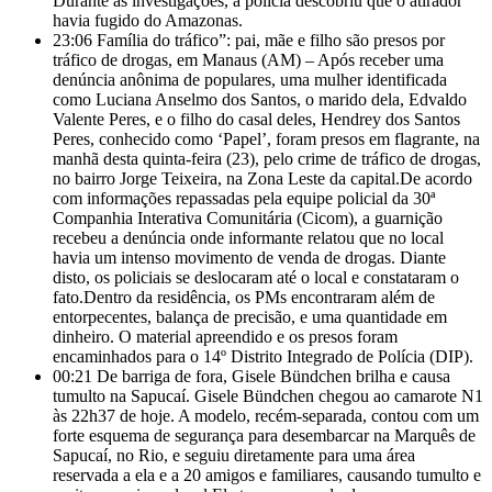
Durante as investigações, a polícia descobriu que o atirador
havia fugido do Amazonas.
23:06
Família do tráfico”: pai, mãe e filho são presos por
tráfico de drogas, em Manaus (AM) – Após receber uma
denúncia anônima de populares, uma mulher identificada
como Luciana Anselmo dos Santos, o marido dela, Edvaldo
Valente Peres, e o filho do casal deles, Hendrey dos Santos
Peres, conhecido como ‘Papel’, foram presos em flagrante, na
manhã desta quinta-feira (23), pelo crime de tráfico de drogas,
no bairro Jorge Teixeira, na Zona Leste da capital.De acordo
com informações repassadas pela equipe policial da 30ª
Companhia Interativa Comunitária (Cicom), a guarnição
recebeu a denúncia onde informante relatou que no local
havia um intenso movimento de venda de drogas. Diante
disto, os policiais se deslocaram até o local e constataram o
fato.Dentro da residência, os PMs encontraram além de
entorpecentes, balança de precisão, e uma quantidade em
dinheiro. O material apreendido e os presos foram
encaminhados para o 14º Distrito Integrado de Polícia (DIP).
00:21
De barriga de fora, Gisele Bündchen brilha e causa
tumulto na Sapucaí. Gisele Bündchen chegou ao camarote N1
às 22h37 de hoje. A modelo, recém-separada, contou com um
forte esquema de segurança para desembarcar na Marquês de
Sapucaí, no Rio, e seguiu diretamente para uma área
reservada a ela e a 20 amigos e familiares, causando tumulto e