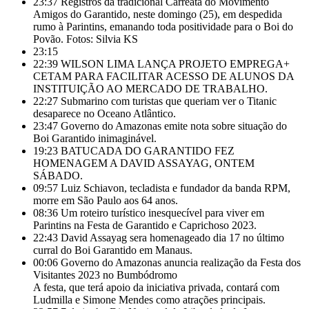
23:37
Registros da tradicional Carreata do Movimento
Amigos do Garantido, neste domingo (25), em despedida
rumo à Parintins, emanando toda positividade para o Boi do
Povão. Fotos: Silvia KS
23:15
22:39
WILSON LIMA LANÇA PROJETO EMPREGA+
CETAM PARA FACILITAR ACESSO DE ALUNOS DA
INSTITUIÇÃO AO MERCADO DE TRABALHO.
22:27
Submarino com turistas que queriam ver o Titanic
desaparece no Oceano Atlântico.
23:47
Governo do Amazonas emite nota sobre situação do
Boi Garantido inimaginável.
19:23
BATUCADA DO GARANTIDO FEZ
HOMENAGEM A DAVID ASSAYAG, ONTEM
SÁBADO.
09:57
Luiz Schiavon, tecladista e fundador da banda RPM,
morre em São Paulo aos 64 anos.
08:36
Um roteiro turístico inesquecível para viver em
Parintins na Festa de Garantido e Caprichoso 2023.
22:43
David Assayag sera homenageado dia 17 no último
curral do Boi Garantido em Manaus.
00:06
Governo do Amazonas anuncia realização da Festa dos
Visitantes 2023 no Bumbódromo
A festa, que terá apoio da iniciativa privada, contará com
Ludmilla e Simone Mendes como atrações principais.