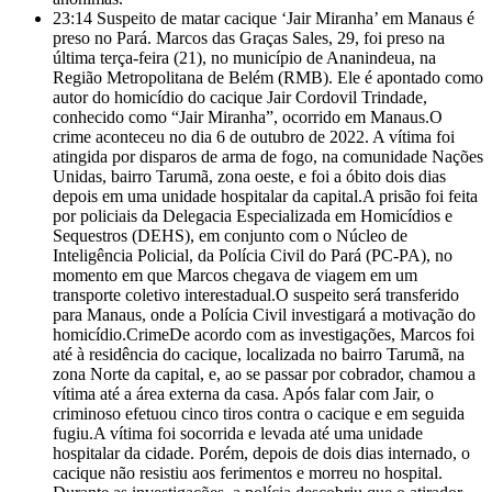
23:14
Suspeito de matar cacique ‘Jair Miranha’ em Manaus é
preso no Pará. Marcos das Graças Sales, 29, foi preso na
última terça-feira (21), no município de Ananindeua, na
Região Metropolitana de Belém (RMB). Ele é apontado como
autor do homicídio do cacique Jair Cordovil Trindade,
conhecido como “Jair Miranha”, ocorrido em Manaus.O
crime aconteceu no dia 6 de outubro de 2022. A vítima foi
atingida por disparos de arma de fogo, na comunidade Nações
Unidas, bairro Tarumã, zona oeste, e foi a óbito dois dias
depois em uma unidade hospitalar da capital.A prisão foi feita
por policiais da Delegacia Especializada em Homicídios e
Sequestros (DEHS), em conjunto com o Núcleo de
Inteligência Policial, da Polícia Civil do Pará (PC-PA), no
momento em que Marcos chegava de viagem em um
transporte coletivo interestadual.O suspeito será transferido
para Manaus, onde a Polícia Civil investigará a motivação do
homicídio.CrimeDe acordo com as investigações, Marcos foi
até à residência do cacique, localizada no bairro Tarumã, na
zona Norte da capital, e, ao se passar por cobrador, chamou a
vítima até a área externa da casa. Após falar com Jair, o
criminoso efetuou cinco tiros contra o cacique e em seguida
fugiu.A vítima foi socorrida e levada até uma unidade
hospitalar da cidade. Porém, depois de dois dias internado, o
cacique não resistiu aos ferimentos e morreu no hospital.