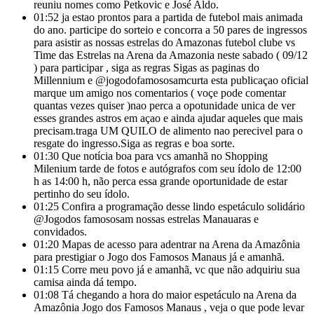
reuniu nomes como Petkovic e José Aldo.
01:52
ja estao prontos para a partida de futebol mais animada
do ano. participe do sorteio e concorra a 50 pares de ingressos
para asistir as nossas estrelas do Amazonas futebol clube vs
Time das Estrelas na Arena da Amazonia neste sabado ( 09/12
) para participar , siga as regras Sigas as paginas do
Millennium e @jogodofamososamcurta esta publicaçao oficial
marque um amigo nos comentarios ( voçe pode comentar
quantas vezes quiser )nao perca a opotunidade unica de ver
esses grandes astros em açao e ainda ajudar aqueles que mais
precisam.traga UM QUILO de alimento nao perecivel para o
resgate do ingresso.Siga as regras e boa sorte.
01:30
Que notícia boa para vcs amanhã no Shopping
Milenium tarde de fotos e autógrafos com seu ídolo de 12:00
h as 14:00 h, não perca essa grande oportunidade de estar
pertinho do seu ídolo.
01:25
Confira a programação desse lindo espetáculo solidário
@Jogodos famososam nossas estrelas Manauaras e
convidados.
01:20
Mapas de acesso para adentrar na Arena da Amazônia
para prestigiar o Jogo dos Famosos Manaus já e amanhã.
01:15
Corre meu povo já e amanhã, vc que não adquiriu sua
camisa ainda dá tempo.
01:08
Tá chegando a hora do maior espetáculo na Arena da
Amazônia Jogo dos Famosos Manaus , veja o que pode levar