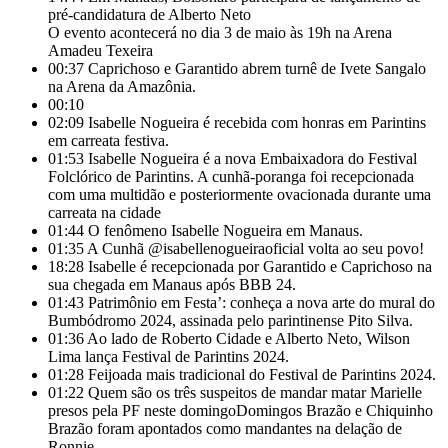
pré-candidatura de Alberto Neto
O evento acontecerá no dia 3 de maio às 19h na Arena
Amadeu Texeira
00:37
Caprichoso e Garantido abrem turnê de Ivete Sangalo
na Arena da Amazônia.
00:10
02:09
Isabelle Nogueira é recebida com honras em Parintins
em carreata festiva.
01:53
Isabelle Nogueira é a nova Embaixadora do Festival
Folclórico de Parintins. A cunhã-poranga foi recepcionada
com uma multidão e posteriormente ovacionada durante uma
carreata na cidade
01:44
O fenômeno Isabelle Nogueira em Manaus.
01:35
A Cunhã @isabellenogueiraoficial volta ao seu povo!
18:28
Isabelle é recepcionada por Garantido e Caprichoso na
sua chegada em Manaus após BBB 24.
01:43
Patrimônio em Festa’: conheça a nova arte do mural do
Bumbódromo 2024, assinada pelo parintinense Pito Silva.
01:36
Ao lado de Roberto Cidade e Alberto Neto, Wilson
Lima lança Festival de Parintins 2024.
01:28
Feijoada mais tradicional do Festival de Parintins 2024.
01:22
Quem são os três suspeitos de mandar matar Marielle
presos pela PF neste domingoDomingos Brazão e Chiquinho
Brazão foram apontados como mandantes na delação de
Ronnie.