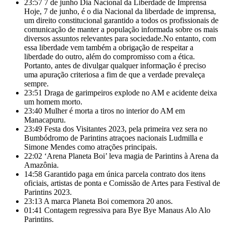
23:57
7 de junho Dia Nacional da Liberdade de Imprensa
Hoje, 7 de junho, é o dia Nacional da liberdade de imprensa,
um direito constitucional garantido a todos os profissionais de
comunicação de manter a população informada sobre os mais
diversos assuntos relevantes para sociedade.No entanto, com
essa liberdade vem também a obrigação de respeitar a
liberdade do outro, além do compromisso com a ética.
Portanto, antes de divulgar qualquer informação é preciso
uma apuração criteriosa a fim de que a verdade prevaleça
sempre.
23:51
Draga de garimpeiros explode no AM e acidente deixa
um homem morto.
23:40
Mulher é morta a tiros no interior do AM em
Manacapuru.
23:49
Festa dos Visitantes 2023, pela primeira vez sera no
Bumbódromo de Parintins atraçoes nacionais Ludmilla e
Simone Mendes como atrações principais.
22:02
‘Arena Planeta Boi’ leva magia de Parintins à Arena da
Amazônia.
14:58
Garantido paga em única parcela contrato dos itens
oficiais, artistas de ponta e Comissão de Artes para Festival de
Parintins 2023.
23:13
A marca Planeta Boi comemora 20 anos.
01:41
Contagem regressiva para Bye Bye Manaus Alo Alo
Parintins.