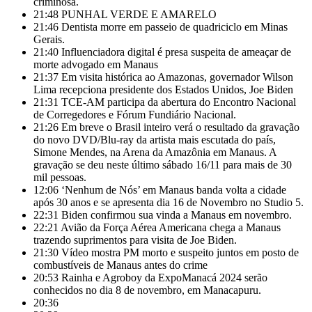
criminosa.
21:48
PUNHAL VERDE E AMARELO
21:46
Dentista morre em passeio de quadriciclo em Minas
Gerais.
21:40
Influenciadora digital é presa suspeita de ameaçar de
morte advogado em Manaus
21:37
Em visita histórica ao Amazonas, governador Wilson
Lima recepciona presidente dos Estados Unidos, Joe Biden
21:31
TCE-AM participa da abertura do Encontro Nacional
de Corregedores e Fórum Fundiário Nacional.
21:26
Em breve o Brasil inteiro verá o resultado da gravação
do novo DVD/Blu-ray da artista mais escutada do país,
Simone Mendes, na Arena da Amazônia em Manaus. A
gravação se deu neste último sábado 16/11 para mais de 30
mil pessoas.
12:06
‘Nenhum de Nós’ em Manaus banda volta a cidade
após 30 anos e se apresenta dia 16 de Novembro no Studio 5.
22:31
Biden confirmou sua vinda a Manaus em novembro.
22:21
Avião da Força Aérea Americana chega a Manaus
trazendo suprimentos para visita de Joe Biden.
21:30
Vídeo mostra PM morto e suspeito juntos em posto de
combustíveis de Manaus antes do crime
20:53
Rainha e Agroboy da ExpoManacá 2024 serão
conhecidos no dia 8 de novembro, em Manacapuru.
20:36