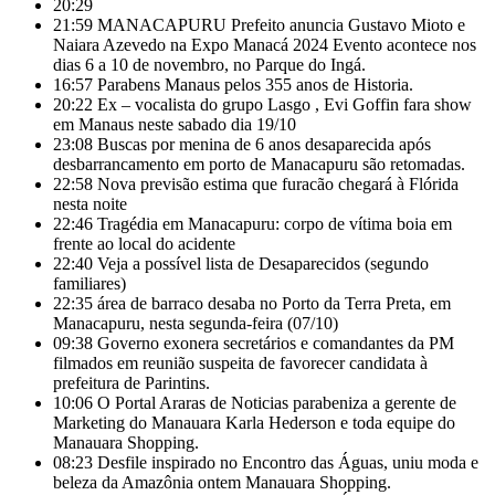
20:29
21:59
MANACAPURU Prefeito anuncia Gustavo Mioto e
Naiara Azevedo na Expo Manacá 2024 Evento acontece nos
dias 6 a 10 de novembro, no Parque do Ingá.
16:57
Parabens Manaus pelos 355 anos de Historia.
20:22
Ex – vocalista do grupo Lasgo , Evi Goffin fara show
em Manaus neste sabado dia 19/10
23:08
Buscas por menina de 6 anos desaparecida após
desbarrancamento em porto de Manacapuru são retomadas.
22:58
Nova previsão estima que furacão chegará à Flórida
nesta noite
22:46
Tragédia em Manacapuru: corpo de vítima boia em
frente ao local do acidente
22:40
Veja a possível lista de Desaparecidos (segundo
familiares)
22:35
área de barraco desaba no Porto da Terra Preta, em
Manacapuru, nesta segunda-feira (07/10)
09:38
Governo exonera secretários e comandantes da PM
filmados em reunião suspeita de favorecer candidata à
prefeitura de Parintins.
10:06
O Portal Araras de Noticias parabeniza a gerente de
Marketing do Manauara Karla Hederson e toda equipe do
Manauara Shopping.
08:23
Desfile inspirado no Encontro das Águas, uniu moda e
beleza da Amazônia ontem Manauara Shopping.