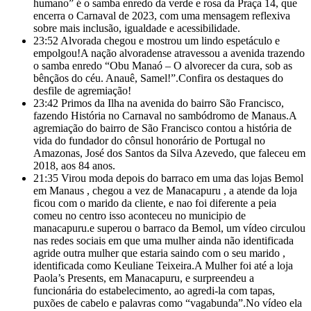
humano” é o samba enredo da verde e rosa da Praça 14, que
encerra o Carnaval de 2023, com uma mensagem reflexiva
sobre mais inclusão, igualdade e acessibilidade.
23:52
Alvorada chegou e mostrou um lindo espetáculo e
empolgou!A nação alvoradense atravessou a avenida trazendo
o samba enredo “Obu Manaó – O alvorecer da cura, sob as
bênçãos do céu. Anauê, Samel!”.Confira os destaques do
desfile de agremiação!
23:42
Primos da Ilha na avenida do bairro São Francisco,
fazendo História no Carnaval no sambódromo de Manaus.A
agremiação do bairro de São Francisco contou a história de
vida do fundador do cônsul honorário de Portugal no
Amazonas, José dos Santos da Silva Azevedo, que faleceu em
2018, aos 84 anos.
21:35
Virou moda depois do barraco em uma das lojas Bemol
em Manaus , chegou a vez de Manacapuru , a atende da loja
ficou com o marido da cliente, e nao foi diferente a peia
comeu no centro isso aconteceu no municipio de
manacapuru.e superou o barraco da Bemol, um vídeo circulou
nas redes sociais em que uma mulher ainda não identificada
agride outra mulher que estaria saindo com o seu marido ,
identificada como Keuliane Teixeira.A Mulher foi até a loja
Paola’s Presents, em
Manacapuru, e surpreendeu a
funcionária do estabelecimento, ao agredi-la com tapas,
puxões de cabelo e palavras como “vagabunda”.No vídeo ela