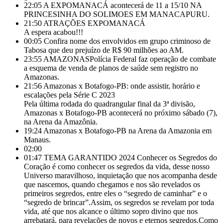
22:05
A EXPOMANACÁ acontecerá de 11 a 15/10 NA
PRINCESINHA DO SOLIMOES EM MANACAPURU.
21:50
ATRAÇÕES EXPOMANACÁ
A espera acabou!!!
00:05
Confira nome dos envolvidos em grupo criminoso de
Tabosa que deu prejuízo de R$ 90 milhões ao AM.
23:55
AMAZONASPolícia Federal faz operação de combate
a esquema de venda de planos de saúde sem registro no
Amazonas.
21:56
Amazonas x Botafogo-PB: onde assistir, horário e
escalações pela Série C 2023
Pela última rodada do quadrangular final da 3ª divisão,
Amazonas x Botafogo-PB acontecerá no próximo sábado (7),
na Arena da Amazônia.
19:24
Amazonas x Botafogo-PB na Arena da Amazonia em
Manaus.
02:00
01:47
TEMA GARANTIDO 2024 Conhecer os Segredos do
Coração é como conhecer os segredos da vida, desse nosso
Universo maravilhoso, inquietação que nos acompanha desde
que nascemos, quando chegamos e nos são revelados os
primeiros segredos, entre eles o “segredo de caminhar” e o
“segredo de brincar”.Assim, os segredos se revelam por toda
vida, até que nos alcance o último sopro divino que nos
arrebatará, para revelações de novos e eternos segredos.Como