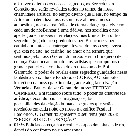
o Universo, temos os nossos segredos, os Segredos do
Coração que serão revelados todos no tempo da nossa
criatividade artística, no tempo divino que Deus, no tempo da
Arte que materializa nossos sonhos e alimenta nossa
autoestima, nossa alma lúdica de eterna criança que vive em
cada um de nósBrincar é uma dádiva, nos socializa e nos
aperfeiçoa em nossas interrelações, mas brincar tem outro
segredo agregado: o segredo do saber. Brimcar e saber
caminham juntos, se entregar à leveza de nosso ser, leveza
que está na arte, no carinho, no amor e na ternura que
sentimos pelo nosso Garantido, nosso eterno brinquedo de
criança.Está em cada um de nós, artistas que compomos o
grande panteão da criatividade do nosso amado Boi
Garantido, o poder de revelar esses segredos guardados nessa
fantástica Caixinha de Pandora: o CORAÇÃO, símbolo
imagético da nossa paixão e da grande alegria da Nação
Vermela e Branca de ser Garantido, nosso ETERNO
CAMPEÃO.Enfatizando sobre tudo, o poder da criatividade
artística, deixando para as imaginações, todas as
possibilidades da criação humana, segredos que serão
revelados em cada noite do nosso magnífico Festival
Folclórico. O Garantido apresenta o seu tema para 2024:
“SEGREDOS DO CORAÇÃO”
01:36
Polícias começam a recolher corpos dos piratas de rio,
depois do confronto no rio amazonas.