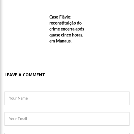
Caso Flávio:
reconstituição do
crime encerra após
quase cinco horas,
em Manaus.
LEAVE A COMMENT
21:55
Karliane Oliveira Candidata à Rainha do C