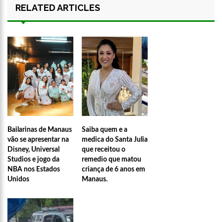
RELATED ARTICLES
Bailarinas de Manaus
Saiba quem e a
vão se apresentar na
medica do Santa Julia
Disney, Universal
que receitou o
Studios e jogo da
remedio que matou
NBA nos Estados
criança de 6 anos em
Unidos
Manaus.