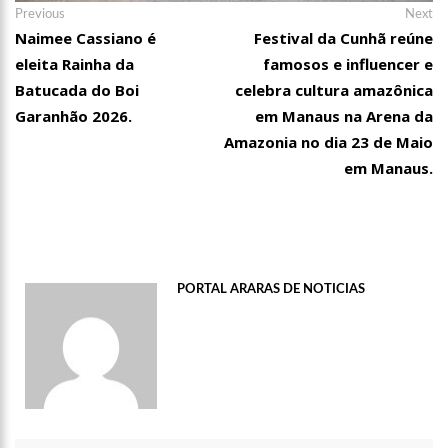
Navegação
Previous
Ne
Previous
Next
post:
po
Naimee Cassiano é
Festival da Cunhã reúne
de
eleita Rainha da
famosos e influencer e
Post
Batucada do Boi
celebra cultura amazônica
Garanhão 2026.
em Manaus na Arena da
Amazonia no dia 23 de Maio
em Manaus.
PORTAL ARARAS DE NOTICIAS
21:51
ARTECULTURA | CARNAILHA 20