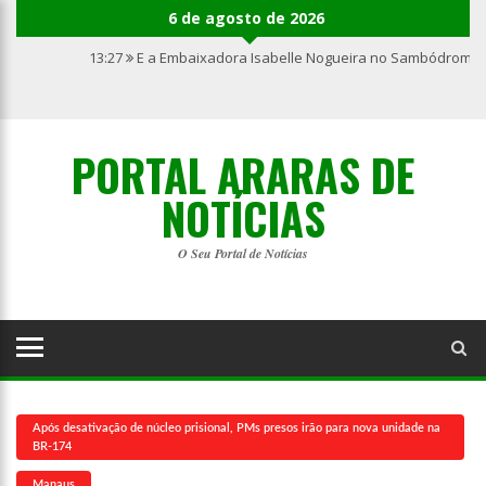
6 de agosto de 2026
13:27
E a Embaixadora Isabelle Nogueira no Sambódromo 
PORTAL ARARAS DE
NOTÍCIAS
O Seu Portal de Notícias
Após desativação de núcleo prisional, PMs presos irão para nova unidade na
BR-174
Manaus