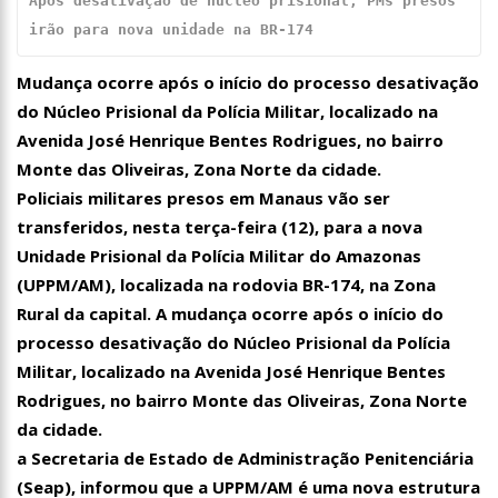
Após desativação de núcleo prisional, PMs presos 
00:01
Jovem Guarda de Luto Morre em SP, aos 76 anos, Lilian Knapp
irão para nova unidade na BR-174
dupla Leno & Lilian
Mudança ocorre após o início do processo desativação
do Núcleo Prisional da Polícia Militar, localizado na
Avenida José Henrique Bentes Rodrigues, no bairro
Monte das Oliveiras, Zona Norte da cidade.
Policiais militares presos em Manaus vão ser
transferidos, nesta terça-feira (12), para a nova
Unidade Prisional da Polícia Militar do Amazonas
(UPPM/AM), localizada na rodovia BR-174, na Zona
Rural da capital. A mudança ocorre após o início do
processo desativação do Núcleo Prisional da Polícia
Militar, localizado na Avenida José Henrique Bentes
Rodrigues, no bairro Monte das Oliveiras, Zona Norte
da cidade.
a Secretaria de Estado de Administração Penitenciária
(Seap), informou que a UPPM/AM é uma nova estrutura