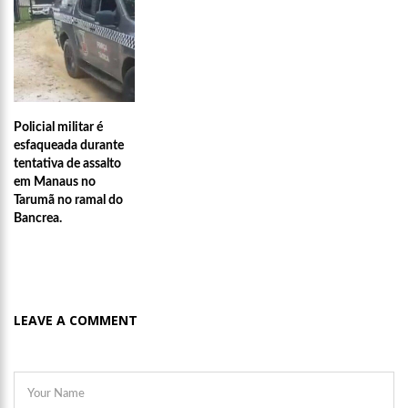
Policial militar é
esfaqueada durante
tentativa de assalto
em Manaus no
Tarumã no ramal do
Bancrea.
00:21
O levantador David Assayag se despede esse ano d
LEAVE A COMMENT