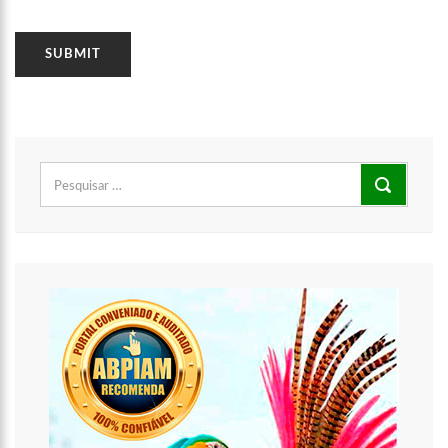
Pesquisar
por:
00:16
Jeveny Mendonça A nova guardiã do E