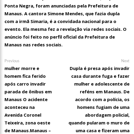
Ponta Negra, foram anunciadas pela Prefeitura de
00:01
Jovem Guarda de Luto Morre em SP, aos 76 anos, Lilian Knapp
dupla Leno & Lilian
Manaus. A cantora Simone Mendes, que fazia dupla
com a irmã Simaria, é a convidada nacional para o
evento. Ela mesma fez a revelação via redes sociais. O
anúncio foi feito no perfil oficial da Prefeitura de
Manaus nas redes sociais.
Navegação
Previous
Ne
Previous
Next
post:
po
mulher morre e
Dupla é presa após invadir
de
homem fica ferido
casa durante fuga e fazer
Post
após carro invadir
mulher e adolescente de
parada de ônibus em
reféns em Manaus. De
Manaus O acidente
acordo com a polícia, os
aconteceu na
homens fugiam de uma
Avenida Coronel
abordagem policial,
Teixeira, zona oeste
quando pularam o muro de
de Manaus.Manaus –
uma casa e fizeram uma