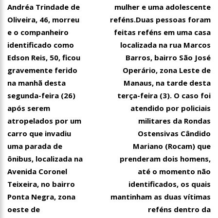
Andréa Trindade de
mulher e uma adolescente
Oliveira, 46, morreu
reféns.Duas pessoas foram
e o companheiro
feitas reféns em uma casa
identificado como
localizada na rua Marcos
Edson Reis, 50, ficou
Barros, bairro São José
gravemente ferido
Operário, zona Leste de
na manhã desta
Manaus, na tarde desta
segunda-feira (26)
terça-feira (3). O caso foi
após serem
atendido por policiais
atropelados por um
militares da Rondas
carro que invadiu
Ostensivas Cândido
uma parada de
Mariano (Rocam) que
ônibus, localizada na
prenderam dois homens,
Avenida Coronel
até o momento não
Teixeira, no bairro
identificados, os quais
Ponta Negra, zona
mantinham as duas vítimas
oeste de
reféns dentro da
16:58
Vem ai o Bloco das Abandonadas do Nucleo 13 na Ci