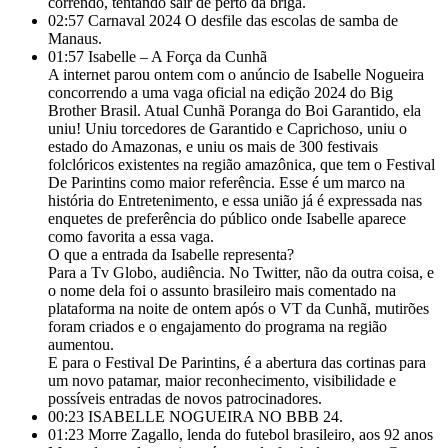
correndo, tentando sair de perto da briga.
02:57
Carnaval 2024 O desfile das escolas de samba de
Manaus.
01:57
Isabelle – A Força da Cunhã
A internet parou ontem com o anúncio de Isabelle Nogueira
concorrendo a uma vaga oficial na edição 2024 do Big
Brother Brasil. Atual Cunhã Poranga do Boi Garantido, ela
uniu! Uniu torcedores de Garantido e Caprichoso, uniu o
estado do Amazonas, e uniu os mais de 300 festivais
folclóricos existentes na região amazônica, que tem o Festival
De Parintins como maior referência. Esse é um marco na
história do Entretenimento, e essa união já é expressada nas
enquetes de preferência do público onde Isabelle aparece
como favorita a essa vaga.
O que a entrada da Isabelle representa?
Para a Tv Globo, audiência. No Twitter, não da outra coisa, e
o nome dela foi o assunto brasileiro mais comentado na
plataforma na noite de ontem após o VT da Cunhã, mutirões
foram criados e o engajamento do programa na região
aumentou.
E para o Festival De Parintins, é a abertura das cortinas para
um novo patamar, maior reconhecimento, visibilidade e
possíveis entradas de novos patrocinadores.
00:23
ISABELLE NOGUEIRA NO BBB 24.
01:23
Morre Zagallo, lenda do futebol brasileiro, aos 92 anos