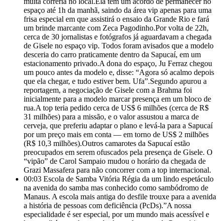
muita correria no local.Ela tem um acordo de permanecer no
espaço até 1h da manhã, saindo da área vip apenas para uma
frisa especial em que assistirá o ensaio da Grande Rio e fará
um brinde marcante com Zeca Pagodinho.Por volta de 22h,
cerca de 30 jornalistas e fotógrafos já aguardavam a chegada
de Gisele no espaço vip. Todos foram avisados que a modelo
desceria do carro praticamente dentro da Sapucaí, em um
estacionamento privado.A dona do espaço, Ju Ferraz chegou
um pouco antes da modelo e, disse: “Agora só acalmo depois
que ela chegar, e tudo estiver bem. Ufa”.Segundo apurou a
reportagem, a negociação de Gisele com a Brahma foi
inicialmente para a modelo marcar presença em um bloco de
rua.A top teria pedido cerca de US$ 6 milhões (cerca de R$
31 milhões) para a missão, e o valor assustou a marca de
cerveja, que preferiu adaptar o plano e levá-la para a Sapucaí
por um preço mais em conta — em torno de US$ 2 milhões
(R$ 10,3 milhões).Outros camarotes da Sapucaí estão
preocupados em serem ofuscados pela presença de Gisele. O
“vipão” de Carol Sampaio mudou o horário da chegada de
Grazi Massafera para não concorrer com a top internacional.
00:03
Escola de Samba Vitória Régia da um lindo espetáculo
na avenida do samba mas conhecido como sambódromo de
Manaus. A escola mais antiga do desfile trouxe para a avenida
a história de pessoas com deficiência (PcDs).”A nossa
especialidade é ser especial, por um mundo mais acessível e