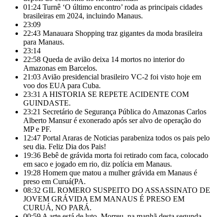
01:24
Turnê ‘O último encontro’ roda as principais cidades
brasileiras em 2024, incluindo Manaus.
23:09
22:43
Manauara Shopping traz gigantes da moda brasileira
para Manaus.
23:14
22:58
Queda de avião deixa 14 mortos no interior do
Amazonas em Barcelos.
21:03
Avião presidencial brasileiro VC-2 foi visto hoje em
voo dos EUA para Cuba.
23:31
A HISTORIA SE REPETE ACIDENTE COM
GUINDASTE.
23:21
Secretário de Segurança Pública do Amazonas Carlos
Alberto Mansur é exonerado após ser alvo de operação do
MP e PF.
12:47
Portal Araras de Noticias parabeniza todos os pais pelo
seu dia. Feliz Dia dos Pais!
19:36
Bebê de grávida morta foi retirado com faca, colocado
em saco e jogado em rio, diz polícia em Manaus.
19:28
Homem que matou a mulher grávida em Manaus é
preso em Curuá(PA.
08:32
GIL ROMERO SUSPEITO DO ASSASSINATO DE
JOVEM GRÁVIDA EM MANAUS É PRESO EM
CURUÁ, NO PARÁ.
00:59
A arte está de luto. Morreu, na manhã desta segunda-