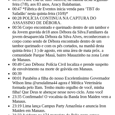
feira (7/8), aos 83 anos, Aracy Balabanian.
00:47
*Fábrica de Eventos inicia venda para ‘TBT do
Safadão’ nesta quinta-feira (10/8)*
00:28
POLÍCIA CONTINUA NA CAPTURA DO
ASSASSINO DE DÉBORA.
00:56
Corpo encontrado e queimado dentro de um tambor e
da Jovem gravida de18 anos Débora da Silva.Familiares da
jovem desaparecida Débora da Silva Alves, reconheceram o
corpo como sendo de Débora encontrado dentro de um
tambor queimado e com os pés cortados, na manhã desta
quinta-feira ( 3 ) de agosto, em uma área de mata próx. a
comunidade Parque Mauá, bairro Mauazinho na zona Leste
de Manaus.
00:49
Caso Débora: Polícia Civil localiza e prende suspeito
de envolvimento na morte de grávida em Manaus.
00:39
00:01
Parabéns a filha do nosso Excelentíssimo Governador
Wilson lima @ursulalima44 agora é Médica Veterinária
formada pelo Ifam. Tenho muito orgulho de você, minha
filha! Que Deus te abençoe nesse novo ciclo. Amo você
23:35
Confirmado! O vocalista da Banda Iron Maiden vem a
Manaus.
23:19
Lima lança Campus Party Amazônia e anuncia Iron
Maiden em Manaus.