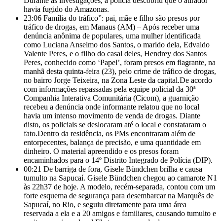
Durante as investigações, a polícia descobriu que o atirador
havia fugido do Amazonas.
23:06
Família do tráfico”: pai, mãe e filho são presos por
tráfico de drogas, em Manaus (AM) – Após receber uma
denúncia anônima de populares, uma mulher identificada
como Luciana Anselmo dos Santos, o marido dela, Edvaldo
Valente Peres, e o filho do casal deles, Hendrey dos Santos
Peres, conhecido como ‘Papel’, foram presos em flagrante, na
manhã desta quinta-feira (23), pelo crime de tráfico de drogas,
no bairro Jorge Teixeira, na Zona Leste da capital.De acordo
com informações repassadas pela equipe policial da 30ª
Companhia Interativa Comunitária (Cicom), a guarnição
recebeu a denúncia onde informante relatou que no local
havia um intenso movimento de venda de drogas. Diante
disto, os policiais se deslocaram até o local e constataram o
fato.Dentro da residência, os PMs encontraram além de
entorpecentes, balança de precisão, e uma quantidade em
dinheiro. O material apreendido e os presos foram
encaminhados para o 14º Distrito Integrado de Polícia (DIP).
00:21
De barriga de fora, Gisele Bündchen brilha e causa
tumulto na Sapucaí. Gisele Bündchen chegou ao camarote N1
às 22h37 de hoje. A modelo, recém-separada, contou com um
forte esquema de segurança para desembarcar na Marquês de
Sapucaí, no Rio, e seguiu diretamente para uma área
reservada a ela e a 20 amigos e familiares, causando tumulto e