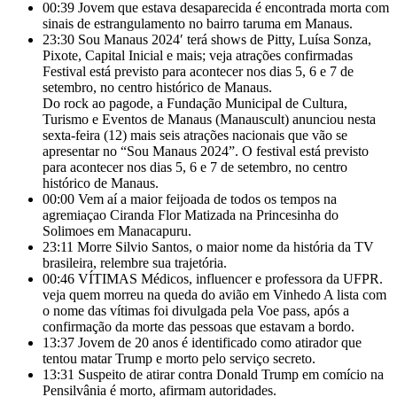
00:39
Jovem que estava desaparecida é encontrada morta com
sinais de estrangulamento no bairro taruma em Manaus.
23:30
Sou Manaus 2024′ terá shows de Pitty, Luísa Sonza,
Pixote, Capital Inicial e mais; veja atrações confirmadas
Festival está previsto para acontecer nos dias 5, 6 e 7 de
setembro, no centro histórico de Manaus.
Do rock ao pagode, a Fundação Municipal de Cultura,
Turismo e Eventos de Manaus (Manauscult) anunciou nesta
sexta-feira (12) mais seis atrações nacionais que vão se
apresentar no “Sou Manaus 2024”. O festival está previsto
para acontecer nos dias 5, 6 e 7 de setembro, no centro
histórico de Manaus.
00:00
Vem aí a maior feijoada de todos os tempos na
agremiaçao Ciranda Flor Matizada na Princesinha do
Solimoes em Manacapuru.
23:11
Morre Silvio Santos, o maior nome da história da TV
brasileira, relembre sua trajetória.
00:46
VÍTIMAS Médicos, influencer e professora da UFPR.
veja quem morreu na queda do avião em Vinhedo A lista com
o nome das vítimas foi divulgada pela Voe pass, após a
confirmação da morte das pessoas que estavam a bordo.
13:37
Jovem de 20 anos é identificado como atirador que
tentou matar Trump e morto pelo serviço secreto.
13:31
Suspeito de atirar contra Donald Trump em comício na
Pensilvânia é morto, afirmam autoridades.