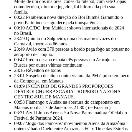
Morte de um dos maiores ícones do futebol, com sete Copas
como técnico, diretor e jogador, foi informada pela sua
família.
00:22
Parabéns a nova direção do Boi Bumbá Garantido o
povo Parintinense agradece pela transparência.
00:10
AC/DC, Iron Maiden : shows internacionais de 2024
no Brasil.
23:59
Quinho do Salgueiro, uma das maiores vozes do
Carnaval, morre aos 66 anos.
23:49
Avião com 379 pessoas a bordo pega fogo ao pousar no
aeroporto de Tóquio.
00:47
Prédio desaba e mata três pessoas em Aracaju as
Buscas por outras vítimas continuam .
23:16
Réveillon de todos
23:01
Suspeito de atirar contra viatura da PM é preso em beco
da Compensa, em Manaus.
01:09
INCÊNDIO DE GRANDES PROPORÇÕES
DESTRÓI CHURRASCARIA TROPEIRO NA ZONA
CENTRO-SUL DE MANAUS.
00:58
Flamengo x Audax na abertura do campeonato em
Manaus no dia 17 de Janeiro as 21:30 ( de Brasilia )
03:31
Azul Linhas Aéreas é a Nova Patrocinadora Oficial do
Festival de Parintins 2024.
09:07
‘Jogo dos Famosos’ movimentou Arena da Amazônia
ontem sábado Duelo entre Amazonas FC x Time das Estrelas