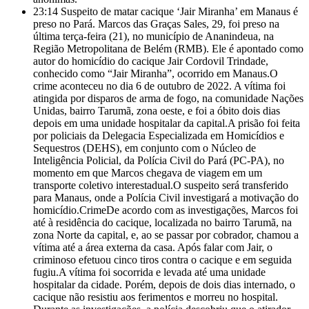
23:14
Suspeito de matar cacique ‘Jair Miranha’ em Manaus é
preso no Pará. Marcos das Graças Sales, 29, foi preso na
última terça-feira (21), no município de Ananindeua, na
Região Metropolitana de Belém (RMB). Ele é apontado como
autor do homicídio do cacique Jair Cordovil Trindade,
conhecido como “Jair Miranha”, ocorrido em Manaus.O
crime aconteceu no dia 6 de outubro de 2022. A vítima foi
atingida por disparos de arma de fogo, na comunidade Nações
Unidas, bairro Tarumã, zona oeste, e foi a óbito dois dias
depois em uma unidade hospitalar da capital.A prisão foi feita
por policiais da Delegacia Especializada em Homicídios e
Sequestros (DEHS), em conjunto com o Núcleo de
Inteligência Policial, da Polícia Civil do Pará (PC-PA), no
momento em que Marcos chegava de viagem em um
transporte coletivo interestadual.O suspeito será transferido
para Manaus, onde a Polícia Civil investigará a motivação do
homicídio.CrimeDe acordo com as investigações, Marcos foi
até à residência do cacique, localizada no bairro Tarumã, na
zona Norte da capital, e, ao se passar por cobrador, chamou a
vítima até a área externa da casa. Após falar com Jair, o
criminoso efetuou cinco tiros contra o cacique e em seguida
fugiu.A vítima foi socorrida e levada até uma unidade
hospitalar da cidade. Porém, depois de dois dias internado, o
cacique não resistiu aos ferimentos e morreu no hospital.