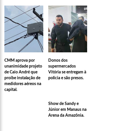
CMM aprova por
Donos dos
unanimidade projeto
supermercados
de Caio André que
Vitória se entregam à
proíbe instalação de
polícia e são presos.
medidores aéreos na
capital.
00:21
O levantador David Assayag se despede esse ano d
Show de Sandy e
Júnior em Manaus na
Arena da Amazônia.