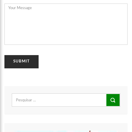
00:16
Jeveny Mendonça A nova guardiã do E
Pesquisar
por: