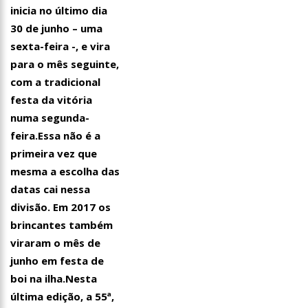
inicia no último dia
30 de junho – uma
sexta-feira -, e vira
para o mês seguinte,
com a tradicional
festa da vitória
numa segunda-
feira.Essa não é a
primeira vez que
mesma a escolha das
datas cai nessa
divisão. Em 2017 os
brincantes também
viraram o mês de
21:51
ARTECULTURA | CARNAILHA 20
junho em festa de
boi na ilha.Nesta
última edição, a 55ª,