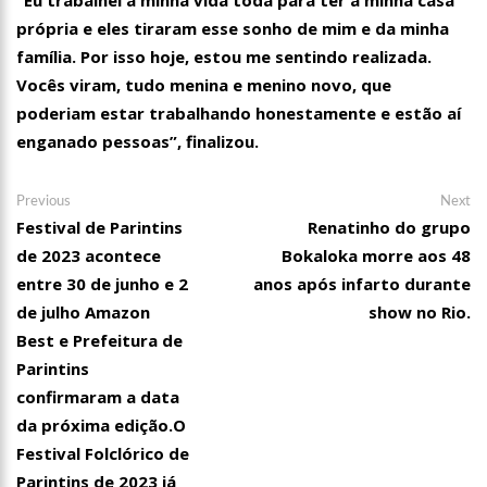
própria e eles tiraram esse sonho de mim e da minha
família. Por isso hoje, estou me sentindo realizada.
Vocês viram, tudo menina e menino novo, que
poderiam estar trabalhando honestamente e estão aí
enganado pessoas”, finalizou.
Navegação
Previous
Ne
Previous
Next
post:
po
Festival de Parintins
Renatinho do grupo
de
de 2023 acontece
Bokaloka morre aos 48
Post
entre 30 de junho e 2
anos após infarto durante
de julho Amazon
show no Rio.
Best e Prefeitura de
Parintins
confirmaram a data
da próxima edição.O
21:55
Karliane Oliveira Candidata à Rainha do C
Festival Folclórico de
Parintins de 2023 já