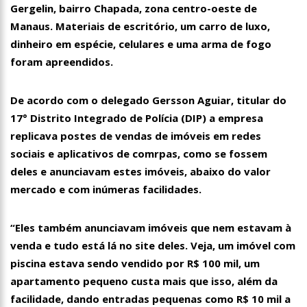
Gergelin, bairro Chapada, zona centro-oeste de
00:01
Jovem Guarda de Luto Morre em SP, aos 76 anos, Lilian Knapp
Manaus. Materiais de escritório, um carro de luxo,
dupla Leno & Lilian
dinheiro em espécie, celulares e uma arma de fogo
foram apreendidos.
De acordo com o delegado Gersson Aguiar, titular do
17° Distrito Integrado de Polícia (DIP) a empresa
replicava postes de vendas de imóveis em redes
sociais e aplicativos de comrpas, como se fossem
deles e anunciavam estes imóveis, abaixo do valor
mercado e com inúmeras facilidades.
“Eles também anunciavam imóveis que nem estavam à
venda e tudo está lá no site deles. Veja, um imóvel com
piscina estava sendo vendido por R$ 100 mil, um
apartamento pequeno custa mais que isso, além da
facilidade, dando entradas pequenas como R$ 10 mil a