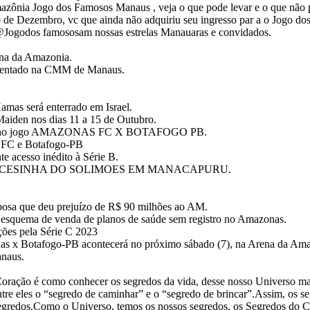
azônia Jogo dos Famosos Manaus , veja o que pode levar e o que não 
a 9 de Dezembro, vc que ainda não adquiriu seu ingresso par a o Jogo 
 @Jogodos famososam nossas estrelas Manauaras e convidados.
na da Amazonia.
resentado na CMM de Manaus.
amas será enterrado em Israel.
aiden nos dias 11 a 15 de Outubro.
sente no jogo AMAZONAS FC X BOTAFOGO PB.
s FC e Botafogo-PB
 acesso inédito à Série B.
PRINCESINHA DO SOLIMOES EM MANACAPURU.
bosa que deu prejuízo de R$ 90 milhões ao AM.
squema de venda de planos de saúde sem registro no Amazonas.
ções pela Série C 2023
onas x Botafogo-PB acontecerá no próximo sábado (7), na Arena da Am
naus.
 é como conhecer os segredos da vida, desse nosso Universo mara
re eles o “segredo de caminhar” e o “segredo de brincar”.Assim, os seg
 segredos.Como o Universo, temos os nossos segredos, os Segredos do C