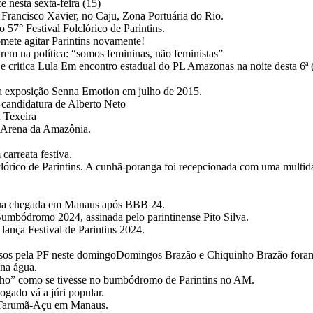
 nesta sexta-feira (15)
o Francisco Xavier, no Caju, Zona Portuária do Rio.
o 57° Festival Folclórico de Parintins.
omete agitar Parintins novamente!
em na política: “somos femininas, não feministas”
ritica Lula Em encontro estadual do PL Amazonas na noite desta 6ª (3.m
 a exposição Senna Emotion em julho de 2015.
candidatura de Alberto Neto
 Texeira
a Arena da Amazônia.
carreata festiva.
lórico de Parintins. A cunhã-poranga foi recepcionada com uma multid
 sua chegada em Manaus após BBB 24.
Bumbódromo 2024, assinada pelo parintinense Pito Silva.
ança Festival de Parintins 2024.
presos pela PF neste domingoDomingos Brazão e Chiquinho Brazão for
na água.
lho” como se tivesse no bumbódromo de Parintins no AM.
ogado vá a júri popular.
no Tarumã-Açu em Manaus.