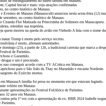
inais de estrangulamento no bairro taruma em Manaus.
e, Capital Inicial e mais; veja atrações confirmadas
bro, no centro histórico de Manaus.
e Eventos de Manaus (Manauscult) anunciou nesta sexta-feira (12) mai
 de setembro, no centro histórico de Manaus.
çao Ciranda Flor Matizada na Princesinha do Solimoes em Manacapuru.
eira, relembre sua trajetória.
a quem morreu na queda do avião em Vinhedo A lista com o nome das v
u matar Trump e morto pelo serviço secreto.
nsilvânia é morto, afirmam autoridades.
omingo (23), a partir de 12h, a tradicional carreata que marca a des
stival de Parintins.
richoso e Garantido.
de drogas e um é procurado.
apos nao conseguir acordo com a TV ACritica em Manaus.
Caprichoso para o São João da Thay no Maranhão e encanta Nordeste.
argento do Exército mortos.
 em ManausA família foi presa no momento em que estavam fugindo.
ante velório em Manaus
ante apresentações no Festival Folclórico de Parintins.
 aos 32 anos em Manaus.
contou pela 1ª vez com a apresentação da ex- BBB 2024 Isabelle no
 Parintins.