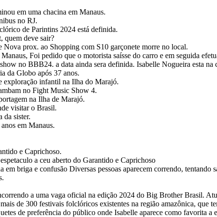
erminou em uma chacina em Manaus.
nibus no RJ.
lórico de Parintins 2024 está definida.
, quem deve sair?
de Nova prox. ao Shopping com S10 garçonete morre no local.
m Manaus, Foi pedido que o motorista saísse do carro e em seguida efetu
how no BBB24. a data ainda sera definida. Isabelle Nogueira esta na c
ria da Globo após 37 anos.
 exploração infantil na Ilha do Marajó.
 Bambam no Fight Music Show 4.
eportagem na Ilha de Marajó.
 visitar o Brasil.
da sister.
2 anos em Manaus.
antido e Caprichoso.
 espetaculo a ceu aberto do Garantido e Caprichoso
em briga e confusão Diversas pessoas aparecem correndo, tentando sai
s.
correndo a uma vaga oficial na edição 2024 do Big Brother Brasil. At
ais de 300 festivais folclóricos existentes na região amazônica, que t
quetes de preferência do público onde Isabelle aparece como favorita a 