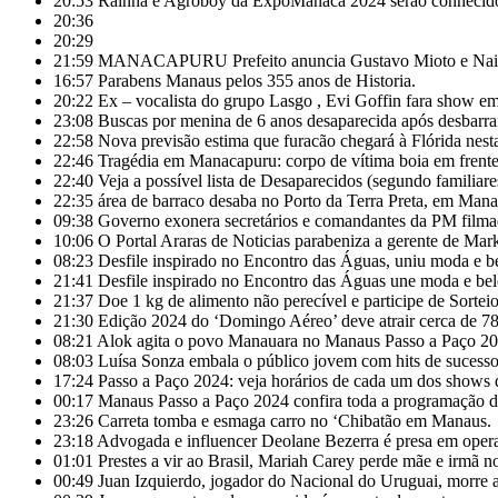
20:53
Rainha e Agroboy da ExpoManacá 2024 serão conhecido
20:36
20:29
21:59
MANACAPURU Prefeito anuncia Gustavo Mioto e Naiara
16:57
Parabens Manaus pelos 355 anos de Historia.
20:22
Ex – vocalista do grupo Lasgo , Evi Goffin fara show e
23:08
Buscas por menina de 6 anos desaparecida após desbarr
22:58
Nova previsão estima que furacão chegará à Flórida nesta
22:46
Tragédia em Manacapuru: corpo de vítima boia em frente 
22:40
Veja a possível lista de Desaparecidos (segundo familiare
22:35
área de barraco desaba no Porto da Terra Preta, em Mana
09:38
Governo exonera secretários e comandantes da PM filmado
10:06
O Portal Araras de Noticias parabeniza a gerente de M
08:23
Desfile inspirado no Encontro das Águas, uniu moda e
21:41
Desfile inspirado no Encontro das Águas une moda e bel
21:37
Doe 1 kg de alimento não perecível e participe de Sort
21:30
Edição 2024 do ‘Domingo Aéreo’ deve atrair cerca de 7
08:21
Alok agita o povo Manauara no Manaus Passo a Paço 20
08:03
Luísa Sonza embala o público jovem com hits de sucesso
17:24
Passo a Paço 2024: veja horários de cada um dos shows d
00:17
Manaus Passo a Paço 2024 confira toda a programação do 
23:26
Carreta tomba e esmaga carro no ‘Chibatão em Manaus.
23:18
Advogada e influencer Deolane Bezerra é presa em operaç
01:01
Prestes a vir ao Brasil, Mariah Carey perde mãe e irmã 
00:49
Juan Izquierdo, jogador do Nacional do Uruguai, morre 