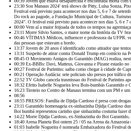
00:39
Jovem que estava desaparecida é encontrada morta com s
23:30
Sou Manaus 2024′ terá shows de Pitty, Luísa Sonza, Pixot
Festival está previsto para acontecer nos dias 5, 6 e 7 de setem
Do rock ao pagode, a Fundação Municipal de Cultura, Turismo 
2024”. O festival está previsto para acontecer nos dias 5, 6 e 7
00:00
Vem aí a maior feijoada de todos os tempos na agremia
23:11
Morre Silvio Santos, o maior nome da história da TV brasil
00:46
VÍTIMAS Médicos, influencer e professora da UFPR. vej
das pessoas que estavam a bordo.
13:37
Jovem de 20 anos é identificado como atirador que tento
13:31
Suspeito de atirar contra Donald Trump em comício na Pe
08:45
O Movimento Amigos do Garantido (MAG) realiza, neste d
00:39
Ex-BBBs: Davi, Matteus, Giovanna e Pizane estarão no Fe
00:27
Festival de Parintins: saiba como chegar à cidade de Cap
00:21
Operação Audácia: sete policiais são presos por tráfico 
22:52
TV Globo cancela trasmissao do Festival de Parintins 
18:32
Efeito Isabelle Nogueira leva Bois-bumbás Garantido e 
16:23
Tiroteio no Centro de Manaus termina com um PM e um s
08:56
18:55
PRESOS: Família de Djidja Cardoso é presa com drogas
23:11
Garantido homenageia ex-sinhazinha Djidja Cardoso dur
Boi bumbá representou carinho que sinhazinha costuma fazer dur
14:22
Morre Djidja Cardoso, ex-Sinhazinha do Boi Garantido,
18:40
Arena Planeta Boi ontem 25 / 05 na Arena da Amazonia 
01:03
Isabelle Nogueira é nomeada Embaixadora do Festival de