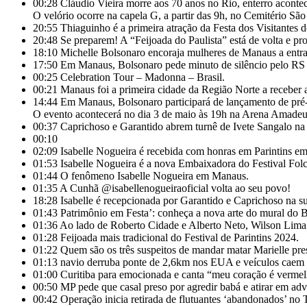
00:28
Cláudio Vieira morre aos 70 anos no Rio, enterro acontece
O velório ocorre na capela G, a partir das 9h, no Cemitério Sã
20:55
Thiaguinho é a primeira atração da Festa dos Visitantes d
20:48
Se preparem! A “Feijoada do Paulista” está de volta e pr
18:10
Michelle Bolsonaro encoraja mulheres de Manaus a entrar
17:50
Em Manaus, Bolsonaro pede minuto de silêncio pelo RS e c
00:25
Celebration Tour – Madonna – Brasil.
00:21
Manaus foi a primeira cidade da Região Norte a receber
14:44
Em Manaus, Bolsonaro participará de lançamento de pré-
O evento acontecerá no dia 3 de maio às 19h na Arena Amadeu
00:37
Caprichoso e Garantido abrem turnê de Ivete Sangalo n
00:10
02:09
Isabelle Nogueira é recebida com honras em Parintins em 
01:53
Isabelle Nogueira é a nova Embaixadora do Festival Folc
01:44
O fenômeno Isabelle Nogueira em Manaus.
01:35
A Cunhã @isabellenogueiraoficial volta ao seu povo!
18:28
Isabelle é recepcionada por Garantido e Caprichoso na
01:43
Patrimônio em Festa’: conheça a nova arte do mural do 
01:36
Ao lado de Roberto Cidade e Alberto Neto, Wilson Lima l
01:28
Feijoada mais tradicional do Festival de Parintins 2024.
01:22
Quem são os três suspeitos de mandar matar Marielle 
01:13
navio derruba ponte de 2,6km nos EUA e veículos caem 
01:00
Curitiba para emocionada e canta “meu coração é verme
00:50
MP pede que casal preso por agredir babá e atirar em adv
00:42
Operação inicia retirada de flutuantes ‘abandonados’ 