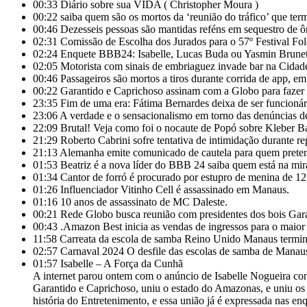
00:33
Diário sobre sua VIDA ( Christopher Moura )
00:22
saiba quem são os mortos da ‘reunião do tráfico’ que t
00:46
Dezesseis pessoas são mantidas reféns em sequestro de ô
02:31
Comissão de Escolha dos Jurados para o 57º Festival Folc
02:24
Enquete BBB24: Isabelle, Lucas Buda ou Yasmin Brunet
02:05
Motorista com sinais de embriaguez invade bar na Cida
00:46
Passageiros são mortos a tiros durante corrida de app, e
00:22
Garantido e Caprichoso assinam com a Globo para fazer s
23:35
Fim de uma era: Fátima Bernardes deixa de ser funcioná
23:06
A verdade e o sensacionalismo em torno das denúncias de
22:09
Brutal! Veja como foi o nocaute de Popó sobre Kleber
21:29
Roberto Cabrini sofre tentativa de intimidação durante r
21:13
Alemanha emite comunicado de cautela para quem pretende
01:53
Beatriz é a nova líder do BBB 24 saiba quem está na mira 
01:34
Cantor de forró é procurado por estupro de menina de 1
01:26
Influenciador Vitinho Cell é assassinado em Manaus.
01:16
10 anos de assassinato de MC Daleste.
00:21
Rede Globo busca reunião com presidentes dos bois Gar
00:43
.Amazon Best inicia as vendas de ingressos para o maior
11:58
Carreata da escola de samba Reino Unido Manaus termina 
02:57
Carnaval 2024 O desfile das escolas de samba de Manau
01:57
Isabelle – A Força da Cunhã
A internet parou ontem com o anúncio de Isabelle Nogueira con
Garantido e Caprichoso, uniu o estado do Amazonas, e uniu os m
história do Entretenimento, e essa união já é expressada nas en