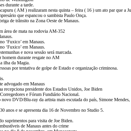
es durante a tarde.
puru ( AM ) realizaram nesta quinta – feira ( 16 ) um ato par que a Ju
 empresário que espancou o sambista Paulo Onça.
riga de trânsito na Zona Oeste de Manaus.
em área de mata na rodovia AM-352
Manaus.
o no ‘Fuxico’ em Manaus.
o no ‘Fuxico’ em Manaus.
estemunhas e nova sessão será marcada.
atar homem durante resgate no AM
da ilha da Magia.
ssoas por tentativa de golpe de Estado e organização criminosa.
is.
morte advogado em Manaus
a recepciona presidente dos Estados Unidos, Joe Biden
 Corregedores e Fórum Fundiário Nacional.
 do novo DVD/Blu-ray da artista mais escutada do país, Simone Mende
0 anos e se apresenta dia 16 de Novembro no Studio 5.
 suprimentos para visita de Joe Biden.
ombustíveis de Manaus antes do crime