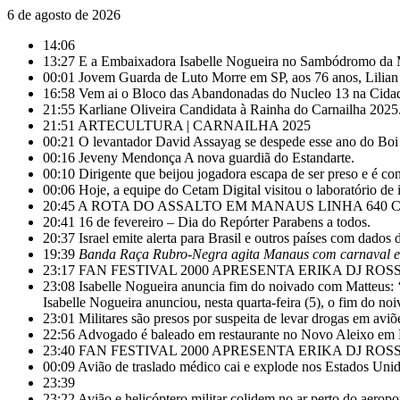
6 de agosto de 2026
14:06
13:27
E a Embaixadora Isabelle Nogueira no Sambódromo da 
00:01
Jovem Guarda de Luto Morre em SP, aos 76 anos, Lilia
16:58
Vem ai o Bloco das Abandonadas do Nucleo 13 na Cida
21:55
Karliane Oliveira Candidata à Rainha do Carnailha 2025
21:51
ARTECULTURA | CARNAILHA 2025
00:21
O levantador David Assayag se despede esse ano do Bo
00:16
Jeveny Mendonça A nova guardiã do Estandarte.
00:10
Dirigente que beijou jogadora escapa de ser preso e é co
00:06
Hoje, a equipe do Cetam Digital visitou o laboratório de 
20:45
A ROTA DO ASSALTO EM MANAUS LINHA 640 C
20:41
16 de fevereiro – Dia do Repórter Parabens a todos.
20:37
Israel emite alerta para Brasil e outros países com dados
19:39
Banda Raça Rubro-Negra agita Manaus com carnaval e
23:17
FAN FESTIVAL 2000 APRESENTA ERIKA DJ ROS
23:08
Isabelle Nogueira anuncia fim do noivado com Matteus: 
Isabelle Nogueira anunciou, nesta quarta-feira (5), o fim do
23:01
Militares são presos por suspeita de levar drogas em av
22:56
Advogado é baleado em restaurante no Novo Aleixo em
23:40
FAN FESTIVAL 2000 APRESENTA ERIKA DJ ROS
00:09
Avião de traslado médico cai e explode nos Estados Uni
23:39
23:22
Avião e helicóptero militar colidem no ar perto do aerop