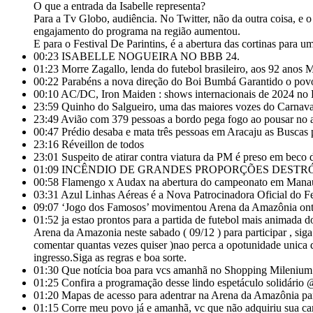
O que a entrada da Isabelle representa?
Para a Tv Globo, audiência. No Twitter, não da outra coisa, e 
engajamento do programa na região aumentou.
E para o Festival De Parintins, é a abertura das cortinas para 
00:23
ISABELLE NOGUEIRA NO BBB 24.
01:23
Morre Zagallo, lenda do futebol brasileiro, aos 92 anos 
00:22
Parabéns a nova direção do Boi Bumbá Garantido o povo 
00:10
AC/DC, Iron Maiden : shows internacionais de 2024 no B
23:59
Quinho do Salgueiro, uma das maiores vozes do Carnaval
23:49
Avião com 379 pessoas a bordo pega fogo ao pousar no 
00:47
Prédio desaba e mata três pessoas em Aracaju as Buscas 
23:16
Réveillon de todos
23:01
Suspeito de atirar contra viatura da PM é preso em bec
01:09
INCÊNDIO DE GRANDES PROPORÇÕES DESTRÓ
00:58
Flamengo x Audax na abertura do campeonato em Manaus n
03:31
Azul Linhas Aéreas é a Nova Patrocinadora Oficial do Fes
09:07
‘Jogo dos Famosos’ movimentou Arena da Amazônia onte
01:52
ja estao prontos para a partida de futebol mais animada d
Arena da Amazonia neste sabado ( 09/12 ) para participar , si
comentar quantas vezes quiser )nao perca a opotunidade unica 
ingresso.Siga as regras e boa sorte.
01:30
Que notícia boa para vcs amanhã no Shopping Milenium ta
01:25
Confira a programação desse lindo espetáculo solidário
01:20
Mapas de acesso para adentrar na Arena da Amazônia pa
01:15
Corre meu povo já e amanhã, vc que não adquiriu sua ca