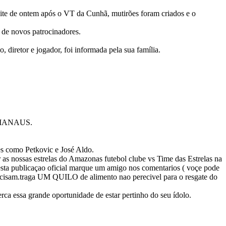
noite de ontem após o VT da Cunhã, mutirões foram criados e o
s de novos patrocinadores.
 diretor e jogador, foi informada pela sua família.
MANAUS.
 como Petkovic e José Aldo.
ir as nossas estrelas do Amazonas futebol clube vs Time das Estrelas na
esta publicaçao oficial marque um amigo nos comentarios ( voçe pode
precisam.traga UM QUILO de alimento nao perecivel para o resgate do
ca essa grande oportunidade de estar pertinho do seu ídolo.