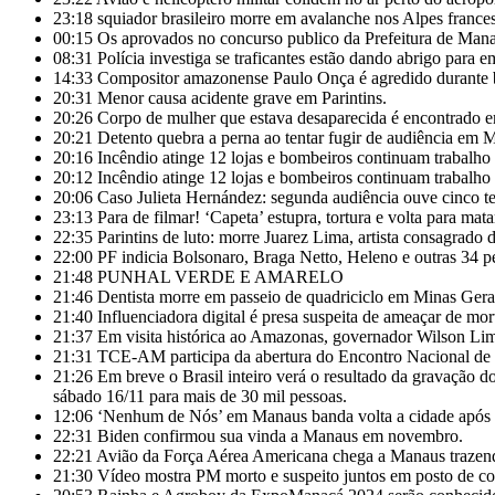
23:18
squiador brasileiro morre em avalanche nos Alpes frances
00:15
Os aprovados no concurso publico da Prefeitura de Manaca
08:31
Polícia investiga se traficantes estão dando abrigo para
14:33
Compositor amazonense Paulo Onça é agredido durante b
20:31
Menor causa acidente grave em Parintins.
20:26
Corpo de mulher que estava desaparecida é encontrado 
20:21
Detento quebra a perna ao tentar fugir de audiência em 
20:16
Incêndio atinge 12 lojas e bombeiros continuam trabalh
20:12
Incêndio atinge 12 lojas e bombeiros continuam trabalh
20:06
Caso Julieta Hernández: segunda audiência ouve cinco t
23:13
Para de filmar! ‘Capeta’ estupra, tortura e volta para m
22:35
Parintins de luto: morre Juarez Lima, artista consagrado 
22:00
PF indicia Bolsonaro, Braga Netto, Heleno e outras 34 pe
21:48
PUNHAL VERDE E AMARELO
21:46
Dentista morre em passeio de quadriciclo em Minas Gera
21:40
Influenciadora digital é presa suspeita de ameaçar de 
21:37
Em visita histórica ao Amazonas, governador Wilson Lim
21:31
TCE-AM participa da abertura do Encontro Nacional de
21:26
Em breve o Brasil inteiro verá o resultado da gravação
sábado 16/11 para mais de 30 mil pessoas.
12:06
‘Nenhum de Nós’ em Manaus banda volta a cidade após 3
22:31
Biden confirmou sua vinda a Manaus em novembro.
22:21
Avião da Força Aérea Americana chega a Manaus trazendo
21:30
Vídeo mostra PM morto e suspeito juntos em posto de c