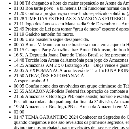
01:08
Tá chegando a hora do maior espetáculo na Arena da Am
01:03
Boa tarde povo , a bilheteria D irá funcionar normal di
21:20
Confira a programação desse lindo espetáculo solidário
01:28
TIME DAS ESTRELAS X AMAZONAS FUTEBOL.
21:11
Jogo dos famosos em Manaus dia 9 de Dezembro na Are
22:49
Projeto de Lei para tornar “grau de moto” esporte é ap
01:19
Gaúcho também foi morto.
01:06
Uma brasileira segue desaparecida.
00:55
Bruna Valeanu: corpo de brasileira morta em ataque do H
01:15
Campus Party Amazônia traz Bruce Dickinson, do Iron M
16:51
A Deputada Joana Darc do Uniao Brasil se fez pre
14:48
Torcida lota Arena da Amazônia para jogo do Amazona
14:25
Amazonas-AM 2 x 0 Botafogo-PB – Onça vence e garante
22:05
A EXPOMANACÁ acontecerá de 11 a 15/10 NA 
21:50
ATRAÇÕES EXPOMANACÁ
A espera acabou!!!
00:05
Confira nome dos envolvidos em grupo criminoso de Ta
23:55
AMAZONASPolícia Federal faz operação de combate a e
21:56
Amazonas x Botafogo-PB: onde assistir, horário e escala
Pela última rodada do quadrangular final da 3ª divisão, Amaz
19:24
Amazonas x Botafogo-PB na Arena da Amazonia em Ma
02:00
01:47
TEMA GARANTIDO 2024 Conhecer os Segredos do Coração
quando chegamos e nos são revelados os primeiros segredos, ent
divino que nos arrebatará, para revelações de novos e eternos