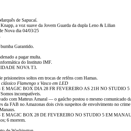
Marquês de Sapucaí.
n Knapp, a voz suave da Jovem Guarda da dupla Leno & Lilian
de Nova dia 04/03/25
.
i bumba Garantido.
ndenado a pagar multa.
informática do Instituto IMF.
IDADE NOVA T3.
 de prisioneiros soltos em trocas de reféns com Hamas.
 clássico Flamengo x Vasco em LED
S E MAGIC BOX DIA 28 FR FEVEREIRO AS 21H NO STUDIO 
‘Somos incompatíveis.
 noivado com Matteus Amaral — o gaúcho postou o mesmo comunicado da
iões da FAB no Amazonas dois civis suspeitos de envolvimento no crim
 Manaus.
S E MAGIC BOX 28 DE FEVEREIRO NO STUDIO 5 EM MANAU
dos; 6 morrem.
orto de Washington