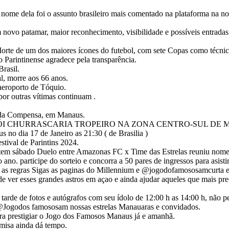
o nome dela foi o assunto brasileiro mais comentado na plataforma na 
um novo patamar, maior reconhecimento, visibilidade e possíveis entrada
Morte de um dos maiores ícones do futebol, com sete Copas como técnico,
Parintinense agradece pela transparência.
rasil.
, morre aos 66 anos.
aeroporto de Tóquio.
por outras vítimas continuam .
o da Compensa, em Manaus.
I CHURRASCARIA TROPEIRO NA ZONA CENTRO-SUL DE 
o dia 17 de Janeiro as 21:30 ( de Brasilia )
tival de Parintins 2024.
m sábado Duelo entre Amazonas FC x Time das Estrelas reuniu nomes
o ano. participe do sorteio e concorra a 50 pares de ingressos para asist
ga as regras Sigas as paginas do Millennium e @jogodofamososamcurta 
de ver esses grandes astros em açao e ainda ajudar aqueles que mais 
rde de fotos e autógrafos com seu ídolo de 12:00 h as 14:00 h, não per
 @Jogodos famososam nossas estrelas Manauaras e convidados.
ra prestigiar o Jogo dos Famosos Manaus já e amanhã.
misa ainda dá tempo.