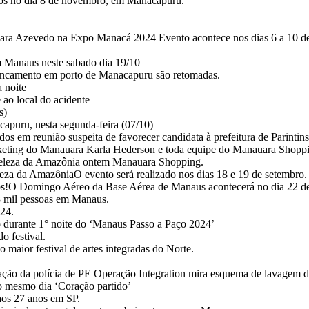
s no dia 8 de novembro, em Manacapuru.
 Azevedo na Expo Manacá 2024 Evento acontece nos dias 6 a 10 de
m Manaus neste sabado dia 19/10
ancamento em porto de Manacapuru são retomadas.
 noite
ao local do acidente
s)
capuru, nesta segunda-feira (07/10)
s em reunião suspeita de favorecer candidata à prefeitura de Parintins
arketing do Manauara Karla Hederson e toda equipe do Manauara Shopp
 beleza da Amazônia ontem Manauara Shopping.
eza da AmazôniaO evento será realizado nos dias 18 e 19 de setembro.
eios!​O Domingo Aéreo da Base Aérea de Manaus acontecerá no dia 22 de
8 mil pessoas em Manaus.
24.
 durante 1° noite do ‘Manaus Passo a Paço 2024’
o festival.
maior festival de artes integradas do Norte.
ão da polícia de PE Operação Integration mira esquema de lavagem de 
no mesmo dia ‘Coração partido’
aos 27 anos em SP.