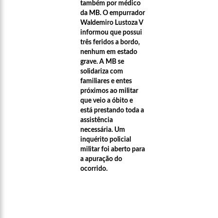
também por médico
da MB. O empurrador
Waldemiro Lustoza V
informou que possui
três feridos a bordo,
nenhum em estado
grave. A MB se
solidariza com
familiares e entes
próximos ao militar
que veio a óbito e
está prestando toda a
assistência
necessária. Um
inquérito policial
militar foi aberto para
a apuração do
00:21
O levantador David Assayag se despede esse ano d
ocorrido.