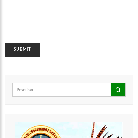
Pesquisar
00:16
Jeveny Mendonça A nova guardiã do E
por: