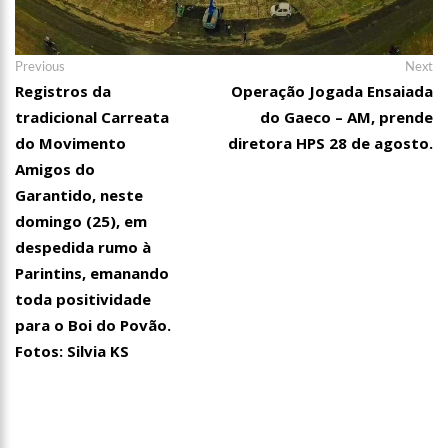
Navegação
Previous
Ne
Previous
Next
post:
po
Registros da
Operação Jogada Ensaiada
de
tradicional Carreata
do Gaeco – AM, prende
Post
do Movimento
diretora HPS 28 de agosto.
Amigos do
Garantido, neste
domingo (25), em
despedida rumo à
Parintins, emanando
toda positividade
para o Boi do Povão.
Fotos: Silvia KS
21:55
Karliane Oliveira Candidata à Rainha do C