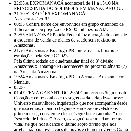
22:05
A EXPOMANACÁ acontecerá de 11 a 15/10 NA
PRINCESINHA DO SOLIMOES EM MANACAPURU.
21:50
ATRAÇÕES EXPOMANACÁ
A espera acabou!!!
00:05
Confira nome dos envolvidos em grupo criminoso de
Tabosa que deu prejuízo de R$ 90 milhões ao AM.
23:55
AMAZONASPolícia Federal faz operação de combate
a esquema de venda de planos de saúde sem registro no
Amazonas.
21:56
Amazonas x Botafogo-PB: onde assistir, horário e
escalações pela Série C 2023
Pela última rodada do quadrangular final da 3ª divisão,
Amazonas x Botafogo-PB acontecerá no próximo sábado (7),
na Arena da Amazônia.
19:24
Amazonas x Botafogo-PB na Arena da Amazonia em
Manaus.
02:00
01:47
TEMA GARANTIDO 2024 Conhecer os Segredos do
Coração é como conhecer os segredos da vida, desse nosso
Universo maravilhoso, inquietação que nos acompanha desde
que nascemos, quando chegamos e nos são revelados os
primeiros segredos, entre eles o “segredo de caminhar” e o
“segredo de brincar”.Assim, os segredos se revelam por toda
vida, até que nos alcance o último sopro divino que nos
arrebatará, para revelações de novos e eternos segredos.Como