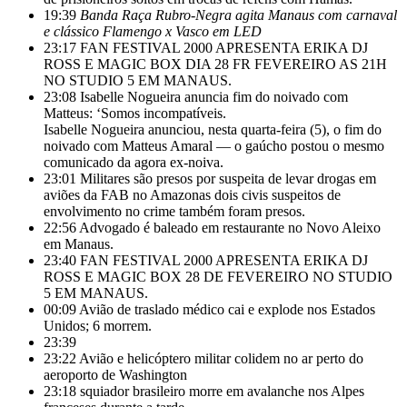
19:39
Banda Raça Rubro-Negra agita Manaus com carnaval
e clássico Flamengo x Vasco em LED
23:17
FAN FESTIVAL 2000 APRESENTA ERIKA DJ
ROSS E MAGIC BOX DIA 28 FR FEVEREIRO AS 21H
NO STUDIO 5 EM MANAUS.
23:08
Isabelle Nogueira anuncia fim do noivado com
Matteus: ‘Somos incompatíveis.
Isabelle Nogueira anunciou, nesta quarta-feira (5), o fim do
noivado com Matteus Amaral — o gaúcho postou o mesmo
comunicado da agora ex-noiva.
23:01
Militares são presos por suspeita de levar drogas em
aviões da FAB no Amazonas dois civis suspeitos de
envolvimento no crime também foram presos.
22:56
Advogado é baleado em restaurante no Novo Aleixo
em Manaus.
23:40
FAN FESTIVAL 2000 APRESENTA ERIKA DJ
ROSS E MAGIC BOX 28 DE FEVEREIRO NO STUDIO
5 EM MANAUS.
00:09
Avião de traslado médico cai e explode nos Estados
Unidos; 6 morrem.
23:39
23:22
Avião e helicóptero militar colidem no ar perto do
aeroporto de Washington
23:18
squiador brasileiro morre em avalanche nos Alpes