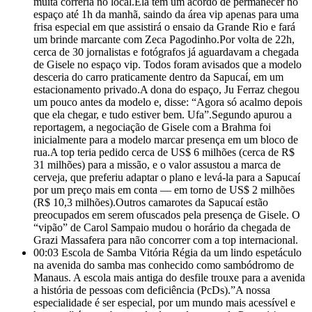
muita correria no local.Ela tem um acordo de permanecer no
espaço até 1h da manhã, saindo da área vip apenas para uma
frisa especial em que assistirá o ensaio da Grande Rio e fará
um brinde marcante com Zeca Pagodinho.Por volta de 22h,
cerca de 30 jornalistas e fotógrafos já aguardavam a chegada
de Gisele no espaço vip. Todos foram avisados que a modelo
desceria do carro praticamente dentro da Sapucaí, em um
estacionamento privado.A dona do espaço, Ju Ferraz chegou
um pouco antes da modelo e, disse: “Agora só acalmo depois
que ela chegar, e tudo estiver bem. Ufa”.Segundo apurou a
reportagem, a negociação de Gisele com a Brahma foi
inicialmente para a modelo marcar presença em um bloco de
rua.A top teria pedido cerca de US$ 6 milhões (cerca de R$
31 milhões) para a missão, e o valor assustou a marca de
cerveja, que preferiu adaptar o plano e levá-la para a Sapucaí
por um preço mais em conta — em torno de US$ 2 milhões
(R$ 10,3 milhões).Outros camarotes da Sapucaí estão
preocupados em serem ofuscados pela presença de Gisele. O
“vipão” de Carol Sampaio mudou o horário da chegada de
Grazi Massafera para não concorrer com a top internacional.
00:03
Escola de Samba Vitória Régia da um lindo espetáculo
na avenida do samba mas conhecido como sambódromo de
Manaus. A escola mais antiga do desfile trouxe para a avenida
a história de pessoas com deficiência (PcDs).”A nossa
especialidade é ser especial, por um mundo mais acessível e