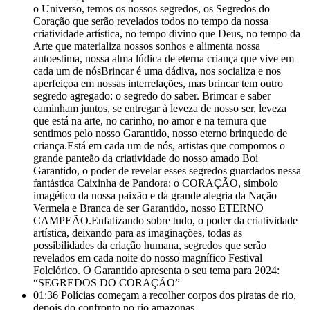
o Universo, temos os nossos segredos, os Segredos do
Coração que serão revelados todos no tempo da nossa
criatividade artística, no tempo divino que Deus, no tempo da
Arte que materializa nossos sonhos e alimenta nossa
autoestima, nossa alma lúdica de eterna criança que vive em
cada um de nósBrincar é uma dádiva, nos socializa e nos
aperfeiçoa em nossas interrelações, mas brincar tem outro
segredo agregado: o segredo do saber. Brimcar e saber
caminham juntos, se entregar à leveza de nosso ser, leveza
que está na arte, no carinho, no amor e na ternura que
sentimos pelo nosso Garantido, nosso eterno brinquedo de
criança.Está em cada um de nós, artistas que compomos o
grande panteão da criatividade do nosso amado Boi
Garantido, o poder de revelar esses segredos guardados nessa
fantástica Caixinha de Pandora: o CORAÇÃO, símbolo
imagético da nossa paixão e da grande alegria da Nação
Vermela e Branca de ser Garantido, nosso ETERNO
CAMPEÃO.Enfatizando sobre tudo, o poder da criatividade
artística, deixando para as imaginações, todas as
possibilidades da criação humana, segredos que serão
revelados em cada noite do nosso magnífico Festival
Folclórico. O Garantido apresenta o seu tema para 2024:
“SEGREDOS DO CORAÇÃO”
01:36
Polícias começam a recolher corpos dos piratas de rio,
depois do confronto no rio amazonas.