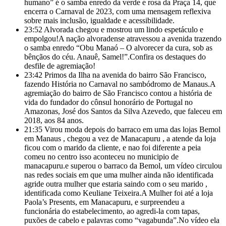
humano” é o samba enredo da verde e rosa da Praça 14, que
encerra o Carnaval de 2023, com uma mensagem reflexiva
sobre mais inclusão, igualdade e acessibilidade.
23:52
Alvorada chegou e mostrou um lindo espetáculo e
empolgou!A nação alvoradense atravessou a avenida trazendo
o samba enredo “Obu Manaó – O alvorecer da cura, sob as
bênçãos do céu. Anauê, Samel!”.Confira os destaques do
desfile de agremiação!
23:42
Primos da Ilha na avenida do bairro São Francisco,
fazendo História no Carnaval no sambódromo de Manaus.A
agremiação do bairro de São Francisco contou a história de
vida do fundador do cônsul honorário de Portugal no
Amazonas, José dos Santos da Silva Azevedo, que faleceu em
2018, aos 84 anos.
21:35
Virou moda depois do barraco em uma das lojas Bemol
em Manaus , chegou a vez de Manacapuru , a atende da loja
ficou com o marido da cliente, e nao foi diferente a peia
comeu no centro isso aconteceu no municipio de
manacapuru.e superou o barraco da Bemol, um vídeo circulou
nas redes sociais em que uma mulher ainda não identificada
agride outra mulher que estaria saindo com o seu marido ,
identificada como Keuliane Teixeira.A Mulher foi até a loja
Paola’s Presents, em
Manacapuru, e surpreendeu a
funcionária do estabelecimento, ao agredi-la com tapas,
puxões de cabelo e palavras como “vagabunda”.No vídeo ela