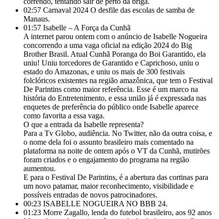
correndo, tentando sair de perto da briga.
02:57
Carnaval 2024 O desfile das escolas de samba de
Manaus.
01:57
Isabelle – A Força da Cunhã
A internet parou ontem com o anúncio de Isabelle Nogueira
concorrendo a uma vaga oficial na edição 2024 do Big
Brother Brasil. Atual Cunhã Poranga do Boi Garantido, ela
uniu! Uniu torcedores de Garantido e Caprichoso, uniu o
estado do Amazonas, e uniu os mais de 300 festivais
folclóricos existentes na região amazônica, que tem o Festival
De Parintins como maior referência. Esse é um marco na
história do Entretenimento, e essa união já é expressada nas
enquetes de preferência do público onde Isabelle aparece
como favorita a essa vaga.
O que a entrada da Isabelle representa?
Para a Tv Globo, audiência. No Twitter, não da outra coisa, e
o nome dela foi o assunto brasileiro mais comentado na
plataforma na noite de ontem após o VT da Cunhã, mutirões
foram criados e o engajamento do programa na região
aumentou.
E para o Festival De Parintins, é a abertura das cortinas para
um novo patamar, maior reconhecimento, visibilidade e
possíveis entradas de novos patrocinadores.
00:23
ISABELLE NOGUEIRA NO BBB 24.
01:23
Morre Zagallo, lenda do futebol brasileiro, aos 92 anos