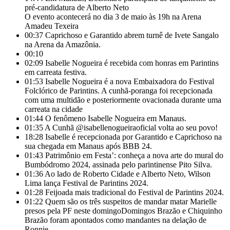
pré-candidatura de Alberto Neto
O evento acontecerá no dia 3 de maio às 19h na Arena
Amadeu Texeira
00:37
Caprichoso e Garantido abrem turnê de Ivete Sangalo
na Arena da Amazônia.
00:10
02:09
Isabelle Nogueira é recebida com honras em Parintins
em carreata festiva.
01:53
Isabelle Nogueira é a nova Embaixadora do Festival
Folclórico de Parintins. A cunhã-poranga foi recepcionada
com uma multidão e posteriormente ovacionada durante uma
carreata na cidade
01:44
O fenômeno Isabelle Nogueira em Manaus.
01:35
A Cunhã @isabellenogueiraoficial volta ao seu povo!
18:28
Isabelle é recepcionada por Garantido e Caprichoso na
sua chegada em Manaus após BBB 24.
01:43
Patrimônio em Festa’: conheça a nova arte do mural do
Bumbódromo 2024, assinada pelo parintinense Pito Silva.
01:36
Ao lado de Roberto Cidade e Alberto Neto, Wilson
Lima lança Festival de Parintins 2024.
01:28
Feijoada mais tradicional do Festival de Parintins 2024.
01:22
Quem são os três suspeitos de mandar matar Marielle
presos pela PF neste domingoDomingos Brazão e Chiquinho
Brazão foram apontados como mandantes na delação de
Ronnie.