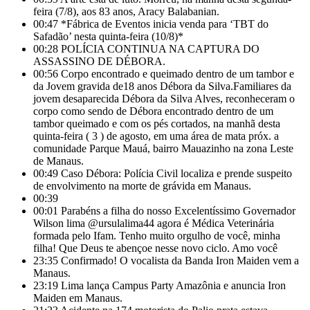
feira (7/8), aos 83 anos, Aracy Balabanian.
00:47
*Fábrica de Eventos inicia venda para ‘TBT do
Safadão’ nesta quinta-feira (10/8)*
00:28
POLÍCIA CONTINUA NA CAPTURA DO
ASSASSINO DE DÉBORA.
00:56
Corpo encontrado e queimado dentro de um tambor e
da Jovem gravida de18 anos Débora da Silva.Familiares da
jovem desaparecida Débora da Silva Alves, reconheceram o
corpo como sendo de Débora encontrado dentro de um
tambor queimado e com os pés cortados, na manhã desta
quinta-feira ( 3 ) de agosto, em uma área de mata próx. a
comunidade Parque Mauá, bairro Mauazinho na zona Leste
de Manaus.
00:49
Caso Débora: Polícia Civil localiza e prende suspeito
de envolvimento na morte de grávida em Manaus.
00:39
00:01
Parabéns a filha do nosso Excelentíssimo Governador
Wilson lima @ursulalima44 agora é Médica Veterinária
formada pelo Ifam. Tenho muito orgulho de você, minha
filha! Que Deus te abençoe nesse novo ciclo. Amo você
23:35
Confirmado! O vocalista da Banda Iron Maiden vem a
Manaus.
23:19
Lima lança Campus Party Amazônia e anuncia Iron
Maiden em Manaus.