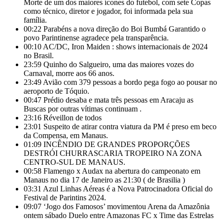
Morte de um dos maiores ícones do futebol, com sete Copas
como técnico, diretor e jogador, foi informada pela sua
família.
00:22
Parabéns a nova direção do Boi Bumbá Garantido o
povo Parintinense agradece pela transparência.
00:10
AC/DC, Iron Maiden : shows internacionais de 2024
no Brasil.
23:59
Quinho do Salgueiro, uma das maiores vozes do
Carnaval, morre aos 66 anos.
23:49
Avião com 379 pessoas a bordo pega fogo ao pousar no
aeroporto de Tóquio.
00:47
Prédio desaba e mata três pessoas em Aracaju as
Buscas por outras vítimas continuam .
23:16
Réveillon de todos
23:01
Suspeito de atirar contra viatura da PM é preso em beco
da Compensa, em Manaus.
01:09
INCÊNDIO DE GRANDES PROPORÇÕES
DESTRÓI CHURRASCARIA TROPEIRO NA ZONA
CENTRO-SUL DE MANAUS.
00:58
Flamengo x Audax na abertura do campeonato em
Manaus no dia 17 de Janeiro as 21:30 ( de Brasilia )
03:31
Azul Linhas Aéreas é a Nova Patrocinadora Oficial do
Festival de Parintins 2024.
09:07
‘Jogo dos Famosos’ movimentou Arena da Amazônia
ontem sábado Duelo entre Amazonas FC x Time das Estrelas