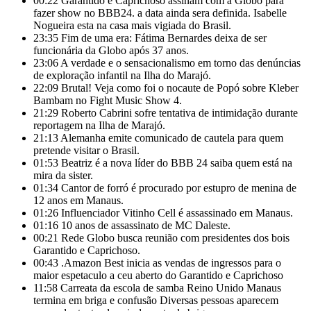
00:22
Garantido e Caprichoso assinam com a Globo para
fazer show no BBB24. a data ainda sera definida. Isabelle
Nogueira esta na casa mais vigiada do Brasil.
23:35
Fim de uma era: Fátima Bernardes deixa de ser
funcionária da Globo após 37 anos.
23:06
A verdade e o sensacionalismo em torno das denúncias
de exploração infantil na Ilha do Marajó.
22:09
Brutal! Veja como foi o nocaute de Popó sobre Kleber
Bambam no Fight Music Show 4.
21:29
Roberto Cabrini sofre tentativa de intimidação durante
reportagem na Ilha de Marajó.
21:13
Alemanha emite comunicado de cautela para quem
pretende visitar o Brasil.
01:53
Beatriz é a nova líder do BBB 24 saiba quem está na
mira da sister.
01:34
Cantor de forró é procurado por estupro de menina de
12 anos em Manaus.
01:26
Influenciador Vitinho Cell é assassinado em Manaus.
01:16
10 anos de assassinato de MC Daleste.
00:21
Rede Globo busca reunião com presidentes dos bois
Garantido e Caprichoso.
00:43
.Amazon Best inicia as vendas de ingressos para o
maior espetaculo a ceu aberto do Garantido e Caprichoso
11:58
Carreata da escola de samba Reino Unido Manaus
termina em briga e confusão Diversas pessoas aparecem