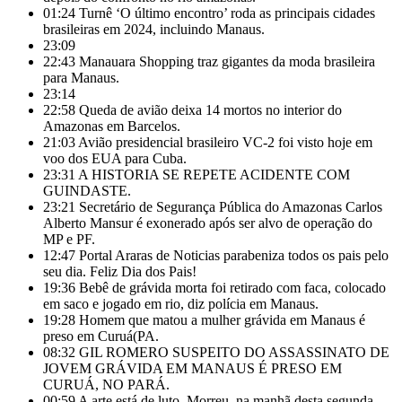
01:24
Turnê ‘O último encontro’ roda as principais cidades
brasileiras em 2024, incluindo Manaus.
23:09
22:43
Manauara Shopping traz gigantes da moda brasileira
para Manaus.
23:14
22:58
Queda de avião deixa 14 mortos no interior do
Amazonas em Barcelos.
21:03
Avião presidencial brasileiro VC-2 foi visto hoje em
voo dos EUA para Cuba.
23:31
A HISTORIA SE REPETE ACIDENTE COM
GUINDASTE.
23:21
Secretário de Segurança Pública do Amazonas Carlos
Alberto Mansur é exonerado após ser alvo de operação do
MP e PF.
12:47
Portal Araras de Noticias parabeniza todos os pais pelo
seu dia. Feliz Dia dos Pais!
19:36
Bebê de grávida morta foi retirado com faca, colocado
em saco e jogado em rio, diz polícia em Manaus.
19:28
Homem que matou a mulher grávida em Manaus é
preso em Curuá(PA.
08:32
GIL ROMERO SUSPEITO DO ASSASSINATO DE
JOVEM GRÁVIDA EM MANAUS É PRESO EM
CURUÁ, NO PARÁ.
00:59
A arte está de luto. Morreu, na manhã desta segunda-