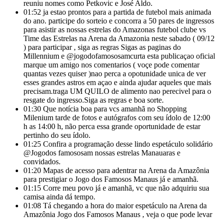
reuniu nomes como Petkovic e José Aldo.
01:52
ja estao prontos para a partida de futebol mais animada
do ano. participe do sorteio e concorra a 50 pares de ingressos
para asistir as nossas estrelas do Amazonas futebol clube vs
Time das Estrelas na Arena da Amazonia neste sabado ( 09/12
) para participar , siga as regras Sigas as paginas do
Millennium e @jogodofamososamcurta esta publicaçao oficial
marque um amigo nos comentarios ( voçe pode comentar
quantas vezes quiser )nao perca a opotunidade unica de ver
esses grandes astros em açao e ainda ajudar aqueles que mais
precisam.traga UM QUILO de alimento nao perecivel para o
resgate do ingresso.Siga as regras e boa sorte.
01:30
Que notícia boa para vcs amanhã no Shopping
Milenium tarde de fotos e autógrafos com seu ídolo de 12:00
h as 14:00 h, não perca essa grande oportunidade de estar
pertinho do seu ídolo.
01:25
Confira a programação desse lindo espetáculo solidário
@Jogodos famososam nossas estrelas Manauaras e
convidados.
01:20
Mapas de acesso para adentrar na Arena da Amazônia
para prestigiar o Jogo dos Famosos Manaus já e amanhã.
01:15
Corre meu povo já e amanhã, vc que não adquiriu sua
camisa ainda dá tempo.
01:08
Tá chegando a hora do maior espetáculo na Arena da
Amazônia Jogo dos Famosos Manaus , veja o que pode levar