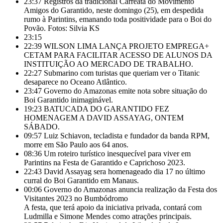
23:37
Registros da tradicional Carreata do Movimento
Amigos do Garantido, neste domingo (25), em despedida
rumo à Parintins, emanando toda positividade para o Boi do
Povão. Fotos: Silvia KS
23:15
22:39
WILSON LIMA LANÇA PROJETO EMPREGA+
CETAM PARA FACILITAR ACESSO DE ALUNOS DA
INSTITUIÇÃO AO MERCADO DE TRABALHO.
22:27
Submarino com turistas que queriam ver o Titanic
desaparece no Oceano Atlântico.
23:47
Governo do Amazonas emite nota sobre situação do
Boi Garantido inimaginável.
19:23
BATUCADA DO GARANTIDO FEZ
HOMENAGEM A DAVID ASSAYAG, ONTEM
SÁBADO.
09:57
Luiz Schiavon, tecladista e fundador da banda RPM,
morre em São Paulo aos 64 anos.
08:36
Um roteiro turístico inesquecível para viver em
Parintins na Festa de Garantido e Caprichoso 2023.
22:43
David Assayag sera homenageado dia 17 no último
curral do Boi Garantido em Manaus.
00:06
Governo do Amazonas anuncia realização da Festa dos
Visitantes 2023 no Bumbódromo
A festa, que terá apoio da iniciativa privada, contará com
Ludmilla e Simone Mendes como atrações principais.