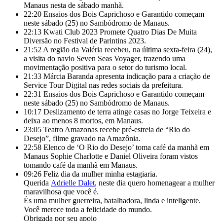
Manaus nesta de sábado manhã.
22:20
Ensaios dos Bois Caprichoso e Garantido começam
neste sábado (25) no Sambódromo de Manaus.
22:13
Kwati Club 2023 Promete Quatro Dias De Muita
Diversão no Festival de Parintins 2023.
21:52
A região da Valéria recebeu, na última sexta-feira (24),
a visita do navio Seven Seas Voyager, trazendo uma
movimentação positiva para o setor do turismo local.
21:33
Márcia Baranda apresenta indicação para a criação de
Service Tour Digital nas redes sociais da prefeitura.
22:31
Ensaios dos Bois Caprichoso e Garantido começam
neste sábado (25) no Sambódromo de Manaus.
10:17
Deslizamento de terra atinge casas no Jorge Teixeira e
deixa ao menos 8 mortos, em Manaus.
23:05
Teatro Amazonas recebe pré-estreia de “Rio do
Desejo”, filme gravado na Amazônia.
22:58
Elenco de ‘O Rio do Desejo’ toma café da manhã em
Manaus Sophie Charlotte e Daniel Oliveira foram vistos
tomando café da manhã em Manaus.
09:26
Feliz dia da mulher minha estagiaria.
Querida
Adrielle Dalet
, neste dia quero homenagear a mulher
maravilhosa que você é.
És uma mulher guerreira, batalhadora, linda e inteligente.
Você merece toda a felicidade do mundo.
Obrigada por seu apoio