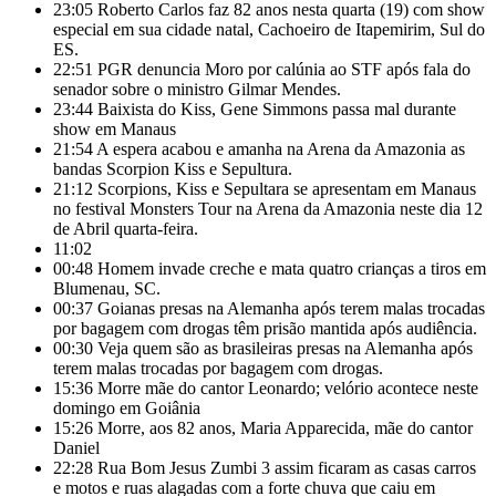
23:05
Roberto Carlos faz 82 anos nesta quarta (19) com show
especial em sua cidade natal, Cachoeiro de Itapemirim, Sul do
ES.
22:51
PGR denuncia Moro por calúnia ao STF após fala do
senador sobre o ministro Gilmar Mendes.
23:44
Baixista do Kiss, Gene Simmons passa mal durante
show em Manaus
21:54
A espera acabou e amanha na Arena da Amazonia as
bandas Scorpion Kiss e Sepultura.
21:12
Scorpions, Kiss e Sepultara se apresentam em Manaus
no festival Monsters Tour na Arena da Amazonia neste dia 12
de Abril quarta-feira.
11:02
00:48
Homem invade creche e mata quatro crianças a tiros em
Blumenau, SC.
00:37
Goianas presas na Alemanha após terem malas trocadas
por bagagem com drogas têm prisão mantida após audiência.
00:30
Veja quem são as brasileiras presas na Alemanha após
terem malas trocadas por bagagem com drogas.
15:36
Morre mãe do cantor Leonardo; velório acontece neste
domingo em Goiânia
15:26
Morre, aos 82 anos, Maria Apparecida, mãe do cantor
Daniel
22:28
Rua Bom Jesus Zumbi 3 assim ficaram as casas carros
e motos e ruas alagadas com a forte chuva que caiu em