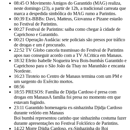
08:45
O Movimento Amigos do Garantido (MAG) realiza,
neste domingo (23), a partir de 12h, a tradicional carreata que
marca a despedida simbólica do MAG rumo a Parintins.
00:39
Ex-BBBs: Davi, Matteus, Giovanna e Pizane estarão
no Festival de Parintins.
00:27
Festival de Parintins: saiba como chegar à cidade de
Caprichoso e Garantido.
00:21
Operação Audácia: sete policiais são presos por tráfico
de drogas e um é procurado.
22:52
TV Globo cancela trasmissao do Festival de Parintins
apos nao conseguir acordo com a TV ACritica em Manaus.
18:32
Efeito Isabelle Nogueira leva Bois-bumbás Garantido e
Caprichoso para o São João da Thay no Maranhão e encanta
Nordeste.
16:23
Tiroteio no Centro de Manaus termina com um PM e
um sargento do Exército mortos.
08:56
18:55
PRESOS: Família de Djidja Cardoso é presa com
drogas em ManausA família foi presa no momento em que
estavam fugindo.
23:11
Garantido homenageia ex-sinhazinha Djidja Cardoso
durante velório em Manaus
Boi bumbá representou carinho que sinhazinha costuma fazer
durante apresentações no Festival Folclórico de Parintins.
14:22
Morre Djidja Cardoso, ex-Sinhazinha do Boi