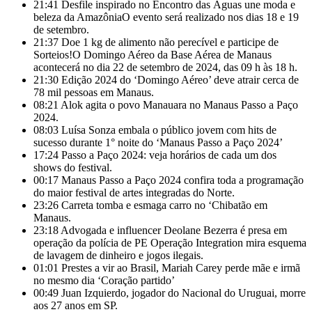
21:41
Desfile inspirado no Encontro das Águas une moda e
beleza da AmazôniaO evento será realizado nos dias 18 e 19
de setembro.
21:37
Doe 1 kg de alimento não perecível e participe de
Sorteios!​O Domingo Aéreo da Base Aérea de Manaus
acontecerá no dia 22 de setembro de 2024, das 09 h às 18 h.
21:30
Edição 2024 do ‘Domingo Aéreo’ deve atrair cerca de
78 mil pessoas em Manaus.
08:21
Alok agita o povo Manauara no Manaus Passo a Paço
2024.
08:03
Luísa Sonza embala o público jovem com hits de
sucesso durante 1° noite do ‘Manaus Passo a Paço 2024’
17:24
Passo a Paço 2024: veja horários de cada um dos
shows do festival.
00:17
Manaus Passo a Paço 2024 confira toda a programação
do maior festival de artes integradas do Norte.
23:26
Carreta tomba e esmaga carro no ‘Chibatão em
Manaus.
23:18
Advogada e influencer Deolane Bezerra é presa em
operação da polícia de PE Operação Integration mira esquema
de lavagem de dinheiro e jogos ilegais.
01:01
Prestes a vir ao Brasil, Mariah Carey perde mãe e irmã
no mesmo dia ‘Coração partido’
00:49
Juan Izquierdo, jogador do Nacional do Uruguai, morre
aos 27 anos em SP.