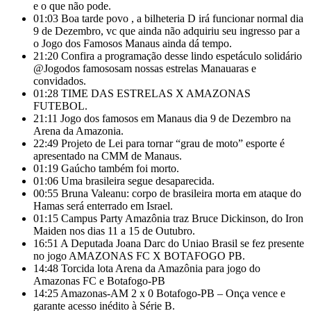
e o que não pode.
01:03
Boa tarde povo , a bilheteria D irá funcionar normal dia
9 de Dezembro, vc que ainda não adquiriu seu ingresso par a
o Jogo dos Famosos Manaus ainda dá tempo.
21:20
Confira a programação desse lindo espetáculo solidário
@Jogodos famososam nossas estrelas Manauaras e
convidados.
01:28
TIME DAS ESTRELAS X AMAZONAS
FUTEBOL.
21:11
Jogo dos famosos em Manaus dia 9 de Dezembro na
Arena da Amazonia.
22:49
Projeto de Lei para tornar “grau de moto” esporte é
apresentado na CMM de Manaus.
01:19
Gaúcho também foi morto.
01:06
Uma brasileira segue desaparecida.
00:55
Bruna Valeanu: corpo de brasileira morta em ataque do
Hamas será enterrado em Israel.
01:15
Campus Party Amazônia traz Bruce Dickinson, do Iron
Maiden nos dias 11 a 15 de Outubro.
16:51
A Deputada Joana Darc do Uniao Brasil se fez presente
no jogo AMAZONAS FC X BOTAFOGO PB.
14:48
Torcida lota Arena da Amazônia para jogo do
Amazonas FC e Botafogo-PB
14:25
Amazonas-AM 2 x 0 Botafogo-PB – Onça vence e
garante acesso inédito à Série B.