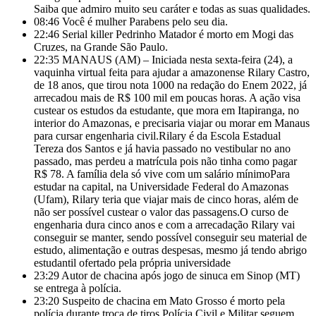
Saiba que admiro muito seu caráter e todas as suas qualidades.
08:46
Você é mulher Parabens pelo seu dia.
22:46
Serial killer Pedrinho Matador é morto em Mogi das
Cruzes, na Grande São Paulo.
22:35
MANAUS (AM) – Iniciada nesta sexta-feira (24), a
vaquinha virtual feita para ajudar a amazonense Rilary Castro,
de 18 anos, que tirou nota 1000 na redação do Enem 2022, já
arrecadou mais de R$ 100 mil em poucas horas. A ação visa
custear os estudos da estudante, que mora em Itapiranga, no
interior do Amazonas, e precisaria viajar ou morar em Manaus
para cursar engenharia civil.Rilary é da Escola Estadual
Tereza dos Santos e já havia passado no vestibular no ano
passado, mas
perdeu a matrícula pois não tinha como pagar
R$ 78. A família dela só vive com um salário mínimoPara
estudar na capital, na Universidade Federal do Amazonas
(Ufam), Rilary teria que viajar mais de cinco horas, além de
não ser possível custear o valor das passagens.O curso de
engenharia dura cinco anos e com a arrecadação Rilary vai
conseguir se manter, sendo possível conseguir seu material de
estudo, alimentação e outras despesas, mesmo já tendo abrigo
estudantil ofertado pela própria universidade
23:29
Autor de chacina após jogo de sinuca em Sinop (MT)
se entrega à polícia.
23:20
Suspeito de chacina em Mato Grosso é morto pela
polícia durante troca de tiros Polícia Civil e Militar seguem