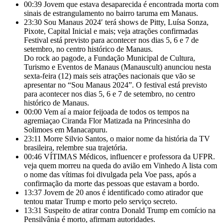
00:39
Jovem que estava desaparecida é encontrada morta com
sinais de estrangulamento no bairro taruma em Manaus.
23:30
Sou Manaus 2024′ terá shows de Pitty, Luísa Sonza,
Pixote, Capital Inicial e mais; veja atrações confirmadas
Festival está previsto para acontecer nos dias 5, 6 e 7 de
setembro, no centro histórico de Manaus.
Do rock ao pagode, a Fundação Municipal de Cultura,
Turismo e Eventos de Manaus (Manauscult) anunciou nesta
sexta-feira (12) mais seis atrações nacionais que vão se
apresentar no “Sou Manaus 2024”. O festival está previsto
para acontecer nos dias 5, 6 e 7 de setembro, no centro
histórico de Manaus.
00:00
Vem aí a maior feijoada de todos os tempos na
agremiaçao Ciranda Flor Matizada na Princesinha do
Solimoes em Manacapuru.
23:11
Morre Silvio Santos, o maior nome da história da TV
brasileira, relembre sua trajetória.
00:46
VÍTIMAS Médicos, influencer e professora da UFPR.
veja quem morreu na queda do avião em Vinhedo A lista com
o nome das vítimas foi divulgada pela Voe pass, após a
confirmação da morte das pessoas que estavam a bordo.
13:37
Jovem de 20 anos é identificado como atirador que
tentou matar Trump e morto pelo serviço secreto.
13:31
Suspeito de atirar contra Donald Trump em comício na
Pensilvânia é morto, afirmam autoridades.