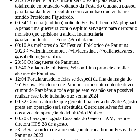
21:23
Acidente na 174 motorista do Palio prata estava
totalmente embriagado voltando da Festa do Cupuaçu passou
para faixa da direita e colidiu com caminhão que vinha no
sentido Presidente Figueiredo.
00:34
Terceira (e última) noite de Festival. Lenda Mapinguari.
Apenas uma guerreira com o espírito selvagem para derrotar o
monstro que aprisiona a aldeia. Indumentária
@rafael.andrade___ Fotos @maludacio
00:10
As melhores do 56º Festival Folclorico de Parintins
2023 @valentinacoimbra , @liviacristina , @edilenetavares ,
@isabellenogueiraoficial.
23:56
Os kaçaueres de Parintins.
12:40
Ao lado de ministros, Wilson Lima promete ampliar
alcance de Parintins.
12:04
Portalararasdenotícias se despedi da ilha da magia do
56ª Festival Folclórico de Parintins com sentimento de dever
cumprido Parabéns a toda equipe sem vcs não seria possível
realizar esse belo trabalho que venha 2024.
00:32
Governador diz que gerente financeira do 28 de Agosto
presa em operação será substituída Querciane Alves foi um
dos alvos de operação do Ministério Público.
00:20
Operação Jogada Ensaiada do Gaeco – AM, prende
diretora HPS 28 de agosto.
23:53
Sai a ordem de apresentação de cada boi no Festival de
Parintins 2023.