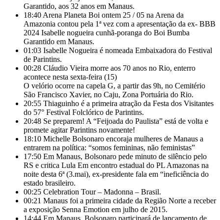
Garantido, aos 32 anos em Manaus.
18:40
Arena Planeta Boi ontem 25 / 05 na Arena da
Amazonia contou pela 1ª vez com a apresentação da ex- BBB
2024 Isabelle nogueira cunhã-poranga do Boi Bumba
Garantido em Manaus.
01:03
Isabelle Nogueira é nomeada Embaixadora do Festival
de Parintins.
00:28
Cláudio Vieira morre aos 70 anos no Rio, enterro
acontece nesta sexta-feira (15)
O velório ocorre na capela G, a partir das 9h, no Cemitério
São Francisco Xavier, no Caju, Zona Portuária do Rio.
20:55
Thiaguinho é a primeira atração da Festa dos Visitantes
do 57° Festival Folclórico de Parintins.
20:48
Se preparem! A “Feijoada do Paulista” está de volta e
promete agitar Parintins novamente!
18:10
Michelle Bolsonaro encoraja mulheres de Manaus a
entrarem na política: “somos femininas, não feministas”
17:50
Em Manaus, Bolsonaro pede minuto de silêncio pelo
RS e critica Lula Em encontro estadual do PL Amazonas na
noite desta 6ª (3.mai), ex-presidente fala em “ineficiência do
estado brasileiro.
00:25
Celebration Tour – Madonna – Brasil.
00:21
Manaus foi a primeira cidade da Região Norte a receber
a exposição Senna Emotion em julho de 2015.
14:44
Em Manaus, Bolsonaro participará de lançamento de