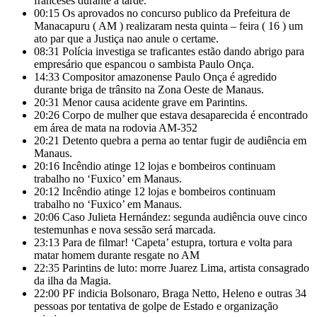
franceses durante a tarde.
00:15
Os aprovados no concurso publico da Prefeitura de
Manacapuru ( AM ) realizaram nesta quinta – feira ( 16 ) um
ato par que a Justiça nao anule o certame.
08:31
Polícia investiga se traficantes estão dando abrigo para
empresário que espancou o sambista Paulo Onça.
14:33
Compositor amazonense Paulo Onça é agredido
durante briga de trânsito na Zona Oeste de Manaus.
20:31
Menor causa acidente grave em Parintins.
20:26
Corpo de mulher que estava desaparecida é encontrado
em área de mata na rodovia AM-352
20:21
Detento quebra a perna ao tentar fugir de audiência em
Manaus.
20:16
Incêndio atinge 12 lojas e bombeiros continuam
trabalho no ‘Fuxico’ em Manaus.
20:12
Incêndio atinge 12 lojas e bombeiros continuam
trabalho no ‘Fuxico’ em Manaus.
20:06
Caso Julieta Hernández: segunda audiência ouve cinco
testemunhas e nova sessão será marcada.
23:13
Para de filmar! ‘Capeta’ estupra, tortura e volta para
matar homem durante resgate no AM
22:35
Parintins de luto: morre Juarez Lima, artista consagrado
da ilha da Magia.
22:00
PF indicia Bolsonaro, Braga Netto, Heleno e outras 34
pessoas por tentativa de golpe de Estado e organização