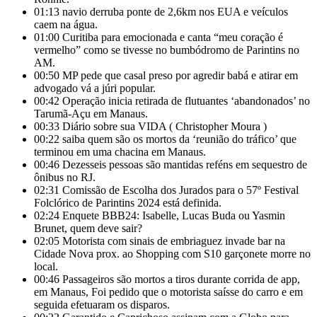
01:13
navio derruba ponte de 2,6km nos EUA e veículos
caem na água.
01:00
Curitiba para emocionada e canta “meu coração é
vermelho” como se tivesse no bumbódromo de Parintins no
AM.
00:50
MP pede que casal preso por agredir babá e atirar em
advogado vá a júri popular.
00:42
Operação inicia retirada de flutuantes ‘abandonados’ no
Tarumã-Açu em Manaus.
00:33
Diário sobre sua VIDA ( Christopher Moura )
00:22
saiba quem são os mortos da ‘reunião do tráfico’ que
terminou em uma chacina em Manaus.
00:46
Dezesseis pessoas são mantidas reféns em sequestro de
ônibus no RJ.
02:31
Comissão de Escolha dos Jurados para o 57º Festival
Folclórico de Parintins 2024 está definida.
02:24
Enquete BBB24: Isabelle, Lucas Buda ou Yasmin
Brunet, quem deve sair?
02:05
Motorista com sinais de embriaguez invade bar na
Cidade Nova prox. ao Shopping com S10 garçonete morre no
local.
00:46
Passageiros são mortos a tiros durante corrida de app,
em Manaus, Foi pedido que o motorista saísse do carro e em
seguida efetuaram os disparos.