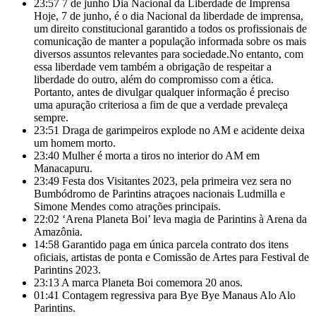
23:57
7 de junho Dia Nacional da Liberdade de Imprensa
Hoje, 7 de junho, é o dia Nacional da liberdade de imprensa,
um direito constitucional garantido a todos os profissionais de
comunicação de manter a população informada sobre os mais
diversos assuntos relevantes para sociedade.No entanto, com
essa liberdade vem também a obrigação de respeitar a
liberdade do outro, além do compromisso com a ética.
Portanto, antes de divulgar qualquer informação é preciso
uma apuração criteriosa a fim de que a verdade prevaleça
sempre.
23:51
Draga de garimpeiros explode no AM e acidente deixa
um homem morto.
23:40
Mulher é morta a tiros no interior do AM em
Manacapuru.
23:49
Festa dos Visitantes 2023, pela primeira vez sera no
Bumbódromo de Parintins atraçoes nacionais Ludmilla e
Simone Mendes como atrações principais.
22:02
‘Arena Planeta Boi’ leva magia de Parintins à Arena da
Amazônia.
14:58
Garantido paga em única parcela contrato dos itens
oficiais, artistas de ponta e Comissão de Artes para Festival de
Parintins 2023.
23:13
A marca Planeta Boi comemora 20 anos.
01:41
Contagem regressiva para Bye Bye Manaus Alo Alo
Parintins.