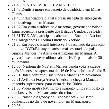
criminosa.
21:48
PUNHAL VERDE E AMARELO
21:46
Dentista morre em passeio de quadriciclo em Minas
Gerais.
21:40
Influenciadora digital é presa suspeita de ameaçar de
morte advogado em Manaus
21:37
Em visita histórica ao Amazonas, governador Wilson
Lima recepciona presidente dos Estados Unidos, Joe Biden
21:31
TCE-AM participa da abertura do Encontro Nacional
de Corregedores e Fórum Fundiário Nacional.
21:26
Em breve o Brasil inteiro verá o resultado da gravação
do novo DVD/Blu-ray da artista mais escutada do país,
Simone Mendes, na Arena da Amazônia em Manaus. A
gravação se deu neste último sábado 16/11 para mais de 30
mil pessoas.
12:06
‘Nenhum de Nós’ em Manaus banda volta a cidade
após 30 anos e se apresenta dia 16 de Novembro no Studio 5.
22:31
Biden confirmou sua vinda a Manaus em novembro.
22:21
Avião da Força Aérea Americana chega a Manaus
trazendo suprimentos para visita de Joe Biden.
21:30
Vídeo mostra PM morto e suspeito juntos em posto de
combustíveis de Manaus antes do crime
20:53
Rainha e Agroboy da ExpoManacá 2024 serão
conhecidos no dia 8 de novembro, em Manacapuru.
20:36