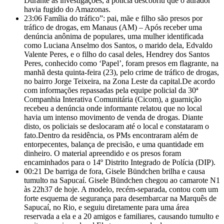
Durante as investigações, a polícia descobriu que o atirador
havia fugido do Amazonas.
23:06
Família do tráfico”: pai, mãe e filho são presos por
tráfico de drogas, em Manaus (AM) – Após receber uma
denúncia anônima de populares, uma mulher identificada
como Luciana Anselmo dos Santos, o marido dela, Edvaldo
Valente Peres, e o filho do casal deles, Hendrey dos Santos
Peres, conhecido como ‘Papel’, foram presos em flagrante, na
manhã desta quinta-feira (23), pelo crime de tráfico de drogas,
no bairro Jorge Teixeira, na Zona Leste da capital.De acordo
com informações repassadas pela equipe policial da 30ª
Companhia Interativa Comunitária (Cicom), a guarnição
recebeu a denúncia onde informante relatou que no local
havia um intenso movimento de venda de drogas. Diante
disto, os policiais se deslocaram até o local e constataram o
fato.Dentro da residência, os PMs encontraram além de
entorpecentes, balança de precisão, e uma quantidade em
dinheiro. O material apreendido e os presos foram
encaminhados para o 14º Distrito Integrado de Polícia (DIP).
00:21
De barriga de fora, Gisele Bündchen brilha e causa
tumulto na Sapucaí. Gisele Bündchen chegou ao camarote N1
às 22h37 de hoje. A modelo, recém-separada, contou com um
forte esquema de segurança para desembarcar na Marquês de
Sapucaí, no Rio, e seguiu diretamente para uma área
reservada a ela e a 20 amigos e familiares, causando tumulto e