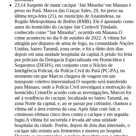
23:14
Suspeito de matar cacique ‘Jair Miranha’ em Manaus é
preso no Pará. Marcos das Graças Sales, 29, foi preso na
última terça-feira (21), no município de Ananindeua, na
Região Metropolitana de Belém (RMB). Ele é apontado como
autor do homicídio do cacique Jair Cordovil Trindade,
conhecido como “Jair Miranha”, ocorrido em Manaus.O
crime aconteceu no dia 6 de outubro de 2022. A vítima foi
atingida por disparos de arma de fogo, na comunidade Nações
Unidas, bairro Tarumã, zona oeste, e foi a óbito dois dias
depois em uma unidade hospitalar da capital.A prisão foi feita
por policiais da Delegacia Especializada em Homicídios e
Sequestros (DEHS), em conjunto com o Núcleo de
Inteligência Policial, da Polícia Civil do Pará (PC-PA), no
momento em que Marcos chegava de viagem em um
transporte coletivo interestadual.O suspeito será transferido
para Manaus, onde a Polícia Civil investigará a motivação do
homicídio.CrimeDe acordo com as investigações, Marcos foi
até à residência do cacique, localizada no bairro Tarumã, na
zona Norte da capital, e, ao se passar por cobrador, chamou a
vítima até a área externa da casa. Após falar com Jair, o
criminoso efetuou cinco tiros contra o cacique e em seguida
fugiu.A vítima foi socorrida e levada até uma unidade
hospitalar da cidade. Porém, depois de dois dias internado, o
cacique não resistiu aos ferimentos e morreu no hospital.