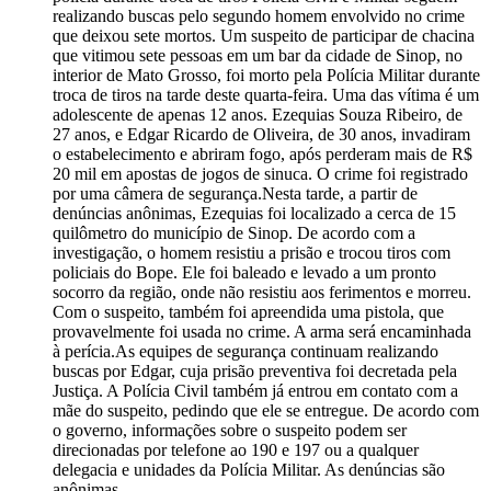
realizando buscas pelo segundo homem envolvido no crime
que deixou sete mortos. Um suspeito de participar de chacina
que vitimou sete pessoas em um bar da cidade de Sinop, no
interior de Mato Grosso, foi morto pela Polícia Militar durante
troca de tiros na tarde deste quarta-feira. Uma das vítima é um
adolescente de apenas 12 anos. Ezequias Souza Ribeiro, de
27 anos, e Edgar Ricardo de Oliveira, de 30 anos, invadiram
o estabelecimento e abriram fogo, após perderam mais de R$
20 mil em apostas de jogos de sinuca. O crime foi registrado
por uma câmera de segurança.Nesta tarde, a partir de
denúncias anônimas, Ezequias foi localizado a cerca de 15
quilômetro do município de Sinop. De acordo com a
investigação, o homem resistiu a prisão e trocou tiros com
policiais do Bope. Ele foi baleado e levado a um pronto
socorro da região, onde não resistiu aos ferimentos e morreu.
Com o suspeito, também foi apreendida uma pistola, que
provavelmente foi usada no crime. A arma será encaminhada
à perícia.As equipes de segurança continuam realizando
buscas por Edgar, cuja prisão preventiva foi decretada pela
Justiça. A Polícia Civil também já entrou em contato com a
mãe do suspeito, pedindo que ele se entregue. De acordo com
o governo, informações sobre o suspeito podem ser
direcionadas por telefone ao 190 e 197 ou a qualquer
delegacia e unidades da Polícia Militar. As denúncias são
anônimas.