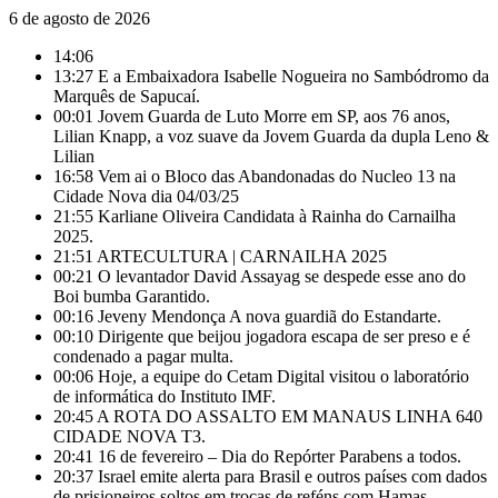
6 de agosto de 2026
14:06
13:27
E a Embaixadora Isabelle Nogueira no Sambódromo da
Marquês de Sapucaí.
00:01
Jovem Guarda de Luto Morre em SP, aos 76 anos,
Lilian Knapp, a voz suave da Jovem Guarda da dupla Leno &
Lilian
16:58
Vem ai o Bloco das Abandonadas do Nucleo 13 na
Cidade Nova dia 04/03/25
21:55
Karliane Oliveira Candidata à Rainha do Carnailha
2025.
21:51
ARTECULTURA | CARNAILHA 2025
00:21
O levantador David Assayag se despede esse ano do
Boi bumba Garantido.
00:16
Jeveny Mendonça A nova guardiã do Estandarte.
00:10
Dirigente que beijou jogadora escapa de ser preso e é
condenado a pagar multa.
00:06
Hoje, a equipe do Cetam Digital visitou o laboratório
de informática do Instituto IMF.
20:45
A ROTA DO ASSALTO EM MANAUS LINHA 640
CIDADE NOVA T3.
20:41
16 de fevereiro – Dia do Repórter Parabens a todos.
20:37
Israel emite alerta para Brasil e outros países com dados
de prisioneiros soltos em trocas de reféns com Hamas.