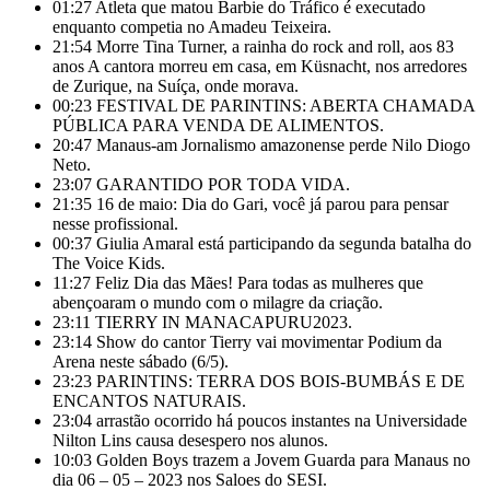
01:27
Atleta que matou Barbie do Tráfico é executado
enquanto competia no Amadeu Teixeira.
21:54
Morre Tina Turner, a rainha do rock and roll, aos 83
anos A cantora morreu em casa, em Küsnacht, nos arredores
de Zurique, na Suíça, onde morava.
00:23
FESTIVAL DE PARINTINS: ABERTA CHAMADA
PÚBLICA PARA VENDA DE ALIMENTOS.
20:47
Manaus-am Jornalismo amazonense perde Nilo Diogo
Neto.
23:07
GARANTIDO POR TODA VIDA.
21:35
16 de maio: Dia do Gari, você já parou para pensar
nesse profissional.
00:37
Giulia Amaral está participando da segunda batalha do
The Voice Kids.
11:27
Feliz Dia das Mães! Para todas as mulheres que
abençoaram o mundo com o milagre da criação.
23:11
TIERRY IN MANACAPURU2023.
23:14
Show do cantor Tierry vai movimentar Podium da
Arena neste sábado (6/5).
23:23
PARINTINS: TERRA DOS BOIS-BUMBÁS E DE
ENCANTOS NATURAIS.
23:04
arrastão ocorrido há poucos instantes na Universidade
Nilton Lins causa desespero nos alunos.
10:03
Golden Boys trazem a Jovem Guarda para Manaus no
dia 06 – 05 – 2023 nos Saloes do SESI.