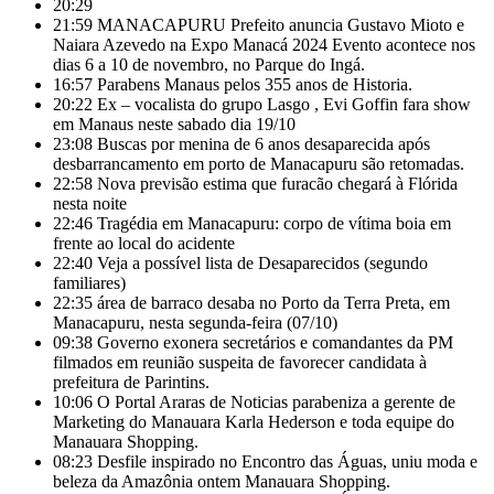
20:29
21:59
MANACAPURU Prefeito anuncia Gustavo Mioto e
Naiara Azevedo na Expo Manacá 2024 Evento acontece nos
dias 6 a 10 de novembro, no Parque do Ingá.
16:57
Parabens Manaus pelos 355 anos de Historia.
20:22
Ex – vocalista do grupo Lasgo , Evi Goffin fara show
em Manaus neste sabado dia 19/10
23:08
Buscas por menina de 6 anos desaparecida após
desbarrancamento em porto de Manacapuru são retomadas.
22:58
Nova previsão estima que furacão chegará à Flórida
nesta noite
22:46
Tragédia em Manacapuru: corpo de vítima boia em
frente ao local do acidente
22:40
Veja a possível lista de Desaparecidos (segundo
familiares)
22:35
área de barraco desaba no Porto da Terra Preta, em
Manacapuru, nesta segunda-feira (07/10)
09:38
Governo exonera secretários e comandantes da PM
filmados em reunião suspeita de favorecer candidata à
prefeitura de Parintins.
10:06
O Portal Araras de Noticias parabeniza a gerente de
Marketing do Manauara Karla Hederson e toda equipe do
Manauara Shopping.
08:23
Desfile inspirado no Encontro das Águas, uniu moda e
beleza da Amazônia ontem Manauara Shopping.