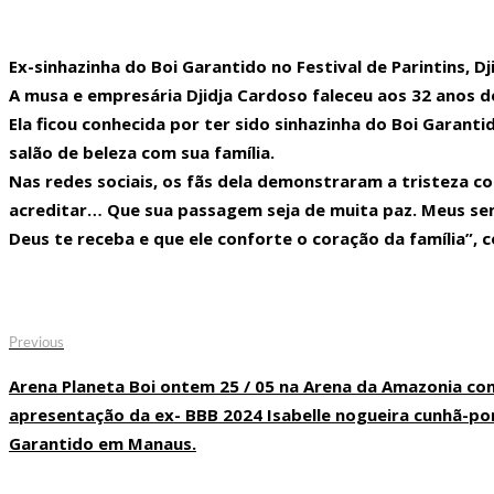
20:37
Israel emite alerta para Brasil e outros países com dados de pris
Ex-sinhazinha do Boi Garantido no Festival de Parintins, D
19:39
Banda Raça Rubro-Negra agita Manaus com carnaval e clássico Flameng
A musa e empresária Djidja Cardoso faleceu aos 32 anos de
23:17
FAN FESTIVAL 2000 APRESENTA ERIKA DJ ROSS E MAGIC BOX DIA 28 
Ela ficou conhecida por ter sido sinhazinha do Boi Garanti
23:08
Isabelle Nogueira anuncia fim do noivado com Matteus: ‘Somos inc
salão de beleza com sua família.
Nas redes sociais, os fãs dela demonstraram a tristeza c
Isabelle Nogueira anunciou, nesta quarta-feira (5), o fim do noivado 
acreditar… Que sua passagem seja de muita paz. Meus sent
23:01
Militares são presos por suspeita de levar drogas em aviões da 
Deus te receba e que ele conforte o coração da família”,
22:56
Advogado é baleado em restaurante no Novo Aleixo em Manaus.
23:40
FAN FESTIVAL 2000 APRESENTA ERIKA DJ ROSS E MAGIC BOX 28 DE 
00:09
Avião de traslado médico cai e explode nos Estados Unidos; 6 mor
Navegação
Previous
Previous
post:
de
23:39
Arena Planeta Boi ontem 25 / 05 na Arena da Amazonia con
Post
23:22
Avião e helicóptero militar colidem no ar perto do aeroporto de W
apresentação da ex- BBB 2024 Isabelle nogueira cunhã-p
Garantido em Manaus.
23:18
squiador brasileiro morre em avalanche nos Alpes franceses duran
00:15
Os aprovados no concurso publico da Prefeitura de Manacapuru ( AM 