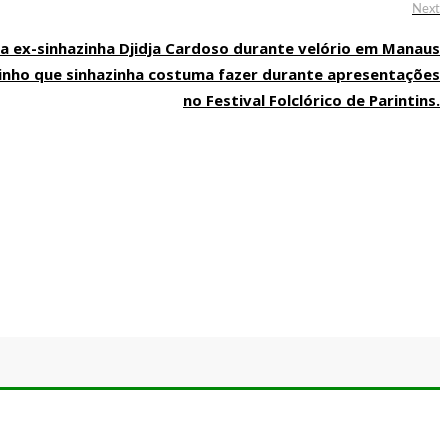
N
Next
p
 ex-sinhazinha Djidja Cardoso durante velório em Manaus
inho que sinhazinha costuma fazer durante apresentações
no Festival Folclórico de Parintins.