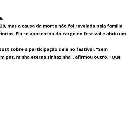
a.
8, mas a causa da morte não foi revelada pela família.
rintins. Ela se aposentou do cargo no festival e abriu um
ost sobre a participação dela no festival. “Sem
iva.
m paz, minha eterna sinhazinha”, afirmou outro. “Que
ram presos.
le o certame.