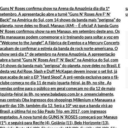
vogado em Manaus
Guns N’ Roses confirma show na Arena da Amazônia dia dia 1º
s
setembro. A apresentação abre a turnê ”Guns N’ Roses Are F’ N’
u
na presidente dos Estados Unidos, Joe Biden
Back!” na América do Sul, com 14 shows da banda mais “perigosa” do
s e Fórum Fundiário Nacional.
planeta, nove deles no Brasil. Manaus (AM) – É oficial! A banda Guns
N’ Roses confirmou show na em Manaus, em setembro deste ano. Os
DVD/Blu-ray da artista mais escutada do país, Simone Mendes, na Arena 
fãs manauaras podem comemorar e ir treinando para soltar a voz em
“Welcome to the Jungle!”. A Fábrica de Eventos e a Mercury Concerts
acabam de confirmar a estreia da banda de rock norte-americana. O
se apresenta dia 16 de Novembro no Studio 5.
show será dia 1º de setembro na Arena Amazônia. A apresentação
abre a turnê ”Guns N’ Roses Are F’ N’ Back!” na América do Sul, com
14 shows da banda mais “perigosa” do planeta, nove deles no Brasil. E
desta vez Axl Rose, Slash e Duff McKagan devem inovar o set list, já
tos para visita de Joe Biden.
que acaba de sair o EP “Hard Skool”. A pré-venda exclusiva para o fã-
clube começa no dia 11 de maio (quarta-feira), às 8h, no site . As
is de Manaus antes do crime
vendas online para o público em geral começam no dia 12 de maio
8 de novembro, em Manacapuru.
(quinta-feira) às 8h, no www.baladapp.com.br e, presencialmente,
nas centrais Oba Ingressos dos shoppings Millenium e Manauara a
partir das 10h, também dia 12. Será a 10ª vez que a banda virá ao
Brasil, a última foi no São Paulo Trip, em 2017, com ingressos
esgotados. A nova turnê do GUNS N´ROSES começará por Manaus
 Expo Manacá 2024 Evento acontece nos dias 6 a 10 de novembro, no Par
(1°), e seguirá para Recife (4), Goiânia (11), Belo Horizonte (13),