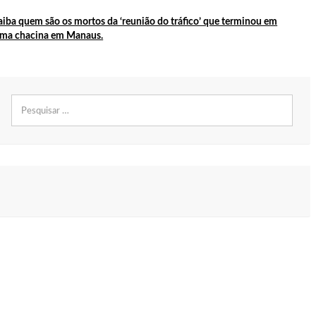
aiba quem são os mortos da ‘reunião do tráfico’ que terminou em
ma chacina em Manaus.
da Amazônia em Manaus. A gravação se deu neste último sábado 16/11
Pesquisar
por:
que do Ingá.