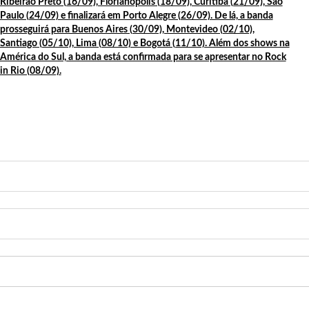
Ribeirão Preto (16/09), Florianopolis (18/09), Curitiba (21/09), São
Paulo (24/09) e finalizará em Porto Alegre (26/09). De lá, a banda
prosseguirá para Buenos Aires (30/09), Montevideo (02/10),
este sabado dia 19/10
Santiago (05/10), Lima (08/10) e Bogotá (11/10). Além dos shows na
nto em porto de Manacapuru são retomadas.
América do Sul, a banda está confirmada para se apresentar no Rock
in Rio (08/09).
do acidente
nesta segunda-feira (07/10)
nião suspeita de favorecer candidata à prefeitura de Parintins.
do Manauara Karla Hederson e toda equipe do Manauara Shopping.
a Amazônia ontem Manauara Shopping.
azôniaO evento será realizado nos dias 18 e 19 de setembro.
mingo Aéreo da Base Aérea de Manaus acontecerá no dia 22 de setembro de 
as em Manaus.