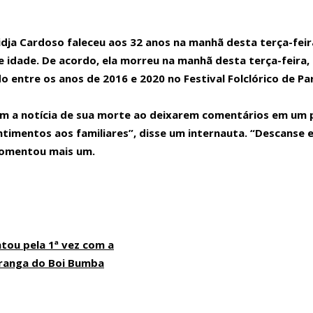
ioneiros soltos em trocas de reféns com Hamas.
jidja Cardoso faleceu aos 32 anos na manhã desta terça-feir
o x Vasco em LED
 idade. De acordo, ela morreu na manhã desta terça-feira, 2
FR FEVEREIRO AS 21H NO STUDIO 5 EM MANAUS.
do entre os anos de 2016 e 2020 no Festival Folclórico de Pa
ompatíveis.
om a notícia de sua morte ao deixarem comentários em um p
com Matteus Amaral — o gaúcho postou o mesmo comunicado da agora ex-no
imentos aos familiares”, disse um internauta. “Descanse e
FAB no Amazonas dois civis suspeitos de envolvimento no crime também fo
 comentou mais um.
FEVEREIRO NO STUDIO 5 EM MANAUS.
rem.
tou pela 1ª vez com a
ashington
oranga do Boi Bumba
te a tarde.
) realizaram nesta quinta – feira ( 16 ) um ato par que a Justiça nao anu