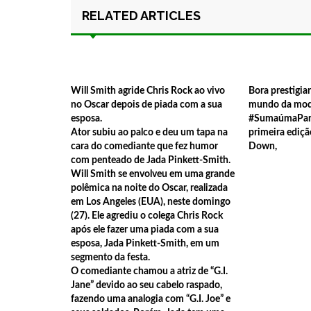
23:18
squiador brasileiro morre em avalanche nos Alpes 
RELATED ARTICLES
00:15
Os aprovados no concurso publico da Prefeitura de 
par que a Justiça nao anule o certame.
08:31
Polícia investiga se traficantes estão dando abri
Will Smith agride Chris Rock ao vivo
Bora prestigiar
14:33
Compositor amazonense Paulo Onça é agredido dur
no Oscar depois de piada com a sua
mundo da moda 
esposa.
#SumaúmaPark
20:31
Menor causa acidente grave em Parintins.
Ator subiu ao palco e deu um tapa na
primeira ediç
20:26
Corpo de mulher que estava desaparecida é encon
cara do comediante que fez humor
Down,
com penteado de Jada Pinkett-Smith.
20:21
Detento quebra a perna ao tentar fugir de audiên
Will Smith se envolveu em uma grande
polêmica na noite do Oscar, realizada
20:16
Incêndio atinge 12 lojas e bombeiros continuam tra
em Los Angeles (EUA), neste domingo
20:12
Incêndio atinge 12 lojas e bombeiros continuam tra
(27). Ele agrediu o colega Chris Rock
após ele fazer uma piada com a sua
20:06
Caso Julieta Hernández: segunda audiência ouve 
esposa, Jada Pinkett-Smith, em um
segmento da festa.
23:13
Para de filmar! ‘Capeta’ estupra, tortura e volta 
O comediante chamou a atriz de “G.I.
22:35
Jane” devido ao seu cabelo raspado,
Parintins de luto: morre Juarez Lima, artista consag
fazendo uma analogia com “G.I. Joe” e
22:00
PF indicia Bolsonaro, Braga Netto, Heleno e outras