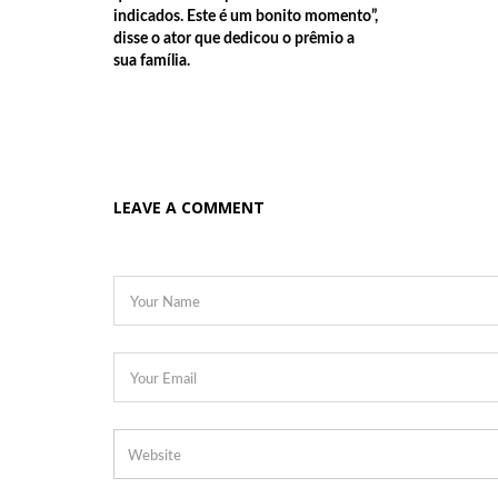
indicados. Este é um bonito momento”,
20:36
disse o ator que dedicou o prêmio a
sua família.
20:29
21:59
MANACAPURU Prefeito anuncia Gustavo Mioto e Nai
10 de novembro, no Parque do Ingá.
16:57
Parabens Manaus pelos 355 anos de Historia.
LEAVE A COMMENT
20:22
Ex – vocalista do grupo Lasgo , Evi Goffin fara s
23:08
Buscas por menina de 6 anos desaparecida após
22:58
Nova previsão estima que furacão chegará à Flórid
22:46
Tragédia em Manacapuru: corpo de vítima boia em f
22:40
Veja a possível lista de Desaparecidos (segundo fa
22:35
área de barraco desaba no Porto da Terra Preta, 
09:38
Governo exonera secretários e comandantes da PM
prefeitura de Parintins.