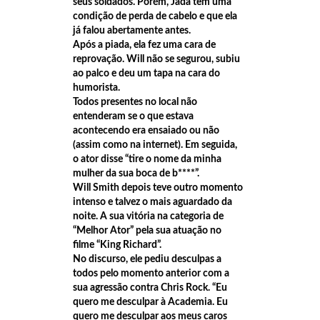
seus soldados. Porém, Jada tem uma
condição de perda de cabelo e que ela
criminosa.
já falou abertamente antes.
Após a piada, ela fez uma cara de
21:48
PUNHAL VERDE E AMARELO
reprovação. Will não se segurou, subiu
21:46
Dentista morre em passeio de quadriciclo em Minas
ao palco e deu um tapa na cara do
humorista.
21:40
Influenciadora digital é presa suspeita de amea
Todos presentes no local não
entenderam se o que estava
21:37
Em visita histórica ao Amazonas, governador Wilso
acontecendo era ensaiado ou não
21:31
TCE-AM participa da abertura do Encontro Nacional
(assim como na internet). Em seguida,
o ator disse “tire o nome da minha
21:26
Em breve o Brasil inteiro verá o resultado da grav
mulher da sua boca de b****”.
Will Smith depois teve outro momento
Mendes, na Arena da Amazônia em Manaus. A gravação s
intenso e talvez o mais aguardado da
12:06
noite. A sua vitória na categoria de
‘Nenhum de Nós’ em Manaus banda volta a cidade a
“Melhor Ator” pela sua atuação no
22:31
Biden confirmou sua vinda a Manaus em novembro
filme “King Richard”.
No discurso, ele pediu desculpas a
22:21
Avião da Força Aérea Americana chega a Manaus tr
todos pelo momento anterior com a
sua agressão contra Chris Rock. “Eu
21:30
Vídeo mostra PM morto e suspeito juntos em posto
quero me desculpar à Academia. Eu
20:53
Rainha e Agroboy da ExpoManacá 2024 serão conh
quero me desculpar aos meus caros