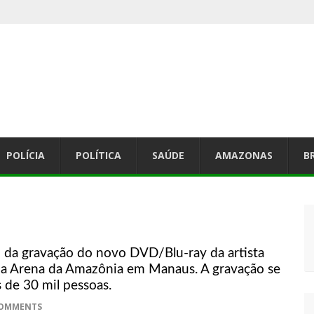
o da Marquês de Sapucaí.
lian Knapp, a voz suave da Jovem Guarda da dupla Leno & Lilian
Cidade Nova dia 04/03/25
2025.
POLÍCIA
POLÍTICA
SAÚDE
AMAZONAS
B
do Boi bumba Garantido.
 e é condenado a pagar multa.
 de informática do Instituto IMF.
do da gravação do novo DVD/Blu-ray da artista
na Arena da Amazônia em Manaus. A gravação se
 NOVA T3.
 de 30 mil pessoas.
.
COMMENTS