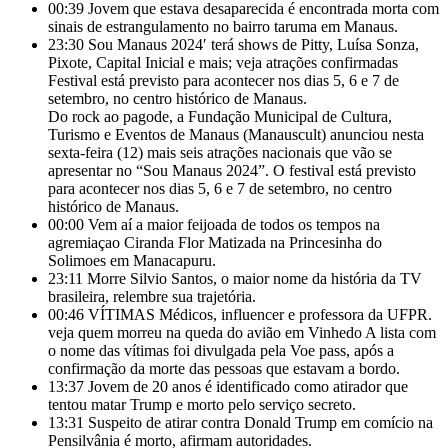
00:39
Jovem que estava desaparecida é encontrada morta com
sinais de estrangulamento no bairro taruma em Manaus.
23:30
Sou Manaus 2024′ terá shows de Pitty, Luísa Sonza,
Pixote, Capital Inicial e mais; veja atrações confirmadas
Festival está previsto para acontecer nos dias 5, 6 e 7 de
setembro, no centro histórico de Manaus.
Do rock ao pagode, a Fundação Municipal de Cultura,
Turismo e Eventos de Manaus (Manauscult) anunciou nesta
sexta-feira (12) mais seis atrações nacionais que vão se
apresentar no “Sou Manaus 2024”. O festival está previsto
para acontecer nos dias 5, 6 e 7 de setembro, no centro
histórico de Manaus.
00:00
Vem aí a maior feijoada de todos os tempos na
agremiaçao Ciranda Flor Matizada na Princesinha do
Solimoes em Manacapuru.
23:11
Morre Silvio Santos, o maior nome da história da TV
brasileira, relembre sua trajetória.
00:46
VÍTIMAS Médicos, influencer e professora da UFPR.
veja quem morreu na queda do avião em Vinhedo A lista com
o nome das vítimas foi divulgada pela Voe pass, após a
confirmação da morte das pessoas que estavam a bordo.
13:37
Jovem de 20 anos é identificado como atirador que
tentou matar Trump e morto pelo serviço secreto.
13:31
Suspeito de atirar contra Donald Trump em comício na
Pensilvânia é morto, afirmam autoridades.