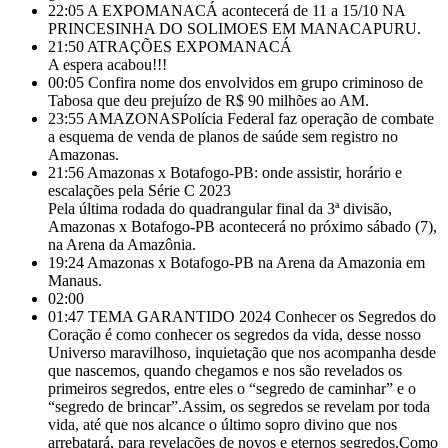
22:05
A EXPOMANACÁ acontecerá de 11 a 15/10 NA
PRINCESINHA DO SOLIMOES EM MANACAPURU.
21:50
ATRAÇÕES EXPOMANACÁ
A espera acabou!!!
00:05
Confira nome dos envolvidos em grupo criminoso de
Tabosa que deu prejuízo de R$ 90 milhões ao AM.
23:55
AMAZONASPolícia Federal faz operação de combate
a esquema de venda de planos de saúde sem registro no
Amazonas.
21:56
Amazonas x Botafogo-PB: onde assistir, horário e
escalações pela Série C 2023
Pela última rodada do quadrangular final da 3ª divisão,
Amazonas x Botafogo-PB acontecerá no próximo sábado (7),
na Arena da Amazônia.
19:24
Amazonas x Botafogo-PB na Arena da Amazonia em
Manaus.
02:00
01:47
TEMA GARANTIDO 2024 Conhecer os Segredos do
Coração é como conhecer os segredos da vida, desse nosso
Universo maravilhoso, inquietação que nos acompanha desde
que nascemos, quando chegamos e nos são revelados os
primeiros segredos, entre eles o “segredo de caminhar” e o
“segredo de brincar”.Assim, os segredos se revelam por toda
vida, até que nos alcance o último sopro divino que nos
arrebatará, para revelações de novos e eternos segredos.Como