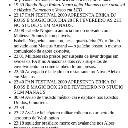
19:39
Banda Raça Rubro-Negra agita Manaus com carnaval
e clássico Flamengo x Vasco em LED
23:17
FAN FESTIVAL 2000 APRESENTA ERIKA DJ
ROSS E MAGIC BOX DIA 28 FR FEVEREIRO AS 21H
NO STUDIO 5 EM MANAUS.
23:08
Isabelle Nogueira anuncia fim do noivado com
Matteus: ‘Somos incompatíveis.
Isabelle Nogueira anunciou, nesta quarta-feira (5), o fim do
noivado com Matteus Amaral — o gaúcho postou o mesmo
comunicado da agora ex-noiva.
23:01
Militares são presos por suspeita de levar drogas em
aviões da FAB no Amazonas dois civis suspeitos de
envolvimento no crime também foram presos.
22:56
Advogado é baleado em restaurante no Novo Aleixo
em Manaus.
23:40
FAN FESTIVAL 2000 APRESENTA ERIKA DJ
ROSS E MAGIC BOX 28 DE FEVEREIRO NO STUDIO
5 EM MANAUS.
00:09
Avião de traslado médico cai e explode nos Estados
Unidos; 6 morrem.
23:39
23:22
Avião e helicóptero militar colidem no ar perto do
aeroporto de Washington
23:18
squiador brasileiro morre em avalanche nos Alpes