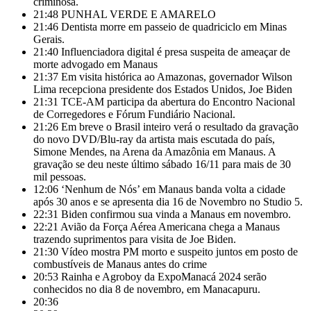
criminosa.
21:48
PUNHAL VERDE E AMARELO
21:46
Dentista morre em passeio de quadriciclo em Minas
Gerais.
21:40
Influenciadora digital é presa suspeita de ameaçar de
morte advogado em Manaus
21:37
Em visita histórica ao Amazonas, governador Wilson
Lima recepciona presidente dos Estados Unidos, Joe Biden
21:31
TCE-AM participa da abertura do Encontro Nacional
de Corregedores e Fórum Fundiário Nacional.
21:26
Em breve o Brasil inteiro verá o resultado da gravação
do novo DVD/Blu-ray da artista mais escutada do país,
Simone Mendes, na Arena da Amazônia em Manaus. A
gravação se deu neste último sábado 16/11 para mais de 30
mil pessoas.
12:06
‘Nenhum de Nós’ em Manaus banda volta a cidade
após 30 anos e se apresenta dia 16 de Novembro no Studio 5.
22:31
Biden confirmou sua vinda a Manaus em novembro.
22:21
Avião da Força Aérea Americana chega a Manaus
trazendo suprimentos para visita de Joe Biden.
21:30
Vídeo mostra PM morto e suspeito juntos em posto de
combustíveis de Manaus antes do crime
20:53
Rainha e Agroboy da ExpoManacá 2024 serão
conhecidos no dia 8 de novembro, em Manacapuru.
20:36