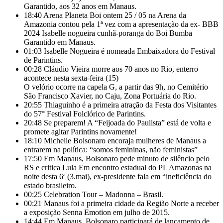
Garantido, aos 32 anos em Manaus.
18:40
Arena Planeta Boi ontem 25 / 05 na Arena da
Amazonia contou pela 1ª vez com a apresentação da ex- BBB
2024 Isabelle nogueira cunhã-poranga do Boi Bumba
Garantido em Manaus.
01:03
Isabelle Nogueira é nomeada Embaixadora do Festival
de Parintins.
00:28
Cláudio Vieira morre aos 70 anos no Rio, enterro
acontece nesta sexta-feira (15)
O velório ocorre na capela G, a partir das 9h, no Cemitério
São Francisco Xavier, no Caju, Zona Portuária do Rio.
20:55
Thiaguinho é a primeira atração da Festa dos Visitantes
do 57° Festival Folclórico de Parintins.
20:48
Se preparem! A “Feijoada do Paulista” está de volta e
promete agitar Parintins novamente!
18:10
Michelle Bolsonaro encoraja mulheres de Manaus a
entrarem na política: “somos femininas, não feministas”
17:50
Em Manaus, Bolsonaro pede minuto de silêncio pelo
RS e critica Lula Em encontro estadual do PL Amazonas na
noite desta 6ª (3.mai), ex-presidente fala em “ineficiência do
estado brasileiro.
00:25
Celebration Tour – Madonna – Brasil.
00:21
Manaus foi a primeira cidade da Região Norte a receber
a exposição Senna Emotion em julho de 2015.
14:44
Em Manaus, Bolsonaro participará de lançamento de