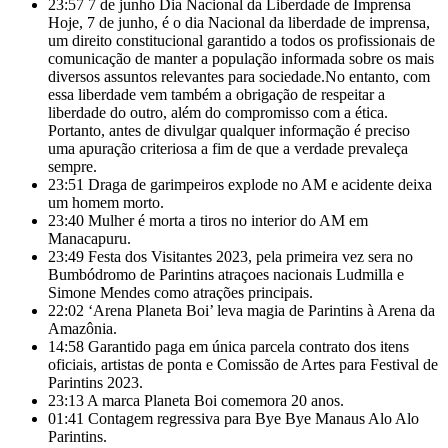
23:57
7 de junho Dia Nacional da Liberdade de Imprensa
Hoje, 7 de junho, é o dia Nacional da liberdade de imprensa,
um direito constitucional garantido a todos os profissionais de
comunicação de manter a população informada sobre os mais
diversos assuntos relevantes para sociedade.No entanto, com
essa liberdade vem também a obrigação de respeitar a
liberdade do outro, além do compromisso com a ética.
Portanto, antes de divulgar qualquer informação é preciso
uma apuração criteriosa a fim de que a verdade prevaleça
sempre.
23:51
Draga de garimpeiros explode no AM e acidente deixa
um homem morto.
23:40
Mulher é morta a tiros no interior do AM em
Manacapuru.
23:49
Festa dos Visitantes 2023, pela primeira vez sera no
Bumbódromo de Parintins atraçoes nacionais Ludmilla e
Simone Mendes como atrações principais.
22:02
‘Arena Planeta Boi’ leva magia de Parintins à Arena da
Amazônia.
14:58
Garantido paga em única parcela contrato dos itens
oficiais, artistas de ponta e Comissão de Artes para Festival de
Parintins 2023.
23:13
A marca Planeta Boi comemora 20 anos.
01:41
Contagem regressiva para Bye Bye Manaus Alo Alo
Parintins.