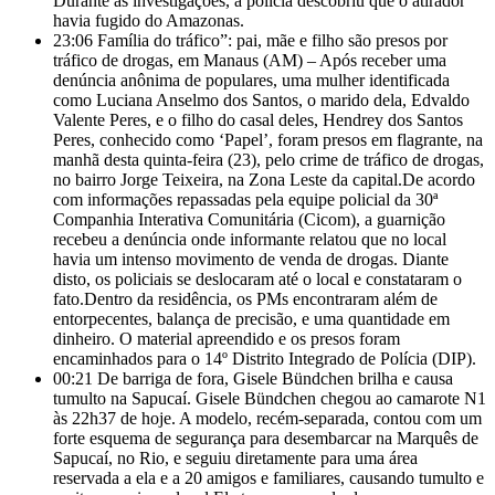
Durante as investigações, a polícia descobriu que o atirador
havia fugido do Amazonas.
23:06
Família do tráfico”: pai, mãe e filho são presos por
tráfico de drogas, em Manaus (AM) – Após receber uma
denúncia anônima de populares, uma mulher identificada
como Luciana Anselmo dos Santos, o marido dela, Edvaldo
Valente Peres, e o filho do casal deles, Hendrey dos Santos
Peres, conhecido como ‘Papel’, foram presos em flagrante, na
manhã desta quinta-feira (23), pelo crime de tráfico de drogas,
no bairro Jorge Teixeira, na Zona Leste da capital.De acordo
com informações repassadas pela equipe policial da 30ª
Companhia Interativa Comunitária (Cicom), a guarnição
recebeu a denúncia onde informante relatou que no local
havia um intenso movimento de venda de drogas. Diante
disto, os policiais se deslocaram até o local e constataram o
fato.Dentro da residência, os PMs encontraram além de
entorpecentes, balança de precisão, e uma quantidade em
dinheiro. O material apreendido e os presos foram
encaminhados para o 14º Distrito Integrado de Polícia (DIP).
00:21
De barriga de fora, Gisele Bündchen brilha e causa
tumulto na Sapucaí. Gisele Bündchen chegou ao camarote N1
às 22h37 de hoje. A modelo, recém-separada, contou com um
forte esquema de segurança para desembarcar na Marquês de
Sapucaí, no Rio, e seguiu diretamente para uma área
reservada a ela e a 20 amigos e familiares, causando tumulto e