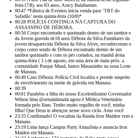
feira (7/8), aos 83 anos, Aracy Balabanian.
00:47
*Fábrica de Eventos inicia venda para ‘TBT do
Safadão’ nesta quinta-feira (10/8)*
00:28
POLÍCIA CONTINUA NA CAPTURA DO
ASSASSINO DE DÉBORA.
00:56
Corpo encontrado e queimado dentro de um tambor e
da Jovem gravida de18 anos Débora da Silva.Familiares da
jovem desaparecida Débora da Silva Alves, reconheceram o
corpo como sendo de Débora encontrado dentro de um
tambor queimado e com os pés cortados, na manhã desta
quinta-feira ( 3 ) de agosto, em uma área de mata próx. a
comunidade Parque Mauá, bairro Mauazinho na zona Leste
de Manaus.
00:49
Caso Débora: Polícia Civil localiza e prende suspeito
de envolvimento na morte de grávida em Manaus.
00:39
00:01
Parabéns a filha do nosso Excelentíssimo Governador
Wilson lima @ursulalima44 agora é Médica Veterinária
formada pelo Ifam. Tenho muito orgulho de você, minha
filha! Que Deus te abençoe nesse novo ciclo. Amo você
23:35
Confirmado! O vocalista da Banda Iron Maiden vem a
Manaus.
23:19
Lima lança Campus Party Amazônia e anuncia Iron
Maiden em Manaus.