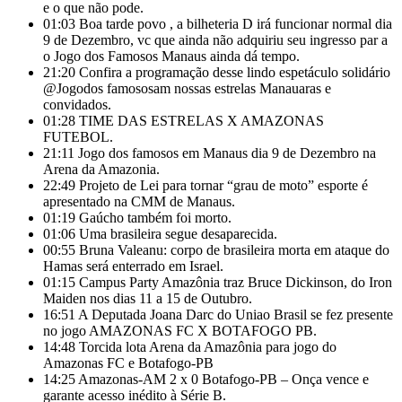
e o que não pode.
01:03
Boa tarde povo , a bilheteria D irá funcionar normal dia
9 de Dezembro, vc que ainda não adquiriu seu ingresso par a
o Jogo dos Famosos Manaus ainda dá tempo.
21:20
Confira a programação desse lindo espetáculo solidário
@Jogodos famososam nossas estrelas Manauaras e
convidados.
01:28
TIME DAS ESTRELAS X AMAZONAS
FUTEBOL.
21:11
Jogo dos famosos em Manaus dia 9 de Dezembro na
Arena da Amazonia.
22:49
Projeto de Lei para tornar “grau de moto” esporte é
apresentado na CMM de Manaus.
01:19
Gaúcho também foi morto.
01:06
Uma brasileira segue desaparecida.
00:55
Bruna Valeanu: corpo de brasileira morta em ataque do
Hamas será enterrado em Israel.
01:15
Campus Party Amazônia traz Bruce Dickinson, do Iron
Maiden nos dias 11 a 15 de Outubro.
16:51
A Deputada Joana Darc do Uniao Brasil se fez presente
no jogo AMAZONAS FC X BOTAFOGO PB.
14:48
Torcida lota Arena da Amazônia para jogo do
Amazonas FC e Botafogo-PB
14:25
Amazonas-AM 2 x 0 Botafogo-PB – Onça vence e
garante acesso inédito à Série B.