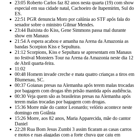
23:05
Roberto Carlos faz 82 anos nesta quarta (19) com show
especial em sua cidade natal, Cachoeiro de Itapemirim, Sul do
ES.
22:51
PGR denuncia Moro por calúnia ao STF após fala do
senador sobre o ministro Gilmar Mendes.
23:44
Baixista do Kiss, Gene Simmons passa mal durante
show em Manaus
21:54
A espera acabou e amanha na Arena da Amazonia as
bandas Scorpion Kiss e Sepultura.
21:12
Scorpions, Kiss e Sepultara se apresentam em Manaus
no festival Monsters Tour na Arena da Amazonia neste dia 12
de Abril quarta-feira.
11:02
00:48
Homem invade creche e mata quatro crianças a tiros em
Blumenau, SC.
00:37
Goianas presas na Alemanha após terem malas trocadas
por bagagem com drogas têm prisão mantida após audiência.
00:30
Veja quem são as brasileiras presas na Alemanha após
terem malas trocadas por bagagem com drogas.
15:36
Morre mãe do cantor Leonardo; velório acontece neste
domingo em Goiânia
15:26
Morre, aos 82 anos, Maria Apparecida, mãe do cantor
Daniel
22:28
Rua Bom Jesus Zumbi 3 assim ficaram as casas carros
e motos e ruas alagadas com a forte chuva que caiu em