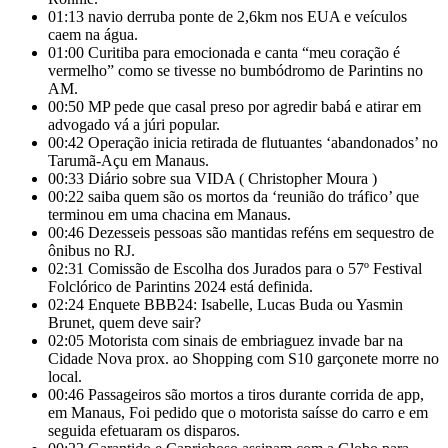
01:13
navio derruba ponte de 2,6km nos EUA e veículos
caem na água.
01:00
Curitiba para emocionada e canta “meu coração é
vermelho” como se tivesse no bumbódromo de Parintins no
AM.
00:50
MP pede que casal preso por agredir babá e atirar em
advogado vá a júri popular.
00:42
Operação inicia retirada de flutuantes ‘abandonados’ no
Tarumã-Açu em Manaus.
00:33
Diário sobre sua VIDA ( Christopher Moura )
00:22
saiba quem são os mortos da ‘reunião do tráfico’ que
terminou em uma chacina em Manaus.
00:46
Dezesseis pessoas são mantidas reféns em sequestro de
ônibus no RJ.
02:31
Comissão de Escolha dos Jurados para o 57º Festival
Folclórico de Parintins 2024 está definida.
02:24
Enquete BBB24: Isabelle, Lucas Buda ou Yasmin
Brunet, quem deve sair?
02:05
Motorista com sinais de embriaguez invade bar na
Cidade Nova prox. ao Shopping com S10 garçonete morre no
local.
00:46
Passageiros são mortos a tiros durante corrida de app,
em Manaus, Foi pedido que o motorista saísse do carro e em
seguida efetuaram os disparos.