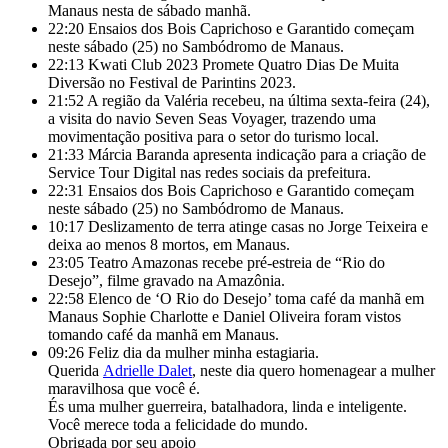
Manaus nesta de sábado manhã.
22:20
Ensaios dos Bois Caprichoso e Garantido começam
neste sábado (25) no Sambódromo de Manaus.
22:13
Kwati Club 2023 Promete Quatro Dias De Muita
Diversão no Festival de Parintins 2023.
21:52
A região da Valéria recebeu, na última sexta-feira (24),
a visita do navio Seven Seas Voyager, trazendo uma
movimentação positiva para o setor do turismo local.
21:33
Márcia Baranda apresenta indicação para a criação de
Service Tour Digital nas redes sociais da prefeitura.
22:31
Ensaios dos Bois Caprichoso e Garantido começam
neste sábado (25) no Sambódromo de Manaus.
10:17
Deslizamento de terra atinge casas no Jorge Teixeira e
deixa ao menos 8 mortos, em Manaus.
23:05
Teatro Amazonas recebe pré-estreia de “Rio do
Desejo”, filme gravado na Amazônia.
22:58
Elenco de ‘O Rio do Desejo’ toma café da manhã em
Manaus Sophie Charlotte e Daniel Oliveira foram vistos
tomando café da manhã em Manaus.
09:26
Feliz dia da mulher minha estagiaria.
Querida
Adrielle Dalet
, neste dia quero homenagear a mulher
maravilhosa que você é.
És uma mulher guerreira, batalhadora, linda e inteligente.
Você merece toda a felicidade do mundo.
Obrigada por seu apoio