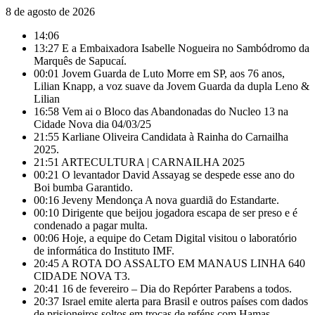
8 de agosto de 2026
14:06
13:27
E a Embaixadora Isabelle Nogueira no Sambódromo da
Marquês de Sapucaí.
00:01
Jovem Guarda de Luto Morre em SP, aos 76 anos,
Lilian Knapp, a voz suave da Jovem Guarda da dupla Leno &
Lilian
16:58
Vem ai o Bloco das Abandonadas do Nucleo 13 na
Cidade Nova dia 04/03/25
21:55
Karliane Oliveira Candidata à Rainha do Carnailha
2025.
21:51
ARTECULTURA | CARNAILHA 2025
00:21
O levantador David Assayag se despede esse ano do
Boi bumba Garantido.
00:16
Jeveny Mendonça A nova guardiã do Estandarte.
00:10
Dirigente que beijou jogadora escapa de ser preso e é
condenado a pagar multa.
00:06
Hoje, a equipe do Cetam Digital visitou o laboratório
de informática do Instituto IMF.
20:45
A ROTA DO ASSALTO EM MANAUS LINHA 640
CIDADE NOVA T3.
20:41
16 de fevereiro – Dia do Repórter Parabens a todos.
20:37
Israel emite alerta para Brasil e outros países com dados
de prisioneiros soltos em trocas de reféns com Hamas.