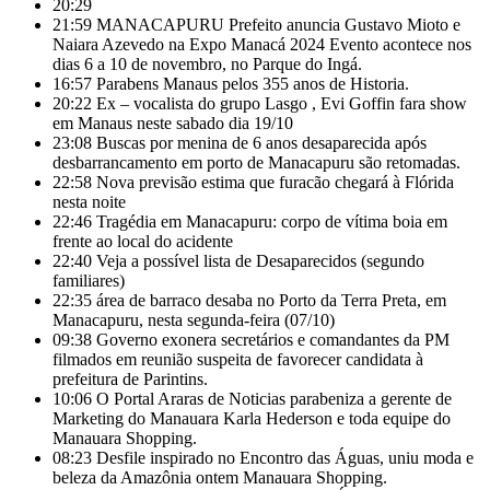
20:29
21:59
MANACAPURU Prefeito anuncia Gustavo Mioto e
Naiara Azevedo na Expo Manacá 2024 Evento acontece nos
dias 6 a 10 de novembro, no Parque do Ingá.
16:57
Parabens Manaus pelos 355 anos de Historia.
20:22
Ex – vocalista do grupo Lasgo , Evi Goffin fara show
em Manaus neste sabado dia 19/10
23:08
Buscas por menina de 6 anos desaparecida após
desbarrancamento em porto de Manacapuru são retomadas.
22:58
Nova previsão estima que furacão chegará à Flórida
nesta noite
22:46
Tragédia em Manacapuru: corpo de vítima boia em
frente ao local do acidente
22:40
Veja a possível lista de Desaparecidos (segundo
familiares)
22:35
área de barraco desaba no Porto da Terra Preta, em
Manacapuru, nesta segunda-feira (07/10)
09:38
Governo exonera secretários e comandantes da PM
filmados em reunião suspeita de favorecer candidata à
prefeitura de Parintins.
10:06
O Portal Araras de Noticias parabeniza a gerente de
Marketing do Manauara Karla Hederson e toda equipe do
Manauara Shopping.
08:23
Desfile inspirado no Encontro das Águas, uniu moda e
beleza da Amazônia ontem Manauara Shopping.