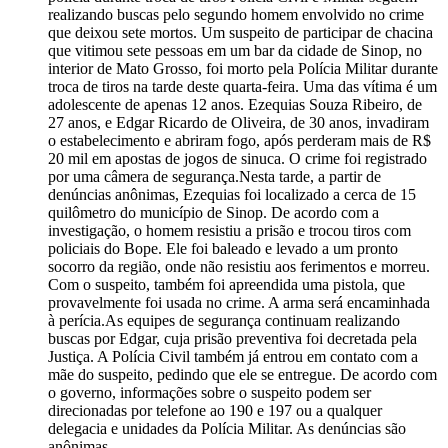
realizando buscas pelo segundo homem envolvido no crime
que deixou sete mortos. Um suspeito de participar de chacina
que vitimou sete pessoas em um bar da cidade de Sinop, no
interior de Mato Grosso, foi morto pela Polícia Militar durante
troca de tiros na tarde deste quarta-feira. Uma das vítima é um
adolescente de apenas 12 anos. Ezequias Souza Ribeiro, de
27 anos, e Edgar Ricardo de Oliveira, de 30 anos, invadiram
o estabelecimento e abriram fogo, após perderam mais de R$
20 mil em apostas de jogos de sinuca. O crime foi registrado
por uma câmera de segurança.Nesta tarde, a partir de
denúncias anônimas, Ezequias foi localizado a cerca de 15
quilômetro do município de Sinop. De acordo com a
investigação, o homem resistiu a prisão e trocou tiros com
policiais do Bope. Ele foi baleado e levado a um pronto
socorro da região, onde não resistiu aos ferimentos e morreu.
Com o suspeito, também foi apreendida uma pistola, que
provavelmente foi usada no crime. A arma será encaminhada
à perícia.As equipes de segurança continuam realizando
buscas por Edgar, cuja prisão preventiva foi decretada pela
Justiça. A Polícia Civil também já entrou em contato com a
mãe do suspeito, pedindo que ele se entregue. De acordo com
o governo, informações sobre o suspeito podem ser
direcionadas por telefone ao 190 e 197 ou a qualquer
delegacia e unidades da Polícia Militar. As denúncias são
anônimas.