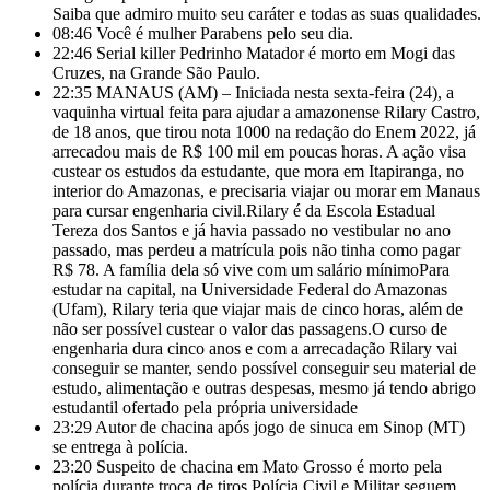
Saiba que admiro muito seu caráter e todas as suas qualidades.
08:46
Você é mulher Parabens pelo seu dia.
22:46
Serial killer Pedrinho Matador é morto em Mogi das
Cruzes, na Grande São Paulo.
22:35
MANAUS (AM) – Iniciada nesta sexta-feira (24), a
vaquinha virtual feita para ajudar a amazonense Rilary Castro,
de 18 anos, que tirou nota 1000 na redação do Enem 2022, já
arrecadou mais de R$ 100 mil em poucas horas. A ação visa
custear os estudos da estudante, que mora em Itapiranga, no
interior do Amazonas, e precisaria viajar ou morar em Manaus
para cursar engenharia civil.Rilary é da Escola Estadual
Tereza dos Santos e já havia passado no vestibular no ano
passado, mas
perdeu a matrícula pois não tinha como pagar
R$ 78. A família dela só vive com um salário mínimoPara
estudar na capital, na Universidade Federal do Amazonas
(Ufam), Rilary teria que viajar mais de cinco horas, além de
não ser possível custear o valor das passagens.O curso de
engenharia dura cinco anos e com a arrecadação Rilary vai
conseguir se manter, sendo possível conseguir seu material de
estudo, alimentação e outras despesas, mesmo já tendo abrigo
estudantil ofertado pela própria universidade
23:29
Autor de chacina após jogo de sinuca em Sinop (MT)
se entrega à polícia.
23:20
Suspeito de chacina em Mato Grosso é morto pela
polícia durante troca de tiros Polícia Civil e Militar seguem