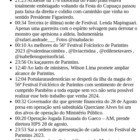
21:23
Acidente na 174 motorista do Palio prata estava
totalmente embriagado voltando da Festa do Cupuaçu passou
para faixa da direita e colidiu com caminhão que vinha no
sentido Presidente Figueiredo.
00:34
Terceira (e última) noite de Festival. Lenda Mapinguari.
Apenas uma guerreira com o espírito selvagem para derrotar o
monstro que aprisiona a aldeia. Indumentária
@rafael.andrade___ Fotos @maludacio
00:10
As melhores do 56º Festival Folclorico de Parintins
2023 @valentinacoimbra , @liviacristina , @edilenetavares ,
@isabellenogueiraoficial.
23:56
Os kaçaueres de Parintins.
12:40
Ao lado de ministros, Wilson Lima promete ampliar
alcance de Parintins.
12:04
Portalararasdenotícias se despedi da ilha da magia do
56ª Festival Folclórico de Parintins com sentimento de dever
cumprido Parabéns a toda equipe sem vcs não seria possível
realizar esse belo trabalho que venha 2024.
00:32
Governador diz que gerente financeira do 28 de Agosto
presa em operação será substituída Querciane Alves foi um
dos alvos de operação do Ministério Público.
00:20
Operação Jogada Ensaiada do Gaeco – AM, prende
diretora HPS 28 de agosto.
23:53
Sai a ordem de apresentação de cada boi no Festival de
Parintins 2023.