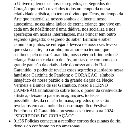
o Universo, temos os nossos segredos, os Segredos do
Coração que serão revelados todos no tempo da nossa
criatividade artística, no tempo divino que Deus, no tempo da
Arte que materializa nossos sonhos e alimenta nossa
autoestima, nossa alma lúdica de eterna criança que vive em
cada um de nósBrincar é uma dádiva, nos socializa e nos
aperfeiçoa em nossas interrelações, mas brincar tem outro
segredo agregado: o segredo do saber. Brimcar e saber
caminham juntos, se entregar à leveza de nosso ser, leveza
que está na arte, no carinho, no amor e na ternura que
sentimos pelo nosso Garantido, nosso eterno brinquedo de
criança.Está em cada um de nós, artistas que compomos o
grande panteão da criatividade do nosso amado Boi
Garantido, o poder de revelar esses segredos guardados nessa
fantástica Caixinha de Pandora: o CORAÇÃO, símbolo
imagético da nossa paixão e da grande alegria da Nação
Vermela e Branca de ser Garantido, nosso ETERNO
CAMPEÃO.Enfatizando sobre tudo, o poder da criatividade
artística, deixando para as imaginações, todas as
possibilidades da criação humana, segredos que serão
revelados em cada noite do nosso magnífico Festival
Folclórico. O Garantido apresenta o seu tema para 2024:
“SEGREDOS DO CORAÇÃO”
01:36
Polícias começam a recolher corpos dos piratas de rio,
depois do confronto no rio amazonas.