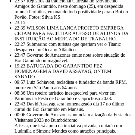
23:37
Registros da tradicional Carreata do Movimento
Amigos do Garantido, neste domingo (25), em despedida
rumo à Parintins, emanando toda positividade para o Boi do
Povão. Fotos: Silvia KS
23:15
22:39
WILSON LIMA LANÇA PROJETO EMPREGA+
CETAM PARA FACILITAR ACESSO DE ALUNOS DA
INSTITUIÇÃO AO MERCADO DE TRABALHO.
22:27
Submarino com turistas que queriam ver o Titanic
desaparece no Oceano Atlântico.
23:47
Governo do Amazonas emite nota sobre situação do
Boi Garantido inimaginável.
19:23
BATUCADA DO GARANTIDO FEZ
HOMENAGEM A DAVID ASSAYAG, ONTEM
SÁBADO.
09:57
Luiz Schiavon, tecladista e fundador da banda RPM,
morre em São Paulo aos 64 anos.
08:36
Um roteiro turístico inesquecível para viver em
Parintins na Festa de Garantido e Caprichoso 2023.
22:43
David Assayag sera homenageado dia 17 no último
curral do Boi Garantido em Manaus.
00:06
Governo do Amazonas anuncia realização da Festa dos
Visitantes 2023 no Bumbódromo
A festa, que terá apoio da iniciativa privada, contará com
Ludmilla e Simone Mendes como atrações principais.