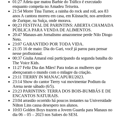
01:27
Atleta que matou Barbie do Tráfico é executado
enquanto competia no Amadeu Teixeira.
21:54
Morre Tina Turner, a rainha do rock and roll, aos 83
anos A cantora morreu em casa, em Küsnacht, nos arredores
de Zurique, na Suíça, onde morava.
00:23
FESTIVAL DE PARINTINS: ABERTA CHAMADA
PÚBLICA PARA VENDA DE ALIMENTOS.
20:47
Manaus-am Jornalismo amazonense perde Nilo Diogo
Neto.
23:07
GARANTIDO POR TODA VIDA.
21:35
16 de maio: Dia do Gari, você já parou para pensar
nesse profissional.
00:37
Giulia Amaral está participando da segunda batalha do
The Voice Kids.
11:27
Feliz Dia das Mães! Para todas as mulheres que
abençoaram o mundo com o milagre da criação.
23:11
TIERRY IN MANACAPURU2023.
23:14
Show do cantor Tierry vai movimentar Podium da
Arena neste sábado (6/5).
23:23
PARINTINS: TERRA DOS BOIS-BUMBÁS E DE
ENCANTOS NATURAIS.
23:04
arrastão ocorrido há poucos instantes na Universidade
Nilton Lins causa desespero nos alunos.
10:03
Golden Boys trazem a Jovem Guarda para Manaus no
dia 06 – 05 – 2023 nos Saloes do SESI.