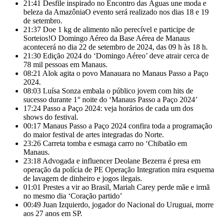
21:41
Desfile inspirado no Encontro das Águas une moda e
beleza da AmazôniaO evento será realizado nos dias 18 e 19
de setembro.
21:37
Doe 1 kg de alimento não perecível e participe de
Sorteios!​O Domingo Aéreo da Base Aérea de Manaus
acontecerá no dia 22 de setembro de 2024, das 09 h às 18 h.
21:30
Edição 2024 do ‘Domingo Aéreo’ deve atrair cerca de
78 mil pessoas em Manaus.
08:21
Alok agita o povo Manauara no Manaus Passo a Paço
2024.
08:03
Luísa Sonza embala o público jovem com hits de
sucesso durante 1° noite do ‘Manaus Passo a Paço 2024’
17:24
Passo a Paço 2024: veja horários de cada um dos
shows do festival.
00:17
Manaus Passo a Paço 2024 confira toda a programação
do maior festival de artes integradas do Norte.
23:26
Carreta tomba e esmaga carro no ‘Chibatão em
Manaus.
23:18
Advogada e influencer Deolane Bezerra é presa em
operação da polícia de PE Operação Integration mira esquema
de lavagem de dinheiro e jogos ilegais.
01:01
Prestes a vir ao Brasil, Mariah Carey perde mãe e irmã
no mesmo dia ‘Coração partido’
00:49
Juan Izquierdo, jogador do Nacional do Uruguai, morre
aos 27 anos em SP.