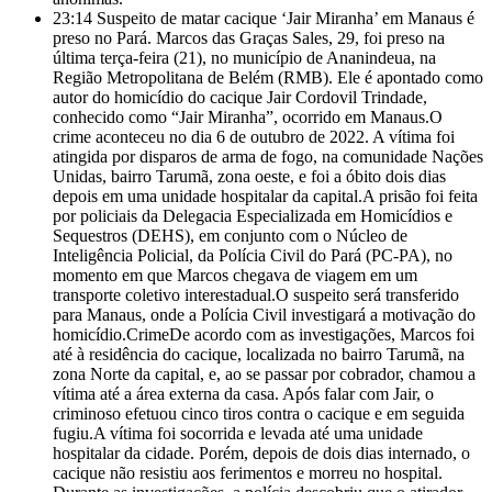
23:14
Suspeito de matar cacique ‘Jair Miranha’ em Manaus é
preso no Pará. Marcos das Graças Sales, 29, foi preso na
última terça-feira (21), no município de Ananindeua, na
Região Metropolitana de Belém (RMB). Ele é apontado como
autor do homicídio do cacique Jair Cordovil Trindade,
conhecido como “Jair Miranha”, ocorrido em Manaus.O
crime aconteceu no dia 6 de outubro de 2022. A vítima foi
atingida por disparos de arma de fogo, na comunidade Nações
Unidas, bairro Tarumã, zona oeste, e foi a óbito dois dias
depois em uma unidade hospitalar da capital.A prisão foi feita
por policiais da Delegacia Especializada em Homicídios e
Sequestros (DEHS), em conjunto com o Núcleo de
Inteligência Policial, da Polícia Civil do Pará (PC-PA), no
momento em que Marcos chegava de viagem em um
transporte coletivo interestadual.O suspeito será transferido
para Manaus, onde a Polícia Civil investigará a motivação do
homicídio.CrimeDe acordo com as investigações, Marcos foi
até à residência do cacique, localizada no bairro Tarumã, na
zona Norte da capital, e, ao se passar por cobrador, chamou a
vítima até a área externa da casa. Após falar com Jair, o
criminoso efetuou cinco tiros contra o cacique e em seguida
fugiu.A vítima foi socorrida e levada até uma unidade
hospitalar da cidade. Porém, depois de dois dias internado, o
cacique não resistiu aos ferimentos e morreu no hospital.