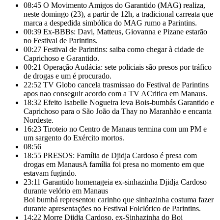
08:45
O Movimento Amigos do Garantido (MAG) realiza,
neste domingo (23), a partir de 12h, a tradicional carreata que
marca a despedida simbólica do MAG rumo a Parintins.
00:39
Ex-BBBs: Davi, Matteus, Giovanna e Pizane estarão
no Festival de Parintins.
00:27
Festival de Parintins: saiba como chegar à cidade de
Caprichoso e Garantido.
00:21
Operação Audácia: sete policiais são presos por tráfico
de drogas e um é procurado.
22:52
TV Globo cancela trasmissao do Festival de Parintins
apos nao conseguir acordo com a TV ACritica em Manaus.
18:32
Efeito Isabelle Nogueira leva Bois-bumbás Garantido e
Caprichoso para o São João da Thay no Maranhão e encanta
Nordeste.
16:23
Tiroteio no Centro de Manaus termina com um PM e
um sargento do Exército mortos.
08:56
18:55
PRESOS: Família de Djidja Cardoso é presa com
drogas em ManausA família foi presa no momento em que
estavam fugindo.
23:11
Garantido homenageia ex-sinhazinha Djidja Cardoso
durante velório em Manaus
Boi bumbá representou carinho que sinhazinha costuma fazer
durante apresentações no Festival Folclórico de Parintins.
14:22
Morre Djidja Cardoso, ex-Sinhazinha do Boi