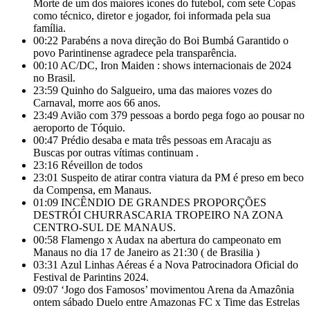
Morte de um dos maiores ícones do futebol, com sete Copas
como técnico, diretor e jogador, foi informada pela sua
família.
00:22
Parabéns a nova direção do Boi Bumbá Garantido o
povo Parintinense agradece pela transparência.
00:10
AC/DC, Iron Maiden : shows internacionais de 2024
no Brasil.
23:59
Quinho do Salgueiro, uma das maiores vozes do
Carnaval, morre aos 66 anos.
23:49
Avião com 379 pessoas a bordo pega fogo ao pousar no
aeroporto de Tóquio.
00:47
Prédio desaba e mata três pessoas em Aracaju as
Buscas por outras vítimas continuam .
23:16
Réveillon de todos
23:01
Suspeito de atirar contra viatura da PM é preso em beco
da Compensa, em Manaus.
01:09
INCÊNDIO DE GRANDES PROPORÇÕES
DESTRÓI CHURRASCARIA TROPEIRO NA ZONA
CENTRO-SUL DE MANAUS.
00:58
Flamengo x Audax na abertura do campeonato em
Manaus no dia 17 de Janeiro as 21:30 ( de Brasilia )
03:31
Azul Linhas Aéreas é a Nova Patrocinadora Oficial do
Festival de Parintins 2024.
09:07
‘Jogo dos Famosos’ movimentou Arena da Amazônia
ontem sábado Duelo entre Amazonas FC x Time das Estrelas