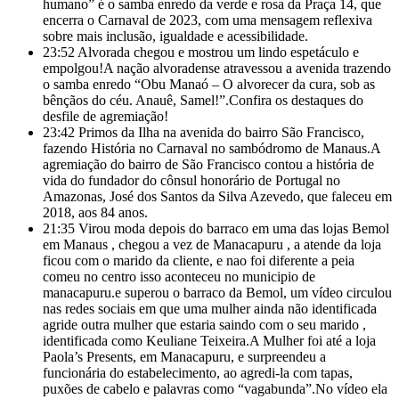
humano” é o samba enredo da verde e rosa da Praça 14, que
encerra o Carnaval de 2023, com uma mensagem reflexiva
sobre mais inclusão, igualdade e acessibilidade.
23:52
Alvorada chegou e mostrou um lindo espetáculo e
empolgou!A nação alvoradense atravessou a avenida trazendo
o samba enredo “Obu Manaó – O alvorecer da cura, sob as
bênçãos do céu. Anauê, Samel!”.Confira os destaques do
desfile de agremiação!
23:42
Primos da Ilha na avenida do bairro São Francisco,
fazendo História no Carnaval no sambódromo de Manaus.A
agremiação do bairro de São Francisco contou a história de
vida do fundador do cônsul honorário de Portugal no
Amazonas, José dos Santos da Silva Azevedo, que faleceu em
2018, aos 84 anos.
21:35
Virou moda depois do barraco em uma das lojas Bemol
em Manaus , chegou a vez de Manacapuru , a atende da loja
ficou com o marido da cliente, e nao foi diferente a peia
comeu no centro isso aconteceu no municipio de
manacapuru.e superou o barraco da Bemol, um vídeo circulou
nas redes sociais em que uma mulher ainda não identificada
agride outra mulher que estaria saindo com o seu marido ,
identificada como Keuliane Teixeira.A Mulher foi até a loja
Paola’s Presents, em
Manacapuru, e surpreendeu a
funcionária do estabelecimento, ao agredi-la com tapas,
puxões de cabelo e palavras como “vagabunda”.No vídeo ela