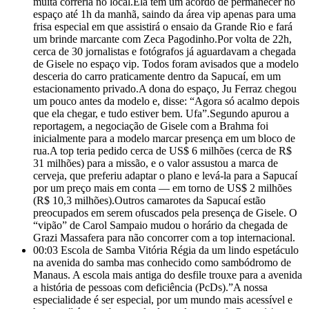
muita correria no local.Ela tem um acordo de permanecer no
espaço até 1h da manhã, saindo da área vip apenas para uma
frisa especial em que assistirá o ensaio da Grande Rio e fará
um brinde marcante com Zeca Pagodinho.Por volta de 22h,
cerca de 30 jornalistas e fotógrafos já aguardavam a chegada
de Gisele no espaço vip. Todos foram avisados que a modelo
desceria do carro praticamente dentro da Sapucaí, em um
estacionamento privado.A dona do espaço, Ju Ferraz chegou
um pouco antes da modelo e, disse: “Agora só acalmo depois
que ela chegar, e tudo estiver bem. Ufa”.Segundo apurou a
reportagem, a negociação de Gisele com a Brahma foi
inicialmente para a modelo marcar presença em um bloco de
rua.A top teria pedido cerca de US$ 6 milhões (cerca de R$
31 milhões) para a missão, e o valor assustou a marca de
cerveja, que preferiu adaptar o plano e levá-la para a Sapucaí
por um preço mais em conta — em torno de US$ 2 milhões
(R$ 10,3 milhões).Outros camarotes da Sapucaí estão
preocupados em serem ofuscados pela presença de Gisele. O
“vipão” de Carol Sampaio mudou o horário da chegada de
Grazi Massafera para não concorrer com a top internacional.
00:03
Escola de Samba Vitória Régia da um lindo espetáculo
na avenida do samba mas conhecido como sambódromo de
Manaus. A escola mais antiga do desfile trouxe para a avenida
a história de pessoas com deficiência (PcDs).”A nossa
especialidade é ser especial, por um mundo mais acessível e