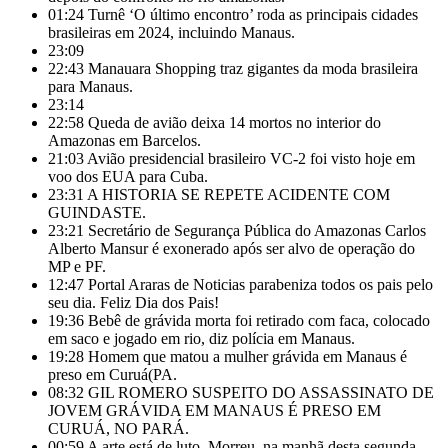
01:24
Turnê ‘O último encontro’ roda as principais cidades
brasileiras em 2024, incluindo Manaus.
23:09
22:43
Manauara Shopping traz gigantes da moda brasileira
para Manaus.
23:14
22:58
Queda de avião deixa 14 mortos no interior do
Amazonas em Barcelos.
21:03
Avião presidencial brasileiro VC-2 foi visto hoje em
voo dos EUA para Cuba.
23:31
A HISTORIA SE REPETE ACIDENTE COM
GUINDASTE.
23:21
Secretário de Segurança Pública do Amazonas Carlos
Alberto Mansur é exonerado após ser alvo de operação do
MP e PF.
12:47
Portal Araras de Noticias parabeniza todos os pais pelo
seu dia. Feliz Dia dos Pais!
19:36
Bebê de grávida morta foi retirado com faca, colocado
em saco e jogado em rio, diz polícia em Manaus.
19:28
Homem que matou a mulher grávida em Manaus é
preso em Curuá(PA.
08:32
GIL ROMERO SUSPEITO DO ASSASSINATO DE
JOVEM GRÁVIDA EM MANAUS É PRESO EM
CURUÁ, NO PARÁ.
00:59
A arte está de luto. Morreu, na manhã desta segunda-