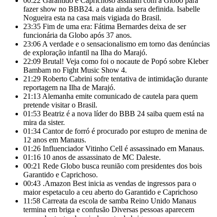
00:22
Garantido e Caprichoso assinam com a Globo para
fazer show no BBB24. a data ainda sera definida. Isabelle
Nogueira esta na casa mais vigiada do Brasil.
23:35
Fim de uma era: Fátima Bernardes deixa de ser
funcionária da Globo após 37 anos.
23:06
A verdade e o sensacionalismo em torno das denúncias
de exploração infantil na Ilha do Marajó.
22:09
Brutal! Veja como foi o nocaute de Popó sobre Kleber
Bambam no Fight Music Show 4.
21:29
Roberto Cabrini sofre tentativa de intimidação durante
reportagem na Ilha de Marajó.
21:13
Alemanha emite comunicado de cautela para quem
pretende visitar o Brasil.
01:53
Beatriz é a nova líder do BBB 24 saiba quem está na
mira da sister.
01:34
Cantor de forró é procurado por estupro de menina de
12 anos em Manaus.
01:26
Influenciador Vitinho Cell é assassinado em Manaus.
01:16
10 anos de assassinato de MC Daleste.
00:21
Rede Globo busca reunião com presidentes dos bois
Garantido e Caprichoso.
00:43
.Amazon Best inicia as vendas de ingressos para o
maior espetaculo a ceu aberto do Garantido e Caprichoso
11:58
Carreata da escola de samba Reino Unido Manaus
termina em briga e confusão Diversas pessoas aparecem