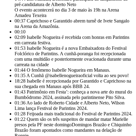
pré-candidatura de Alberto Neto
O evento acontecerá no dia 3 de maio às 19h na Arena
Amadeu Texeira
00:37
Caprichoso e Garantido abrem turnê de Ivete Sangalo
na Arena da Amazônia.
00:10
02:09
Isabelle Nogueira é recebida com honras em Parintins
em carreata festiva.
01:53
Isabelle Nogueira é a nova Embaixadora do Festival
Folclórico de Parintins. A cunhã-poranga foi recepcionada
com uma multidão e posteriormente ovacionada durante uma
carreata na cidade
01:44
O fenômeno Isabelle Nogueira em Manaus.
01:35
A Cunhã @isabellenogueiraoficial volta ao seu povo!
18:28
Isabelle é recepcionada por Garantido e Caprichoso na
sua chegada em Manaus após BBB 24.
01:43
Patrimônio em Festa’: conheça a nova arte do mural do
Bumbódromo 2024, assinada pelo parintinense Pito Silva.
01:36
Ao lado de Roberto Cidade e Alberto Neto, Wilson
Lima lança Festival de Parintins 2024.
01:28
Feijoada mais tradicional do Festival de Parintins 2024.
01:22
Quem são os três suspeitos de mandar matar Marielle
presos pela PF neste domingoDomingos Brazão e Chiquinho
Brazão foram apontados como mandantes na delação de
Ronnie.