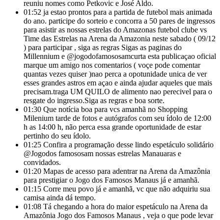
reuniu nomes como Petkovic e José Aldo.
01:52
ja estao prontos para a partida de futebol mais animada
do ano. participe do sorteio e concorra a 50 pares de ingressos
para asistir as nossas estrelas do Amazonas futebol clube vs
Time das Estrelas na Arena da Amazonia neste sabado ( 09/12
) para participar , siga as regras Sigas as paginas do
Millennium e @jogodofamososamcurta esta publicaçao oficial
marque um amigo nos comentarios ( voçe pode comentar
quantas vezes quiser )nao perca a opotunidade unica de ver
esses grandes astros em açao e ainda ajudar aqueles que mais
precisam.traga UM QUILO de alimento nao perecivel para o
resgate do ingresso.Siga as regras e boa sorte.
01:30
Que notícia boa para vcs amanhã no Shopping
Milenium tarde de fotos e autógrafos com seu ídolo de 12:00
h as 14:00 h, não perca essa grande oportunidade de estar
pertinho do seu ídolo.
01:25
Confira a programação desse lindo espetáculo solidário
@Jogodos famososam nossas estrelas Manauaras e
convidados.
01:20
Mapas de acesso para adentrar na Arena da Amazônia
para prestigiar o Jogo dos Famosos Manaus já e amanhã.
01:15
Corre meu povo já e amanhã, vc que não adquiriu sua
camisa ainda dá tempo.
01:08
Tá chegando a hora do maior espetáculo na Arena da
Amazônia Jogo dos Famosos Manaus , veja o que pode levar