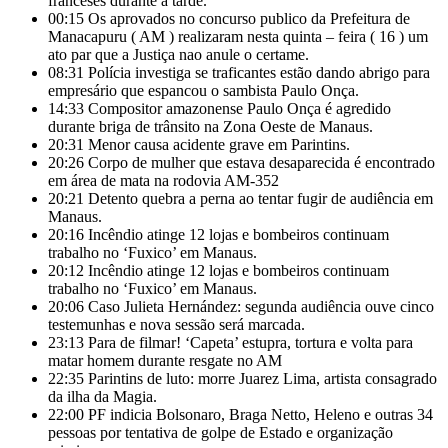
franceses durante a tarde.
00:15
Os aprovados no concurso publico da Prefeitura de
Manacapuru ( AM ) realizaram nesta quinta – feira ( 16 ) um
ato par que a Justiça nao anule o certame.
08:31
Polícia investiga se traficantes estão dando abrigo para
empresário que espancou o sambista Paulo Onça.
14:33
Compositor amazonense Paulo Onça é agredido
durante briga de trânsito na Zona Oeste de Manaus.
20:31
Menor causa acidente grave em Parintins.
20:26
Corpo de mulher que estava desaparecida é encontrado
em área de mata na rodovia AM-352
20:21
Detento quebra a perna ao tentar fugir de audiência em
Manaus.
20:16
Incêndio atinge 12 lojas e bombeiros continuam
trabalho no ‘Fuxico’ em Manaus.
20:12
Incêndio atinge 12 lojas e bombeiros continuam
trabalho no ‘Fuxico’ em Manaus.
20:06
Caso Julieta Hernández: segunda audiência ouve cinco
testemunhas e nova sessão será marcada.
23:13
Para de filmar! ‘Capeta’ estupra, tortura e volta para
matar homem durante resgate no AM
22:35
Parintins de luto: morre Juarez Lima, artista consagrado
da ilha da Magia.
22:00
PF indicia Bolsonaro, Braga Netto, Heleno e outras 34
pessoas por tentativa de golpe de Estado e organização