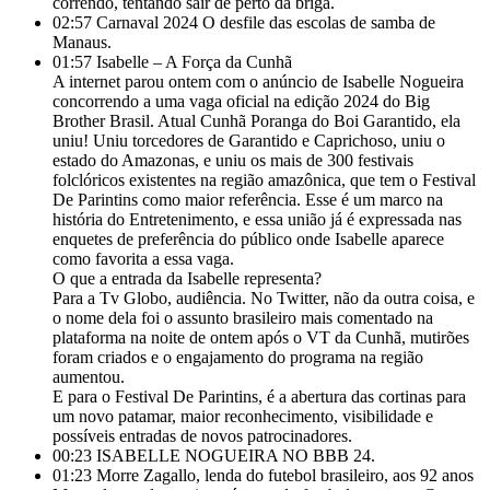
correndo, tentando sair de perto da briga.
02:57
Carnaval 2024 O desfile das escolas de samba de
Manaus.
01:57
Isabelle – A Força da Cunhã
A internet parou ontem com o anúncio de Isabelle Nogueira
concorrendo a uma vaga oficial na edição 2024 do Big
Brother Brasil. Atual Cunhã Poranga do Boi Garantido, ela
uniu! Uniu torcedores de Garantido e Caprichoso, uniu o
estado do Amazonas, e uniu os mais de 300 festivais
folclóricos existentes na região amazônica, que tem o Festival
De Parintins como maior referência. Esse é um marco na
história do Entretenimento, e essa união já é expressada nas
enquetes de preferência do público onde Isabelle aparece
como favorita a essa vaga.
O que a entrada da Isabelle representa?
Para a Tv Globo, audiência. No Twitter, não da outra coisa, e
o nome dela foi o assunto brasileiro mais comentado na
plataforma na noite de ontem após o VT da Cunhã, mutirões
foram criados e o engajamento do programa na região
aumentou.
E para o Festival De Parintins, é a abertura das cortinas para
um novo patamar, maior reconhecimento, visibilidade e
possíveis entradas de novos patrocinadores.
00:23
ISABELLE NOGUEIRA NO BBB 24.
01:23
Morre Zagallo, lenda do futebol brasileiro, aos 92 anos